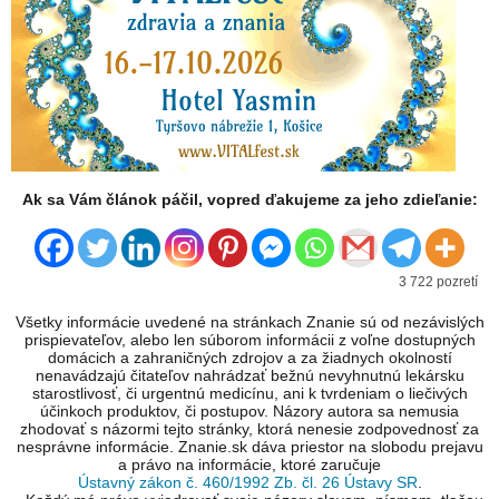
Ak sa Vám článok páčil, vopred ďakujeme za jeho zdieľanie:
3 722 pozretí
Všetky informácie uvedené na stránkach Znanie sú od nezávislých
prispievateľov, alebo len súborom informácii z voľne dostupných
domácich a zahraničných zdrojov a za žiadnych okolností
nenavádzajú čitateľov nahrádzať bežnú nevyhnutnú lekársku
starostlivosť, či urgentnú medicínu, ani k tvrdeniam o liečivých
účinkoch produktov, či postupov. Názory autora sa nemusia
zhodovať s názormi tejto stránky, ktorá nenesie zodpovednosť za
nesprávne informácie. Znanie.sk dáva priestor na slobodu prejavu
a právo na informácie, ktoré zaručuje
Ústavný zákon č. 460/1992 Zb. čl. 26 Ústavy SR
.