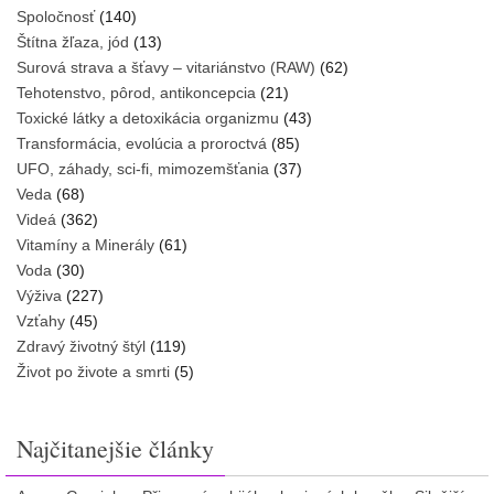
Spoločnosť
(140)
Štítna žľaza, jód
(13)
Surová strava a šťavy – vitariánstvo (RAW)
(62)
Tehotenstvo, pôrod, antikoncepcia
(21)
Toxické látky a detoxikácia organizmu
(43)
Transformácia, evolúcia a proroctvá
(85)
UFO, záhady, sci-fi, mimozemšťania
(37)
Veda
(68)
Videá
(362)
Vitamíny a Minerály
(61)
Voda
(30)
Výživa
(227)
Vzťahy
(45)
Zdravý životný štýl
(119)
Život po živote a smrti
(5)
Najčitanejšie články