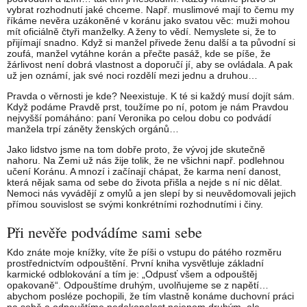
vybrat rozhodnutí jaké chceme. Např. muslimové mají to čemu my
říkáme nevěra uzákoněné v koránu jako svatou věc: muži mohou
mít oficiálně čtyři manželky. A ženy to vědí. Nemyslete si, že to
přijímají snadno. Když si manžel přivede ženu další a ta původní si
zoufá, manžel vytáhne korán a přečte pasáž, kde se píše, že
žárlivost není dobrá vlastnost a doporučí jí, aby se ovládala. A pak
už jen oznámí, jak své noci rozdělí mezi jednu a druhou…
Pravda o věrnosti je kde? Neexistuje. K té si každý musí dojít sám.
Když podáme Pravdě prst, toužíme po ní, potom je nám Pravdou
nejvyšší pomáháno: paní Veronika po celou dobu co podvádí
manžela trpí záněty ženských orgánů…
Jako lidstvo jsme na tom dobře proto, že vývoj jde skutečně
nahoru. Na Zemi už nás žije tolik, že ne všichni např. podlehnou
učení Koránu. A mnozí i začínají chápat, že karma není danost,
která nějak sama od sebe do života přišla a nejde s ní nic dělat.
Nemoci nás vyvádějí z omylů a jen slepí by si neuvědomovali jejich
přímou souvislost se svými konkrétními rozhodnutími i činy.
Při nevěře podvádíme sami sebe
Kdo znáte moje knížky, víte že píši o vstupu do pátého rozměru
prostřednictvím odpouštění. První kniha vysvětluje základní
karmické odblokování a tím je: „Odpusť všem a odpouštěj
opakovaně“. Odpouštíme druhým, uvolňujeme se z napětí…
abychom posléze pochopili, že tím vlastně konáme duchovní práci