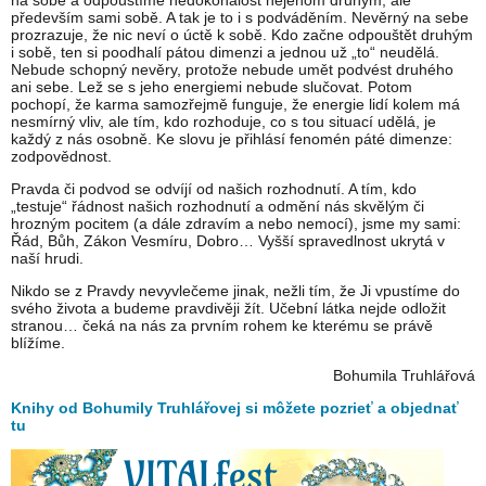
na sobě a odpouštíme nedokonalost nejenom druhým, ale
především sami sobě. A tak je to i s podváděním. Nevěrný na sebe
prozrazuje, že nic neví o úctě k sobě. Kdo začne odpouštět druhým
i sobě, ten si poodhalí pátou dimenzi a jednou už „to“ neudělá.
Nebude schopný nevěry, protože nebude umět podvést druhého
ani sebe. Lež se s jeho energiemi nebude slučovat. Potom
pochopí, že karma samozřejmě funguje, že energie lidí kolem má
nesmírný vliv, ale tím, kdo rozhoduje, co s tou situací udělá, je
každý z nás osobně. Ke slovu je přihlásí fenomén páté dimenze:
zodpovědnost.
Pravda či podvod se odvíjí od našich rozhodnutí. A tím, kdo
„testuje“ řádnost našich rozhodnutí a odmění nás skvělým či
hrozným pocitem (a dále zdravím a nebo nemocí), jsme my sami:
Řád, Bůh, Zákon Vesmíru, Dobro… Vyšší spravedlnost ukrytá v
naší hrudi.
Nikdo se z Pravdy nevyvlečeme jinak, nežli tím, že Ji vpustíme do
svého života a budeme pravdivěji žít. Učební látka nejde odložit
stranou… čeká na nás za prvním rohem ke kterému se právě
blížíme.
Bohumila Truhlářová
Knihy od Bohumily Truhlářovej si môžete pozrieť a objednať
tu