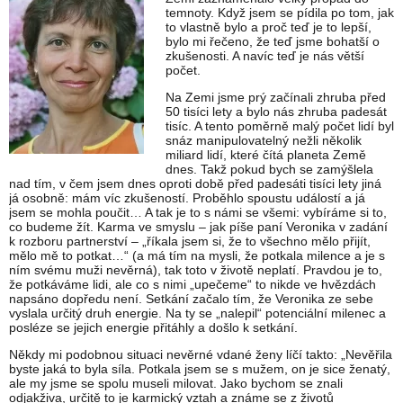
temnoty. Když jsem se pídila po tom, jak
to vlastně bylo a proč teď je to lepší,
bylo mi řečeno, že teď jsme bohatší o
zkušenosti. A navíc teď je nás větší
počet.
Na Zemi jsme prý začínali zhruba před
50 tisíci lety a bylo nás zhruba padesát
tisíc. A tento poměrně malý počet lidí byl
snáz manipulovatelný nežli několik
miliard lidí, které čítá planeta Země
dnes. Takž pokud bych se zamýšlela
nad tím, v čem jsem dnes oproti době před padesáti tisíci lety jiná
já osobně: mám víc zkušeností. Proběhlo spoustu událostí a já
jsem se mohla poučit… A tak je to s námi se všemi: vybíráme si to,
co budeme žít. Karma ve smyslu – jak píše paní Veronika v zadání
k rozboru partnerství – „říkala jsem si, že to všechno mělo přijít,
mělo mě to potkat…“ (a má tím na mysli, že potkala milence a je s
ním svému muži nevěrná), tak toto v životě neplatí. Pravdou je to,
že potkáváme lidi, ale co s nimi „upečeme“ to nikde ve hvězdách
napsáno dopředu není. Setkání začalo tím, že Veronika ze sebe
vyslala určitý druh energie. Na ty se „nalepil“ potenciální milenec a
posléze se jejich energie přitáhly a došlo k setkání.
Někdy mi podobnou situaci nevěrné vdané ženy líčí takto: „Nevěřila
byste jaká to byla síla. Potkala jsem se s mužem, on je sice ženatý,
ale my jsme se spolu museli milovat. Jako bychom se znali
odjakživa, určitě to je karmický vztah a známe se z životů