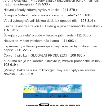
Anona Graviola – Přirozený zabiják rakovinných buněk – Silnější
než chemoterapie?
- 435 533 x
Hlavné zásady zdravej výživy v kocke
- 241 879 x
Šokujúce Video! …alebo viete čo konzumujete?
- 143 108 x
Vědci vyfotografovali lidskou duši, jak opouští tělo
- 128 314 x
Liečba rakoviny stravou Dr. Budwig a psychosomatické súvislosti
-
115 108 x
Šokujúca „pravda“ o vode – liečenie pitím vody
- 111 838 x
Neuveríte, v čom všetkom nás klamú
- 111 693 x
Experimenty v Rusku prinášajú šokujúce úspechy o ktorých sa
nepíše
- 111 226 x
Červená pilulka – GLOBÁLNÍ PROBUZENÍ
- 108 688 x
Kurkuma nie je len korenie. Objavte jej zdraviu prospešné účinky
-
108 619 x
„Vírusy“, baktérie a iné mikroorganizmy a ich vplyv na zdravie
človeka
- 106 626 x