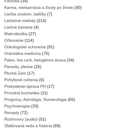
Filozofia
(34)
Karma, reinkarnácia a životy po živote
(40)
Liečba zvukom, ladičky
(7)
Liečebné metódy
(214)
Liečivé kamene
(4)
Makrobiotika
(27)
Očkovanie
(114)
Onkologické ochorenia
(91)
Orientálna medicína
(75)
Paleo, low carb, ketogénna strava
(34)
Parazity, plesne
(25)
Plochá Zem
(17)
Pohybové cvičenia
(6)
Prekyslenie-úprava PH
(17)
Prírodná kozmetika
(11)
Prognózy, Astrológia, Numerológia
(65)
Psychoterapia
(33)
Recepty
(72)
Rozhovory (audio)
(51)
Sfalšovaná veda a história
(69)