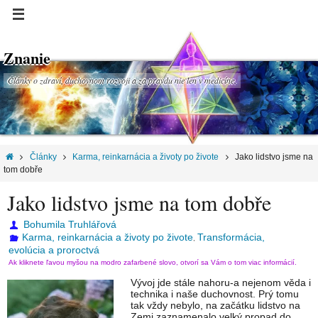
Znanie
Články o zdraví, duchovnom rozvoji a za pravdu nie len v medicíne.
Články
Karma, reinkarnácia a životy po živote
Jako lidstvo jsme na
tom dobře
Jako lidstvo jsme na tom dobře
Bohumila Truhlářová
Karma, reinkarnácia a životy po živote
Transformácia,
,
evolúcia a proroctvá
Ak kliknete ľavou myšou na modro zafarbené slovo, otvorí sa Vám o tom viac informácií.
Vývoj jde stále nahoru-a nejenom věda i
technika i naše duchovnost. Prý tomu
tak vždy nebylo, na začátku lidstvo na
Zemi zaznamenalo velký propad do