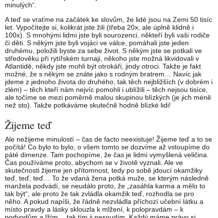
minulých“.
A teď se vraťme na začátek ke slovům, že lidé jsou na Zemi 50 tisíc
let. Vypočítejte si, kolikrát jste žili (třeba 20x, ale úplně klidně i
100x). S mnohými lidmi jste byli sourozenci, někteří byli vaši rodiče
či děti. S někým jste byli vojáci ve válce, pomáhali jste jeden
druhému, položili byste za sebe život. S někým jste se potkali ve
středověku při rytířském turnaji, někoho jste možná likvidovali v
Atlantidě, někdy jste mohli být otrokáři, jindy otroci. Takže je fakt
možné, že s někým se znáte jako s rodným bratrem… Navíc jak
jdeme z jednoho života do druhého, tak těch nejbližších (v dobrém i
zlém) – těch kteří nám nejvíc pomohli i ublížili – těch nejsou tisíce,
ale točíme se mezi poměrně malou skupinou blízkých (je jich méně
než sto). Takže potkáváme skutečně hodně blízké lidi!
Žijeme teď
Ale nežijeme minulostí – čas de facto neexistuje! Žijeme teď a to se
počítá! Co bylo to bylo, o všem tomto se dozvíme až vstoupíme do
páté dimenze. Tam pochopíme, že čas je lidmi vymyšlená veličina.
Čas používáme proto, abychom se v životě vyznali. Ale ve
skutečnosti žijeme jen přítomnost, tedy po sobě jdoucí okamžiky
teď, teď, teď… To že vdaná žena potká muže, se kterým následně
manžela podvádí, se neudálo proto, že „zasáhla karma a mělo to
tak být“, ale proto že tak zvládla okamžik teď, rozhodla se pro
něho. A pokud napíši, že řádně nezvládla příchozí učební látku a
místo pravdy a lásky sklouzla k mlžení, k polopravdám – k
podvodům a lžím… tak tím ji nesoudím. Každý máme právo si