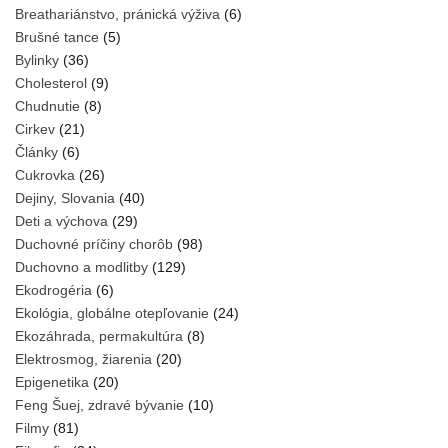
Breathariánstvo, pránická výživa
(6)
Brušné tance
(5)
Bylinky
(36)
Cholesterol
(9)
Chudnutie
(8)
Cirkev
(21)
Články
(6)
Cukrovka
(26)
Dejiny, Slovania
(40)
Deti a výchova
(29)
Duchovné príčiny chorôb
(98)
Duchovno a modlitby
(129)
Ekodrogéria
(6)
Ekológia, globálne otepľovanie
(24)
Ekozáhrada, permakultúra
(8)
Elektrosmog, žiarenia
(20)
Epigenetika
(20)
Feng Šuej, zdravé bývanie
(10)
Filmy
(81)