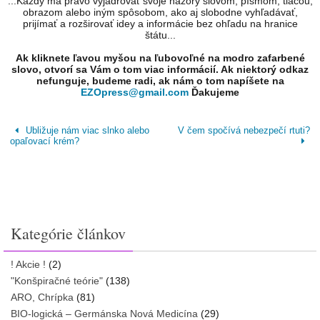
...Každý má právo vyjadrovať svoje názory slovom, písmom, tlačou,
obrazom alebo iným spôsobom, ako aj slobodne vyhľadávať,
prijímať a rozširovať idey a informácie bez ohľadu na hranice
štátu...
Ak kliknete ľavou myšou na ľubovoľné na modro zafarbené
slovo, otvorí sa Vám o tom viac informácií. Ak niektorý odkaz
nefunguje, budeme radi, ak nám o tom napíšete na
EZOpress@gmail.com
Ďakujeme
Ubližuje nám viac slnko alebo
V čem spočívá nebezpečí rtuti?
opaľovací krém?
Kategórie článkov
! Akcie !
(2)
"Konšpiračné teórie"
(138)
ARO, Chrípka
(81)
BIO-logická – Germánska Nová Medicína
(29)