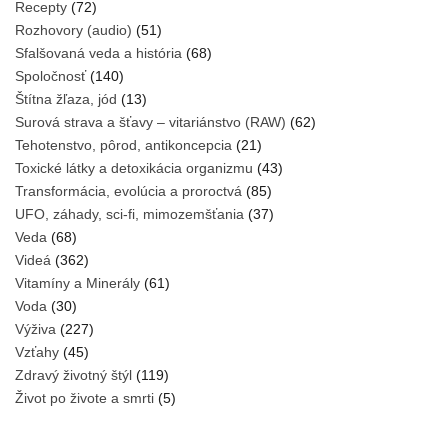
Recepty
(72)
Rozhovory (audio)
(51)
Sfalšovaná veda a história
(68)
Spoločnosť
(140)
Štítna žľaza, jód
(13)
Surová strava a šťavy – vitariánstvo (RAW)
(62)
Tehotenstvo, pôrod, antikoncepcia
(21)
Toxické látky a detoxikácia organizmu
(43)
Transformácia, evolúcia a proroctvá
(85)
UFO, záhady, sci-fi, mimozemšťania
(37)
Veda
(68)
Videá
(362)
Vitamíny a Minerály
(61)
Voda
(30)
Výživa
(227)
Vzťahy
(45)
Zdravý životný štýl
(119)
Život po živote a smrti
(5)