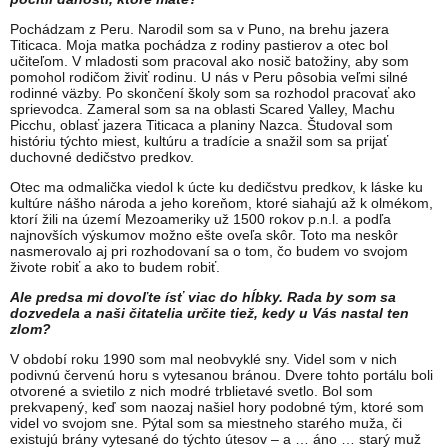
Pochádzam z Peru. Narodil som sa v Puno, na brehu jazera
Titicaca. Moja matka pochádza z rodiny pastierov a otec bol
učiteľom. V mladosti som pracoval ako nosič batožiny, aby som
pomohol rodičom živiť rodinu. U nás v Peru pôsobia veľmi silné
rodinné väzby. Po skončení školy som sa rozhodol pracovať ako
sprievodca. Zameral som sa na oblasti Scared Valley, Machu
Picchu, oblasť jazera Titicaca a planiny Nazca. Študoval som
históriu týchto miest, kultúru a tradície a snažil som sa prijať
duchovné dedičstvo predkov.
Otec ma odmalička viedol k úcte ku dedičstvu predkov, k láske ku
kultúre nášho národa a jeho koreňom, ktoré siahajú až k olmékom,
ktorí žili na území Mezoameriky už 1500 rokov p.n.l. a podľa
najnovších výskumov možno ešte oveľa skôr. Toto ma neskôr
nasmerovalo aj pri rozhodovaní sa o tom, čo budem vo svojom
živote robiť a ako to budem robiť.
Ale predsa mi dovoľte ísť viac do hĺbky. Rada by som sa
dozvedela a naši čitatelia určite tiež, kedy u Vás nastal ten
zlom?
V období roku 1990 som mal neobvyklé sny. Videl som v nich
podivnú červenú horu s vytesanou bránou. Dvere tohto portálu boli
otvorené a svietilo z nich modré trblietavé svetlo. Bol som
prekvapený, keď som naozaj našiel hory podobné tým, ktoré som
videl vo svojom sne. Pýtal som sa miestneho starého muža, či
existujú brány vytesané do týchto útesov – a … áno … starý muž