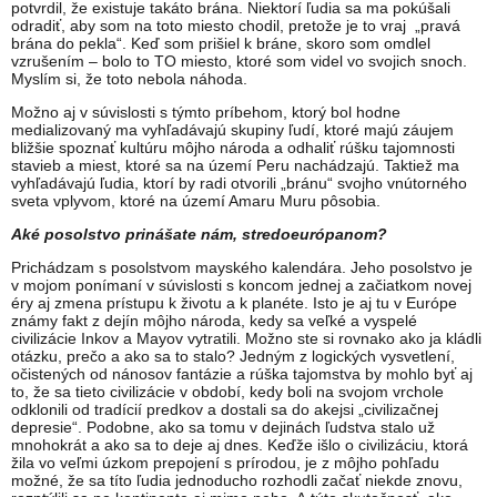
potvrdil, že existuje takáto brána. Niektorí ľudia sa ma pokúšali
odradiť, aby som na toto miesto chodil, pretože je to vraj „pravá
brána do pekla“. Keď som prišiel k bráne, skoro som omdlel
vzrušením – bolo to TO miesto, ktoré som videl vo svojich snoch.
Myslím si, že toto nebola náhoda.
Možno aj v súvislosti s týmto príbehom, ktorý bol hodne
medializovaný ma vyhľadávajú skupiny ľudí, ktoré majú záujem
bližšie spoznať kultúru môjho národa a odhaliť rúšku tajomnosti
stavieb a miest, ktoré sa na území Peru nachádzajú. Taktiež ma
vyhľadávajú ľudia, ktorí by radi otvorili „bránu“ svojho vnútorného
sveta vplyvom, ktoré na území Amaru Muru pôsobia.
Aké posolstvo prinášate nám, stredoeurópanom?
Prichádzam s posolstvom mayského kalendára. Jeho posolstvo je
v mojom ponímaní v súvislosti s koncom jednej a začiatkom novej
éry aj zmena prístupu k životu a k planéte. Isto je aj tu v Európe
známy fakt z dejín môjho národa, kedy sa veľké a vyspelé
civilizácie Inkov a Mayov vytratili. Možno ste si rovnako ako ja kládli
otázku, prečo a ako sa to stalo? Jedným z logických vysvetlení,
očistených od nánosov fantázie a rúška tajomstva by mohlo byť aj
to, že sa tieto civilizácie v období, kedy boli na svojom vrchole
odklonili od tradícií predkov a dostali sa do akejsi „civilizačnej
depresie“. Podobne, ako sa tomu v dejinách ľudstva stalo už
mnohokrát a ako sa to deje aj dnes. Keďže išlo o civilizáciu, ktorá
žila vo veľmi úzkom prepojení s prírodou, je z môjho pohľadu
možné, že sa títo ľudia jednoducho rozhodli začať niekde znovu,