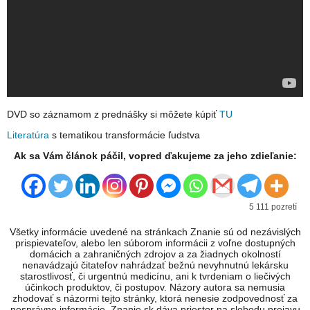
DVD so záznamom z prednášky si môžete kúpiť
TU
Literatúra
s tematikou transformácie ľudstva
Ak sa Vám článok páčil, vopred ďakujeme za jeho zdieľanie:
5 111 pozretí
Všetky informácie uvedené na stránkach Znanie sú od nezávislých
prispievateľov, alebo len súborom informácii z voľne dostupných
domácich a zahraničných zdrojov a za žiadnych okolností
nenavádzajú čitateľov nahrádzať bežnú nevyhnutnú lekársku
starostlivosť, či urgentnú medicínu, ani k tvrdeniam o liečivých
účinkoch produktov, či postupov. Názory autora sa nemusia
zhodovať s názormi tejto stránky, ktorá nenesie zodpovednosť za
nesprávne informácie. Znanie.sk dáva priestor na slobodu prejavu