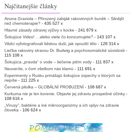
Najčitanejšie články
Anona Graviola – Přirozený zabiják rakovinných buněk – Silnější
než chemoterapie?
- 435 527 x
Hlavné zásady zdravej výživy v kocke
- 241 879 x
Šokujúce Video! …alebo viete čo konzumujete?
- 143 107 x
Vědci vyfotografovali lidskou duši, jak opouští tělo
- 128 314 x
Liečba rakoviny stravou Dr. Budwig a psychosomatické súvislosti
-
115 108 x
Šokujúca „pravda“ o vode – liečenie pitím vody
- 111 837 x
Neuveríte, v čom všetkom nás klamú
- 111 691 x
Experimenty v Rusku prinášajú šokujúce úspechy o ktorých sa
nepíše
- 111 225 x
Červená pilulka – GLOBÁLNÍ PROBUZENÍ
- 108 687 x
Kurkuma nie je len korenie. Objavte jej zdraviu prospešné účinky
-
108 616 x
„Vírusy“, baktérie a iné mikroorganizmy a ich vplyv na zdravie
človeka
- 106 624 x