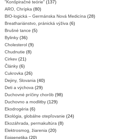
"Konšpiračné teórie"
(137)
ARO, Chrípka
(80)
BIO-logická – Germánska Nová Medicína
(28)
Breathariánstvo, pránická výživa
(6)
Brušné tance
(5)
Bylinky
(36)
Cholesterol
(9)
Chudnutie
(8)
Cirkev
(21)
Články
(6)
Cukrovka
(26)
Dejiny, Slovania
(40)
Deti a výchova
(29)
Duchovné príčiny chorôb
(98)
Duchovno a modlitby
(129)
Ekodrogéria
(6)
Ekológia, globálne otepľovanie
(24)
Ekozáhrada, permakultúra
(8)
Elektrosmog, žiarenia
(20)
Epigenetika
(20)