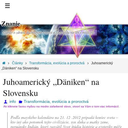
Znanie
Články o zdraví, duchovnom rozvoji a za pravdu nie len v medicíne.
Články
Transformácia, evolúcia a proroctvá
Juhoamerický
„Däniken“ na Slovensku
Juhoamerický „Däniken“ na
Slovensku
info
Transformácia, evolúcia a proroctvá
Ak kliknete ľavou myšou na modro zafarbené slovo, otvorí sa Vám o tom viac informácií.
Podľa mayského kalendára na 21. 12 .2012 pripadá koniec sveta –
kto iný ako potomok tejto civilizácie, syn slnka a matky zeme,
peruánsky Indián, ktorý zasvätil život štúdiu histórie a ezoteriky môže