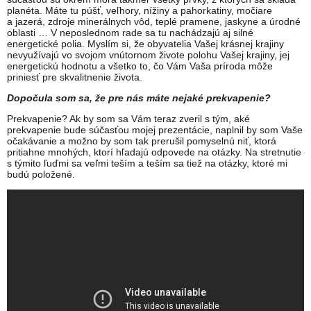
planéta. Máte tu púšť, veľhory, nížiny a pahorkatiny, močiare
a jazerá, zdroje minerálnych vôd, teplé pramene, jaskyne a úrodné
oblasti … V neposlednom rade sa tu nachádzajú aj silné
energetické polia. Myslím si, že obyvatelia Vašej krásnej krajiny
nevyužívajú vo svojom vnútornom živote polohu Vašej krajiny, jej
energetickú hodnotu a všetko to, čo Vám Vaša príroda môže
priniesť pre skvalitnenie života.
Dopočula som sa, že pre nás máte nejaké prekvapenie?
Prekvapenie? Ak by som sa Vám teraz zveril s tým, aké
prekvapenie bude súčasťou mojej prezentácie, naplnil by som Vaše
očakávanie a možno by som tak prerušil pomyselnú niť, ktorá
pritiahne mnohých, ktorí hľadajú odpovede na otázky. Na stretnutie
s týmito ľuďmi sa veľmi teším a teším sa tiež na otázky, ktoré mi
budú položené.