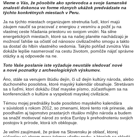
Vieme o Vás, že pôsobíte ako sprievodca a svoje šamanské
znalosti dokonca vo forme rôznych ukážok predvádzate na
týchto konkrétnych miestach v Peru.
Ja na týchto miestach organizujem stretnutia ľudí, ktorí majú
záujem naučiť sa pracovať z energiou z vesmíru a požiť ju na
vlastnej ceste hľadania priestoru vo svojom vnútri. Na silne
energetických miestach, ktoré sa na našej planéte nachádzajú je
možnosť ľahšie sa očistiť od nánosov civilizačného smogu a takto
sa dostať do hlbín vlastného vedomia. Takýto pohľad zvnútra Vás
dokáže lepšie nasmerovať na cestu životom, pomôže nájsť správne
otázky a aj odpovede na ne.
Toto Vaše poslanie iste vyžaduje neustále sledovať nové
a nové poznatky z archeologických výskumov.
Áno, stále sa venujem štúdiu dejín, či už dejín kultúry národa, alebo
duchovného posolstva, ktoré mayský kalendár obsahuje. Stretávam
sa s ľuďmi, ktorí dokážu čítať mayske písmo, zúčastňujem sa na
konferenciách o kultúre a vyspelosti mayskej civilizácie.
Témou mojej prednášky bude posolstvo mayského kalendára
v súvislosti s rokom 2012, so zmenami, ktoré tento rok prinesie, ale
poodhalím aj tajomstvo prastarých rituálov môjho národa a budem
sa snažiť motivovať národ zo srdca Európy k prehodnoteniu svojich
postojov k prírode, ktorá ich obklopuje.
Je veľmi zaujímavé, že práve na Slovensku je oblasť, ktorej
súčasťou sú okrem mora takmer všetky prvky, z ktorých sa skladá