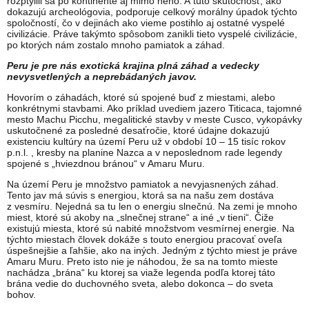
rozptýlili sa po kontinente aj mimo neho. A túto skutočnosť, ako
dokazujú archeológovia, podporuje celkový morálny úpadok týchto
spoločností, čo v dejinách ako vieme postihlo aj ostatné vyspelé
civilizácie. Práve takýmto spôsobom zanikli tieto vyspelé civilizácie,
po ktorých nám zostalo mnoho pamiatok a záhad.
Peru je pre nás exotická krajina plná záhad a vedecky
nevysvetlených a neprebádaných javov.
Hovorím o záhadách, ktoré sú spojené buď z miestami, alebo
konkrétnymi stavbami. Ako príklad uvediem jazero Titicaca, tajomné
mesto Machu Picchu, megalitické stavby v meste Cusco, vykopávky
uskutočnené za posledné desaťročie, ktoré údajne dokazujú
existenciu kultúry na území Peru už v období 10 – 15 tisíc rokov
p.n.l. , kresby na planine Nazca a v neposlednom rade legendy
spojené s „hviezdnou bránou“ v Amaru Muru.
Na území Peru je množstvo pamiatok a nevyjasnených záhad.
Tento jav má súvis s energiou, ktorá sa na našu zem dostáva
z vesmíru. Nejedná sa tu len o energiu slnečnú. Na zemi je mnoho
miest, ktoré sú akoby na „slnečnej strane“ a iné „v tieni“. Čiže
existujú miesta, ktoré sú nabité množstvom vesmírnej energie. Na
týchto miestach človek dokáže s touto energiou pracovať oveľa
úspešnejšie a ľahšie, ako na iných. Jedným z týchto miest je práve
Amaru Muru. Preto isto nie je náhodou, že sa na tomto mieste
nachádza „brána“ ku ktorej sa viaže legenda podľa ktorej táto
brána vedie do duchovného sveta, alebo dokonca – do sveta
bohov.