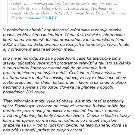
vedieť viac o mayskej kultúre. Cestuje po svete, aby vysvetľoval
symboly Mayov a kultúry Inkov. Hosťom Aleny Heribanovej v
Anjelovch strážnych bol 16.12.2012 šaman Jorge Delgado Mamani.
Pozrite si
videoarchív RTV
.
V poslednom období v spoločnosti veľmi silne rezonuje otázka
posolstva Mayského kalendára. Téma úzko súvisí s informáciou,
ktorá sa na verejnosť dostala prostredníctvom amerického filmu
2012 a stala sa diskutovanou na rôznych internetových fórach, ale
aj v priestore mainstreamových médií.
Isto nie je náhoda, že sa v poslednom čase katastrofické filmy
stávajú súčasťou večerných programov televízií a tak isto sa články
s touto témou čoraz viac dostávajú do povedomia ľudí
prostredníctvom printových médií. Či už ide o články súvisiace
s informáciami o úbytku súvislej ľadovej vrstvy v oblastiach pólov,
alebo erupciami na slnku, katastrofami, ktoré či už priamo, alebo
nepriamo súvisia s činnosťou človeka na planéte v období
posledných 200 rokov.
Tieto informácie môžu vyvolať obavy, ale môžu mať aj pozitívny
vplyv. Pozitívnym vplyvom na celkové vedomie ľudstva môže byť
obrátenie pozornosti jednotlivcov na vlastné konanie, hodnoty
a vôbec globálnej hodnoty ľudského života. Človek si kladie otázky
kam smerujeme, čo má reálnu hodnotu, čo má byť zmyslom
snaženia sa tu, v tomto ľudskom živote, na tejto planéte, ktorá sa
nás zdá sa snaží „striasť zo svojho chrbta“.