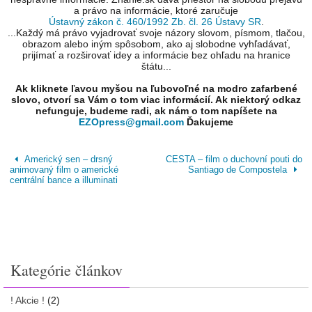
a právo na informácie, ktoré zaručuje
Ústavný zákon č. 460/1992 Zb. čl. 26 Ústavy SR
.
...Každý má právo vyjadrovať svoje názory slovom, písmom, tlačou,
obrazom alebo iným spôsobom, ako aj slobodne vyhľadávať,
prijímať a rozširovať idey a informácie bez ohľadu na hranice
štátu...
Ak kliknete ľavou myšou na ľubovoľné na modro zafarbené
slovo, otvorí sa Vám o tom viac informácií. Ak niektorý odkaz
nefunguje, budeme radi, ak nám o tom napíšete na
EZOpress@gmail.com
Ďakujeme
Americký sen – drsný
CESTA – film o duchovní pouti do
animovaný film o americké
Santiago de Compostela
centrální bance a illuminati
Kategórie článkov
! Akcie !
(2)