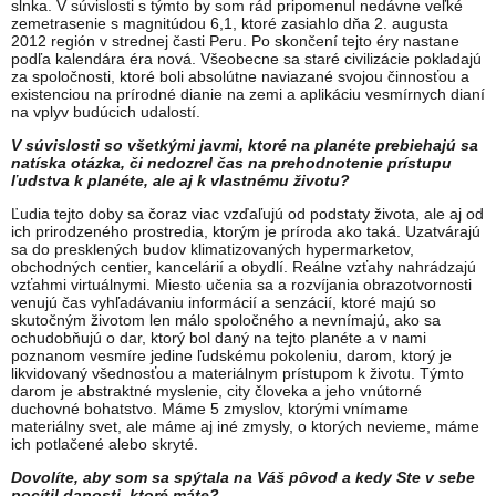
slnka. V súvislosti s týmto by som rád pripomenul nedávne veľké
zemetrasenie s magnitúdou 6,1, ktoré zasiahlo dňa 2. augusta
2012 región v strednej časti Peru. Po skončení tejto éry nastane
podľa kalendára éra nová. Všeobecne sa staré civilizácie pokladajú
za spoločnosti, ktoré boli absolútne naviazané svojou činnosťou a
existenciou na prírodné dianie na zemi a aplikáciu vesmírnych dianí
na vplyv budúcich udalostí.
V súvislosti so všetkými javmi, ktoré na planéte prebiehajú sa
natíska otázka, či nedozrel čas na prehodnotenie prístupu
ľudstva k planéte, ale aj k vlastnému životu?
Ľudia tejto doby sa čoraz viac vzďaľujú od podstaty života, ale aj od
ich prirodzeného prostredia, ktorým je príroda ako taká. Uzatvárajú
sa do presklených budov klimatizovaných hypermarketov,
obchodných centier, kancelárií a obydlí. Reálne vzťahy nahrádzajú
vzťahmi virtuálnymi. Miesto učenia sa a rozvíjania obrazotvornosti
venujú čas vyhľadávaniu informácií a senzácií, ktoré majú so
skutočným životom len málo spoločného a nevnímajú, ako sa
ochudobňujú o dar, ktorý bol daný na tejto planéte a v nami
poznanom vesmíre jedine ľudskému pokoleniu, darom, ktorý je
likvidovaný všednosťou a materiálnym prístupom k životu. Týmto
darom je abstraktné myslenie, city človeka a jeho vnútorné
duchovné bohatstvo. Máme 5 zmyslov, ktorými vnímame
materiálny svet, ale máme aj iné zmysly, o ktorých nevieme, máme
ich potlačené alebo skryté.
Dovolíte, aby som sa spýtala na Váš pôvod a kedy Ste v sebe
pocítil danosti, ktoré máte?