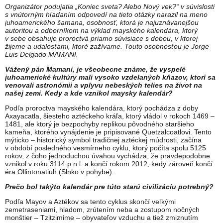
Organizátor podujatia „Koniec sveta? Alebo Nový vek?“ v súvislosti
s vnútorným hľadaním odpovedí na tieto otázky narazil na meno
juhoamerického šamana, osobnosť, ktorá je najuznávanejšou
autoritou a odborníkom na výklad mayského kalendára, ktorý
v sebe obsahuje proroctvá priamo súvisiace s dobou, v ktorej
žijeme a udalosťami, ktoré zažívame. Touto osobnosťou je Jorge
Luis Delgado MAMANI.
Vážený pán Mamani, je všeobecne známe, že vyspelé
juhoamerické kultúry mali vysoko vzdelaných kňazov, ktorí sa
venovali astronómii a vplyvu nebeských telies na život na
našej zemi. Kedy a kde vznikol maysky kalendár?
Podľa proroctva mayského kalendára, ktorý pochádza z doby
Axayacatla, šiesteho aztéckeho kráľa, ktorý vládol v rokoch 1469 –
1481, ale ktorý je bezpochyby replikou pôvodného staršieho
kameňa, ktorého vynájdenie je pripisované Quetzalcoatlovi. Tento
mýticko – historický symbol tradičnej aztéckej múdrosti, začína
v období posledného vesmírneho cyklu, ktorý počíta spolu 5125
rokov, z čoho jednoduchou úvahou vychádza, že pravdepodobne
vznikol v roku 3114 p.n.l. a končí rokom 2012, kedy zároveň končí
éra Ollintonatiuh (Slnko v pohybe).
Prečo bol takýto kalendár pre túto starú civilizáciu potrebný?
Podľa Mayov a Aztékov sa tento cyklus skončí veľkými
zemetraseniami, hladom, zrútením neba a zostupom nočných
monštier – Tzitzimime – obyvateľov vzduchu a tiež zmiznutím