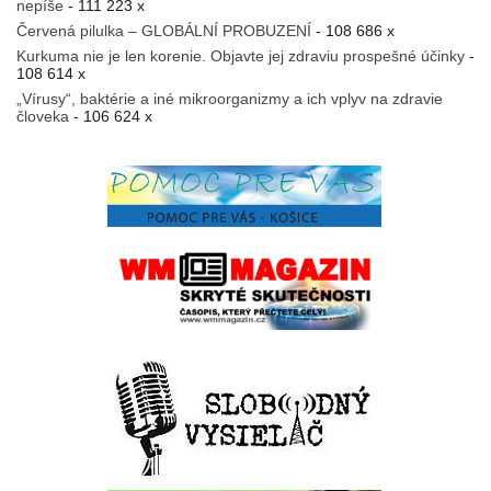
nepíše
- 111 223 x
Červená pilulka – GLOBÁLNÍ PROBUZENÍ
- 108 686 x
Kurkuma nie je len korenie. Objavte jej zdraviu prospešné účinky
-
108 614 x
„Vírusy“, baktérie a iné mikroorganizmy a ich vplyv na zdravie
človeka
- 106 624 x