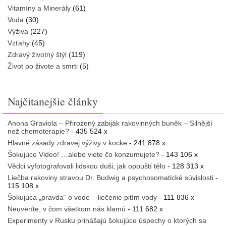
Vitamíny a Minerály
(61)
Voda
(30)
Výživa
(227)
Vzťahy
(45)
Zdravý životný štýl
(119)
Život po živote a smrti
(5)
Najčitanejšie články
Anona Graviola – Přirozený zabiják rakovinných buněk – Silnější
než chemoterapie?
- 435 524 x
Hlavné zásady zdravej výživy v kocke
- 241 878 x
Šokujúce Video! …alebo viete čo konzumujete?
- 143 106 x
Vědci vyfotografovali lidskou duši, jak opouští tělo
- 128 313 x
Liečba rakoviny stravou Dr. Budwig a psychosomatické súvislosti
-
115 108 x
Šokujúca „pravda“ o vode – liečenie pitím vody
- 111 836 x
Neuveríte, v čom všetkom nás klamú
- 111 682 x
Experimenty v Rusku prinášajú šokujúce úspechy o ktorých sa