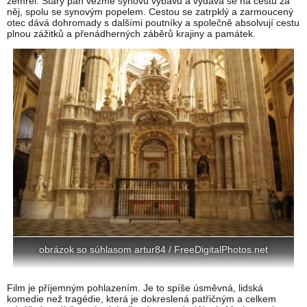
zemřel. Starý pán vezme synovu výbavu a vydává se na cestu za
něj, spolu se synovým popelem. Cestou se zatrpklý a zarmoucený
otec dává dohromady s dalšími poutníky a společně absolvují cestu
plnou zážitků a přenádherných záběrů krajiny a památek.
obrázok so súhlasom artur84 / FreeDigitalPhotos.net
Film je příjemným pohlazením. Je to spíše úsměvná, lidská
komedie než tragédie, která je dokreslená patřičným a celkem