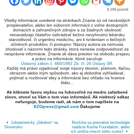
8 299 pozretí
Všetky informácie uvedené na stránkach Znanie sú od nezávislých
prispievateľov, alebo len súborom informácii z voľne dostupných
domácich a zahraničných zdrojov a za žiadnych okolností
nenavádzajú čitateľov nahrádzať bežnú nevyhnutnú lekársku
starostlivosť, či urgentnú medicínu, ani k tvrdeniam o liečivých
účinkoch produktov, či postupov. Názory autora sa nemusia
zhodovať s názormi tejto stránky, ktorá nenesie zodpovednosť za
nesprávne informácie. Znanie.sk dáva priestor na slobodu prejavu
a právo na informácie, ktoré zaručuje
Ústavný zákon č. 460/1992 Zb. čl. 26 Ústavy SR
.
...Každý má právo vyjadrovať svoje názory slovom, písmom, tlačou,
obrazom alebo iným spôsobom, ako aj slobodne vyhľadávať,
prijímať a rozširovať idey a informácie bez ohľadu na hranice
štátu...
Ak kliknete ľavou myšou na ľubovoľné na modro zafarbené
slovo, otvorí sa Vám o tom viac informácií. Ak niektorý odkaz
nefunguje, budeme radi, ak nám o tom napíšete na
EZOpress@gmail.com
Ďakujeme
Juhoamerický „Däniken“ na
Rozšíria sa prevratné technológie
Slovensku
nadácie Keshe Foundation, alebo
ich umlčia mocní tohto sveta?