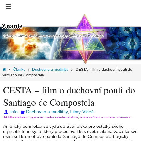
Znanie
Články o zdraví, duchovnom rozvoji a za pravdu nie len v medicíne.
Články
Duchovno a modlitby
CESTA – film o duchovní pouti do
Santiago de Compostela
CESTA – film o duchovní pouti do
Santiago de Compostela
info
Duchovno a modlitby
Filmy
Videá
,
,
Ak kliknete ľavou myšou na modro zafarbené slovo, otvorí sa Vám o tom viac informácií.
Americký oční lékař se vydá do Španělska pro ostatky svého
čtyřicetiletého syna, který procestoval kus světa, ale na začátku své
osmi set kilometrové pouti do Santiago de Compostela tragicky