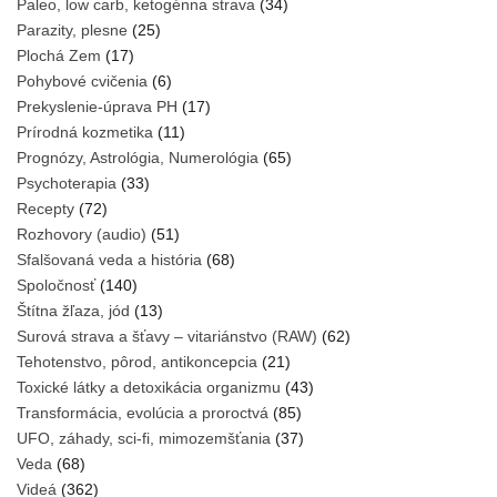
Paleo, low carb, ketogénna strava
(34)
Parazity, plesne
(25)
Plochá Zem
(17)
Pohybové cvičenia
(6)
Prekyslenie-úprava PH
(17)
Prírodná kozmetika
(11)
Prognózy, Astrológia, Numerológia
(65)
Psychoterapia
(33)
Recepty
(72)
Rozhovory (audio)
(51)
Sfalšovaná veda a história
(68)
Spoločnosť
(140)
Štítna žľaza, jód
(13)
Surová strava a šťavy – vitariánstvo (RAW)
(62)
Tehotenstvo, pôrod, antikoncepcia
(21)
Toxické látky a detoxikácia organizmu
(43)
Transformácia, evolúcia a proroctvá
(85)
UFO, záhady, sci-fi, mimozemšťania
(37)
Veda
(68)
Videá
(362)