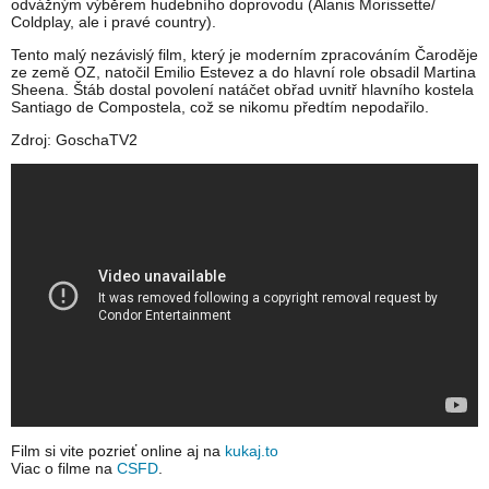
odvážným výběrem hudebního doprovodu (Alanis Morissette/
Coldplay, ale i pravé country).
Tento malý nezávislý film, který je moderním zpracováním Čaroděje
ze země OZ, natočil Emilio Estevez a do hlavní role obsadil Martina
Sheena. Štáb dostal povolení natáčet obřad uvnitř hlavního kostela
Santiago de Compostela, což se nikomu předtím nepodařilo.
Zdroj: GoschaTV2
Film si vite pozrieť online aj na
kukaj.to
Viac o filme na
CSFD
.