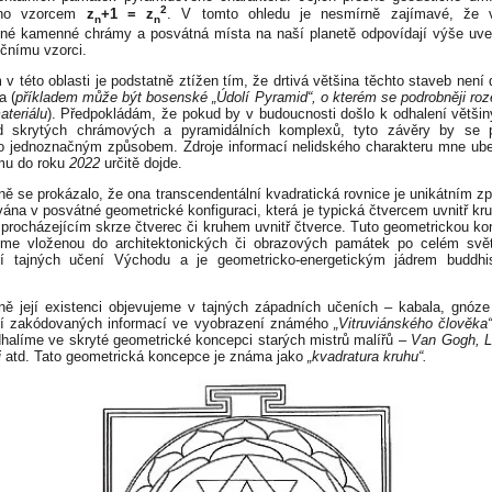
2
áno vzorcem
z
+1 = z
. V tomto ohledu je nesmírně zajímavé, že 
n
n
né kamenné chrámy a posvátná místa na naší planetě odpovídají výše uv
čnímu vzorci.
v této oblasti je podstatně ztížen tím, že drtivá většina těchto staveb není
a (
příkladem může být bosenské „Údolí Pyramid“, o kterém se podrobněji roze
ateriálu
). Předpokládám, že pokud by v budoucnosti došlo k odhalení většin
d skrytých chrámových a pyramidálních komplexů, tyto závěry by se po
o jednoznačným způsobem. Zdroje informací nelidského charakteru mne ube
mu do roku
2022
určitě dojde.
ě se prokázalo, že ona transcendentální kvadratická rovnice je unikátním 
ána v posvátné geometrické konfiguraci, která je typická čtvercem uvnitř kr
procházejícím skrze čtverec či kruhem uvnitř čtverce. Tuto geometrickou kon
íme vloženou do architektonických či obrazových památek po celém svět
tí tajných učení Východu a je geometricko-energetickým jádrem buddhis
ě její existenci objevujeme v tajných západních učeních – kabala, gnóze
tí zakódovaných informací ve vyobrazení známého
„Vitruviánského člověka“
odhalíme ve skryté geometrické koncepci starých mistrů malířů –
Van Gogh, L
i
atd. Tato geometrická koncepce je známa jako
„kvadratura kruhu“.