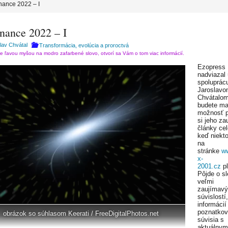
ance 2022 – I
nance 2022 – I
lav Chvátal
Transformácia, evolúcia a proroctvá
te ľavou myšou na modro zafarbené slovo, otvorí sa Vám o tom viac informácií.
Ezopress
nadviazal
spoluprác
Jaroslav
Chvátalom
budete ma
možnosť p
si jeho za
články cel
keď niekto
na
stránke
w
x-
2001.cz
pl
Pôjde o sl
veľmi
zaujímav
súvislostí,
informácií
poznatkov,
obrázok so súhlasom Keerati / FreeDigitalPhotos.net
súvisia s
aktuálnym