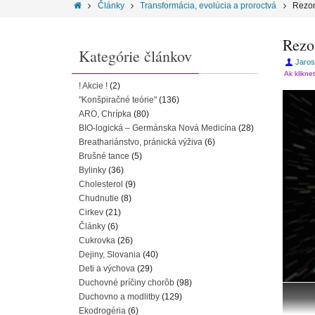
Články
Transformácia, evolúcia a proroctvá
Rezon
Rezo
Kategórie článkov
Jaros
Ak klikne
! Akcie !
(2)
"Konšpiračné teórie"
(136)
ARO, Chrípka
(80)
BIO-logická – Germánska Nová Medicína
(28)
Breathariánstvo, pránická výživa
(6)
Brušné tance
(5)
Bylinky
(36)
Cholesterol
(9)
Chudnutie
(8)
Cirkev
(21)
Články
(6)
Cukrovka
(26)
Dejiny, Slovania
(40)
Deti a výchova
(29)
Duchovné príčiny chorôb
(98)
Duchovno a modlitby
(129)
Ekodrogéria
(6)