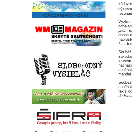
kódov
význam
rezonan
Výzkum 
odhalen
jiném m
doposu
naprost
že k to
Souběžn
zakódov
kruhem 
nacház
součás
mandal.
Souběžn
součás
tak ji 
da Vinc