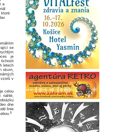
i a
riál
 ktoré
lav
nomálním
ající se
 rychlým
oces je
tichosti
h letech
h skvrn,
známých
 vzorů v
je celou
 náhlé,
 obrázku
ideo dne
dé linie
1
sebou.