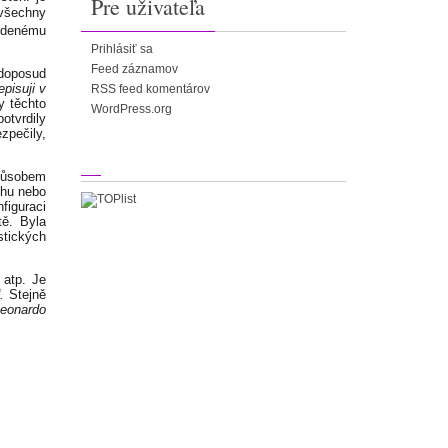
Pre uživateľa
všechny
edenému
Prihlásiť sa
Feed záznamov
 doposud
pisuji v
RSS feed komentárov
y těchto
WordPress.org
tvrdily
zpečily,
způsobem
uhu nebo
figuraci
ě. Byla
tických
 atp. Je
.
Stejně
eonardo