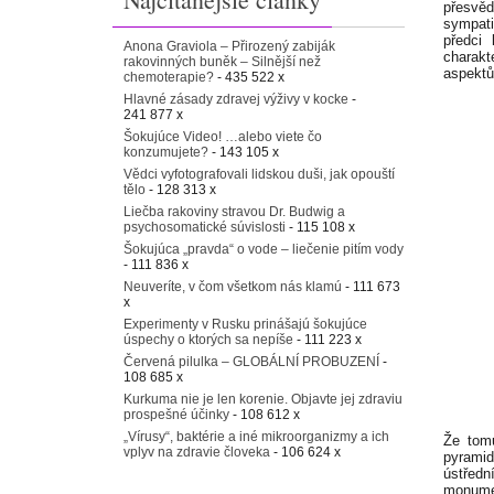
přesvě
sympati
předci 
Anona Graviola – Přirozený zabiják
charakt
rakovinných buněk – Silnější než
aspektů
chemoterapie?
- 435 522 x
Hlavné zásady zdravej výživy v kocke
-
241 877 x
Šokujúce Video! …alebo viete čo
konzumujete?
- 143 105 x
Vědci vyfotografovali lidskou duši, jak opouští
tělo
- 128 313 x
Liečba rakoviny stravou Dr. Budwig a
psychosomatické súvislosti
- 115 108 x
Šokujúca „pravda“ o vode – liečenie pitím vody
- 111 836 x
Neuveríte, v čom všetkom nás klamú
- 111 673
x
Experimenty v Rusku prinášajú šokujúce
úspechy o ktorých sa nepíše
- 111 223 x
Červená pilulka – GLOBÁLNÍ PROBUZENÍ
-
108 685 x
Kurkuma nie je len korenie. Objavte jej zdraviu
prospešné účinky
- 108 612 x
„Vírusy“, baktérie a iné mikroorganizmy a ich
Že tomu
vplyv na zdravie človeka
- 106 624 x
pyramid
ústřed
monumen