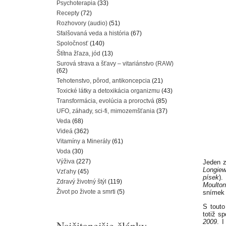
Psychoterapia
(33)
Recepty
(72)
Rozhovory (audio)
(51)
Sfalšovaná veda a história
(67)
Spoločnosť
(140)
Štítna žľaza, jód
(13)
Surová strava a šťavy – vitariánstvo (RAW)
(62)
Tehotenstvo, pôrod, antikoncepcia
(21)
Toxické látky a detoxikácia organizmu
(43)
Transformácia, evolúcia a proroctvá
(85)
UFO, záhady, sci-fi, mimozemšťania
(37)
Veda
(68)
Videá
(362)
Vitamíny a Minerály
(61)
Voda
(30)
Výživa
(227)
Jeden z
Longiew
Vzťahy
(45)
písek
).
Zdravý životný štýl
(119)
Moulto
Život po živote a smrti
(5)
snímek z
S touto
totiž s
2009
. 
Najčitanejšie články