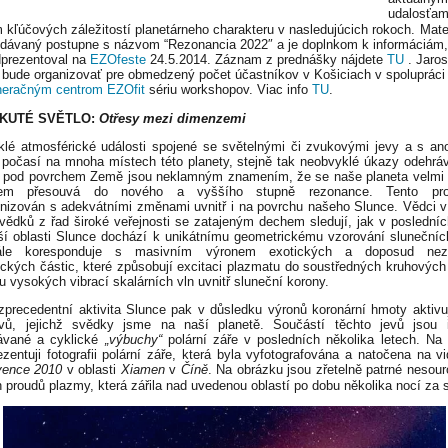
udalosťam
 kľúčových záležitostí planetárneho charakteru v nasledujúcich rokoch.
Mate
dávaný postupne s názvom “Rezonancia 2022″ a je doplnkom k informáciám,
dprezentoval na
EZOfeste
24.5.2014. Záznam z prednášky nájdete
TU
. Jaros
 bude organizovať pre obmedzený počet účastníkov v Košiciach v spolupráci
eračným centrom EZOfit
sériu workshopov. Viac info
TU
.
KUTÉ SVĚTLO
:
Otřesy mezi dimenzemi
lé atmosférické události spojené se světelnými či zvukovými jevy a s a
počasí na mnoha místech této planety, stejně tak neobvyklé úkazy odehráv
 pod povrchem Země jsou neklamným znamením, že se naše planeta velmi
em přesouvá do nového a vyššího stupně rezonance. Tento pr
nizován s adekvátními změnami uvnitř i na povrchu našeho Slunce. Vědci v 
vědků z řad široké veřejnosti se zatajeným dechem sledují, jak v posledníc
ší oblasti Slunce dochází k unikátnímu geometrickému vzorování slunečníc
le koresponduje s masivním výronem exotických a doposud ne
ických částic, které způsobují excitaci plazmatu do soustředných kruhových
u vysokých vibrací skalárních vln uvnitř sluneční korony.
zprecedentní aktivita Slunce pak v důsledku výronů koronární hmoty aktivu
evů, jejichž svědky jsme na naší planetě. Součástí těchto jevů jsou i
ávané a cyklické
„výbuchy“
polární záře v posledních několika letech. Na
ezentuji fotografii polární záře, která byla vyfotografována a natočena na v
vence 2010
v oblasti
Xiamen
v
Číně
. Na obrázku jsou zřetelně patrné nesouro
h proudů plazmy, která zářila nad uvedenou oblastí po dobu několika nocí za 