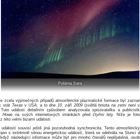
Polárna žiara
e zcela výjimečných případů atmosférické plazmatické formace byl zazn
,
stát
Texas
v
USA,
a to dne
10. září 2009
(
světlá hmota na zemi není s
 Tuto událost detailním způsobem analyzovala spisovatelka a publicis
n Howe
na svých internetových stránkách před
čtyřmi lety.
Níže je foto
 této velmi bizarní události.
 událostí souvisí ještě jiná pozoruhodná synchronicita. Tento atmosférický
pojen s extrémně silnou energetickou událostí, která se odehrála na Slunci
I když následující informace může být pro mnoho čtenářů nepřijatelná, oso