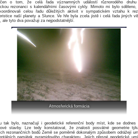
dčen o tom, že celá řada významných událostí různorodého druhu 
ckou rezonanci s kalendářními časovými cykly. Mimoto mi bylo sděleno,
koordinovali celou řadu důležitých aktivit v sympatickém vztahu k re
eristice naší planety a Slunce. Ve hře byla zcela jistě i celá řada jiných vi
, ale tyto dva považuji za nejpodstatnější.
Atmosferická formácia
 tak bylo, naznačují i geodetické referenční body míst, kde se dodnes
ové stavby. Lze tedy konstatovat, že znalosti posvátné geometrie týk
ních rezonančních bodů Země se poměrně dokonalým způsobem odrážejí um
tálních památek pyramidového charakteru. Jejich přesné geodetické umí