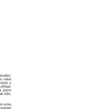
návodům,
je velmi
slosti s
říklad.
 jiných
ek níže,
ém vzoru
i korunní