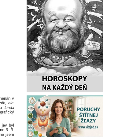
amenán v
níh, ale
tka
Linda
grafický
 jev byl
 dne
9. 9.
bně jsem