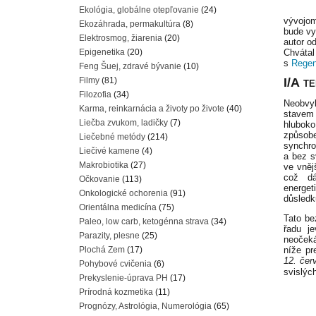
Ekológia, globálne otepľovanie
(24)
vývojom
Ekozáhrada, permakultúra
(8)
bude vy
Elektrosmog, žiarenia
(20)
autor o
Epigenetika
(20)
Chvátal
s
Regen
Feng Šuej, zdravé bývanie
(10)
Filmy
(81)
I/A
TE
Filozofia
(34)
Neobvyk
Karma, reinkarnácia a životy po živote
(40)
stavem 
Liečba zvukom, ladičky
(7)
hluboko
způsob
Liečebné metódy
(214)
synchro
Liečivé kamene
(4)
a bez s
Makrobiotika
(27)
ve vněj
což dá
Očkovanie
(113)
energet
Onkologické ochorenia
(91)
důsledk
Orientálna medicína
(75)
Tato be
Paleo, low carb, ketogénna strava
(34)
řadu j
Parazity, plesne
(25)
neoček
Plochá Zem
(17)
níže pr
12. čer
Pohybové cvičenia
(6)
svislýc
Prekyslenie-úprava PH
(17)
Prírodná kozmetika
(11)
Prognózy, Astrológia, Numerológia
(65)