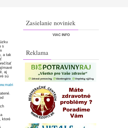
Zasielanie noviniek
VIAC INFO
 úzku
u s
om
Reklama
, a tak
ť
rečítať
ujímavé
é, aj
ré sú
ww.matri
atené.
ed
ých
 a
 ktoré
i