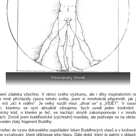
Vitruviánsky človek
není zdaleka všechno. V rámci svého výzkumu, ale i díky inspirativním 
e mně přicházely zpoza tohoto světa, jsem si mnohokrát připomněl, jak 
té mít
„oči k vidění“.
Je velký rozdíl mezi
„dívat se“
a „
VIDĚT“
. V souvi
m, kterému se nyní aktuálně věnujeme, bych uvedl jeden konkrétní p
rický kód, o kterém je řeč, se nachází skrytě zakomponován i v mnoha
ch. Zmínil jsem buddhistické (
východní
) mandaly, ale podívejte se na obráz
uveden zlatý fragment Buddhy.
vnořen do vzoru dokonalého uspořádání loken Buddhových vlasů a v kruhov
o vyzařování, které obklopuje jeho hlavu. Dále drdol, který je patrný v oblast