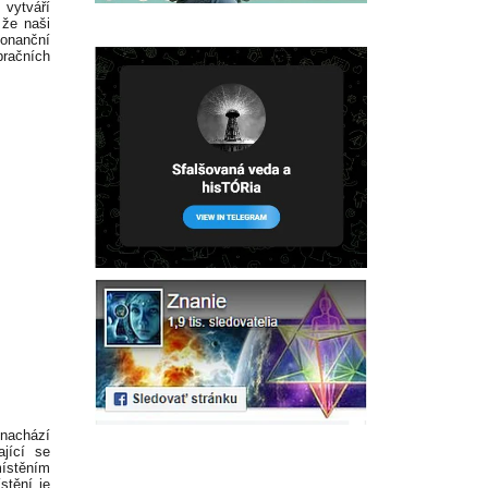
vytváří
 že naši
zonanční
bračních
 nachází
ající se
ístěním
stění je