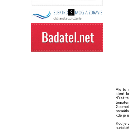
Ale to 
které k
důleži
témate
Geomet
památká
kde je 
Kód je 
aurickéh