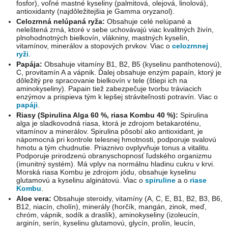
fosfor), voľné mastné kyseliny (palmitová, olejová, linolová),
antioxidanty (najdôležitejšia je Gamma oryzanol).
Celozrnná nelúpaná ryža:
Obsahuje celé nelúpané a
neleštená zrná, ktoré v sebe uchovávajú viac kvalitných živín,
plnohodnotných bielkovín, vlákniny, mastných kyselín,
vitamínov, minerálov a stopových prvkov. Viac o
celozrnnej
ryži
.
Papája:
Obsahuje vitamíny B1, B2, B5 (kyselinu panthotenovú),
C, provitamín A a vápnik. Ďalej obsahuje enzým papaín, ktorý je
dôležitý pre spracovanie bielkovín v tele (štiepi ich na
aminokyseliny). Papain tiež zabezpečuje tvorbu tráviacich
enzýmov a prispieva tým k lepšej stráviteľnosti potravín. Viac o
papáji
.
Riasy (Spirulina Alga 60 %, riasa Kombu 40 %):
Spirulina
alga je sladkovodná riasa, ktorá je zdrojom betakaroténu,
vitamínov a minerálov. Spirulina pôsobí ako antioxidant, je
nápomocná pri kontrole telesnej hmotnosti, podporuje svalovú
hmotu a tým chudnutie. Priaznivo ovplyvňuje tonus a vitalitu.
Podporuje prirodzenú obranyschopnosť ľudského organizmu
(imunitný systém). Má vplyv na normálnu hladinu cukru v krvi.
Morská riasa Kombu je zdrojom jódu, obsahuje kyselinu
glutamovú a kyselinu alginátovú. Viac o
spiruline
a o
riase
Kombu
.
Aloe vera:
Obsahuje steroidy, vitamíny (A, C, E, B1, B2, B3, B6,
B12, niacín, cholín), minerály (horčík, mangán, zinok, meď,
chróm, vápnik, sodík a draslík), aminokyseliny (izoleucín,
arginín, serín, kyselinu glutamovú, glycín, prolín, leucín,