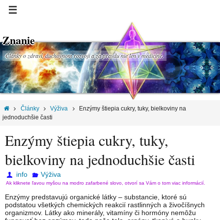
Znanie
Články o zdraví, duchovnom rozvoji a za pravdu nie len v medicíne.
Články
Výživa
Enzýmy štiepia cukry, tuky, bielkoviny na
jednoduchšie časti
Enzýmy štiepia cukry, tuky,
bielkoviny na jednoduchšie časti
info
Výživa
Ak kliknete ľavou myšou na modro zafarbené slovo, otvorí sa Vám o tom viac informácií.
Enzýmy predstavujú organické látky – substancie, ktoré sú
podstatou všetkých chemických reakcií rastlinných a živočíšnych
organizmov. Látky ako minerály, vitamíny či hormóny nemôžu