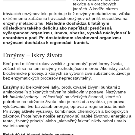
tekvice a v orechových
jadrách. A keďže okrem
tráviacich enzýmov telo potrebuje tiež enzýmy metabolizmu, vďaka
extrémnemu zaťaženiu tráviacich enzýmov už príliš nezostáva na
enzýmy metabolizmu.
Následne dochádza k fatálnym
dôsledkom takého deficitu ako napríklad: predčasná
vyčerpanosť organizmu, únava, obezita, vysoká náchylnosť k
chorobám a pod
.
Pri dostatočnom zásobovaní organizmu
enzýmami dochádza k regenerácii buniek.
Enzýmy – iskry života
Keď pred miliónmi rokov vznikli z „prahmoty“ prvé formy života,
zúčastnili sa na tom enzýmy rozhodujúcou mierou. Ako iskry zažali
biochemické procesy, z ktorých sa vytvorili živé substancie. Život je
bez enzymatických procesov nepredstaviteľný.
Enzýmy
sú bielkovinové látky, produkované živými bunkami z
aminokyselín získaných trávením bielkovín v potrave. Nazývame
ich
biokatalyzátory –
zúčastňujú sa všetkých činností, ktoré sú
potrebné na udržanie života, ako je rozklad a syntéza, preprava,
vylučovanie, tvorba zásob energie, oprava a regenerácia buniek.
Pri svojej aktivite využívajú kombináciu chemických a biologických
zákonov. Proteínové nosiče enzýmov sú nabité životnou energiou a
tento „životný princíp“ alebo „aktivačný faktor“ nikdy nebol umelo
syntetizovaný.
Existujú tri hlavné triedy enzýmov: