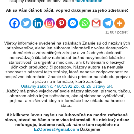
skupiny rastlinných fenolov. Viac o
flavonoidoch
.
Ak sa Vám článok páčil, vopred ďakujeme za jeho zdieľanie:
11 007 pozretí
Všetky informácie uvedené na stránkach Znanie sú od nezávislých
prispievateľov, alebo len súborom informácii z voľne dostupných
domácich a zahraničných zdrojov a za žiadnych okolností
nenavádzajú čitateľov nahrádzať bežnú nevyhnutnú lekársku
starostlivosť, či urgentnú medicínu, ani k tvrdeniam o liečivých
účinkoch produktov, či postupov. Názory autora sa nemusia
zhodovať s názormi tejto stránky, ktorá nenesie zodpovednosť za
nesprávne informácie. Znanie.sk dáva priestor na slobodu prejavu
a právo na informácie, ktoré zaručuje
Ústavný zákon č. 460/1992 Zb. čl. 26 Ústavy SR
.
...Každý má právo vyjadrovať svoje názory slovom, písmom, tlačou,
obrazom alebo iným spôsobom, ako aj slobodne vyhľadávať,
prijímať a rozširovať idey a informácie bez ohľadu na hranice
štátu...
Ak kliknete ľavou myšou na ľubovoľné na modro zafarbené
slovo, otvorí sa Vám o tom viac informácií. Ak niektorý odkaz
nefunguje, budeme radi, ak nám o tom napíšete na
EZOpress@gmail.com
Ďakujeme