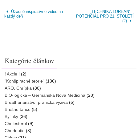
Úžasné inšpiratívne video na
„TECHNIKA LOREAN“ –
každý deň
POTENCIÁL PRO 21. STOLETÍ
(2)
Kategórie článkov
! Akcie !
(2)
"Konšpiračné teórie"
(136)
ARO, Chrípka
(80)
BIO-logická – Germánska Nová Medicína
(28)
Breathariánstvo, pránická výživa
(6)
Brušné tance
(5)
Bylinky
(36)
Cholesterol
(9)
Chudnutie
(8)
Cirkev
(21)