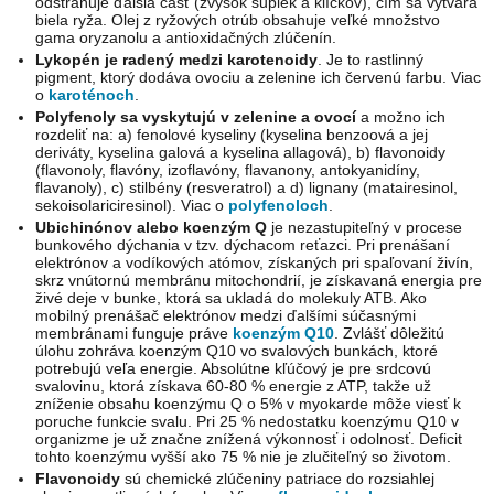
odstraňuje ďalšia časť (zvyšok šupiek a klíčkov), čím sa vytvára
biela ryža. Olej z ryžových otrúb obsahuje veľké množstvo
gama oryzanolu a antioxidačných zlúčenín.
Lykopén je radený medzi karotenoidy
. Je to rastlinný
pigment, ktorý dodáva ovociu a zelenine ich červenú farbu. Viac
o
karoténoch
.
Polyfenoly sa vyskytujú v zelenine a ovocí
a možno ich
rozdeliť na: a) fenolové kyseliny (kyselina benzoová a jej
deriváty, kyselina galová a kyselina allagová), b) flavonoidy
(flavonoly, flavóny, izoflavóny, flavanony, antokyanidíny,
flavanoly), c) stilbény (resveratrol) a d) lignany (matairesinol,
sekoisolariciresinol). Viac o
polyfenoloch
.
Ubichinónov alebo koenzým Q
je nezastupiteľný v procese
bunkového dýchania v tzv. dýchacom reťazci. Pri prenášaní
elektrónov a vodíkových atómov, získaných pri spaľovaní živín,
skrz vnútornú membránu mitochondrií, je získavaná energia pre
živé deje v bunke, ktorá sa ukladá do molekuly ATB. Ako
mobilný prenášač elektrónov medzi ďalšími súčasnými
membránami funguje práve
koenzým Q10
. Zvlášť dôležitú
úlohu zohráva koenzým Q10 vo svalových bunkách, ktoré
potrebujú veľa energie. Absolútne kľúčový je pre srdcovú
svalovinu, ktorá získava 60-80 % energie z ATP, takže už
zníženie obsahu koenzýmu Q o 5% v myokarde môže viesť k
poruche funkcie svalu. Pri 25 % nedostatku koenzýmu Q10 v
organizme je už značne znížená výkonnosť i odolnosť. Deficit
tohto koenzýmu vyšší ako 75 % nie je zlučiteľný so životom.
Flavonoidy
sú chemické zlúčeniny patriace do rozsiahlej