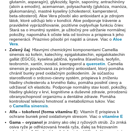
glutamín, asparagín), glykozidy, lignín, saponíny, antrachinóny
(aloín a emodín), acemannan, polysacharidy (glukóza, manóza,
glukomanány), mastné kyseliny (cholesterol, kampersterol,
beta-sitosterol). Aloe Vera pôsobí ako antioxidant a je zdrojom
látok, ktoré udržujú telo v kondícii. Aloe podporuje trávenie a
pravidelné vyprázdňovanie, pozitívne ovplyvňuje funkciu čriev.
Stará sa o imunitný systém, je užitočný pre udržanie normálnej
pokožky, napomáha k očiste tela od toxínov a prispieva k jeho
regenerácii. Priaznivo pôsobí pri napätí a únave. Viac o
Aloe
Vera
.
Zelený čaj
: Hlavnými chemickými komponentami Camellia
sinensis sú kofeín, katechíny, epigalokatechin, epigalokatechin
gallát (EGCG), kyselina jablčná, kyselina šťaveľová, teofylín,
teobromín, xantín, inositol, kaempgerol a
quercetin
. Camelia
sinensis je považovaná za prírodný antioxidant, ktorý pomáha
chrániť bunky pred oxidačným poškodením. Je súčasťou
starostlivosti o srdcovo-cievny systém, prispieva k zníženiu
hladiny cholesterolu a krvného tlaku, pomáha posilniť cievy a
udržiavať ich elasticitu. Podporuje normálny stav kostí, pokožky,
hladiny glukózy v krvi, kognitívne a duševné zdravie, prirodzenú
obranyschopnosť organizmu a dentálne zdravie. Pomáha
kontrolovať telesnú hmotnosť a metabolizmus tukov. Viac
o
Camellia sinensis
.
Alfa – tokoferol (forma vitamínu E
): Vitamín E prispieva k
ochrane buniek pred oxidatívnym stresom. Viac o
vitamíne E
Gama – oryzanol
je známy ako olej z ryžových otrúb. Zo zrnká
osiva ryže je odfrézovaná hnedá ryža, ďalej sa frézovaním