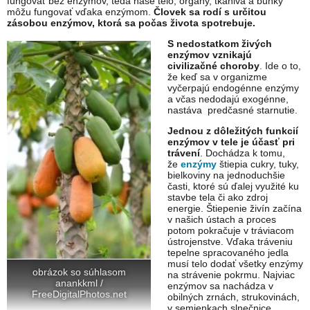
fungovať bez enzýmov, teda naše telo, orgány, tkanivá a bunky
môžu fungovať vďaka enzýmom.
Človek sa rodí s určitou
zásobou enzýmov, ktorá sa počas života spotrebuje.
S nedostatkom živých
enzýmov vznikajú
civilizačné choroby
. Ide o to,
že keď sa v organizme
vyčerpajú endogénne enzýmy
a včas nedodajú exogénne,
nastáva predčasné starnutie.
Jednou z dôležitých funkcií
enzýmov v tele je účasť pri
trávení
. Dochádza k tomu,
že
enzýmy
štiepia cukry, tuky,
bielkoviny na jednoduchšie
časti, ktoré sú ďalej využité ku
stavbe tela či ako zdroj
energie. Štiepenie živín začína
v našich ústach a proces
potom pokračuje v tráviacom
ústrojenstve. Vďaka tráveniu
tepelne spracovaného jedla
musí telo dodať všetky enzýmy
obrázok so súhlasom
na strávenie pokrmu. Najviac
anankkml /
enzýmov sa nachádza v
FreeDigitalPhotos.net
obilných zrnách, strukovinách,
v semienkach slnečnice,