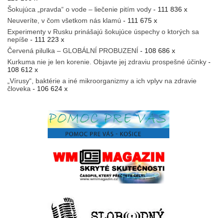
Šokujúca „pravda“ o vode – liečenie pitím vody
- 111 836 x
Neuveríte, v čom všetkom nás klamú
- 111 675 x
Experimenty v Rusku prinášajú šokujúce úspechy o ktorých sa
nepíše
- 111 223 x
Červená pilulka – GLOBÁLNÍ PROBUZENÍ
- 108 686 x
Kurkuma nie je len korenie. Objavte jej zdraviu prospešné účinky
-
108 612 x
„Vírusy“, baktérie a iné mikroorganizmy a ich vplyv na zdravie
človeka
- 106 624 x