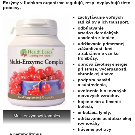
Enzýmy v ľudskom organizme regulujú, resp. ovplyvňujú tieto
procesy:
zachytávanie voľných
radikálov a ich transport,
odbúravanie
arteriosklerotických
usadenín z tepien,
udržiavanie primeranej
zrážanlivosti krvi
a zabránenie vzniku
trombózy,
obnova životnej energie
pri strese, vyčerpanosti,
chronickej únave,
podpora pamäti
a sústredenia,
uvoľnenie blokovaných
nervových vzruchov,
hojenie rán a tlmenie
bolesti,
cirkulácia lymfy,
Multi enzýmový komplex
udržiavanie acidobázickej
rovnováhy,
trávenie potravy
a metabolizmus,