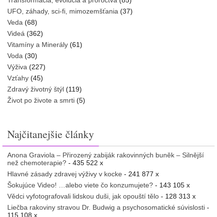
Transformácia, evolúcia a proroctvá
(85)
UFO, záhady, sci-fi, mimozemšťania
(37)
Veda
(68)
Videá
(362)
Vitamíny a Minerály
(61)
Voda
(30)
Výživa
(227)
Vzťahy
(45)
Zdravý životný štýl
(119)
Život po živote a smrti
(5)
Najčitanejšie články
Anona Graviola – Přirozený zabiják rakovinných buněk – Silnější
než chemoterapie?
- 435 522 x
Hlavné zásady zdravej výživy v kocke
- 241 877 x
Šokujúce Video! …alebo viete čo konzumujete?
- 143 105 x
Vědci vyfotografovali lidskou duši, jak opouští tělo
- 128 313 x
Liečba rakoviny stravou Dr. Budwig a psychosomatické súvislosti
-
115 108 x