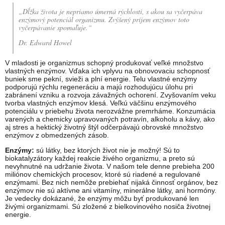
„Dĺžka života je nepriamo úmerná rýchlosti, s akou sa vyčerpáva
enzýmový potenciál organizmu. Zvýšený príjem enzýmov toto
vyčerpávanie spomaľuje.“
Dr. Edward Howel
V mladosti je organizmus schopný produkovať veľké množstvo
vlastných enzýmov. Vďaka ich vplyvu na obnovovaciu schopnosť
buniek sme pekní, svieži a plní energie. Telu vlastné enzýmy
podporujú rýchlu regeneráciu a majú rozhodujúcu úlohu pri
zabránení vzniku a rozvoja závažných ochorení. Zvyšovaním veku
tvorba vlastných enzýmov klesá. Veľkú väčšinu enzýmového
potenciálu v priebehu života nerozvážne premrháme. Konzumácia
varených a chemicky upravovaných potravín, alkoholu a kávy, ako
aj stres a hektický životný štýl odčerpávajú obrovské množstvo
enzýmov z obmedzených zásob.
Enzýmy:
sú látky, bez ktorých život nie je možný! Sú to
biokatalyzátory každej reakcie živého organizmu, a preto sú
nevyhnutné na udržanie života. V našom tele denne prebieha 200
miliónov chemických procesov, ktoré sú riadené a regulované
enzýmami. Bez nich nemôže prebiehať nijaká činnosť orgánov, bez
enzýmov nie sú aktívne ani vitamíny, minerálne látky, ani hormóny.
Je vedecky dokázané, že enzýmy môžu byť produkované len
živými organizmami. Sú zložené z bielkovinového nosiča životnej
energie.