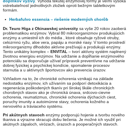
doplnkov výživy
. Výhoda tekutej enzýmovej formy je veľmi vysoká
vstrebateľnosť jednotlivých zložiek oproti bežným tabletkovým
formám.
Herbafulvo essencia – riešenie moderných chorôb
Dr. Teuro Higa z Okinawskej univerzity
sa vyše 20 rokov zaoberá
problematikou enzýmov. Vybral 80 mikroorganizmov produkujúcich
enzýmy a umiestnil ich do média , ktoré obsahuje ryžové otruby,
celozrnnú ryžu, aloe vera, papáju a morské riasy. V tomto prostredí
mikroorganizmy dlhodobo aktívne prežívajú a produkujú enzýmy.
Tento unikátny komplex –
ENVITAL
– tvorí aktívny systém naplnený
životnou energiou enzýmov. Na udržanie a dopĺňanie enzýmového
potenciálu sa doporučuje užívať prípravok preventívne na udržanie
dobrej fyzickej a psychickej kondície, spomalenie procesov
starnutia a u aktívnych športovcov ako prevencia úrazov.
Vzhľadom na to, že chronické ochorenia vznikajú na základe
nedostatku enzýmov, ich užívaním sa podporí detoxikácia a
regenerácia poškodených tkanív pri širokej škále chronických
chorobných stavov ako je chronická únava, srdcovo-cievne
ochorenia, reumatizmus, chronické ochorenia dýchacích ciest,
poruchy imunity a autoimúnne stavy, ochorenia kožného a
nervového a tráviaceho systému.
Pri akútnych stavoch
enzýmy podporujú hojenie a tvorbu nového
tkaniva a výrazne skracujú dobu liečenia. Je možné ich využiť pri
akútnych zápaloch, virózach, úrazoch a pooperačných stavoch.