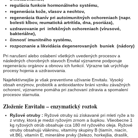
regulácia funkcie hormonálneho systému,
regenerácia kože, vlasov a nechtov,
regenerácia tkanív pri autoimunitných ochoreniach (napr.
bolesti kĺbov, reumatická artritída, dna, psoriáza),
uzdravovanie pri infekčných ochoreniach (vírusové,
bakteriálne),
činnosť imunitného systému,
rozpoznanie a likvidácia degenerovaných buniek (nádory)
Pri narušení alebo oslabení všetkých uvedených procesov a
následných chorobných stavoch Envital významne podporuje
regeneráciu orgánov a obnovu ich funkcií. Výrazne tak urýchľuje
procesy hojenia a uzdravovania.
Najefektívnejšie je však preventívne užívanie Envitalu. Vysoký
obsah enzýmov, probiotík a antioxidantov bráni vzniku závažných
ochorení, významne pomáha pri zachovaní zdravia a spomalení
procesov starnutia.
Zloženie Envitalu – enzymatický roztok
Ryžové otruby :
Ryžové otruby sú získavané pri mletí ryže a to
z vrstvy, ktorá je medzi ryžovým zrnom a šupkou. Všeobecne 1
kg ryžových otrúb obsahuje cca 180 ml ​​ryžového oleja. Ryžové
otruby obsahujú vlákninu, vitamíny skupiny B (tiamín, niacín,
vit.B6), vitamín E, minerálne prvky (železo, horkejšia, draslík,