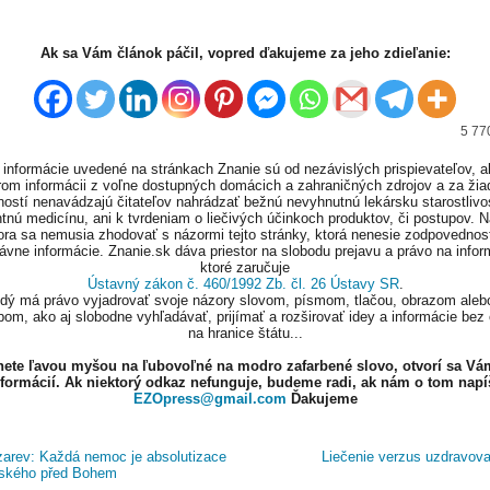
Ak sa Vám článok páčil, vopred ďakujeme za jeho zdieľanie:
5 77
informácie uvedené na stránkach Znanie sú od nezávislých prispievateľov, a
om informácii z voľne dostupných domácich a zahraničných zdrojov a za ži
ností nenavádzajú čitateľov nahrádzať bežnú nevyhnutnú lekársku starostlivos
tnú medicínu, ani k tvrdeniam o liečivých účinkoch produktov, či postupov. 
ora sa nemusia zhodovať s názormi tejto stránky, ktorá nenesie zodpovednos
ávne informácie. Znanie.sk dáva priestor na slobodu prejavu a právo na infor
ktoré zaručuje
Ústavný zákon č. 460/1992 Zb. čl. 26 Ústavy SR
.
ždý má právo vyjadrovať svoje názory slovom, písmom, tlačou, obrazom aleb
om, ako aj slobodne vyhľadávať, prijímať a rozširovať idey a informácie bez
na hranice štátu...
knete ľavou myšou na ľubovoľné na modro zafarbené slovo, otvorí sa Vá
nformácií. Ak niektorý odkaz nefunguje, budeme radi, ak nám o tom napí
EZOpress@gmail.com
Ďakujeme
arev: Každá nemoc je absolutizace
Liečenie verzus uzdravov
ského před Bohem