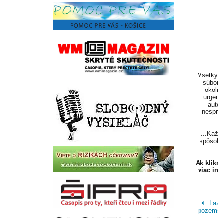
Všetky 
súbor
okol
urgen
aut
nespr
...Ka
spôsob
Ak kli
viac i
Laz
pozem