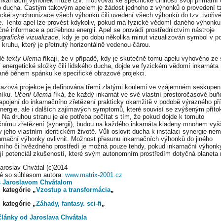
nkarnační výhonek může tzv. motivovat ke specifické činnosti svoji primární č
o ducha. Častým takovým apelem je žádost jednoho z výhonků o provedení t
ické synchronizace všech výhonků čili uvedení všech výhonků do tzv. tvořiv
e. Tento apel lze provést kdykoliv, pokud má fyzické vědomí daného výhonku
čné informace a potřebnou energii. Apel se provádí prostřednictvím nástroje
ografické vizualizace
, kdy je po dobu několika minut vizualizován symbol v p
o kruhu, který je přetnutý horizontálně vedenou čárou.
lé
texty Ulema
říkají, že v případě, kdy je skutečně tomu apelu vyhověno ze 
í energetické složky čili lidského ducha, dojde ve fyzickém vědomí inkarnáta
ně během spánku ke specifické obrazové projekci.
razová projekce je definována třemi zlatými koulemi ve vzájemném seskupen
lníku.
Učení Ulema
říká, že každý inkarnát ve své vlastní prostoročasové buň
zapojení do inkarnačního zřetězení prakticky okamžitě v podobě výrazného pří
 energie, ale i dalších zajímavých symptomů, které souvisí se zvýšeným přít
. Na druhou stranu je ale potřeba počítat s tím, že pokud dojde k tomuto
čnímu zřetězení (synergii), budou na každého inkarnáta kladeny mnohem vyšš
v jeho vlastním identickém životě. Vůli oslovit ducha k instalaci synergie ne
karnační výhonky ovlivnit. Možnost přesunu inkarnačních výhonků do jiného
rního či hvězdného prostředí je možná pouze tehdy, pokud inkarnační výhonk
jí potenciál zkušeností, které svým autonomním prostředím dotyčná planeta 
Jaroslav Chvátal (c)2014
é so súhlasom autora:
www.matrix-2001.cz
s Jaroslavom Chvátalom
 kategórie „
Vzostup a transformácia
„
 kategórie „
Záhady, fantasy. sci-fi
„
články od Jaroslava Chvátala