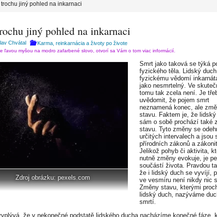
 trochu jiný pohled na inkarnaci
rochu jiný pohled na inkarnaci
lav Chvátal
Karma, reinkarnácia a životy po živote
te ľavou myšou na modro zafarbené slovo, otvorí sa Vám o tom viac informácií.
Smrt jako taková se týká 
fyzického těla. Lidský duch
fyzickému vědomí inkarnáta
jako nesmrtelný. Ve skuteč
tomu tak zcela není. Je tře
uvědomit, že pojem smrt
neznamená konec, ale zm
stavu. Faktem je, že lidsk
sám o sobě prochází také
stavu. Tyto změny se odehr
určitých intervalech a jsou
přírodních zákonů a zákonit
Jelikož pohyb či aktivita, k
nutně změny evokuje, je p
součástí života. Pravdou ta
že i lidský duch se vyvíjí, 
Zdroj obrázku: pexels.com
ve vesmíru není nikdy nic s
Změny stavu, kterými proc
lidský duch, nazýváme duc
smrtí.
vyplývá, že v nekonečné podstatě lidského ducha nacházíme konečné fáze, k