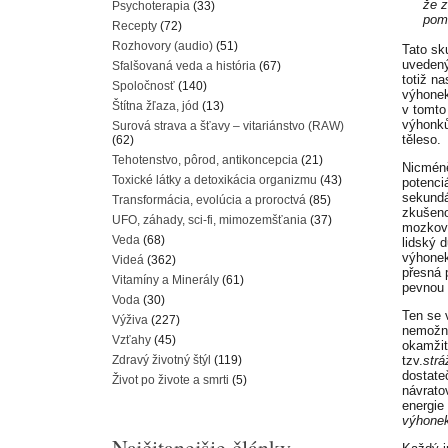
že z
Psychoterapia
(33)
pom
Recepty
(72)
Rozhovory (audio)
(51)
Tato sk
uvedený
Sfalšovaná veda a história
(67)
totiž n
Spoločnosť
(140)
výhonek
Štítna žľaza, jód
(13)
v tomto
výhonků
Surová strava a šťavy – vitariánstvo (RAW)
těleso.
(62)
Tehotenstvo, pôrod, antikoncepcia
(21)
Nicméně
Toxické látky a detoxikácia organizmu
(43)
potenci
sekundá
Transformácia, evolúcia a proroctvá
(85)
zkušeno
UFO, záhady, sci-fi, mimozemšťania
(37)
mozkovo
Veda
(68)
lidský 
výhonek
Videá
(362)
přesná 
Vitamíny a Minerály
(61)
pevnou 
Voda
(30)
Ten se 
Výživa
(227)
nemožno
Vzťahy
(45)
okamžit
Zdravý životný štýl
(119)
tzv.
str
dostate
Život po živote a smrti
(5)
návrato
energie
výhone
Najčitanejšie články