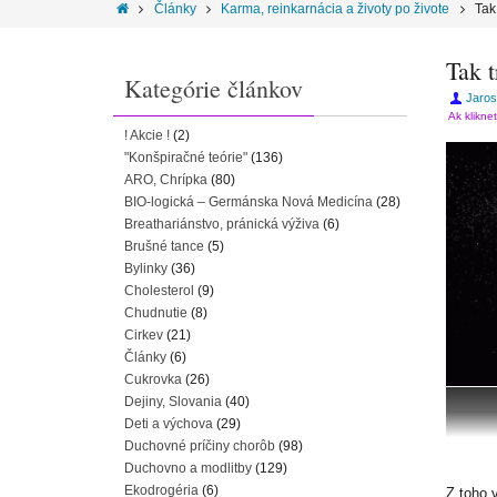
Články
Karma, reinkarnácia a životy po živote
Tak
Tak t
Kategórie článkov
Jaros
Ak klikne
! Akcie !
(2)
"Konšpiračné teórie"
(136)
ARO, Chrípka
(80)
BIO-logická – Germánska Nová Medicína
(28)
Breathariánstvo, pránická výživa
(6)
Brušné tance
(5)
Bylinky
(36)
Cholesterol
(9)
Chudnutie
(8)
Cirkev
(21)
Články
(6)
Cukrovka
(26)
Dejiny, Slovania
(40)
Deti a výchova
(29)
Duchovné príčiny chorôb
(98)
Duchovno a modlitby
(129)
Ekodrogéria
(6)
Z toho 