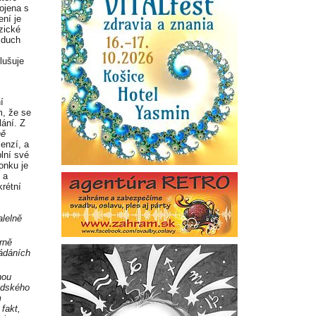
ojena s
ení je
zické
 duch
lušuje
í
m, že se
lání. Z
ně
menzí, a
plní své
honku je
 a
krétní
lelně
rně
ládáních
nou
idského
m
fakt,