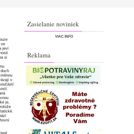
Zasielanie noviniek
VIAC INFO
pouze
 se
 jeví
nosti
Reklama
ba si
ěnu
ý duch
 změnou
ávají v
 součástí
ostí.
terá
evnou
ké je,
protože
tatické.
hází
hovní
teré