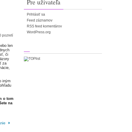
Pre uživateľa
Prihlásiť sa
Feed záznamov
RSS feed komentárov
WordPress.org
0 pozretí
lebo len
adnych
ť, či
Názory
ť za
mácie,
o iným
 ohľadu
m o tom
šete na
anie