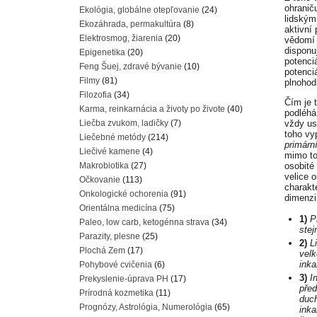
ohranič
Ekológia, globálne otepľovanie
(24)
lidským
Ekozáhrada, permakultúra
(8)
aktivní
Elektrosmog, žiarenia
(20)
vědomí 
disponu
Epigenetika
(20)
potenci
Feng Šuej, zdravé bývanie
(10)
potenci
Filmy
(81)
plnohod
Filozofia
(34)
Čím je 
Karma, reinkarnácia a životy po živote
(40)
podléhá
Liečba zvukom, ladičky
(7)
vždy usi
toho vy
Liečebné metódy
(214)
primárn
Liečivé kamene
(4)
mimo to
Makrobiotika
(27)
osobité
velice 
Očkovanie
(113)
charakte
Onkologické ochorenia
(91)
dimenzi.
Orientálna medicína
(75)
1)
P
Paleo, low carb, ketogénna strava
(34)
stej
Parazity, plesne
(25)
2)
L
Plochá Zem
(17)
velk
inka
Pohybové cvičenia
(6)
3)
In
Prekyslenie-úprava PH
(17)
před
Prírodná kozmetika
(11)
duch
Prognózy, Astrológia, Numerológia
(65)
inka