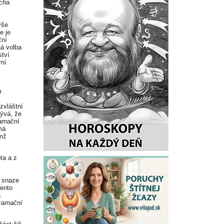
ucha
ýše
e je
ční
ná volba
ství
rní
m
zvláštní
ývá, že
arnační
má
emž
ta a z
e snaze
Tento
á
karnační