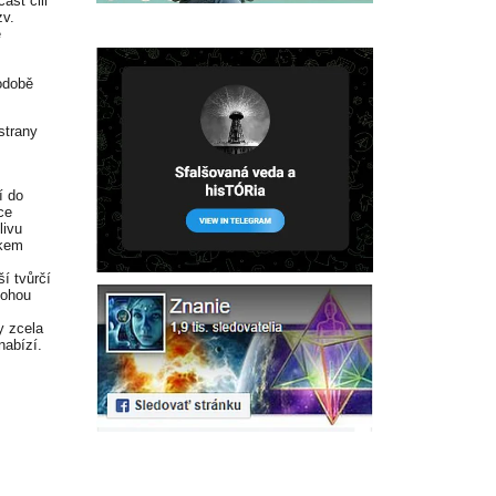
ást čili
zv.
é
odobě
strany
í do
ce
livu
okem
í tvůrčí
mohou
y zcela
nabízí.