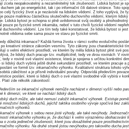
ují zcela neopakovatelný a nezaměnitelný tok zkušeností. Lidská bytost je sp
 duchem jak po energetické, tak i po informační čili datové stránce. Toto spoj
 po celý fyzický život a je nezávislé na lidském vědomí. Z toho vyplývá, že fy
je pouze malinkou částečkou skutečného duchovního vědomí, kterým lidský
je. Lidská bytost je schopna si plně uvědomovat svůj osobitý a plnohodnotný
ál pouze po fyzické smrti inkarnáta, neboť v tuto chvíli fyzické vědomí nepřeh
ál duchovního vědomí. Lze tím tedy také konstatovat, že lidská bytost si jest
notně vědoma sebe sama pouze ve stavu po fyzické smrti.
tedy důležitá inkarnace? Každá forma života v rámci svého evolučního poslán
 po kreativní stránce zákonům vesmíru. Tyto zákony jsou charakteristické tí
lují o velmi efektivní prostředí, ve kterém by měla lidská bytost plnit své pos
plývá, že lidský duch pracuje tzv.
multiplicitně,
tedy ve
dvou rovinách
. V
rovi
í
, tedy v rovině své vlastní existence, která je spojena s určitou konkrétní di
 si lidský duch vybírá ještě druhé
sekundární prostředí
, ve kterém pracuje a 
 poslání ve formě
tzv. inkarnačního výhonku
. Kvalitativní struktura tohoto vý
osobitá záležitost a je přísně individuální povahy. Odpovídá především povaze
ristice poslání, které si lidský duch o své vlastní svobodné vůli vybírá v kon
 Platí zde několik zákonitostí:
ředevším se inkarnační výhonek nemůže nacházet v dimenzi vyšší nebo para
né k dimenzi, ve které se nachází lidský duch.
idský duch může, ale také nemusí založit inkarnační výhonek. Existuje pomě
é množství lidských duchů, jejichž taktika osobního vývoje spočívá bez zak
rnačních výhonků.
karnační výhonek s sebou nese jisté výhody, ale také nevýhody. Jednoznač
ností inkarnačního výhonku je, že dochází k velmi výraznému obohacování l
a o zcela jedinečné zkušenosti, které jsou dosažitelné pouze prostřednictví
rnačního výhonku. Na druhé straně jistou nevýhodou pro takového ducha jest 