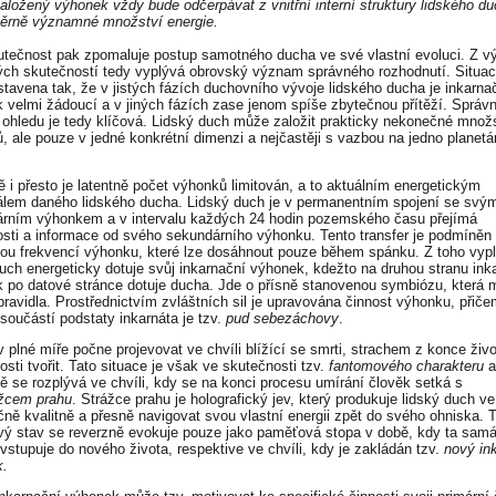
aložený výhonek vždy bude odčerpávat z vnitřní interní struktury lidského d
ěrně významné množství energie.
utečnost pak zpomaluje postup samotného ducha ve své vlastní evoluci. Z v
ch skutečností tedy vyplývá obrovský význam správného rozhodnutí. Situac
astavena tak, že v jistých fázích duchovního vývoje lidského ducha je inkarna
 velmi žádoucí a v jiných fázích zase jenom spíše zbytečnou přítěží. Správ
 ohledu je tedy klíčová. Lidský duch může založit prakticky nekonečné množ
, ale pouze v jedné konkrétní dimenzi a nejčastěji s vazbou na jedno planetá
 i přesto je latentně počet výhonků limitován, a to aktuálním energetickým
álem daného lidského ducha. Lidský duch je v permanentním spojení se svý
rním výhonkem a v intervalu každých 24 hodin pozemského času přejímá
sti a informace od svého sekundárního výhonku. Tento transfer je podmíněn 
u frekvencí výhonku, které lze dosáhnout pouze během spánku. Z toho vypl
duch energeticky dotuje svůj inkarnační výhonek, kdežto na druhou stranu ink
 po datové stránce dotuje ducha. Jde o přísně stanovenou symbiózu, která 
pravidla. Prostřednictvím zvláštních sil je upravována činnost výhonku, přič
součástí podstaty inkarnáta je tzv.
pud sebezáchovy
.
v plné míře počne projevovat ve chvíli blížící se smrti, strachem z konce živo
sti tvořit. Tato situace je však ve skutečnosti tzv.
fantomového charakteru
a
ě se rozplývá ve chvíli, kdy se na konci procesu umírání člověk setká s
ážcem prahu
. Strážce prahu je holografický jev, který produkuje lidský duch v
čně kvalitně a přesně navigovat svou vlastní energii zpět do svého ohniska. 
vý stav se reverzně evokuje pouze jako paměťová stopa v době, kdy ta sam
 vstupuje do nového života, respektive ve chvíli, kdy je zakládán tzv.
nový in
k.