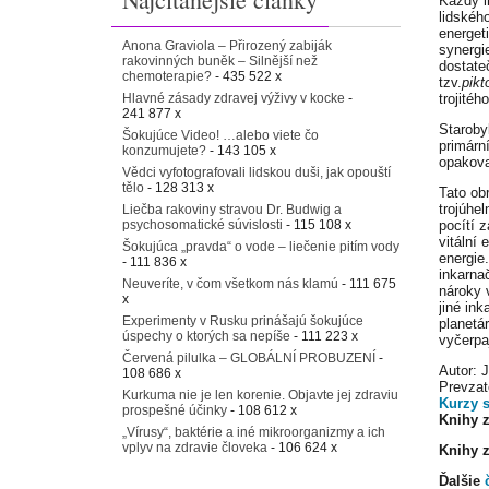
Každý i
lidskéh
energet
Anona Graviola – Přirozený zabiják
synergi
rakovinných buněk – Silnější než
dostate
chemoterapie?
- 435 522 x
tzv.
pikt
Hlavné zásady zdravej výživy v kocke
-
trojitéh
241 877 x
Staroby
Šokujúce Video! …alebo viete čo
primárn
konzumujete?
- 143 105 x
opakova
Vědci vyfotografovali lidskou duši, jak opouští
tělo
- 128 313 x
Tato ob
trojúhe
Liečba rakoviny stravou Dr. Budwig a
psychosomatické súvislosti
- 115 108 x
pocítí 
vitální
Šokujúca „pravda“ o vode – liečenie pitím vody
energie
- 111 836 x
inkarna
Neuveríte, v čom všetkom nás klamú
- 111 675
nároky 
x
jiné in
Experimenty v Rusku prinášajú šokujúce
planetá
úspechy o ktorých sa nepíše
- 111 223 x
vyčerpa
Červená pilulka – GLOBÁLNÍ PROBUZENÍ
-
Autor: 
108 686 x
Prevzat
Kurkuma nie je len korenie. Objavte jej zdraviu
Kurzy 
prospešné účinky
- 108 612 x
Knihy z
„Vírusy“, baktérie a iné mikroorganizmy a ich
vplyv na zdravie človeka
- 106 624 x
Knihy z
Ďalšie