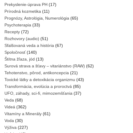
Prekyslenie-úprava PH
(17)
Prírodná kozmetika
(11)
Prognózy, Astrológia, Numerológia
(65)
Psychoterapia
(33)
Recepty
(72)
Rozhovory (audio)
(51)
Sfalšovaná veda a história
(67)
Spoločnosť
(140)
Štítna žľaza, jód
(13)
Surová strava a šťavy – vitariánstvo (RAW)
(62)
Tehotenstvo, pôrod, antikoncepcia
(21)
Toxické látky a detoxikácia organizmu
(43)
Transformácia, evolúcia a proroctvá
(85)
UFO, záhady, sci-fi, mimozemšťania
(37)
Veda
(68)
Videá
(362)
Vitamíny a Minerály
(61)
Voda
(30)
Výživa
(227)