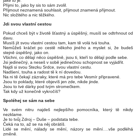
jaké to je.
Přijmi to, jako by sis to sám zvolil.
Přijmout neznamená souhlasit, přijmout znamená přijmout.
Nic složitého a nic těžkého.
Jdi svou vlastní cestou
Pokud chceš být v životě šťastný a úspěšný, musíš se odtrhnout od
davu.
Musíš jít svou vlastní cestou tam, kam tě volá tvá touha.
Nemůžeš kráčet po cestě někoho jiného a myslet si, že budeš
stejně úspěšný, jako on.
Všichni, co dělají něco úspěšně, jsou ti, kteří to dělají podle sebe.
Jsi jedinečný, a neseš v sobě jedinečnou schopnost se vyjádřit.
Najdi si svou Stezku Srdce, svou vlastní cestu.
Nadšení, touha a radost tě k ní dovedou.
Na ni tě čekají zázraky, které má pro tebe Vesmír připravené.
Jsou to poklady, které objevíš jen zde, nikde jinde.
Jsou to tvé dárky pod tvým stromečkem.
Tak kdy už konečně vykročíš?
Spoléhej se sám na sebe
Ve svém nitru najdeš nejlepšího pomocníka, který tě nikdy
nezklame.
Je to tvůj Zdroj – Duše – podstata tebe.
Čeká na to, až se na něj obrátíš.
Lidé se mění, nálady se mění, názory se mění….vše podléhá
změně.