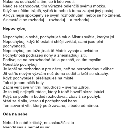
Nakonec odcházíš s tím, co ti kdo vnutí.
Nauč se rozhodovat, tím výrazně odlehčíš svému mozku.
Když se něčím trápíš, vyřeš to nebo k tomu zaujmi jiný postoj.
A když nejsi spokojený se svým rozhodnutím, neboj se ho změnit.
A neustále se rozhoduj …rozhoduj …a rozhoduj.
Nepochybuj
Nepochybuj o sobě, pochybuješ tak o Mistru světla, kterým jsi.
Nepochybuj, když tě ostatní chtějí zviklat, sami jsou plní
pochybností.
Nepochybuj, protože jinak tě Matrix vysaje a ovládne.
Pochybnosti podrážejí nohy a znesnadňují žití.
Podívej se na nerozhodné lidi a poznáš, co tím myslím.
Neustále pochybují.
Je lepší se rozhodnout pro něco, než se nerozhodnout vůbec.
Jít vstříc novým výzvám než doma sedět a krčit se strachy.
Když pochybuješ, přešlapuješ na místě.
Tak si jenom ničíš boty.
Začni věřit své vnitřní moudrosti – svému Zdroji.
Je to tvůj nejlepší rádce, který k tobě hovoří skrze intuici.
Když se podle ní budeš rozhodovat, zbavíš se pochyb.
Vrátí se ti síla, kterou ti pochybnosti berou.
Ten severní vítr, který poté zavane, ti bude odměnou.
Óda na sebe
Nebuď k sobě kritický, nezasloužíš si to.
Narodil ses a neměl jsi nic.