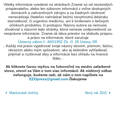
Všetky informácie uvedené na stránkach Znanie sú od nezávislých
prispievateľov, alebo len súborom informácii z voľne dostupných
domácich a zahraničných zdrojov a za žiadnych okolností
nenavádzajú čitateľov nahrádzať bežnú nevyhnutnú lekársku
starostlivosť, či urgentnú medicínu, ani k tvrdeniam o liečivých
účinkoch produktov, či postupov. Názory autora sa nemusia
zhodovať s názormi tejto stránky, ktorá nenesie zodpovednosť za
nesprávne informácie. Znanie.sk dáva priestor na slobodu prejavu
a právo na informácie, ktoré zaručuje
Ústavný zákon č. 460/1992 Zb. čl. 26 Ústavy SR
.
...Každý má právo vyjadrovať svoje názory slovom, písmom, tlačou,
obrazom alebo iným spôsobom, ako aj slobodne vyhľadávať,
prijímať a rozširovať idey a informácie bez ohľadu na hranice
štátu...
Ak kliknete ľavou myšou na ľubovoľné na modro zafarbené
slovo, otvorí sa Vám o tom viac informácií. Ak niektorý odkaz
nefunguje, budeme radi, ak nám o tom napíšete na
EZOpress@gmail.com
Ďakujeme
Maskované zločiny
Nový rok 2015