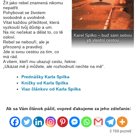
Žít jako rebel znamená nikomu
nepatřit.
Pohybovat se životem
svobodně a uvolněně.
Vítat každou příležitost, která
vyzkouší tvůj důvtip a um.
Na nic nečekat a dělat to, co tě
Karel Spilko – buď sám sebou
osloví.
jdi vlastní cestou
Rebel se nebouří, ale je
přirozený a pravdivý.
Jde si svou cestou za tím, co
má rád.
A všem, kteří mu ukazují cestu, řekne:
„Ukázat mě ji můžete, ale rozhodnutí nechte na mě“.
Prednášky Karla Spilka
Knižky od Karla Spilka
Viac článkov od Karla Spilka
Ak sa Vám článok páčil, vopred ďakujeme za jeho zdieľanie:
3 769 pozretí