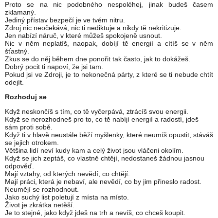
Proto se na nic podobného nespoléhej, jinak budeš časem
zklamaný.
Jediný přístav bezpečí je ve tvém nitru.
Zdroj nic neočekává, nic ti nediktuje a nikdy tě nekritizuje.
Jen nabízí náruč, v které můžeš spokojeně usnout.
Nic v něm neplatíš, naopak, dobíjí tě energií a cítíš se v něm
šťastný.
Zkus se do něj během dne ponořit tak často, jak to dokážeš.
Dobrý pocit ti napoví, že jsi tam.
Pokud jsi ve Zdroji, je to nekonečná párty, z které se ti nebude chtít
odejít.
Rozhoduj se
Když neskončíš s tím, co tě vyčerpává, ztrácíš svou energii.
Když se nerozhodneš pro to, co tě nabíjí energií a radostí, jdeš
sám proti sobě.
Když ti v hlavě neustále běží myšlenky, které neumíš opustit, stáváš
se jejich otrokem.
Většina lidí neví kudy kam a celý život jsou vláčeni okolím.
Když se jich zeptáš, co vlastně chtějí, nedostaneš žádnou jasnou
odpověď.
Mají vztahy, od kterých nevědí, co chtějí.
Mají práci, která je nebaví, ale nevědí, co by jim přineslo radost.
Neumějí se rozhodnout.
Jako suchý list poletují z místa na místo.
Život je zkrátka netěší.
Je to stejné, jako když jdeš na trh a nevíš, co chceš koupit.