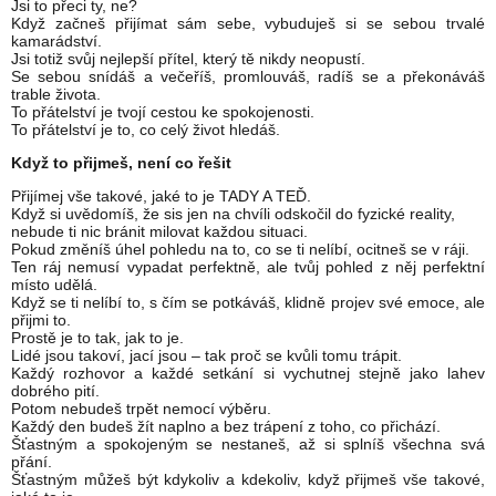
Jsi to přeci ty, ne?
Když začneš přijímat sám sebe, vybuduješ si se sebou trvalé
kamarádství.
Jsi totiž svůj nejlepší přítel, který tě nikdy neopustí.
Se sebou snídáš a večeříš, promlouváš, radíš se a překonáváš
trable života.
To přátelství je tvojí cestou ke spokojenosti.
To přátelství je to, co celý život hledáš.
Když to přijmeš, není co řešit
Přijímej vše takové, jaké to je TADY A TEĎ.
Když si uvědomíš, že sis jen na chvíli odskočil do fyzické reality,
nebude ti nic bránit milovat každou situaci.
Pokud změníš úhel pohledu na to, co se ti nelíbí, ocitneš se v ráji.
Ten ráj nemusí vypadat perfektně, ale tvůj pohled z něj perfektní
místo udělá.
Když se ti nelíbí to, s čím se potkáváš, klidně projev své emoce, ale
přijmi to.
Prostě je to tak, jak to je.
Lidé jsou takoví, jací jsou – tak proč se kvůli tomu trápit.
Každý rozhovor a každé setkání si vychutnej stejně jako lahev
dobrého pití.
Potom nebudeš trpět nemocí výběru.
Každý den budeš žít naplno a bez trápení z toho, co přichází.
Šťastným a spokojeným se nestaneš, až si splníš všechna svá
přání.
Šťastným můžeš být kdykoliv a kdekoliv, když přijmeš vše takové,