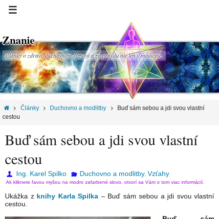
Znanie
Články o zdraví, duchovnom rozvoji a za pravdu nie len v medicíne.
Články
Duchovno a modlitby
Buď sám sebou a jdi svou vlastní
cestou
Buď sám sebou a jdi svou vlastní
cestou
Ing. Karel Spilko
Duchovno a modlitby
Vzťahy
,
Ak kliknete ľavou myšou na modro zafarbené slovo, otvorí sa Vám o tom viac informácií.
Ukážka z
knihy Karla Spilka
– Buď sám sebou a jdi svou vlastní
cestou.
Buď sám