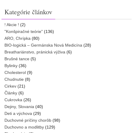
Kategórie článkov
! Akcie !
(2)
"Konšpiračné teórie"
(136)
ARO, Chrípka
(80)
BIO-logická – Germánska Nová Medicína
(28)
Breathariánstvo, pránická výživa
(6)
Brušné tance
(5)
Bylinky
(36)
Cholesterol
(9)
Chudnutie
(8)
Cirkev
(21)
Články
(6)
Cukrovka
(26)
Dejiny, Slovania
(40)
Deti a výchova
(29)
Duchovné príčiny chorôb
(98)
Duchovno a modlitby
(129)