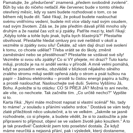
Pamatujte, že „předurčené“ znamená „předem svobodně zvolené“.
Bůh by vás do ničeho netlačil. Ale červenec bude v tomto ohledu
otevřený měsíc, kdy vy sami budete rozhodovat o tom, co se
během něj bude dít. Také říkají, že pokud budete naslouchat
svému vnitřnímu vedení, budete mít více vlády nad svým osudem,
nad svým životem. Zdá se, že jste předtím dávali příliš mnoho síly
druhým a že nastal čas vzít si ji zpátky. Patříte mezi ty, kteří říkají:
„Kdyby tohle a tohle bylo jinak, byl/a bych šťastný/á?“ Přestaňte
obviňovat. Přestaňte hledat omluvy pro své neštěstí v okolí a
vezměte si zpátky svou sílu! Čekáte, až vám dají druzí své svolení
k tomu, co chcete udělat? Třeba vrátit se do školy, změnit
zaměstnání nebo se přestěhovat? Přestaňte se vzdávat své síly!
Vezměte si svou sílu zpátky! Co si VY přejete, mí drazí? Tuto kartu
miluji, protože je na ní anděl venku v přírodě. A mně velmi pomáhá,
když se posadím venku, obzvláště v blízkosti nějakého silného
zralého stromu miluji sedět opřená zády o strom a psát tužkou na
papír – žádnou elektroniku – prostě tu čistou energii papíru a tužky,
a prostě naslouchat. Naslouchejte své duši. Svému Vyššímu Já,
Bohu. A položte si tu otázku: CO SI PŘEJI JÁ? Možná to ani nevíte,
ale víte, co nechcete. Tak začněte tím. „Co určitě nechci?“ Vypište
si to.
Karta říká: „Nyní máte možnost napsat si vlastní scénář“ No, tady
to máme! „v souladu s přáními vašeho srdce.“ Dostává se vám tedy
zlaté příležitosti něco uskutečnit, a to ve velkém. „Jakmile se jasně
rozhodnete, co si přejete, a budete vědět, že si to zasloužíte a jste
připraveni to přijmout, objeví se ve vašem životě jako kouzlem.“ A to
je tak pravdivé! Častokrát jsem toto poselství dostala. Že když
máme neurčitá a nejasná přání, pak i výsledek, který dostaneme,