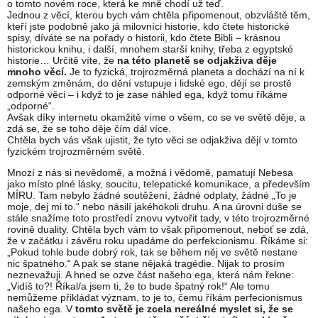
o tomto novém roce, která ke mně chodí už teď.
Jednou z věcí, kterou bych vám chtěla připomenout, obzvláště těm,
kteří jste podobně jako já milovníci historie, kdo čtete historické
spisy, díváte se na pořady o historii, kdo čtete Bibli – krásnou
historickou knihu, i další, mnohem starší knihy, třeba z egyptské
historie… Určitě víte, že
na této planetě se odjakživa děje
mnoho věcí.
Je to fyzická, trojrozměrná planeta a dochází na ní k
zemským změnám, do dění vstupuje i lidské ego, dějí se prostě
odporné věci – i když to je zase náhled ega, když tomu říkáme
„odporné“.
Avšak díky internetu okamžitě víme o všem, co se ve světě děje, a
zdá se, že se toho děje čím dál více.
Chtěla bych vás však ujistit, že tyto věci se odjakživa dějí v tomto
fyzickém trojrozměrném světě.
Mnozí z nás si nevědomě, a možná i vědomě, pamatují Nebesa
jako místo plné lásky, soucitu, telepatické komunikace, a především
MÍRU. Tam nebylo žádné soutěžení, žádné odplaty, žádné „To je
moje, dej mi to.“ nebo násilí jakéhokoli druhu. A na úrovni duše se
stále snažíme toto prostředí znovu vytvořit tady, v této trojrozměrné
rovině duality. Chtěla bych vám to však připomenout, neboť se zdá,
že v začátku i závěru roku upadáme do perfekcionismu. Říkáme si:
„Pokud tohle bude dobrý rok, tak se během něj ve světě nestane
nic špatného.“ A pak se stane nějaká tragédie. Nijak to prosím
neznevažuji. A hned se ozve část našeho ega, která nám řekne:
„Vidíš to?! Říkal/a jsem ti, že to bude špatný rok!“ Ale tomu
nemůžeme přikládat význam, to je to, čemu říkám perfecionismus
našeho ega. V
tomto světě je zcela nereálné myslet si, že se