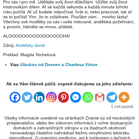
Pro vás i pro mě. Udělejte svůj život důležitým. Učiňte svůj život
mistrovským dílem. Ať se každá sekunda a každá minuta tohoto
roku počítá. Ať už budete odpočívat, hrát si, nebo pracovat, tak ať
se to počítá! Vím, že to zvládnete. Posílám vám… mnoho lásky!
Všechny své modlitby za vás i vaše milované, andělská požehnání,
a prosím, řekněte se mnou, přátelé:
ALOOOOOOOOOOOOOOOOHA!
Zdroj:
Andelsky denik
Preklad: Magda Techetová
Viac
článkov od Doreen a Charlesa Virtue
Ak sa Vám článok páčil, vopred ďakujeme za jeho zdieľanie:
5 144 pozretí
Všetky informácie uvedené na stránkach Znanie sú od nezávislých
prispievateľov, alebo len súborom informácii z voľne dostupných
domácich a zahraničných zdrojov a za žiadnych okolností
nenavádzajú čitateľov nahrádzať bežnú nevyhnutnú lekársku
starostlivosť, či urgentnú medicínu, ani k tvrdeniam o liečivých