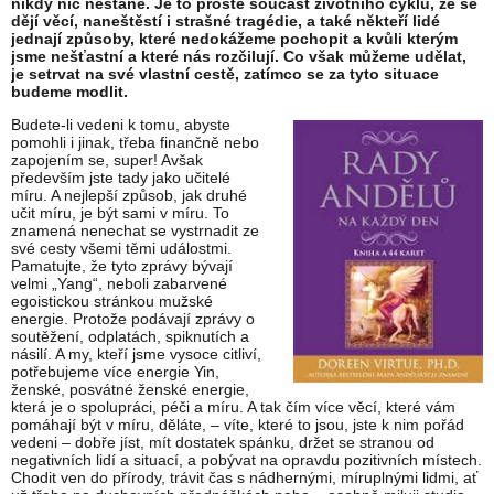
nikdy nic nestane. Je to prostě součást životního cyklu, že se
dějí věcí, naneštěstí i strašné tragédie, a také někteří lidé
jednají způsoby, které nedokážeme pochopit a kvůli kterým
jsme nešťastní a které nás rozčilují.
Co však můžeme udělat,
je setrvat na své vlastní cestě, zatímco se za tyto situace
budeme modlit.
Budete-li vedeni k tomu, abyste
pomohli i jinak, třeba finančně nebo
zapojením se, super! Avšak
především jste tady jako učitelé
míru. A nejlepší způsob, jak druhé
učit míru, je být sami v míru. To
znamená nenechat se vystrnadit ze
své cesty všemi těmi událostmi.
Pamatujte, že tyto zprávy bývají
velmi „Yang“, neboli zabarvené
egoistickou stránkou mužské
energie. Protože podávají zprávy o
soutěžení, odplatách, spiknutích a
násilí. A my, kteří jsme vysoce citliví,
potřebujeme více energie Yin,
ženské, posvátné ženské energie,
která je o spolupráci, péči a míru. A tak čím více věcí, které vám
pomáhají být v míru, děláte, – víte, které to jsou, jste k nim pořád
vedeni – dobře jíst, mít dostatek spánku, držet se stranou od
negativních lidí a situací, a pobývat na opravdu pozitivních místech.
Chodit ven do přírody, trávit čas s nádhernými, míruplnými lidmi, ať