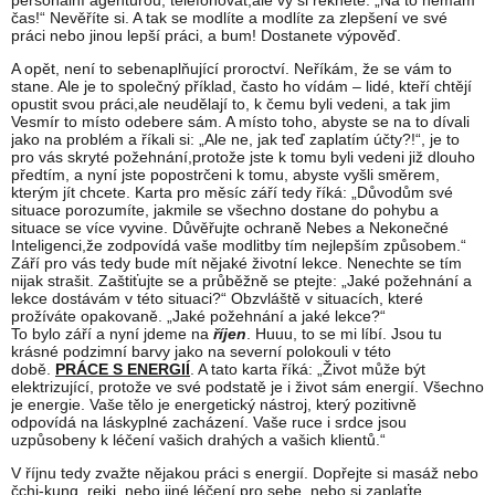
personální agenturou, telefonovat,ale vy si řeknete: „Na to nemám
čas!“ Nevěříte si. A tak se modlíte a modlíte za zlepšení ve své
práci nebo jinou lepší práci, a bum! Dostanete výpověď.
A opět, není to sebenaplňující proroctví. Neříkám, že se vám to
stane. Ale je to společný příklad, často ho vídám – lidé, kteří chtějí
opustit svou práci,ale neudělají to, k čemu byli vedeni, a tak jim
Vesmír to místo odebere sám. A místo toho, abyste se na to dívali
jako na problém a říkali si: „Ale ne, jak teď zaplatím účty?!“, je to
pro vás skryté požehnání,protože jste k tomu byli vedeni již dlouho
předtím, a nyní jste popostrčeni k tomu, abyste vyšli směrem,
kterým jít chcete. Karta pro měsíc září tedy říká: „Důvodům své
situace porozumíte, jakmile se všechno dostane do pohybu a
situace se více vyvine. Důvěřujte ochraně Nebes a Nekonečné
Inteligenci,že zodpovídá vaše modlitby tím nejlepším způsobem.“
Září pro vás tedy bude mít nějaké životní lekce. Nenechte se tím
nijak strašit. Zaštiťujte se a průběžně se ptejte: „Jaké požehnání a
lekce dostávám v této situaci?“ Obzvláště v situacích, které
prožíváte opakovaně. „Jaké požehnání a jaké lekce?“
To bylo září a nyní jdeme na
říjen
. Huuu, to se mi líbí. Jsou tu
krásné podzimní barvy jako na severní polokouli v této
době.
PRÁCE S ENERGIÍ
. A tato karta říká: „Život může být
elektrizující, protože ve své podstatě je i život sám energií. Všechno
je energie. Vaše tělo je energetický nástroj, který pozitivně
odpovídá na láskyplné zacházení. Vaše ruce i srdce jsou
uzpůsobeny k léčení vašich drahých a vašich klientů.“
V říjnu tedy zvažte nějakou práci s energií. Dopřejte si masáž nebo
čchi-kung, reiki, nebo jiné léčení pro sebe, nebo si zaplaťte