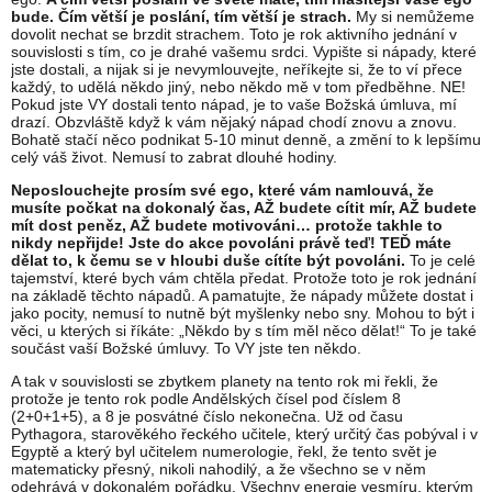
bude. Čím větší je poslání, tím větší je strach.
My si nemůžeme
dovolit nechat se brzdit strachem. Toto je rok aktivního jednání v
souvislosti s tím, co je drahé vašemu srdci. Vypište si nápady, které
jste dostali, a nijak si je nevymlouvejte, neříkejte si, že to ví přece
každý, to udělá někdo jiný, nebo někdo mě v tom předběhne. NE!
Pokud jste VY dostali tento nápad, je to vaše Božská úmluva, mí
drazí. Obzvláště když k vám nějaký nápad chodí znovu a znovu.
Bohatě stačí něco podnikat 5-10 minut denně, a změní to k lepšímu
celý váš život. Nemusí to zabrat dlouhé hodiny.
Neposlouchejte prosím své ego, které vám namlouvá, že
musíte počkat na dokonalý čas, AŽ budete cítit mír, AŽ budete
mít dost peněz, AŽ budete motivováni… protože takhle to
nikdy nepřijde! Jste do akce povoláni právě teď! TEĎ máte
dělat to, k čemu se v hloubi duše cítíte být povoláni.
To je celé
tajemství, které bych vám chtěla předat. Protože toto je rok jednání
na základě těchto nápadů. A pamatujte, že nápady můžete dostat i
jako pocity, nemusí to nutně být myšlenky nebo sny. Mohou to být i
věci, u kterých si říkáte: „Někdo by s tím měl něco dělat!“ To je také
součást vaší Božské úmluvy. To VY jste ten někdo.
A tak v souvislosti se zbytkem planety na tento rok mi řekli, že
protože je tento rok podle Andělských čísel pod číslem 8
(2+0+1+5), a 8 je posvátné číslo nekonečna. Už od času
Pythagora, starověkého řeckého učitele, který určitý čas pobýval i v
Egyptě a který byl učitelem numerologie, řekl, že tento svět je
matematicky přesný, nikoli nahodilý, a že všechno se v něm
odehrává v dokonalém pořádku. Všechny energie vesmíru, kterým