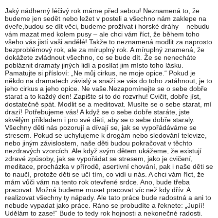
Jaký nádherný léčivý rok máme před sebou! Neznamená to, že
budeme jen sedět nebo ležet v posteli a všechno nám zaklepe na
dveře,budou se dít věci, budeme prožívat i horské dráhy – nebudu
vám mazat med kolem pusy – ale chci vám říct, že během toho
všeho vás jistí vaši andělé! Takže to neznamená modlit za naprosto
bezproblémový rok, ale za míruplný rok. A míruplný znamená, že
dokážete zvládnout všechno, co se bude dít. Že se nenecháte
pobláznit dramaty jiných lidí a posílat jim místo toho lásku.
Pamatujte si přísloví: „Ne můj cirkus, ne moje opice.“ Pokud je
někdo na dramatech závislý a snaží se vás do toho zatáhnout, je to
jeho cirkus a jeho opice. Ne vaše.Nezapomínejte se o sebe dobře
starat a to každý den! Zapište si to do rozvrhu! Cvičit, dobře jíst,
dostatečně spát. Modlit se a meditovat. Musíte se o sebe starat, mí
drazí! Potřebujeme vás! A když se o sebe dobře staráte, jste
skvělým příkladem i pro své děti, aby se o sebe dobře staraly.
Všechny děti nás pozorují a dívají se, jak se vypořádáváme se
stresem. Pokud se uchylujeme k drogám nebo sledování televize,
nebo jiným závislostem, naše děti budou pokračovat v těchto
nezdravých vzorcích. Ale když svým dětem ukážeme, že existují
zdravé způsoby, jak se vypořádat se stresem, jako je cvičení,
meditace, procházka v přírodě, asertivní chování, pak i naše děti se
to naučí, protože děti se učí tím, co vidí u nás. A chci vám říct, že
mám vůči vám na tento rok otevřené srdce. Ano, bude třeba
pracovat. Možná budeme muset pracovat víc než kdy dřív. A
realizovat všechny ty nápady. Ale tato práce bude radostná a ani to
nebude vypadat jako práce. Ráno se probudíte a řeknete: „Jupíí!
Udělám to zase!“ Bude to tedy rok hojnosti a nekonečné radosti.