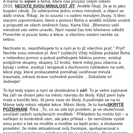
A máme tu
srpen
a téma, které nás provází celým rokem
2015.
NECHTE SVOU MINULOST JÍT
. Andělé říkají, že je to jako
loupání cibule. Že odstraníme jednu vrstvu minulosti, a objeví se
další vrstva. Říkají, že to souvisí i s vašimi minulými životy. S těmi
starými vzpomínkami, které s pomocí Boha a andělů můžete uvolnit
a propustit ve všech směrech času. Karta říká: „Břemeno vaší
minulosti vás velmi unavilo. Nyní nastal čas toto břemeno odložit.
Ponechte si pouze lásku a lekce, a všechno ostatní nechte za
sebou.
Nechcete to, nepotřebujete to a nyní je to již všechno pryč.“ Pryč!
Nechte svou minulost jít. Ano? (výdech) Vždy můžete požádat Boha
o nebeskou pomoc a pokud potřebujete lidskou pomoc, existují
podpůrné skupiny, skupiny 12 kroků, které miluji,jsou zdarma a
bývají i online, existují i terapeuti s duchovním náhledem na svět,
lekce jógy, které prokazatelně pomáhají uvolňovat minulá
traumata, zdravá strava rozhodně pomůže… Dokážete to!
Jednejte!
To byl tedy srpen a nyní se dostáváme k
září
. To je velmi zajímavé.
Na září se dívám jako na měsíc návratu do školy. Když jsem byla
malá a končilo léto, šli jsme zase do školy. A podívejte se na to.
Máme tady měsíc nějaké lekce. Měsíc školy. Je tu karta
SKRYTÉ
POŽEHNÁNÍ
. Říká: „To, co se zdá být problém, je ve skutečnosti
součástí vašich vyslyšených modliteb.“ Příkladem by mohlo být – a
neříkám to konkrétně vám, ale jako příklad – že nemůžete vystát
svou práci a tak se modlíte a modlíte za lepší práci, a dostanete
poselství, že máte aktualizovat svůj životopis, spolupracovat s