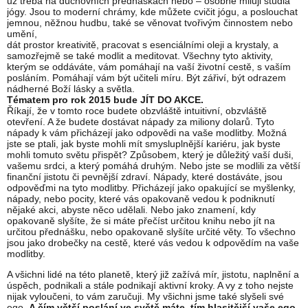
už třeba na duchovních přednáškách nebo – osobně miluji studia
jógy. Jsou to moderní chrámy, kde můžete cvičit jógu, a poslouchat
jemnou, něžnou hudbu, také se věnovat tvořivým činnostem nebo
umění,
dát prostor kreativitě, pracovat s esenciálními oleji a krystaly, a
samozřejmě se také modlit a meditovat. Všechny tyto aktivity,
kterým se oddáváte, vám pomáhají na vaší životní cestě, s vaším
posláním. Pomáhají vám být učiteli míru. Být zářiví, být odrazem
nádherné Boží lásky a světla.
Tématem pro rok 2015 bude JÍT DO AKCE.
Říkají, že v tomto roce budete obzvláště intuitivní, obzvláště
otevření. A že budete dostávat nápady za miliony dolarů. Tyto
nápady k vám přicházejí jako odpovědi na vaše modlitby. Možná
jste se ptali, jak byste mohli mít smysluplnější kariéru, jak byste
mohli tomuto světu přispět? Způsobem, který je důležitý vaší duši,
vašemu srdci, a který pomáhá druhým. Nebo jste se modlili za větší
finanční jistotu či pevnější zdraví. Nápady, které dostáváte, jsou
odpověďmi na tyto modlitby. Přicházejí jako opakující se myšlenky,
nápady, nebo pocity, které vás opakovaně vedou k podniknutí
nějaké akci, abyste něco udělali. Nebo jako znamení, kdy
opakovaně slyšíte, že si máte přečíst určitou knihu nebo jít na
určitou přednášku, nebo opakovaně slyšíte určité věty. To všechno
jsou jako drobečky na cestě, které vás vedou k odpovědím na vaše
modlitby.
A všichni lidé na této planetě, který již zažívá mír, jistotu, naplnění a
úspěch, podnikali a stále podnikají aktivní kroky. A vy z toho nejste
nijak vyloučeni, to vám zaručuji. My všichni jsme také slyšeli své
ego.
A čím větší poslání ve světě máte, tím hlasitější vaše ego