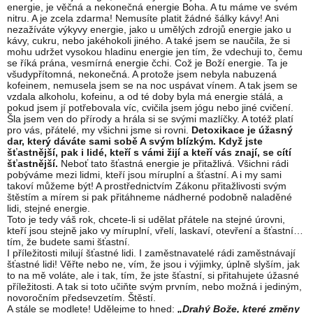
energie, je věčná a nekonečná energie Boha. A tu máme ve svém
nitru. A je zcela zdarma! Nemusíte platit žádné šálky kávy! Ani
nezažíváte výkyvy energie, jako u umělých zdrojů energie jako u
kávy, cukru, nebo jakéhokoli jiného. A také jsem se naučila, že si
mohu udržet vysokou hladinu energie jen tím, že vdechuji to, čemu
se říká prána, vesmírná energie čchi. Což je Boží energie. Ta je
všudypřítomná, nekonečná. A protože jsem nebyla nabuzená
kofeinem, nemusela jsem se na noc uspávat vínem. A tak jsem se
vzdala alkoholu, kofeinu, a od té doby byla má energie stálá, a
pokud jsem jí potřebovala víc, cvičila jsem jógu nebo jiné cvičení.
Šla jsem ven do přírody a hrála si se svými mazlíčky. A totéž platí
pro vás, přátelé, my všichni jsme si rovni.
Detoxikace je úžasný
dar, který dáváte sami sobě A svým blízkým. Když jste
šťastnější, pak i lidé, kteří s vámi žijí a kteří vás znají, se cítí
šťastnější.
Neboť tato šťastná energie je přitažlivá. Všichni rádi
pobýváme mezi lidmi, kteří jsou míruplní a šťastní. A i my sami
takoví můžeme být! A prostřednictvím Zákonu přitažlivosti svým
štěstím a mírem si pak přitáhneme nádherné podobně naladěné
lidi, stejné energie.
Toto je tedy váš rok, chcete-li si udělat přátele na stejné úrovni,
kteří jsou stejně jako vy míruplní, vřelí, laskaví, otevření a šťastní…
tím, že budete sami šťastní.
I příležitosti milují šťastné lidi. I zaměstnavatelé rádi zaměstnávají
šťastné lidi! Věřte nebo ne, vím, že jsou i výjimky, úplně slyším, jak
to na mě voláte, ale i tak, tím, že jste šťastní, si přitahujete úžasné
příležitosti. A tak si toto učiňte svým prvním, nebo možná i jediným,
novoročním předsevzetím. Štěstí.
A stále se modlete! Udělejme to hned:
„Drahý Bože, které změny