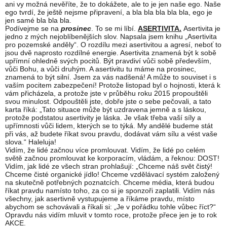
ani vy možná nevěříte, že to dokážete, ale to je jen naše ego. Naše
ego tvrdí, že ještě nejsme připravení, a bla bla bla bla bla, ego je
jen samé bla bla bla.
Podívejme se na
prosinec
. To se mi líbí.
ASERTIVITA.
Asertivita je
jedno z mých nejoblíbenějších slov. Napsala jsem knihu „Asertivita
pro pozemské anděly“. O rozdílu mezi asertivitou a agresí, neboť to
jsou dvě naprosto rozdílné energie. Asertivita znamená být k sobě
upřímní ohledně svých pocitů. Být pravdiví vůči sobě především,
vůči Bohu, a vůči druhým. A asertivitu tu máme na prosinec,
znamená to být silní. Jsem za vás nadšená! A může to souviset i s
vaším pocitem zabezpečení! Protože listopad byl o hojnosti, která k
vám přicházela, a protože jste v průběhu roku 2015 propouštěli
svou minulost. Odpouštěli jste, dobře jste o sebe pečovali, a tato
karta říká: „Tato situace může být uzdravena jemně a s láskou,
protože podstatou asertivity je láska. Je však třeba vaší síly a
upřímnosti vůči lidem, kterých se to týká. My andělé budeme stát
při vás, až budete říkat svou pravdu, dodávat vám sílu a vést vaše
slova.“ Haleluja!
Vidím, že lidé začnou více promlouvat. Vidím, že lidé po celém
světě začnou promlouvat ke korporacím, vládám, a řeknou: DOST!
Vidím, jak lidé ze všech stran prohlašují: „Chceme náš svět čistý!
Chceme čisté organické jídlo! Chceme vzdělávací systém založený
na skutečně potřebných poznatcích. Chceme média, která budou
říkat pravdu namísto toho, za co si je sponzoři zaplatili. Vidím nás
všechny, jak asertivně vystupujeme a říkáme pravdu, místo
abychom se schovávali a říkali si: „Je v pořádku tohle vůbec říct?“
Opravdu nás vidím mluvit v tomto roce, protože přece jen je to rok
AKCE.