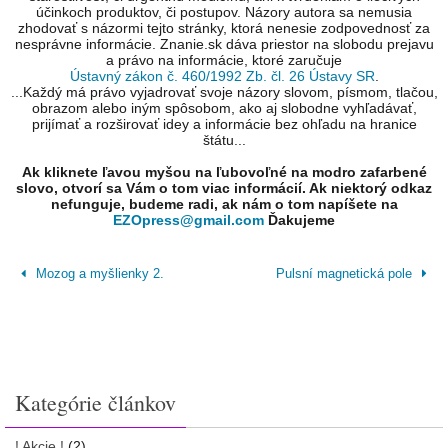
účinkoch produktov, či postupov. Názory autora sa nemusia
zhodovať s názormi tejto stránky, ktorá nenesie zodpovednosť za
nesprávne informácie. Znanie.sk dáva priestor na slobodu prejavu
a právo na informácie, ktoré zaručuje
Ústavný zákon č. 460/1992 Zb. čl. 26 Ústavy SR
.
...Každý má právo vyjadrovať svoje názory slovom, písmom, tlačou,
obrazom alebo iným spôsobom, ako aj slobodne vyhľadávať,
prijímať a rozširovať idey a informácie bez ohľadu na hranice
štátu...
Ak kliknete ľavou myšou na ľubovoľné na modro zafarbené
slovo, otvorí sa Vám o tom viac informácií. Ak niektorý odkaz
nefunguje, budeme radi, ak nám o tom napíšete na
EZOpress@gmail.com
Ďakujeme
Mozog a myšlienky 2.
Pulsní magnetická pole
Kategórie článkov
! Akcie !
(2)