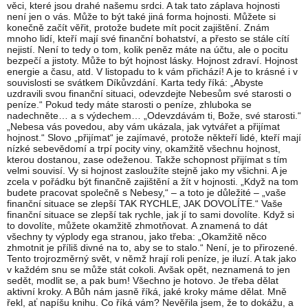
věci, které jsou drahé našemu srdci. A tak tato záplava hojnosti
není jen o vás. Může to být také jiná forma hojnosti. Můžete si
konečně začít věřit, protože budete mít pocit zajištění. Znám
mnoho lidí, kteří mají své finanční bohatství, a přesto se stále cítí
nejistí. Není to tedy o tom, kolik peněz máte na účtu, ale o pocitu
bezpečí a jistoty. Může to být hojnost lásky. Hojnost zdraví. Hojnost
energie a času, atd. V listopadu to k vám přichází! A je to krásné i v
souvislosti se svátkem Díkůvzdání. Karta tedy říká: „Abyste
uzdravili svou finanční situaci, odevzdejte Nebesům své starosti o
peníze.“ Pokud tedy máte starosti o peníze, zhluboka se
nadechněte… a s výdechem… „Odevzdávám ti, Bože, své starosti.“
„Nebesa vás povedou, aby vám ukázala, jak vytvářet a přijímat
hojnost.“ Slovo „přijímat“ je zajímavé, protože někteří lidé, kteří mají
nízké sebevědomí a trpí pocity viny, okamžitě všechnu hojnost,
kterou dostanou, zase odeženou. Takže schopnost přijímat s tím
velmi souvisí. Vy si hojnost zasloužíte stejně jako my všichni. A je
zcela v pořádku být finančně zajištění a žít v hojnosti. „Když na tom
budete pracovat společně s Nebesy,“ – a toto je důležité – „vaše
finanční situace se zlepší TAK RYCHLE, JAK DOVOLÍTE.“ Vaše
finanční situace se zlepší tak rychle, jak jí to sami dovolíte. Když si
to dovolíte, můžete okamžitě zhmotňovat. A znamená to dát
všechny ty výplody ega stranou, jako třeba: „Okamžitě něco
zhmotnit je příliš divné na to, aby se to stalo.“ Není, je to přirozené.
Tento trojrozměrný svět, v němž hrají roli peníze, je iluzí. A tak jako
v každém snu se může stát cokoli. Avšak opět, neznamená to jen
sedět, modlit se, a pak bum! Všechno je hotovo. Je třeba dělat
aktivní kroky. A Bůh nám jasně říká, jaké kroky máme dělat. Mně
řekl, ať napíšu knihu. Co říká vám? Nevěřila jsem, že to dokážu, a