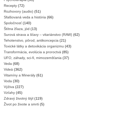
Recepty
(72)
Rozhovory (audio)
(51)
Sfalšovaná veda a história
(66)
Spoločnosť
(140)
Štítna žľaza, jód
(13)
Surová strava a šťavy – vitariánstvo (RAW)
(62)
Tehotenstvo, pôrod, antikoncepcia
(21)
Toxické látky a detoxikácia organizmu
(43)
Transformácia, evolúcia a proroctvá
(85)
UFO, záhady, sci-fi, mimozemšťania
(37)
Veda
(68)
Videá
(362)
Vitamíny a Minerály
(61)
Voda
(30)
Výživa
(227)
Vzťahy
(45)
Zdravý životný štýl
(119)
Život po živote a smrti
(5)