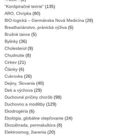
"Konšpiračné teórie"
(135)
ARO, Chrípka
(80)
BIO-logická – Germánska Nová Medicína
(28)
Breathariánstvo, pránická výživa
(6)
Brušné tance
(5)
Bylinky
(36)
Cholesterol
(9)
Chudnutie
(8)
Cirkev
(21)
Články
(6)
Cukrovka
(26)
Dejiny, Slovania
(40)
Deti a výchova
(29)
Duchovné príčiny chorôb
(98)
Duchovno a modlitby
(129)
Ekodrogéria
(6)
Ekológia, globálne otepľovanie
(24)
Ekozáhrada, permakultúra
(8)
Elektrosmog, žiarenia
(20)