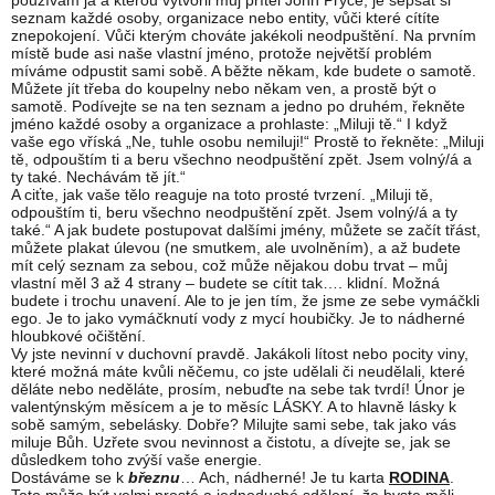
používám já a kterou vytvořil můj přítel John Pryce, je sepsat si
seznam každé osoby, organizace nebo entity, vůči které cítíte
znepokojení. Vůči kterým chováte jakékoli neodpuštění. Na prvním
místě bude asi naše vlastní jméno, protože největší problém
míváme odpustit sami sobě. A běžte někam, kde budete o samotě.
Můžete jít třeba do koupelny nebo někam ven, a prostě být o
samotě. Podívejte se na ten seznam a jedno po druhém, řekněte
jméno každé osoby a organizace a prohlaste: „Miluji tě.“ I když
vaše ego vříská „Ne, tuhle osobu nemiluji!“ Prostě to řekněte: „Miluji
tě, odpouštím ti a beru všechno neodpuštění zpět. Jsem volný/á a
ty také. Nechávám tě jít.“
A ciťte, jak vaše tělo reaguje na toto prosté tvrzení. „Miluji tě,
odpouštím ti, beru všechno neodpuštění zpět. Jsem volný/á a ty
také.“ A jak budete postupovat dalšími jmény, můžete se začít třást,
můžete plakat úlevou (ne smutkem, ale uvolněním), a až budete
mít celý seznam za sebou, což může nějakou dobu trvat – můj
vlastní měl 3 až 4 strany – budete se cítit tak…. klidní. Možná
budete i trochu unavení. Ale to je jen tím, že jsme ze sebe vymáčkli
ego. Je to jako vymáčknutí vody z mycí houbičky. Je to nádherné
hloubkové očištění.
Vy jste nevinní v duchovní pravdě. Jakákoli lítost nebo pocity viny,
které možná máte kvůli něčemu, co jste udělali či neudělali, které
děláte nebo neděláte, prosím, nebuďte na sebe tak tvrdí! Únor je
valentýnským měsícem a je to měsíc LÁSKY. A to hlavně lásky k
sobě samým, sebelásky. Dobře? Milujte sami sebe, tak jako vás
miluje Bůh. Uzřete svou nevinnost a čistotu, a dívejte se, jak se
důsledkem toho zvýší vaše energie.
Dostáváme se k
březnu
… Ach, nádherné! Je tu karta
RODINA
.