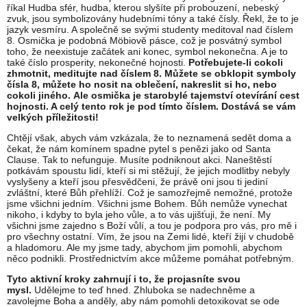
říkal Hudba sfér, hudba, kterou slyšíte při probouzení, nebeský
zvuk, jsou symbolizovány hudebními tóny a také čísly. Řekl, že to je
jazyk vesmíru. A společně se svými studenty meditoval nad číslem
8. Osmička je podobná Möbiově pásce, což je posvátný symbol
toho, že neexistuje začátek ani konec, symbol nekonečna. A je to
také číslo prosperity, nekonečné hojnosti.
Potřebujete-li cokoli
zhmotnit, meditujte nad číslem 8. Můžete se obklopit symboly
čísla 8, můžete ho nosit na oblečení, nakreslit si ho, nebo
cokoli jiného.
Ale osmička je starobylé tajemství otevírání cest
hojnosti. A celý tento rok je pod tímto číslem.
Dostává se vám
velkých příležitosti!
Chtějí však, abych vám vzkázala, že to neznamená sedět doma a
čekat, že nám komínem spadne pytel s penězi jako od Santa
Clause. Tak to nefunguje. Musíte podniknout akci. Naneštěstí
potkávám spoustu lidí, kteří si mi stěžují, že jejich modlitby nebyly
vyslyšeny a kteří jsou přesvědčeni, že právě oni jsou ti jediní
zvláštní, které Bůh přehlíží. Což je samozřejmě nemožné, protože
jsme všichni jedním. Všichni jsme Bohem. Bůh nemůže vynechat
nikoho, i kdyby to byla jeho vůle, a to vás ujišťuji, že není. My
všichni jsme zajedno s Boží vůlí, a tou je podpora pro vás, pro mě i
pro všechny ostatní. Vím, že jsou na Zemi lidé, kteří žijí v chudobě
a hladomoru. Ale my jsme tady, abychom jim pomohli, abychom
něco podnikli. Prostřednictvím akce můžeme pomáhat potřebným.
Tyto aktivní kroky zahrnují i to, že projasníte svou
mysl.
Udělejme to teď hned. Zhluboka se nadechněme a
zavolejme Boha a anděly, aby nám pomohli detoxikovat se ode