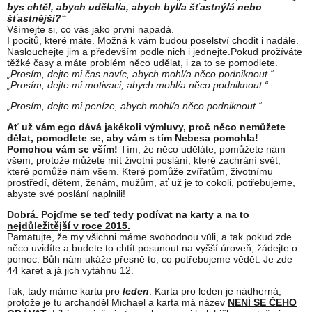
bys chtěl, abych udělal/a, abych byl/a šťastný/á nebo
šťastnější?“
Všímejte si, co vás jako první napadá.
I pocitů, které máte. Možná k vám budou poselství chodit i nadále.
Naslouchejte jim a především podle nich i jednejte.Pokud prožíváte
těžké časy a máte problém něco udělat, i za to se pomodlete.
„Prosím, dejte mi čas navíc, abych mohl/a něco podniknout.“
„Prosím, dejte mi motivaci, abych mohl/a něco podniknout.“
„Prosím, dejte mi peníze, abych mohl/a něco podniknout.“
Ať už vám ego dává jakékoli výmluvy, proč něco nemůžete
dělat, pomodlete se, aby vám s tím Nebesa pomohla!
Pomohou vám se vším!
Tím, že něco uděláte, pomůžete nám
všem, protože můžete mít životní poslání, které zachrání svět,
které pomůže nám všem. Které pomůže zvířatům, životnímu
prostředí, dětem, ženám, mužům, ať už je to cokoli, potřebujeme,
abyste své poslání naplnili!
Dobrá. Pojďme se teď tedy podívat na karty a na to
nejdůležitější v roce 2015.
Pamatujte, že my všichni máme svobodnou vůli, a tak pokud zde
něco uvidíte a budete to chtít posunout na vyšší úroveň, žádejte o
pomoc. Bůh nám ukáže přesně to, co potřebujeme vědět. Je zde
44 karet a já jich vytáhnu 12.
Tak, tady máme kartu pro
leden
. Karta pro leden je nádherná,
protože je tu archanděl Michael a karta má název
NENÍ SE ČEHO