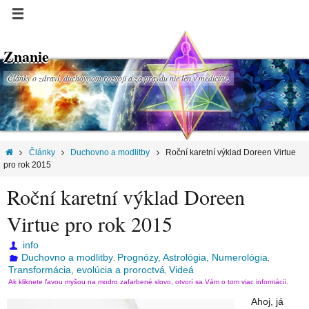
Znanie
Články o zdraví, duchovnom rozvoji a za pravdu nie len v medicíne.
Články
Duchovno a modlitby
Roční karetní výklad Doreen Virtue
pro rok 2015
Roční karetní výklad Doreen
Virtue pro rok 2015
info
Duchovno a modlitby
Prognózy, Astrológia, Numerológia
,
,
Transformácia, evolúcia a proroctvá
Videá
,
Ak kliknete ľavou myšou na modro zafarbené slovo, otvorí sa Vám o tom viac informácií.
Ahoj, já