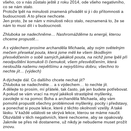
všeho, co v nás zůstalo ještě z roku 2014, ode všeho negativního,
co se nám stalo.
Protože lpět na minulosti znamená přivádět si ji i do přítomnosti a
budoucnosti. A to přece nechcete.
Jen proto, že se nám v minulosti něco stalo, neznamená to, že se
nám to musí dít i v budoucnosti.
Zhluboka se nadechněme… Nashromážděme tu energii, kterou
chceme propustit…
A s výdechem prosíme archanděla Michaela, aby svým světelným
mečem přesekal pouta, která jsme měli ke všem škodlivým
přesvědčením o sobě samých,jakákoli pouta, na nichž jsme lpěli při
neodpuštění komukoli či čemukoli, všem přesvědčením, která
nesloužila našemu největšímu a nejvyššímu dobru, všechno to
nechte jít… (výdech)
A dýchejte dál. Co dalšího chcete nechat jít?
Zhluboka se nadechněte… a s výdechem… to nechte jít.
A dělejte to prosím, mí přátelé, tak často, jak jen budete potřebovat.
A pokud se vám vrací na mysl jakékoli strastiplné myšlenky,
zavolejte si na pomoc Boha a archanděla Michaela, aby vám
pomohli propustit všechny problémové myšlenky, pocity i představy,
a ponechat si pouze lekce, které z těchto okolností vzešly. A také
lásku. V každé události se skrývá lekce, kterou se máme naučit.
Obzvláště v těch negativních, které nechceme, aby se opakovaly.
Jakmile se přes ně dostaneme, už nikdy je nebudeme muset prožít
znovu.