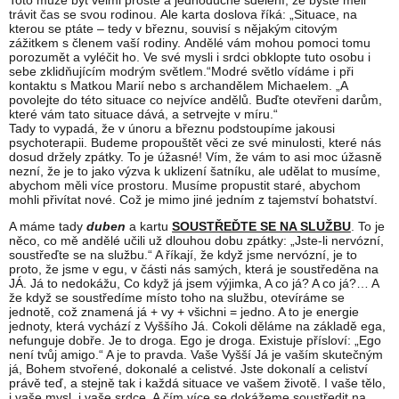
Toto může být velmi prosté a jednoduché sdělení, že byste měli
trávit čas se svou rodinou. Ale karta doslova říká: „Situace, na
kterou se ptáte – tedy v březnu, souvisí s nějakým citovým
zážitkem s členem vaší rodiny. Andělé vám mohou pomoci tomu
porozumět a vyléčit ho. Ve své mysli i srdci obklopte tuto osobu i
sebe zklidňujícím modrým světlem.“Modré světlo vídáme i při
kontaktu s Matkou Marií nebo s archandělem Michaelem. „A
povolejte do této situace co nejvíce andělů. Buďte otevřeni darům,
které vám tato situace dává, a setrvejte v míru.“
Tady to vypadá, že v únoru a březnu podstoupíme jakousi
psychoterapii. Budeme propouštět věci ze své minulosti, které nás
dosud držely zpátky. To je úžasné! Vím, že vám to asi moc úžasně
nezní, že je to jako výzva k uklizení šatníku, ale udělat to musíme,
abychom měli více prostoru. Musíme propustit staré, abychom
mohli přivítat nové. Což je mimo jiné jedním z tajemství bohatství.
A máme tady
duben
a kartu
SOUSTŘEĎTE SE NA SLUŽBU
. To je
něco, co mě andělé učili už dlouhou dobu zpátky: „Jste-li nervózní,
soustřeďte se na službu.“ A říkají, že když jsme nervózní, je to
proto, že jsme v egu, v části nás samých, která je soustředěna na
JÁ. Já to nedokážu, Co když já jsem výjimka, A co já? A co já?… A
že když se soustředíme místo toho na službu, otevíráme se
jednotě, což znamená já + vy + všichni = jedno. A to je energie
jednoty, která vychází z Vyššího Já. Cokoli děláme na základě ega,
nefunguje dobře. Je to droga. Ego je droga. Existuje přísloví: „Ego
není tvůj amigo.“ A je to pravda. Vaše Vyšší Já je vaším skutečným
já, Bohem stvořené, dokonalé a celistvé. Jste dokonalí a celiství
právě teď, a stejně tak i každá situace ve vašem životě. I vaše tělo,
i vaše mysl, i vaše srdce. A čím více se dokážeme soustředit na