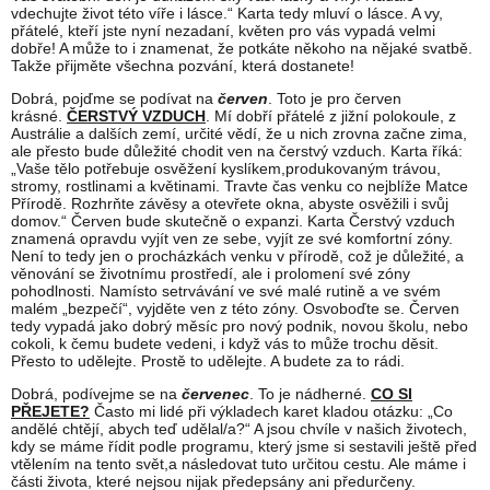
vdechujte život této víře i lásce.“ Karta tedy mluví o lásce. A vy,
přátelé, kteří jste nyní nezadaní, květen pro vás vypadá velmi
dobře! A může to i znamenat, že potkáte někoho na nějaké svatbě.
Takže přijměte všechna pozvání, která dostanete!
Dobrá, pojďme se podívat na
červen
. Toto je pro červen
krásné.
ČERSTVÝ VZDUCH
. Mí dobří přátelé z jižní polokoule, z
Austrálie a dalších zemí, určité vědí, že u nich zrovna začne zima,
ale přesto bude důležité chodit ven na čerstvý vzduch. Karta říká:
„Vaše tělo potřebuje osvěžení kyslíkem,produkovaným trávou,
stromy, rostlinami a květinami. Travte čas venku co nejblíže Matce
Přírodě. Rozhrňte závěsy a otevřete okna, abyste osvěžili i svůj
domov.“ Červen bude skutečně o expanzi. Karta Čerstvý vzduch
znamená opravdu vyjít ven ze sebe, vyjít ze své komfortní zóny.
Není to tedy jen o procházkách venku v přírodě, což je důležité, a
věnování se životnímu prostředí, ale i prolomení své zóny
pohodlnosti. Namísto setrvávání ve své malé rutině a ve svém
malém „bezpečí“, vyjděte ven z této zóny. Osvoboďte se. Červen
tedy vypadá jako dobrý měsíc pro nový podnik, novou školu, nebo
cokoli, k čemu budete vedeni, i když vás to může trochu děsit.
Přesto to udělejte. Prostě to udělejte. A budete za to rádi.
Dobrá, podívejme se na
červenec
. To je nádherné.
CO SI
PŘEJETE?
Často mi lidé při výkladech karet kladou otázku: „Co
andělé chtějí, abych teď udělal/a?“ A jsou chvíle v našich životech,
kdy se máme řídit podle programu, který jsme si sestavili ještě před
vtělením na tento svět,a následovat tuto určitou cestu. Ale máme i
části života, které nejsou nijak předepsány ani předurčeny.