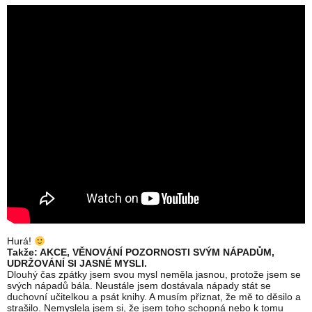
Hurá!
Takže: AKCE, VĚNOVÁNÍ POZORNOSTI SVÝM NÁPADŮM,
UDRŽOVÁNÍ SI JASNÉ MYSLI.
Dlouhý čas zpátky jsem svou mysl neměla jasnou, protože jsem se
svých nápadů bála. Neustále jsem dostávala nápady stát se
duchovní učitelkou a psát knihy. A musím přiznat, že mě to děsilo a
strašilo. Nemyslela jsem si, že jsem toho schopná nebo k tomu