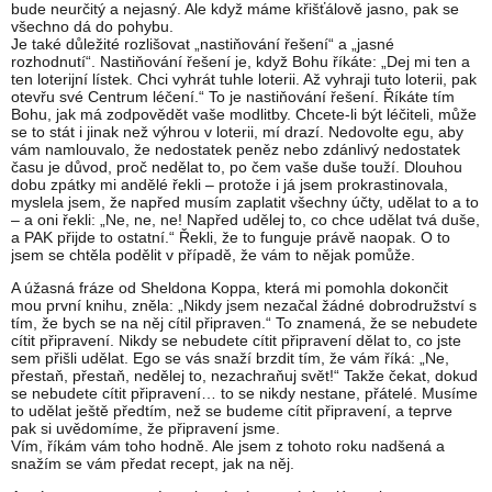
bude neurčitý a nejasný. Ale když máme křišťálově jasno, pak se
všechno dá do pohybu.
Je také důležité rozlišovat „nastiňování řešení“ a „jasné
rozhodnutí“. Nastiňování řešení je, když Bohu říkáte: „Dej mi ten a
ten loterijní lístek. Chci vyhrát tuhle loterii. Až vyhraji tuto loterii, pak
otevřu své Centrum léčení.“ To je nastiňování řešení. Říkáte tím
Bohu, jak má zodpovědět vaše modlitby. Chcete-li být léčiteli, může
se to stát i jinak než výhrou v loterii, mí drazí. Nedovolte egu, aby
vám namlouvalo, že nedostatek peněz nebo zdánlivý nedostatek
času je důvod, proč nedělat to, po čem vaše duše touží. Dlouhou
dobu zpátky mi andělé řekli – protože i já jsem prokrastinovala,
myslela jsem, že napřed musím zaplatit všechny účty, udělat to a to
– a oni řekli: „Ne, ne, ne! Napřed udělej to, co chce udělat tvá duše,
a PAK přijde to ostatní.“ Řekli, že to funguje právě naopak. O to
jsem se chtěla podělit v případě, že vám to nějak pomůže.
A úžasná fráze od Sheldona Koppa, která mi pomohla dokončit
mou první knihu, zněla: „Nikdy jsem nezačal žádné dobrodružství s
tím, že bych se na něj cítil připraven.“ To znamená, že se nebudete
cítit připravení. Nikdy se nebudete cítit připravení dělat to, co jste
sem přišli udělat. Ego se vás snaží brzdit tím, že vám říká: „Ne,
přestaň, přestaň, nedělej to, nezachraňuj svět!“ Takže čekat, dokud
se nebudete cítit připravení… to se nikdy nestane, přátelé. Musíme
to udělat ještě předtím, než se budeme cítit připravení, a teprve
pak si uvědomíme, že připravení jsme.
Vím, říkám vám toho hodně. Ale jsem z tohoto roku nadšená a
snažím se vám předat recept, jak na něj.