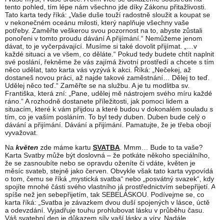
tento pohled, tím lépe nám všechno jde díky Zákonu přitažlivosti.
Tato karta tedy říká: „Vaše duše touží radostně sloužit a koupat se
v nekonečném oceánu milosti, který naplňuje všechny vaše
potřeby. Zaměřte veškerou svou pozornost na to, abyste zůstali
ponořeni v tomto proudu dávání A přijímání.“ Nemůžeme jenom
dávat, to je vyčerpávající. Musíme si také dovolit přijímat. „…v
každé situaci a ve všem, co děláte.“ Pokud tedy budete chtít naplnit
své poslání, řekněme že vás zajímá životní prostředí a chcete s tím
něco udělat, tato karta vás vyzývá k akci. Říká: „Nečekej, až
dostaneš novou práci, až najde takové zaměstnání… Dělej to teď.
Udělej něco teď.“ Zaměřte se na službu. A je tu modlitba sv.
Františka, která zní: „Pane, udělej mě nástrojem svého míru každé
ráno.“ A rozhodně dostanete příležitosti, jak pomoci lidem a
situacím, které k vám přijdou a které budou v dokonalém souladu s
tím, co je vaším posláním. To byl tedy duben. Duben bude celý o
dávání a přijímání. Dávání a přijímání. Pamatujte, že je třeba obojí
vyvažovat.
Na
květen
zde máme kartu
SVATBA
. Mmm… Bude to ta vaše?
Karta Svatby může být doslovná – že potkáte někoho speciálního,
že se zasnoubíte nebo se opravdu oženíte či vdáte, květen je
měsíc svateb, stejně jako červen. Obvykle však tato karta vypovídá
o tom, čemu se říká „mystická svatba“ nebo „posvátný svazek“, kdy
spojíte mnohé části svého vlastního já prostřednictvím sebepřijetí. A
spíše než jen sebepřijetím, tak SEBELÁSKOU. Podívejme se, co
karta říká: „Svatba je závazkem dvou duší spojených v lásce, úctě
a odevzdání. Vyjadřuje touhu prohlubovat lásku v průběhu času.
Váš svatební den je důkazem síly vaší lásky a víry. Nadále