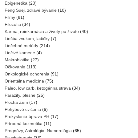
Epigenetika
(20)
Feng Šuej, zdravé bývanie
(10)
Filmy
(81)
Filozofia
(34)
Karma, reinkarnácia a životy po živote
(40)
Liečba zvukom, ladičky
(7)
Liečebné metódy
(214)
Liečivé kamene
(4)
Makrobiotika
(27)
Očkovanie
(113)
Onkologické ochorenia
(91)
Orientálna medicína
(75)
Paleo, low carb, ketogénna strava
(34)
Parazity, plesne
(25)
Plochá Zem
(17)
Pohybové cvičenia
(6)
Prekyslenie-úprava PH
(17)
Prírodná kozmetika
(11)
Prognózy, Astrológia, Numerológia
(65)
Psychoterapia
(33)