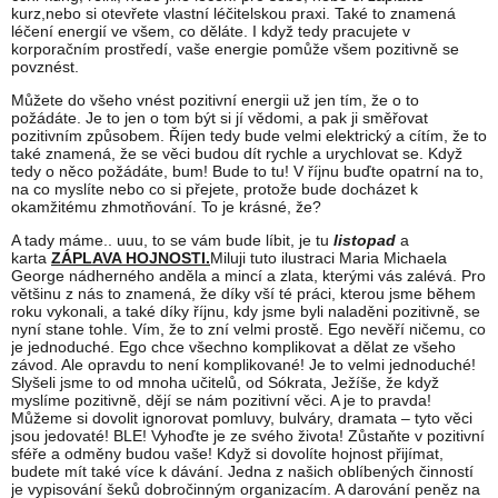
kurz,nebo si otevřete vlastní léčitelskou praxi. Také to znamená
léčení energií ve všem, co děláte. I když tedy pracujete v
korporačním prostředí, vaše energie pomůže všem pozitivně se
povznést.
Můžete do všeho vnést pozitivní energii už jen tím, že o to
požádáte. Je to jen o tom být si jí vědomi, a pak ji směřovat
pozitivním způsobem. Říjen tedy bude velmi elektrický a cítím, že to
také znamená, že se věci budou dít rychle a urychlovat se. Když
tedy o něco požádáte, bum! Bude to tu! V říjnu buďte opatrní na to,
na co myslíte nebo co si přejete, protože bude docházet k
okamžitému zhmotňování. To je krásné, že?
A tady máme.. uuu, to se vám bude líbit, je tu
listopad
a
karta
ZÁPLAVA HOJNOSTI.
Miluji tuto ilustraci Maria Michaela
George nádherného anděla a mincí a zlata, kterými vás zalévá. Pro
většinu z nás to znamená, že díky vší té práci, kterou jsme během
roku vykonali, a také díky říjnu, kdy jsme byli naladěni pozitivně, se
nyní stane tohle. Vím, že to zní velmi prostě. Ego nevěří ničemu, co
je jednoduché. Ego chce všechno komplikovat a dělat ze všeho
závod. Ale opravdu to není komplikované! Je to velmi jednoduché!
Slyšeli jsme to od mnoha učitelů, od Sókrata, Ježíše, že když
myslíme pozitivně, dějí se nám pozitivní věci. A je to pravda!
Můžeme si dovolit ignorovat pomluvy, bulváry, dramata – tyto věci
jsou jedovaté! BLE! Vyhoďte je ze svého života! Zůstaňte v pozitivní
sféře a odměny budou vaše! Když si dovolíte hojnost přijímat,
budete mít také více k dávání. Jedna z našich oblíbených činností
je vypisování šeků dobročinným organizacím. A darování peněz na