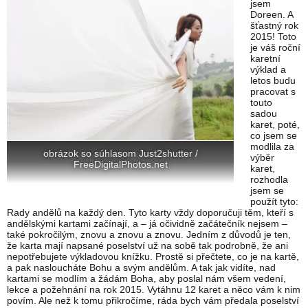
jsem
Doreen. A
šťastný rok
2015! Toto
je váš roční
karetní
výklad a
letos budu
pracovat s
touto
sadou
karet, poté,
co jsem se
modlila za
obrázok so súhlasom Just2shutter /
výběr
FreeDigitalPhotos.net
karet,
rozhodla
jsem se
použít tyto:
Rady andělů na každý den. Tyto karty vždy doporučuji těm, kteří s
andělskými kartami začínají, a – já očividně začátečník nejsem –
také pokročilým, znovu a znovu a znovu. Jedním z důvodů je ten,
že karta mají napsané poselství už na sobě tak podrobně, že ani
nepotřebujete výkladovou knížku. Prostě si přečtete, co je na kartě,
a pak nasloucháte Bohu a svým andělům. A tak jak vidíte, nad
kartami se modlím a žádám Boha, aby poslal nám všem vedení,
lekce a požehnání na rok 2015. Vytáhnu 12 karet a něco vám k nim
povím. Ale než k tomu přikročíme, ráda bych vám předala poselství