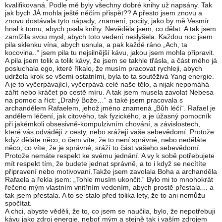
kvalifikovaná. Podle mě byly všechny dobré knihy už napsány. Tak
jak bych JÁ mohla ještě něčím přispět?? A přesto jsem znovu a
znovu dostávala tyto nápady, znamení, pocity, jako by mě Vesmír
hnal k tomu, abych psala knihy. Nevěděla jsem, co dělat. A tak jsem
zamlžila svou mysl, abych toto vedení neslyšela. Každou noc jsem
pila sklenku vína, abych usnula, a pak každé ráno „Ach, ta
kocovina..“ jsem pila tu nejsilnější kávu, jakou jsem mohla připravit.
A pila jsem tolik a tolik kávy, že jsem se takhle třásla, a část mého já
posluchala ego, které říkalo, že musím pracovat rychleji, abych
udržela krok se všemi ostatními, byla to ta soutěživá Yang energie.
A je to vyčerpávající, vyčerpává celé naše tělo, a nijak nepomáhá
zářit nebo kráčet po cestě míru. A tak jsem musela zavolat Nebesa
na pomoc a říct: „Drahý Bože…“ a také jsem pracovala s
archandělem Rafaelem, jehož jméno znamená „Bůh léčí“. Rafael je
andělem léčení, jak citového, tak fyzického, a je úžasný pomocník
při jakémkoli obsesivně-kompulzivním chování, a závislostech,
které vás odvádějí z cesty, nebo srážejí vaše sebevědomí. Protože
když děláte něco, o čem víte, že to není správné, nebo neděláte
něco, co víte, že je správné, sráží to část vašeho sebevědomí.
Protože nemáte respekt ke svému jednání. A vy k sobě potřebujete
mít respekt tím, že budete jednat správně, a to i když se necítíte
připravení nebo motivovaní.Takže jsem zavolala Boha a archanděla
Rafaela a řekla jsem: „Tohle musím ukončit.“ Bylo mi to mnohokrát
řečeno mým vlastním vnitřním vedením, abych prostě přestala… a
tak jsem přestala. A to se stalo před tolika lety, že to ani nemůžu
spočítat.
A chci, abyste věděli, že to, co jsem se naučila, bylo, že nepotřebuji
kávu jako zdroj energie, neboť mým a stejně tak i vaším zdrojem