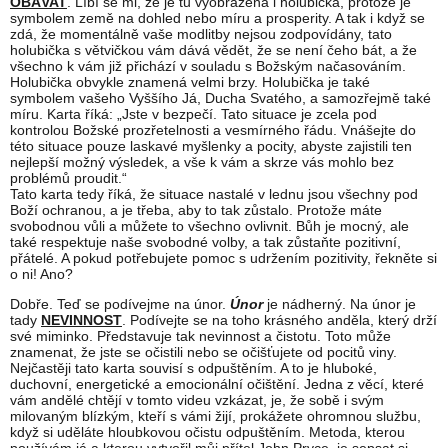
OBÁVAT
. Líbí se mi, že je tu vyobrazena i holubička, protože je
symbolem země na dohled nebo míru a prosperity. A tak i když se
zdá, že momentálně vaše modlitby nejsou zodpovídány, tato
holubička s větvičkou vám dává vědět, že se není čeho bát, a že
všechno k vám již přichází v souladu s Božským načasováním.
Holubička obvykle znamená velmi brzy. Holubička je také
symbolem vašeho Vyššího Já, Ducha Svatého, a samozřejmě také
míru. Karta říká: „Jste v bezpečí. Tato situace je zcela pod
kontrolou Božské prozřetelnosti a vesmírného řádu. Vnášejte do
této situace pouze laskavé myšlenky a pocity, abyste zajistili ten
nejlepší možný výsledek, a vše k vám a skrze vás mohlo bez
problémů proudit.“
Tato karta tedy říká, že situace nastalé v lednu jsou všechny pod
Boží ochranou, a je třeba, aby to tak zůstalo. Protože máte
svobodnou vůli a můžete to všechno ovlivnit. Bůh je mocný, ale
také respektuje naše svobodné volby, a tak zůstaňte pozitivní,
přátelé. A pokud potřebujete pomoc s udržením pozitivity, řekněte si
o ni! Ano?
Dobře. Teď se podívejme na únor.
Únor
je nádherný. Na únor je
tady
NEVINNOST
. Podívejte se na toho krásného anděla, který drží
své miminko. Představuje tak nevinnost a čistotu. Toto může
znamenat, že jste se očistili nebo se očišťujete od pocitů viny.
Nejčastěji tato karta souvisí s odpuštěním. A to je hluboké,
duchovní, energetické a emocionální očištění. Jedna z věcí, které
vám andělé chtějí v tomto videu vzkázat, je, že sobě i svým
milovaným blízkým, kteří s vámi žijí, prokážete ohromnou službu,
když si uděláte hloubkovou očistu odpuštěním. Metoda, kterou