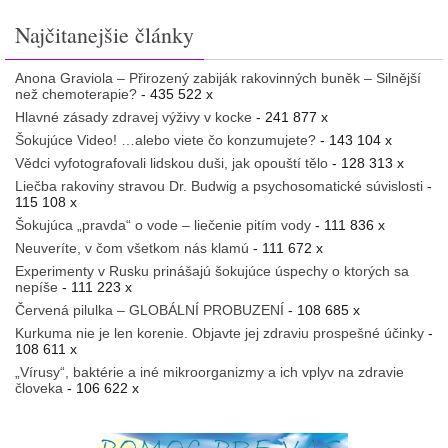
Najčitanejšie články
Anona Graviola – Přirozený zabiják rakovinných buněk – Silnější
než chemoterapie?
- 435 522 x
Hlavné zásady zdravej výživy v kocke
- 241 877 x
Šokujúce Video! …alebo viete čo konzumujete?
- 143 104 x
Vědci vyfotografovali lidskou duši, jak opouští tělo
- 128 313 x
Liečba rakoviny stravou Dr. Budwig a psychosomatické súvislosti
-
115 108 x
Šokujúca „pravda“ o vode – liečenie pitím vody
- 111 836 x
Neuveríte, v čom všetkom nás klamú
- 111 672 x
Experimenty v Rusku prinášajú šokujúce úspechy o ktorých sa
nepíše
- 111 223 x
Červená pilulka – GLOBÁLNÍ PROBUZENÍ
- 108 685 x
Kurkuma nie je len korenie. Objavte jej zdraviu prospešné účinky
-
108 611 x
„Vírusy“, baktérie a iné mikroorganizmy a ich vplyv na zdravie
človeka
- 106 622 x