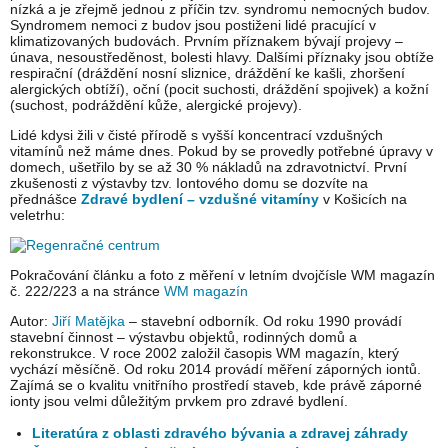
nízká a je zřejmě jednou z příčin tzv. syndromu nemocných budov.
Syndromem nemoci z budov jsou postiženi lidé pracující v
klimatizovaných budovách. Prvním příznakem bývají projevy –
únava, nesoustředěnost, bolesti hlavy. Dalšími příznaky jsou obtíže
respirační (dráždění nosní sliznice, dráždění ke kašli, zhoršení
alergických obtíží), oční (pocit suchosti, dráždění spojivek) a kožní
(suchost, podráždění kůže, alergické projevy).
Lidé kdysi žili v čisté přírodě s vyšší koncentrací vzdušných
vitamínů než máme dnes. Pokud by se provedly potřebné úpravy v
domech, ušetřilo by se až 30 % nákladů na zdravotnictví. První
zkušenosti z výstavby tzv. Iontového domu se dozvíte na
přednášce
Zdravé bydlení – vzdušné vitamíny
v Košicích na
veletrhu:
Pokračování článku a foto z měření v letním dvojčísle WM magazín
č. 222/223 a na stránce
WM magazín
Autor:
Jiří Matějka
– stavební odborník. Od roku 1990 provádí
stavební činnost – výstavbu objektů, rodinných domů a
rekonstrukce. V roce 2002 založil časopis WM magazín, který
vychází měsíčně. Od roku 2014 provádí měření záporných iontů.
Zajímá se o kvalitu vnitřního prostředí staveb, kde právě záporné
ionty jsou velmi důležitým prvkem pro zdravé bydlení.
Literatúra z oblasti zdravého bývania a zdravej záhrady