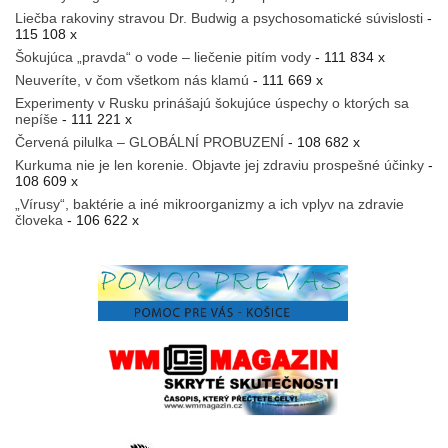
Liečba rakoviny stravou Dr. Budwig a psychosomatické súvislosti
-
115 108 x
Šokujúca „pravda“ o vode – liečenie pitím vody
- 111 834 x
Neuveríte, v čom všetkom nás klamú
- 111 669 x
Experimenty v Rusku prinášajú šokujúce úspechy o ktorých sa
nepíše
- 111 221 x
Červená pilulka – GLOBÁLNÍ PROBUZENÍ
- 108 682 x
Kurkuma nie je len korenie. Objavte jej zdraviu prospešné účinky
-
108 609 x
„Vírusy“, baktérie a iné mikroorganizmy a ich vplyv na zdravie
človeka
- 106 622 x