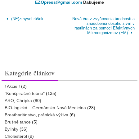
EZOpress@gmail.com
Ďakujeme
(NE)zmysel rúšok
Nová éra v zvyšovania úrodnosti a
znásobenia obsahu živín v
rastlinách za pomoci Efektívnych
Mikroorganizmov (EM)
Kategórie článkov
! Akcie !
(2)
"Konšpiračné teórie"
(135)
ARO, Chrípka
(80)
BIO-logická – Germánska Nová Medicína
(28)
Breathariánstvo, pránická výživa
(6)
Brušné tance
(5)
Bylinky
(36)
Cholesterol
(9)