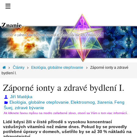
Znanie
Články o zdraví, duchovnom rozvoji a za pravdu nie len v medicíne.
Články
Ekológia, globálne otepľovanie
Záporné ionty a zdravé
bydlení I.
Záporné ionty a zdravé bydlení I.
Jiří Matějka
Ekológia, globálne otepľovanie
Elektrosmog, žiarenia
Feng
,
,
Šuej, zdravé bývanie
Ak kliknete ľavou myšou na modro zafarbené slovo, otvorí sa Vám o tom viac informácií.
Lidé kdysi žili v čisté přírodě s vysokou koncentrací
vzdušných vitamínů než máme dnes. Pokud by se provedly
potřebné úpravy v domech, ušetřilo by se až 30 % nákladů na
zdravotnictví.