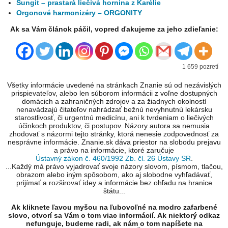
Šungit – prastará liečivá hornina z Karélie
Orgonové harmonizéry – ORGONITY
Ak sa Vám článok páčil, vopred ďakujeme za jeho zdieľanie:
1 659 pozretí
Všetky informácie uvedené na stránkach Znanie sú od nezávislých
prispievateľov, alebo len súborom informácii z voľne dostupných
domácich a zahraničných zdrojov a za žiadnych okolností
nenavádzajú čitateľov nahrádzať bežnú nevyhnutnú lekársku
starostlivosť, či urgentnú medicínu, ani k tvrdeniam o liečivých
účinkoch produktov, či postupov. Názory autora sa nemusia
zhodovať s názormi tejto stránky, ktorá nenesie zodpovednosť za
nesprávne informácie. Znanie.sk dáva priestor na slobodu prejavu
a právo na informácie, ktoré zaručuje
Ústavný zákon č. 460/1992 Zb. čl. 26 Ústavy SR
.
...Každý má právo vyjadrovať svoje názory slovom, písmom, tlačou,
obrazom alebo iným spôsobom, ako aj slobodne vyhľadávať,
prijímať a rozširovať idey a informácie bez ohľadu na hranice
štátu...
Ak kliknete ľavou myšou na ľubovoľné na modro zafarbené
slovo, otvorí sa Vám o tom viac informácií. Ak niektorý odkaz
nefunguje, budeme radi, ak nám o tom napíšete na