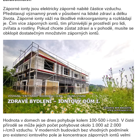
Záporné ionty jsou elektricky záporně nabité částice vzduchu.
Představují významný prvek v působení na lidské zdraví a délku
života. Záporné ionty váží na škodlivé mikroorganismy a rozkládají
je. Čím více záporných iontů, tím příznivější je prostředí pro lidi,
zvířata a rostliny. Pokud chcete zůstat zdraví a v pohodě, musíte se
obklopit dostatečným množstvím záporných iontů.
Hodnota v domech se dnes pohybuje kolem 100-500 i-/cm3. V čisté
přírodě se může jejich počet pohybovat okolo 1.000 až 2.000
i-/cm3 vzduchu. V moderních budovách bez vhodných podmínek
pro existenci iontového pole je koncentrace záporných iontů velmi