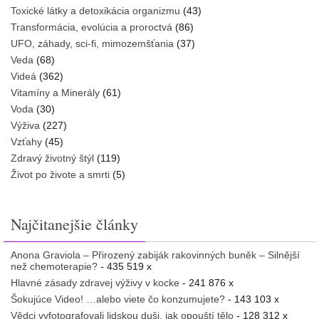
Toxické látky a detoxikácia organizmu
(43)
Transformácia, evolúcia a proroctvá
(86)
UFO, záhady, sci-fi, mimozemšťania
(37)
Veda
(68)
Videá
(362)
Vitamíny a Minerály
(61)
Voda
(30)
Výživa
(227)
Vzťahy
(45)
Zdravý životný štýl
(119)
Život po živote a smrti
(5)
Najčitanejšie články
Anona Graviola – Přirozený zabiják rakovinných buněk – Silnější
než chemoterapie?
- 435 519 x
Hlavné zásady zdravej výživy v kocke
- 241 876 x
Šokujúce Video! …alebo viete čo konzumujete?
- 143 103 x
Vědci vyfotografovali lidskou duši, jak opouští tělo
- 128 312 x