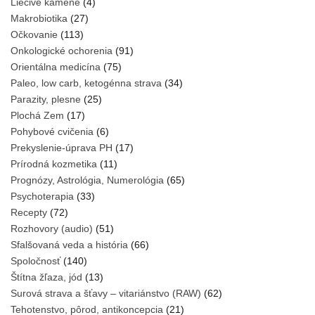
Liečivé kamene
(4)
Makrobiotika
(27)
Očkovanie
(113)
Onkologické ochorenia
(91)
Orientálna medicína
(75)
Paleo, low carb, ketogénna strava
(34)
Parazity, plesne
(25)
Plochá Zem
(17)
Pohybové cvičenia
(6)
Prekyslenie-úprava PH
(17)
Prírodná kozmetika
(11)
Prognózy, Astrológia, Numerológia
(65)
Psychoterapia
(33)
Recepty
(72)
Rozhovory (audio)
(51)
Sfalšovaná veda a história
(66)
Spoločnosť
(140)
Štítna žľaza, jód
(13)
Surová strava a šťavy – vitariánstvo (RAW)
(62)
Tehotenstvo, pôrod, antikoncepcia
(21)