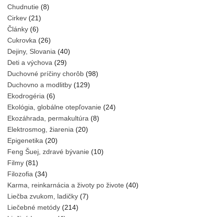
Chudnutie
(8)
Cirkev
(21)
Články
(6)
Cukrovka
(26)
Dejiny, Slovania
(40)
Deti a výchova
(29)
Duchovné príčiny chorôb
(98)
Duchovno a modlitby
(129)
Ekodrogéria
(6)
Ekológia, globálne otepľovanie
(24)
Ekozáhrada, permakultúra
(8)
Elektrosmog, žiarenia
(20)
Epigenetika
(20)
Feng Šuej, zdravé bývanie
(10)
Filmy
(81)
Filozofia
(34)
Karma, reinkarnácia a životy po živote
(40)
Liečba zvukom, ladičky
(7)
Liečebné metódy
(214)