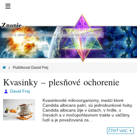
Znanie
Články o zdraví, duchovnom rozvoji a za pravdu nie len v medicíne.
Publikoval David Frej
Kvasinky – plesňové ochorenie
David Frej
Kvasinkovité mikroorganizmy, medzi ktoré
Candida albicans patrí, sú jednobunkové huby.
Candida albicans žije v ústach, v hrdle, v
črevách a v močopohlavnom trakte u väčšiny
ľudí a je považovaná za…
ČÍTAŤ VIAC