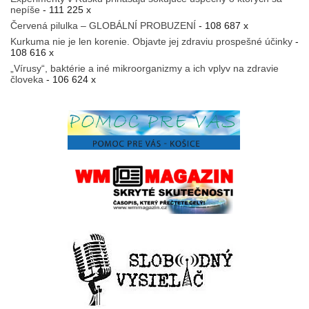
nepíše
- 111 225 x
Červená pilulka – GLOBÁLNÍ PROBUZENÍ
- 108 687 x
Kurkuma nie je len korenie. Objavte jej zdraviu prospešné účinky
-
108 616 x
„Vírusy“, baktérie a iné mikroorganizmy a ich vplyv na zdravie
človeka
- 106 624 x