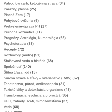
Paleo, low carb, ketogénna strava
(34)
Parazity, plesne
(25)
Plochá Zem
(17)
Pohybové cvičenia
(6)
Prekyslenie-úprava PH
(17)
Prírodná kozmetika
(11)
Prognózy, Astrológia, Numerológia
(65)
Psychoterapia
(33)
Recepty
(72)
Rozhovory (audio)
(51)
Sfalšovaná veda a história
(68)
Spoločnosť
(140)
Štítna žľaza, jód
(13)
Surová strava a šťavy – vitariánstvo (RAW)
(62)
Tehotenstvo, pôrod, antikoncepcia
(21)
Toxické látky a detoxikácia organizmu
(43)
Transformácia, evolúcia a proroctvá
(85)
UFO, záhady, sci-fi, mimozemšťania
(37)
Veda
(68)