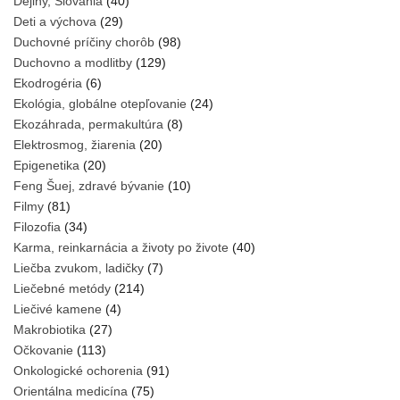
Dejiny, Slovania
(40)
Deti a výchova
(29)
Duchovné príčiny chorôb
(98)
Duchovno a modlitby
(129)
Ekodrogéria
(6)
Ekológia, globálne otepľovanie
(24)
Ekozáhrada, permakultúra
(8)
Elektrosmog, žiarenia
(20)
Epigenetika
(20)
Feng Šuej, zdravé bývanie
(10)
Filmy
(81)
Filozofia
(34)
Karma, reinkarnácia a životy po živote
(40)
Liečba zvukom, ladičky
(7)
Liečebné metódy
(214)
Liečivé kamene
(4)
Makrobiotika
(27)
Očkovanie
(113)
Onkologické ochorenia
(91)
Orientálna medicína
(75)