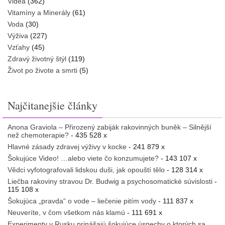
Videá
(362)
Vitamíny a Minerály
(61)
Voda
(30)
Výživa
(227)
Vzťahy
(45)
Zdravý životný štýl
(119)
Život po živote a smrti
(5)
Najčitanejšie články
Anona Graviola – Přirozený zabiják rakovinných buněk – Silnější
než chemoterapie?
- 435 528 x
Hlavné zásady zdravej výživy v kocke
- 241 879 x
Šokujúce Video! …alebo viete čo konzumujete?
- 143 107 x
Vědci vyfotografovali lidskou duši, jak opouští tělo
- 128 314 x
Liečba rakoviny stravou Dr. Budwig a psychosomatické súvislosti
-
115 108 x
Šokujúca „pravda“ o vode – liečenie pitím vody
- 111 837 x
Neuveríte, v čom všetkom nás klamú
- 111 691 x
Experimenty v Rusku prinášajú šokujúce úspechy o ktorých sa