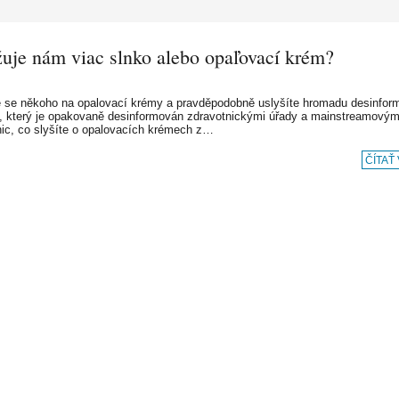
žuje nám viac slnko alebo opaľovací krém?
e se někoho na opalovací krémy a pravděpodobně uslyšíte hromadu desinfor
, který je opakovaně desinformován zdravotnickými úřady a mainstreamovými
ic, co slyšíte o opalovacích krémech z…
ČÍTAŤ