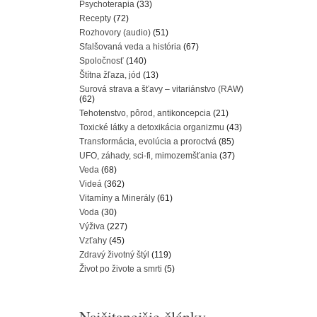
Psychoterapia
(33)
Recepty
(72)
Rozhovory (audio)
(51)
Sfalšovaná veda a história
(67)
Spoločnosť
(140)
Štítna žľaza, jód
(13)
Surová strava a šťavy – vitariánstvo (RAW)
(62)
Tehotenstvo, pôrod, antikoncepcia
(21)
Toxické látky a detoxikácia organizmu
(43)
Transformácia, evolúcia a proroctvá
(85)
UFO, záhady, sci-fi, mimozemšťania
(37)
Veda
(68)
Videá
(362)
Vitamíny a Minerály
(61)
Voda
(30)
Výživa
(227)
Vzťahy
(45)
Zdravý životný štýl
(119)
Život po živote a smrti
(5)
Najčitanejšie články