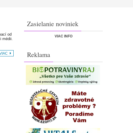
Zasielanie noviniek
mací od
VIAC INFO
 médii.
Reklama
 VIAC