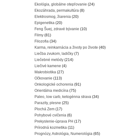
Ekológia, globálne otepľovanie
(24)
Ekozáhrada, permakultúra
(8)
Elektrosmog, žiarenia
(20)
Epigenetika
(20)
Feng Šuej, zdravé bývanie
(10)
Filmy
(81)
Filozofia
(34)
Karma, reinkarnácia a životy po živote
(40)
Liečba zvukom, ladičky
(7)
Liečebné metódy
(214)
Liečivé kamene
(4)
Makrobiotika
(27)
Očkovanie
(113)
Onkologické ochorenia
(91)
Orientálna medicína
(75)
Paleo, low carb, ketogénna strava
(34)
Parazity, plesne
(25)
Plochá Zem
(17)
Pohybové cvičenia
(6)
Prekyslenie-úprava PH
(17)
Prírodná kozmetika
(11)
Prognózy, Astrológia, Numerológia
(65)