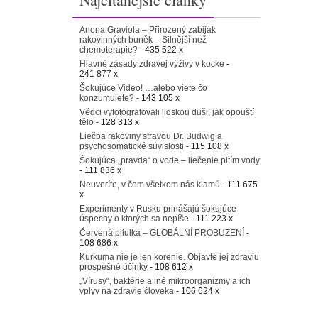
Anona Graviola – Přirozený zabiják
rakovinných buněk – Silnější než
chemoterapie?
- 435 522 x
Hlavné zásady zdravej výživy v kocke
-
241 877 x
Šokujúce Video! …alebo viete čo
konzumujete?
- 143 105 x
Vědci vyfotografovali lidskou duši, jak opouští
tělo
- 128 313 x
Liečba rakoviny stravou Dr. Budwig a
psychosomatické súvislosti
- 115 108 x
Šokujúca „pravda“ o vode – liečenie pitím vody
- 111 836 x
Neuveríte, v čom všetkom nás klamú
- 111 675
x
Experimenty v Rusku prinášajú šokujúce
úspechy o ktorých sa nepíše
- 111 223 x
Červená pilulka – GLOBÁLNÍ PROBUZENÍ
-
108 686 x
Kurkuma nie je len korenie. Objavte jej zdraviu
prospešné účinky
- 108 612 x
„Vírusy“, baktérie a iné mikroorganizmy a ich
vplyv na zdravie človeka
- 106 624 x