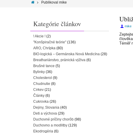
Publikoval mike
Ubli
Kategórie článkov
mike
Zeptejt
! Akcie !
(2)
člověka
"Konšpiračné teórie"
(136)
Téměř n
ARO, Chrípka
(80)
BIO-logická – Germánska Nová Medicína
(28)
Breathariánstvo, pránická výživa
(6)
Brušné tance
(5)
Bylinky
(36)
Cholesterol
(9)
Chudnutie
(8)
Cirkev
(21)
Články
(6)
Cukrovka
(26)
Dejiny, Slovania
(40)
Deti a výchova
(29)
Duchovné príčiny chorôb
(98)
Duchovno a modlitby
(129)
Ekodrogéria
(6)