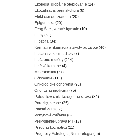
Ekológia, globálne otepľovanie
(24)
Ekozáhrada, permakultúra
(8)
Elektrosmog, žiarenia
(20)
Epigenetika
(20)
Feng Šuej, zdravé bývanie
(10)
Filmy
(81)
Filozofia
(34)
Karma, reinkarnácia a životy po živote
(40)
Liečba zvukom, ladičky
(7)
Liečebné metódy
(214)
Liečivé kamene
(4)
Makrobiotika
(27)
Očkovanie
(113)
Onkologické ochorenia
(91)
Orientálna medicína
(75)
Paleo, low carb, ketogénna strava
(34)
Parazity, plesne
(25)
Plochá Zem
(17)
Pohybové cvičenia
(6)
Prekyslenie-úprava PH
(17)
Prírodná kozmetika
(11)
Prognózy, Astrológia, Numerológia
(65)