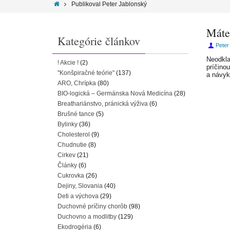
Publikoval Peter Jablonský
Máte 
Kategórie článkov
Peter
Neodkla
! Akcie !
(2)
príčino
"Konšpiračné teórie"
(137)
a návyk
ARO, Chrípka
(80)
BIO-logická – Germánska Nová Medicína
(28)
Breathariánstvo, pránická výživa
(6)
Brušné tance
(5)
Bylinky
(36)
Cholesterol
(9)
Chudnutie
(8)
Cirkev
(21)
Články
(6)
Cukrovka
(26)
Dejiny, Slovania
(40)
Deti a výchova
(29)
Duchovné príčiny chorôb
(98)
Duchovno a modlitby
(129)
Ekodrogéria
(6)