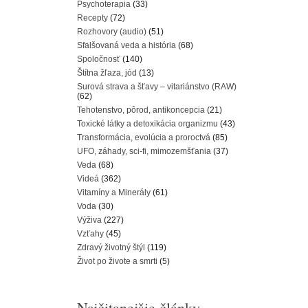
Psychoterapia
(33)
Recepty
(72)
Rozhovory (audio)
(51)
Sfalšovaná veda a história
(68)
Spoločnosť
(140)
Štítna žľaza, jód
(13)
Surová strava a šťavy – vitariánstvo (RAW)
(62)
Tehotenstvo, pôrod, antikoncepcia
(21)
Toxické látky a detoxikácia organizmu
(43)
Transformácia, evolúcia a proroctvá
(85)
UFO, záhady, sci-fi, mimozemšťania
(37)
Veda
(68)
Videá
(362)
Vitamíny a Minerály
(61)
Voda
(30)
Výživa
(227)
Vzťahy
(45)
Zdravý životný štýl
(119)
Život po živote a smrti
(5)
Najčitanejšie články