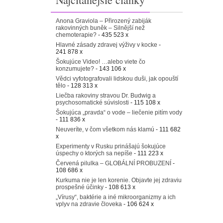
Anona Graviola – Přirozený zabiják
rakovinných buněk – Silnější než
chemoterapie?
- 435 523 x
Hlavné zásady zdravej výživy v kocke
-
241 878 x
Šokujúce Video! …alebo viete čo
konzumujete?
- 143 106 x
Vědci vyfotografovali lidskou duši, jak opouští
tělo
- 128 313 x
Liečba rakoviny stravou Dr. Budwig a
psychosomatické súvislosti
- 115 108 x
Šokujúca „pravda“ o vode – liečenie pitím vody
- 111 836 x
Neuveríte, v čom všetkom nás klamú
- 111 682
x
Experimenty v Rusku prinášajú šokujúce
úspechy o ktorých sa nepíše
- 111 223 x
Červená pilulka – GLOBÁLNÍ PROBUZENÍ
-
108 686 x
Kurkuma nie je len korenie. Objavte jej zdraviu
prospešné účinky
- 108 613 x
„Vírusy“, baktérie a iné mikroorganizmy a ich
vplyv na zdravie človeka
- 106 624 x