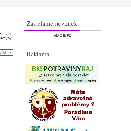
Zasielanie noviniek
ek. Ich
VIAC INFO
reotypy
Reklama
 VIAC