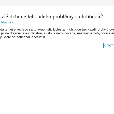
zlé držanie tela, alebo problémy s chrbticou?
 Jablonský
dajte riešenie, lebo sa to vypomstí. Bolesťami chrbtice trpí každý druhý člov
u je zlé držanie tela v detstve, svalová nerovnováha, nesprávne pohybové ste
y, ktoré sa zanedbali a vyústili…
ČÍTAŤ