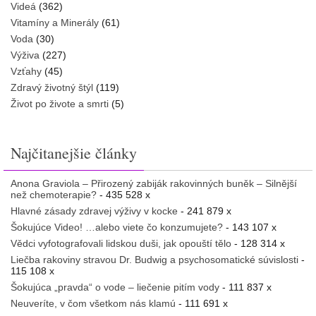
Videá
(362)
Vitamíny a Minerály
(61)
Voda
(30)
Výživa
(227)
Vzťahy
(45)
Zdravý životný štýl
(119)
Život po živote a smrti
(5)
Najčitanejšie články
Anona Graviola – Přirozený zabiják rakovinných buněk – Silnější
než chemoterapie?
- 435 528 x
Hlavné zásady zdravej výživy v kocke
- 241 879 x
Šokujúce Video! …alebo viete čo konzumujete?
- 143 107 x
Vědci vyfotografovali lidskou duši, jak opouští tělo
- 128 314 x
Liečba rakoviny stravou Dr. Budwig a psychosomatické súvislosti
-
115 108 x
Šokujúca „pravda“ o vode – liečenie pitím vody
- 111 837 x
Neuveríte, v čom všetkom nás klamú
- 111 691 x