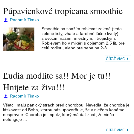
Púpavienkové tropicana smoothie
Radomír Timko
Smoothie sa snažím robievať zelené (teda
zelené listy, vňate a farebné lúčne kvety)
s ovocím naším, miestnym, i tropickým.
Robievam ho v mixéri s objemom 2,5 lit, pre
celú rodinu, alebo pre seba na 2-3…
ČÍTAŤ VIAC
Ľudia modlite sa!! Mor je tu!!
Hnijete za živa!!!
Radomír Timko
Všetci majú panický strach pred chorobou. Nevedia, že choroba je
láskavosť od Boha, ktorou nás upozorňuje, že v niečom konáme
nesprávne. Choroba je impulz, ktorý má dať znať, že niečo
nefunguje …
ČÍTAŤ VIAC