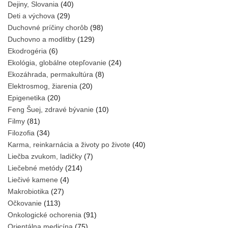
Dejiny, Slovania
(40)
Deti a výchova
(29)
Duchovné príčiny chorôb
(98)
Duchovno a modlitby
(129)
Ekodrogéria
(6)
Ekológia, globálne otepľovanie
(24)
Ekozáhrada, permakultúra
(8)
Elektrosmog, žiarenia
(20)
Epigenetika
(20)
Feng Šuej, zdravé bývanie
(10)
Filmy
(81)
Filozofia
(34)
Karma, reinkarnácia a životy po živote
(40)
Liečba zvukom, ladičky
(7)
Liečebné metódy
(214)
Liečivé kamene
(4)
Makrobiotika
(27)
Očkovanie
(113)
Onkologické ochorenia
(91)
Orientálna medicína
(75)