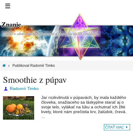
Znanie
Články o zdraví, duchovnom rozvoji a za pravdu nie len v medicíne.
Publikoval Radomír Timko
Smoothie z púpav
Radomír Timko
Jar rozkvitnutá v púpavách, by mala každého
človeka, snažiaceho sa láskyplne starať aj o
svoje telo, vylákať na lúku a ochutnať ich žlté
kvety, ktoré nám prečistia krv, žalúdok, črevá.
…
ČÍTAŤ VIAC