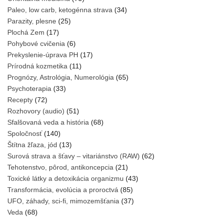
Paleo, low carb, ketogénna strava
(34)
Parazity, plesne
(25)
Plochá Zem
(17)
Pohybové cvičenia
(6)
Prekyslenie-úprava PH
(17)
Prírodná kozmetika
(11)
Prognózy, Astrológia, Numerológia
(65)
Psychoterapia
(33)
Recepty
(72)
Rozhovory (audio)
(51)
Sfalšovaná veda a história
(68)
Spoločnosť
(140)
Štítna žľaza, jód
(13)
Surová strava a šťavy – vitariánstvo (RAW)
(62)
Tehotenstvo, pôrod, antikoncepcia
(21)
Toxické látky a detoxikácia organizmu
(43)
Transformácia, evolúcia a proroctvá
(85)
UFO, záhady, sci-fi, mimozemšťania
(37)
Veda
(68)