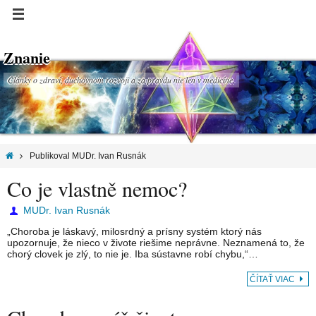
Znanie
Články o zdraví, duchovnom rozvoji a za pravdu nie len v medicíne.
Publikoval MUDr. Ivan Rusnák
Co je vlastně nemoc?
MUDr. Ivan Rusnák
„Choroba je láskavý, milosrdný a prísny systém ktorý nás
upozornuje, že nieco v živote riešime neprávne. Neznamená to, že
chorý clovek je zlý, to nie je. Iba sústavne robí chybu,“…
ČÍTAŤ VIAC