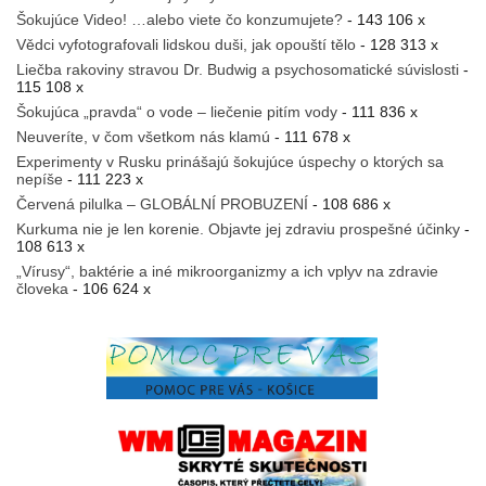
Šokujúce Video! …alebo viete čo konzumujete?
- 143 106 x
Vědci vyfotografovali lidskou duši, jak opouští tělo
- 128 313 x
Liečba rakoviny stravou Dr. Budwig a psychosomatické súvislosti
-
115 108 x
Šokujúca „pravda“ o vode – liečenie pitím vody
- 111 836 x
Neuveríte, v čom všetkom nás klamú
- 111 678 x
Experimenty v Rusku prinášajú šokujúce úspechy o ktorých sa
nepíše
- 111 223 x
Červená pilulka – GLOBÁLNÍ PROBUZENÍ
- 108 686 x
Kurkuma nie je len korenie. Objavte jej zdraviu prospešné účinky
-
108 613 x
„Vírusy“, baktérie a iné mikroorganizmy a ich vplyv na zdravie
človeka
- 106 624 x