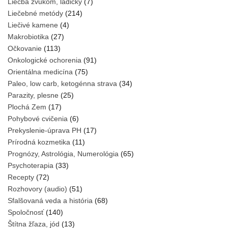
Liečba zvukom, ladičky
(7)
Liečebné metódy
(214)
Liečivé kamene
(4)
Makrobiotika
(27)
Očkovanie
(113)
Onkologické ochorenia
(91)
Orientálna medicína
(75)
Paleo, low carb, ketogénna strava
(34)
Parazity, plesne
(25)
Plochá Zem
(17)
Pohybové cvičenia
(6)
Prekyslenie-úprava PH
(17)
Prírodná kozmetika
(11)
Prognózy, Astrológia, Numerológia
(65)
Psychoterapia
(33)
Recepty
(72)
Rozhovory (audio)
(51)
Sfalšovaná veda a história
(68)
Spoločnosť
(140)
Štítna žľaza, jód
(13)