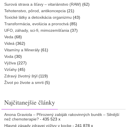
Surová strava a šťavy – vitariánstvo (RAW)
(62)
Tehotenstvo, pôrod, antikoncepcia
(21)
Toxické látky a detoxikácia organizmu
(43)
Transformácia, evolúcia a proroctvá
(85)
UFO, záhady, sci-fi, mimozemšťania
(37)
Veda
(68)
Videá
(362)
Vitamíny a Minerály
(61)
Voda
(30)
Výživa
(227)
Vzťahy
(45)
Zdravý životný štýl
(119)
Život po živote a smrti
(5)
Najčitanejšie články
Anona Graviola – Přirozený zabiják rakovinných buněk – Silnější
než chemoterapie?
- 435 523 x
Hlavné zásady zdravej výživy v kocke
- 241 878 x