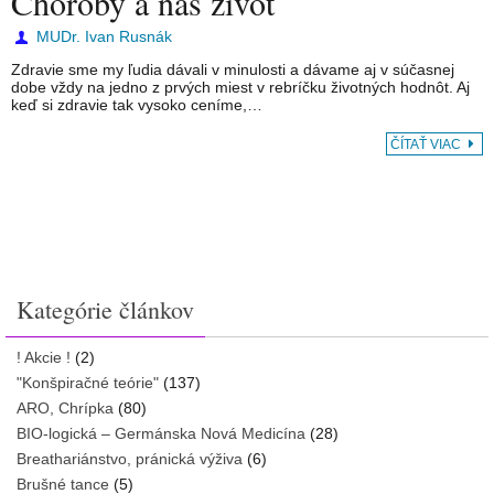
Choroby a náš život
MUDr. Ivan Rusnák
Zdravie sme my ľudia dávali v minulosti a dávame aj v súčasnej
dobe vždy na jedno z prvých miest v rebríčku životných hodnôt. Aj
keď si zdravie tak vysoko ceníme,…
ČÍTAŤ VIAC
Kategórie článkov
! Akcie !
(2)
"Konšpiračné teórie"
(137)
ARO, Chrípka
(80)
BIO-logická – Germánska Nová Medicína
(28)
Breathariánstvo, pránická výživa
(6)
Brušné tance
(5)