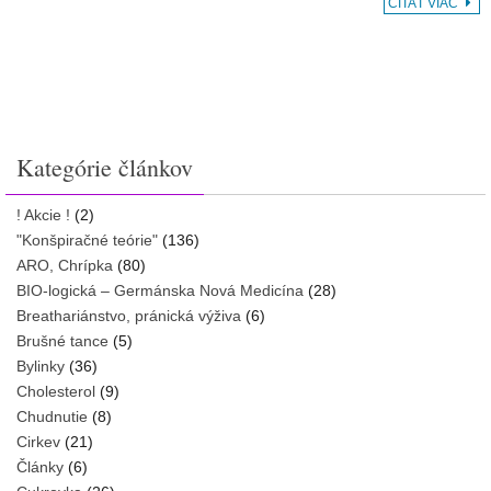
ČÍTAŤ VIAC
Kategórie článkov
! Akcie !
(2)
"Konšpiračné teórie"
(136)
ARO, Chrípka
(80)
BIO-logická – Germánska Nová Medicína
(28)
Breathariánstvo, pránická výživa
(6)
Brušné tance
(5)
Bylinky
(36)
Cholesterol
(9)
Chudnutie
(8)
Cirkev
(21)
Články
(6)