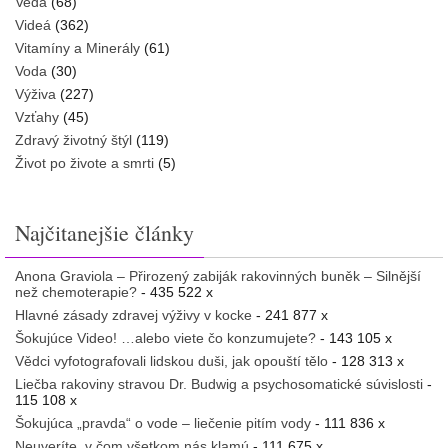
Veda
(68)
Videá
(362)
Vitamíny a Minerály
(61)
Voda
(30)
Výživa
(227)
Vzťahy
(45)
Zdravý životný štýl
(119)
Život po živote a smrti
(5)
Najčitanejšie články
Anona Graviola – Přirozený zabiják rakovinných buněk – Silnější
než chemoterapie?
- 435 522 x
Hlavné zásady zdravej výživy v kocke
- 241 877 x
Šokujúce Video! …alebo viete čo konzumujete?
- 143 105 x
Vědci vyfotografovali lidskou duši, jak opouští tělo
- 128 313 x
Liečba rakoviny stravou Dr. Budwig a psychosomatické súvislosti
-
115 108 x
Šokujúca „pravda“ o vode – liečenie pitím vody
- 111 836 x
Neuveríte, v čom všetkom nás klamú
- 111 675 x