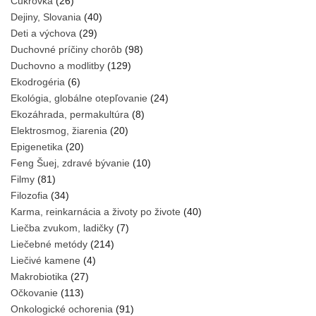
Cukrovka
(26)
Dejiny, Slovania
(40)
Deti a výchova
(29)
Duchovné príčiny chorôb
(98)
Duchovno a modlitby
(129)
Ekodrogéria
(6)
Ekológia, globálne otepľovanie
(24)
Ekozáhrada, permakultúra
(8)
Elektrosmog, žiarenia
(20)
Epigenetika
(20)
Feng Šuej, zdravé bývanie
(10)
Filmy
(81)
Filozofia
(34)
Karma, reinkarnácia a životy po živote
(40)
Liečba zvukom, ladičky
(7)
Liečebné metódy
(214)
Liečivé kamene
(4)
Makrobiotika
(27)
Očkovanie
(113)
Onkologické ochorenia
(91)