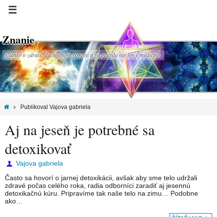
Znanie
Články o zdraví, duchovnom rozvoji a za pravdu nie len v medicíne.
Publikoval Vajova gabriela
Aj na jeseň je potrebné sa
detoxikovať
Vajova gabriela
Často sa hovorí o jarnej detoxikácii, avšak aby sme telo udržali
zdravé počas celého roka, radia odborníci zaradiť aj jesennú
detoxikačnú kúru. Pripravíme tak naše telo na zimu… Podobne
ako…