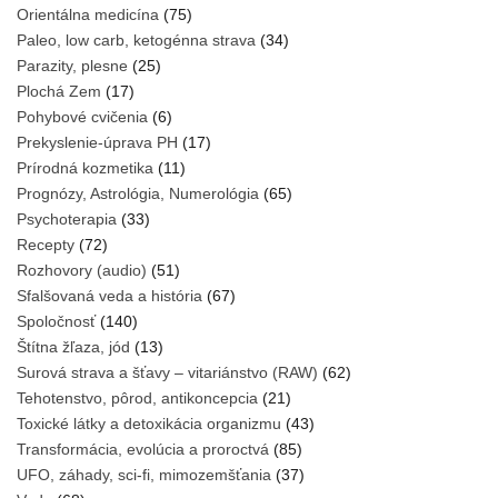
Orientálna medicína
(75)
Paleo, low carb, ketogénna strava
(34)
Parazity, plesne
(25)
Plochá Zem
(17)
Pohybové cvičenia
(6)
Prekyslenie-úprava PH
(17)
Prírodná kozmetika
(11)
Prognózy, Astrológia, Numerológia
(65)
Psychoterapia
(33)
Recepty
(72)
Rozhovory (audio)
(51)
Sfalšovaná veda a história
(67)
Spoločnosť
(140)
Štítna žľaza, jód
(13)
Surová strava a šťavy – vitariánstvo (RAW)
(62)
Tehotenstvo, pôrod, antikoncepcia
(21)
Toxické látky a detoxikácia organizmu
(43)
Transformácia, evolúcia a proroctvá
(85)
UFO, záhady, sci-fi, mimozemšťania
(37)