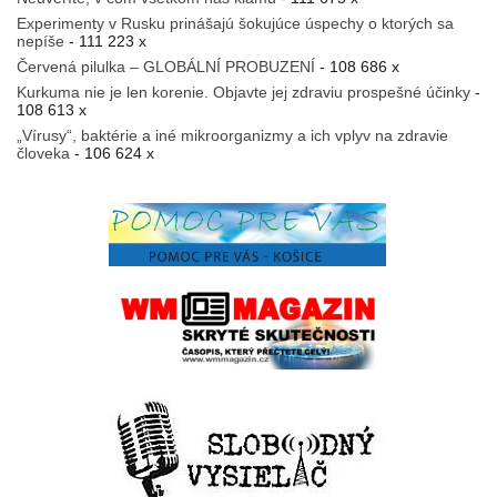
Experimenty v Rusku prinášajú šokujúce úspechy o ktorých sa
nepíše
- 111 223 x
Červená pilulka – GLOBÁLNÍ PROBUZENÍ
- 108 686 x
Kurkuma nie je len korenie. Objavte jej zdraviu prospešné účinky
-
108 613 x
„Vírusy“, baktérie a iné mikroorganizmy a ich vplyv na zdravie
človeka
- 106 624 x