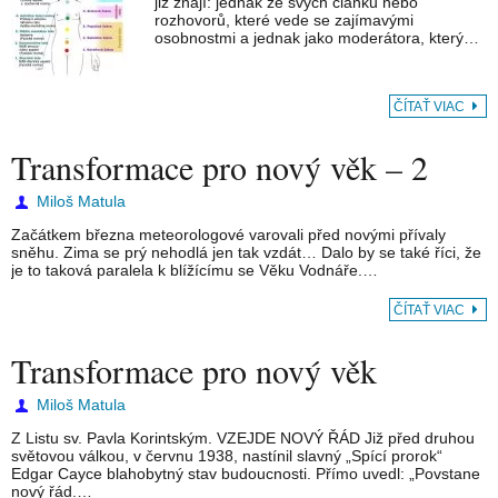
již znají: jednak ze svých článků nebo
rozhovorů, které vede se zajímavými
osobnostmi a jednak jako moderátora, který…
ČÍTAŤ VIAC
Transformace pro nový věk – 2
Miloš Matula
Začátkem března meteorologové varovali před novými přívaly
sněhu. Zima se prý nehodlá jen tak vzdát… Dalo by se také říci, že
je to taková paralela k blížícímu se Věku Vodnáře.…
ČÍTAŤ VIAC
Transformace pro nový věk
Miloš Matula
Z Listu sv. Pavla Korintským. VZEJDE NOVÝ ŘÁD Již před druhou
světovou válkou, v červnu 1938, nastínil slavný „Spící prorok“
Edgar Cayce blahobytný stav budoucnosti. Přímo uvedl: „Povstane
nový řád.…