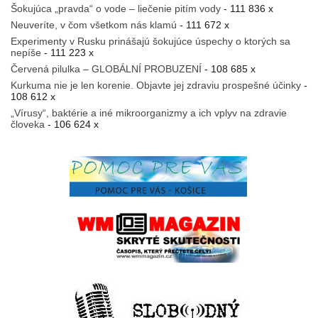
Šokujúca „pravda“ o vode – liečenie pitím vody
- 111 836 x
Neuveríte, v čom všetkom nás klamú
- 111 672 x
Experimenty v Rusku prinášajú šokujúce úspechy o ktorých sa
nepíše
- 111 223 x
Červená pilulka – GLOBÁLNÍ PROBUZENÍ
- 108 685 x
Kurkuma nie je len korenie. Objavte jej zdraviu prospešné účinky
-
108 612 x
„Vírusy“, baktérie a iné mikroorganizmy a ich vplyv na zdravie
človeka
- 106 624 x