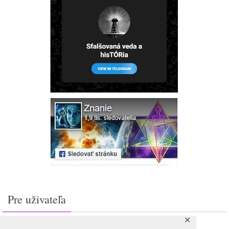
Pre uživateľa
✕
Prihlásiť sa