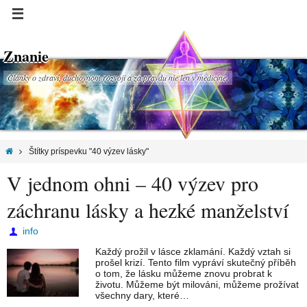
Znanie
Články o zdraví, duchovnom rozvoji a za pravdu nie len v medicíne.
Štítky príspevku "40 výzev lásky"
V jednom ohni – 40 výzev pro
záchranu lásky a hezké manželství
info
Každý prožil v lásce zklamání. Každý vztah si
prošel krizí. Tento film vypráví skutečný příběh
o tom, že lásku můžeme znovu probrat k
životu. Můžeme být milováni, můžeme prožívat
všechny dary, které…