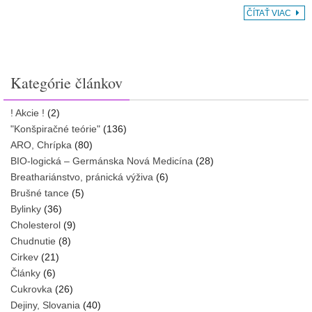
ČÍTAŤ VIAC
Kategórie článkov
! Akcie !
(2)
"Konšpiračné teórie"
(136)
ARO, Chrípka
(80)
BIO-logická – Germánska Nová Medicína
(28)
Breathariánstvo, pránická výživa
(6)
Brušné tance
(5)
Bylinky
(36)
Cholesterol
(9)
Chudnutie
(8)
Cirkev
(21)
Články
(6)
Cukrovka
(26)
Dejiny, Slovania
(40)