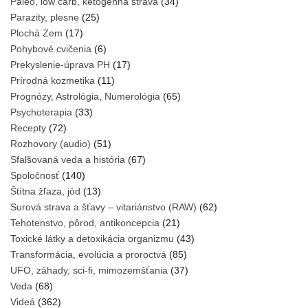
Paleo, low carb, ketogénna strava
(34)
Parazity, plesne
(25)
Plochá Zem
(17)
Pohybové cvičenia
(6)
Prekyslenie-úprava PH
(17)
Prírodná kozmetika
(11)
Prognózy, Astrológia, Numerológia
(65)
Psychoterapia
(33)
Recepty
(72)
Rozhovory (audio)
(51)
Sfalšovaná veda a história
(67)
Spoločnosť
(140)
Štítna žľaza, jód
(13)
Surová strava a šťavy – vitariánstvo (RAW)
(62)
Tehotenstvo, pôrod, antikoncepcia
(21)
Toxické látky a detoxikácia organizmu
(43)
Transformácia, evolúcia a proroctvá
(85)
UFO, záhady, sci-fi, mimozemšťania
(37)
Veda
(68)
Videá
(362)