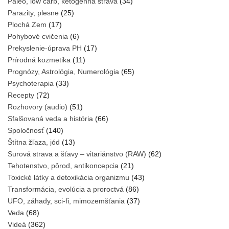
Paleo, low carb, ketogénna strava
(34)
Parazity, plesne
(25)
Plochá Zem
(17)
Pohybové cvičenia
(6)
Prekyslenie-úprava PH
(17)
Prírodná kozmetika
(11)
Prognózy, Astrológia, Numerológia
(65)
Psychoterapia
(33)
Recepty
(72)
Rozhovory (audio)
(51)
Sfalšovaná veda a história
(66)
Spoločnosť
(140)
Štítna žľaza, jód
(13)
Surová strava a šťavy – vitariánstvo (RAW)
(62)
Tehotenstvo, pôrod, antikoncepcia
(21)
Toxické látky a detoxikácia organizmu
(43)
Transformácia, evolúcia a proroctvá
(86)
UFO, záhady, sci-fi, mimozemšťania
(37)
Veda
(68)
Videá
(362)