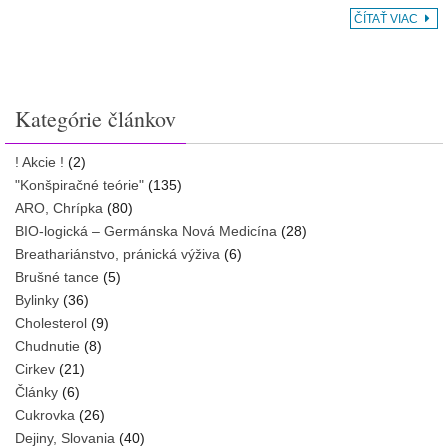
ČÍTAŤ VIAC
Kategórie článkov
! Akcie !
(2)
"Konšpiračné teórie"
(135)
ARO, Chrípka
(80)
BIO-logická – Germánska Nová Medicína
(28)
Breathariánstvo, pránická výživa
(6)
Brušné tance
(5)
Bylinky
(36)
Cholesterol
(9)
Chudnutie
(8)
Cirkev
(21)
Články
(6)
Cukrovka
(26)
Dejiny, Slovania
(40)