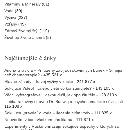
Vitamíny a Minerály
(61)
Voda
(30)
Výživa
(227)
Vzťahy
(45)
Zdravý životný štýl
(119)
Život po živote a smrti
(5)
Najčitanejšie články
Anona Graviola – Přirozený zabiják rakovinných buněk – Silnější
než chemoterapie?
- 435 521 x
Hlavné zásady zdravej výživy v kocke
- 241 877 x
Šokujúce Video! …alebo viete čo konzumujete?
- 143 103 x
Vědci vyfotografovali lidskou duši, jak opouští tělo
- 128 313 x
Liečba rakoviny stravou Dr. Budwig a psychosomatické súvislosti
-
115 108 x
Šokujúca „pravda“ o vode – liečenie pitím vody
- 111 835 x
Neuveríte, v čom všetkom nás klamú
- 111 671 x
Experimenty v Rusku prinášajú šokujúce úspechy o ktorých sa