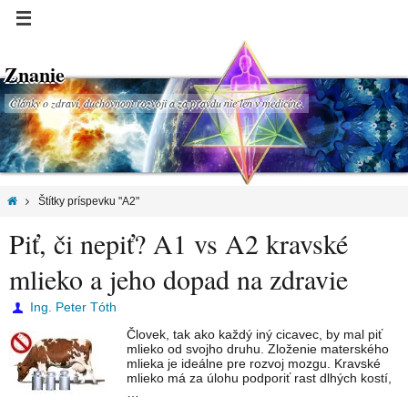
Znanie
Články o zdraví, duchovnom rozvoji a za pravdu nie len v medicíne.
Štítky príspevku "A2"
Piť, či nepiť? A1 vs A2 kravské
mlieko a jeho dopad na zdravie
Ing. Peter Tóth
Človek, tak ako každý iný cicavec, by mal piť
mlieko od svojho druhu. Zloženie materského
mlieka je ideálne pre rozvoj mozgu. Kravské
mlieko má za úlohu podporiť rast dlhých kostí,
…