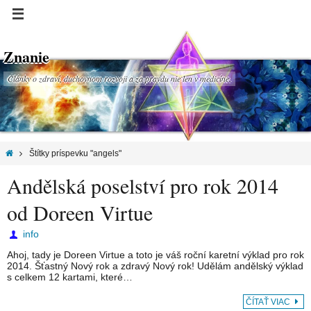
Znanie
Články o zdraví, duchovnom rozvoji a za pravdu nie len v medicíne.
Štítky príspevku "angels"
Andělská poselství pro rok 2014
od Doreen Virtue
info
Ahoj, tady je Doreen Virtue a toto je váš roční karetní výklad pro rok
2014. Šťastný Nový rok a zdravý Nový rok! Udělám andělský výklad
s celkem 12 kartami, které…
ČÍTAŤ VIAC