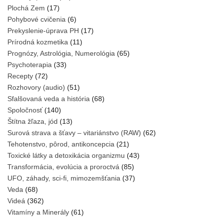
Plochá Zem
(17)
Pohybové cvičenia
(6)
Prekyslenie-úprava PH
(17)
Prírodná kozmetika
(11)
Prognózy, Astrológia, Numerológia
(65)
Psychoterapia
(33)
Recepty
(72)
Rozhovory (audio)
(51)
Sfalšovaná veda a história
(68)
Spoločnosť
(140)
Štítna žľaza, jód
(13)
Surová strava a šťavy – vitariánstvo (RAW)
(62)
Tehotenstvo, pôrod, antikoncepcia
(21)
Toxické látky a detoxikácia organizmu
(43)
Transformácia, evolúcia a proroctvá
(85)
UFO, záhady, sci-fi, mimozemšťania
(37)
Veda
(68)
Videá
(362)
Vitamíny a Minerály
(61)