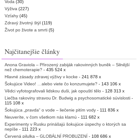
Voda
(30)
Výživa
(227)
Vzťahy
(45)
Zdravý životný štýl
(119)
Život po živote a smrti
(5)
Najčitanejšie články
Anona Graviola – Přirozený zabiják rakovinných buněk – Silnější
než chemoterapie?
- 435 524 x
Hlavné zásady zdravej výživy v kocke
- 241 878 x
Šokujúce Video! …alebo viete čo konzumujete?
- 143 106 x
Vědci vyfotografovali lidskou duši, jak opouští tělo
- 128 313 x
Liečba rakoviny stravou Dr. Budwig a psychosomatické súvislosti
-
115 108 x
Šokujúca „pravda“ o vode – liečenie pitím vody
- 111 836 x
Neuveríte, v čom všetkom nás klamú
- 111 682 x
Experimenty v Rusku prinášajú šokujúce úspechy o ktorých sa
nepíše
- 111 223 x
Červená pilulka – GLOBÁLNÍ PROBUZENÍ
- 108 686 x