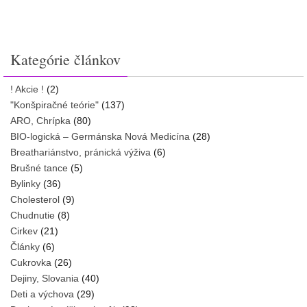
Kategórie článkov
! Akcie !
(2)
"Konšpiračné teórie"
(137)
ARO, Chrípka
(80)
BIO-logická – Germánska Nová Medicína
(28)
Breathariánstvo, pránická výživa
(6)
Brušné tance
(5)
Bylinky
(36)
Cholesterol
(9)
Chudnutie
(8)
Cirkev
(21)
Články
(6)
Cukrovka
(26)
Dejiny, Slovania
(40)
Deti a výchova
(29)