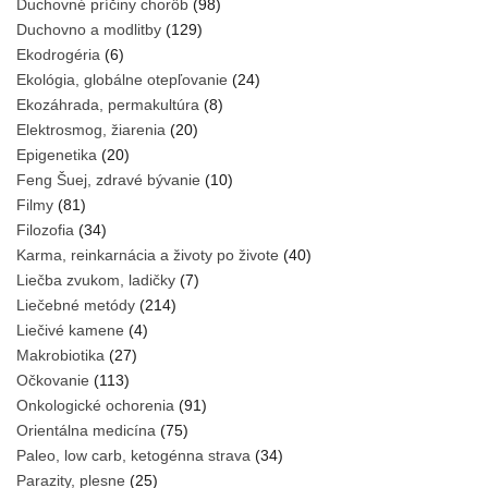
Duchovné príčiny chorôb
(98)
Duchovno a modlitby
(129)
Ekodrogéria
(6)
Ekológia, globálne otepľovanie
(24)
Ekozáhrada, permakultúra
(8)
Elektrosmog, žiarenia
(20)
Epigenetika
(20)
Feng Šuej, zdravé bývanie
(10)
Filmy
(81)
Filozofia
(34)
Karma, reinkarnácia a životy po živote
(40)
Liečba zvukom, ladičky
(7)
Liečebné metódy
(214)
Liečivé kamene
(4)
Makrobiotika
(27)
Očkovanie
(113)
Onkologické ochorenia
(91)
Orientálna medicína
(75)
Paleo, low carb, ketogénna strava
(34)
Parazity, plesne
(25)