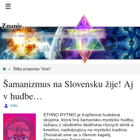
Znanie
Články o zdraví, duchovnom rozvoji a za pravdu nie len v medicíne.
Štítky príspevku "Ariel"
Šamanizmus na Slovensku žije! Aj
v hudbe…
info
ETHNO RYTMO je trojčlenná hudobná
skupina, ktorá hrá šamansko-mystickú hudbu,
ťažiacu z okultného dedičstva rôznych etník a
kmeňov, nadväzujúcu na mystickú tradíciu.
Zhovárali sme sa s členom kapely,
Radoslavom Zelenákom.…