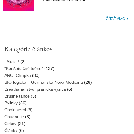
ČÍTAŤ VIAC
Kategórie článkov
! Akcie !
(2)
"Konšpiračné teórie"
(137)
ARO, Chrípka
(80)
BIO-logická – Germánska Nová Medicína
(28)
Breathariánstvo, pránická výživa
(6)
Brušné tance
(5)
Bylinky
(36)
Cholesterol
(9)
Chudnutie
(8)
Cirkev
(21)
Články
(6)