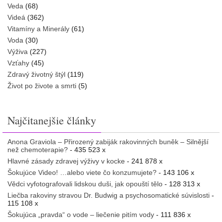
Veda
(68)
Videá
(362)
Vitamíny a Minerály
(61)
Voda
(30)
Výživa
(227)
Vzťahy
(45)
Zdravý životný štýl
(119)
Život po živote a smrti
(5)
Najčitanejšie články
Anona Graviola – Přirozený zabiják rakovinných buněk – Silnější
než chemoterapie?
- 435 523 x
Hlavné zásady zdravej výživy v kocke
- 241 878 x
Šokujúce Video! …alebo viete čo konzumujete?
- 143 106 x
Vědci vyfotografovali lidskou duši, jak opouští tělo
- 128 313 x
Liečba rakoviny stravou Dr. Budwig a psychosomatické súvislosti
-
115 108 x
Šokujúca „pravda“ o vode – liečenie pitím vody
- 111 836 x