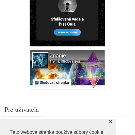
Pre uživateľa
✕
Prihlásiť sa
Feed záznamov
Táto webová stránka používa súbory cookie,