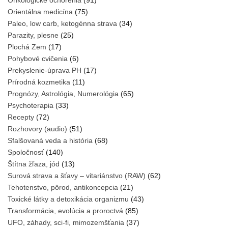
Onkologické ochorenia
(91)
Orientálna medicína
(75)
Paleo, low carb, ketogénna strava
(34)
Parazity, plesne
(25)
Plochá Zem
(17)
Pohybové cvičenia
(6)
Prekyslenie-úprava PH
(17)
Prírodná kozmetika
(11)
Prognózy, Astrológia, Numerológia
(65)
Psychoterapia
(33)
Recepty
(72)
Rozhovory (audio)
(51)
Sfalšovaná veda a história
(68)
Spoločnosť
(140)
Štítna žľaza, jód
(13)
Surová strava a šťavy – vitariánstvo (RAW)
(62)
Tehotenstvo, pôrod, antikoncepcia
(21)
Toxické látky a detoxikácia organizmu
(43)
Transformácia, evolúcia a proroctvá
(85)
UFO, záhady, sci-fi, mimozemšťania
(37)