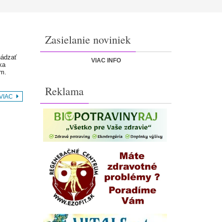
Zasielanie noviniek
hádzať
VIAC INFO
ka
om.
Reklama
 VIAC