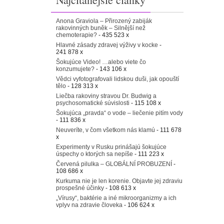
Anona Graviola – Přirozený zabiják
rakovinných buněk – Silnější než
chemoterapie?
- 435 523 x
Hlavné zásady zdravej výživy v kocke
-
241 878 x
Šokujúce Video! …alebo viete čo
konzumujete?
- 143 106 x
Vědci vyfotografovali lidskou duši, jak opouští
tělo
- 128 313 x
Liečba rakoviny stravou Dr. Budwig a
psychosomatické súvislosti
- 115 108 x
Šokujúca „pravda“ o vode – liečenie pitím vody
- 111 836 x
Neuveríte, v čom všetkom nás klamú
- 111 678
x
Experimenty v Rusku prinášajú šokujúce
úspechy o ktorých sa nepíše
- 111 223 x
Červená pilulka – GLOBÁLNÍ PROBUZENÍ
-
108 686 x
Kurkuma nie je len korenie. Objavte jej zdraviu
prospešné účinky
- 108 613 x
„Vírusy“, baktérie a iné mikroorganizmy a ich
vplyv na zdravie človeka
- 106 624 x