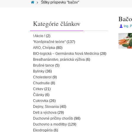
Štítky príspevku "bačov"
Bačo
Kategórie článkov
Ing. 
! Akcie !
(2)
"Konšpiračné teórie"
(137)
ARO, Chrípka
(80)
BIO-logická – Germánska Nová Medicína
(28)
Breathariánstvo, pránická výživa
(6)
Brušné tance
(5)
Bylinky
(36)
Cholesterol
(9)
Chudnutie
(8)
Cirkev
(21)
Články
(6)
Cukrovka
(26)
Dejiny, Slovania
(40)
Deti a výchova
(29)
Duchovné príčiny chorôb
(98)
Duchovno a modlitby
(129)
Ekodrogéria
(6)