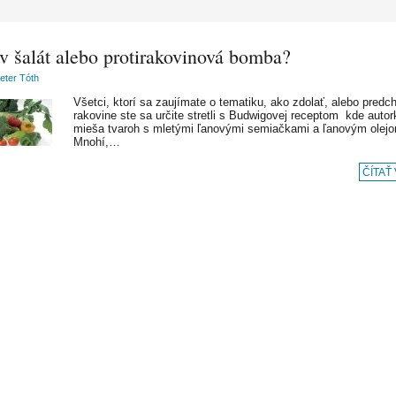
v šalát alebo protirakovinová bomba?
Peter Tóth
Všetci, ktorí sa zaujímate o tematiku, ako zdolať, alebo predc
rakovine ste sa určite stretli s Budwigovej receptom kde autor
mieša tvaroh s mletými ľanovými semiačkami a ľanovým olej
Mnohí,…
ČÍTAŤ