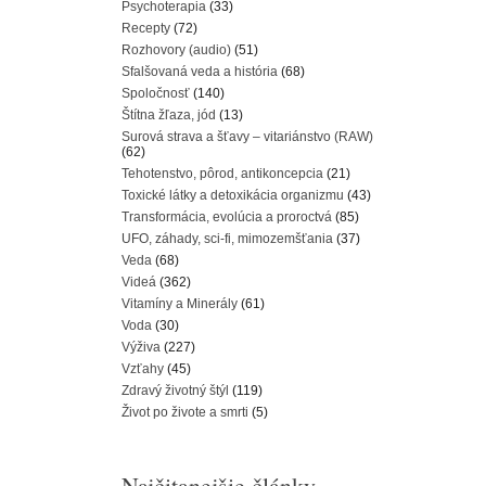
Psychoterapia
(33)
Recepty
(72)
Rozhovory (audio)
(51)
Sfalšovaná veda a história
(68)
Spoločnosť
(140)
Štítna žľaza, jód
(13)
Surová strava a šťavy – vitariánstvo (RAW)
(62)
Tehotenstvo, pôrod, antikoncepcia
(21)
Toxické látky a detoxikácia organizmu
(43)
Transformácia, evolúcia a proroctvá
(85)
UFO, záhady, sci-fi, mimozemšťania
(37)
Veda
(68)
Videá
(362)
Vitamíny a Minerály
(61)
Voda
(30)
Výživa
(227)
Vzťahy
(45)
Zdravý životný štýl
(119)
Život po živote a smrti
(5)
Najčitanejšie články