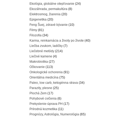
Ekológia, globálne otepľovanie
(24)
Ekozáhrada, permakultúra
(8)
Elektrosmog, žiarenia
(20)
Epigenetika
(20)
Feng Šuej, zdravé bývanie
(10)
Filmy
(81)
Filozofia
(34)
Karma, reinkarnácia a životy po živote
(40)
Liečba zvukom, ladičky
(7)
Liečebné metódy
(214)
Liečivé kamene
(4)
Makrobiotika
(27)
Očkovanie
(113)
Onkologické ochorenia
(91)
Orientálna medicína
(75)
Paleo, low carb, ketogénna strava
(34)
Parazity, plesne
(25)
Plochá Zem
(17)
Pohybové cvičenia
(6)
Prekyslenie-úprava PH
(17)
Prírodná kozmetika
(11)
Prognózy, Astrológia, Numerológia
(65)