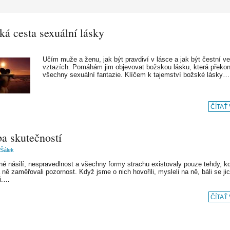
ká cesta sexuální lásky
Učím muže a ženu, jak být pravdiví v lásce a jak být čestní ve
vztazích. Pomáhám jim objevovat božskou lásku, která překo
všechny sexuální fantazie. Klíčem k tajemství božské lásky…
ČÍTAŤ
ba skutečností
Šálek
né násilí, nespravedlnost a všechny formy strachu existovaly pouze tehdy, k
 ně zaměřovali pozornost. Když jsme o nich hovořili, mysleli na ně, báli se ji
li.…
ČÍTAŤ