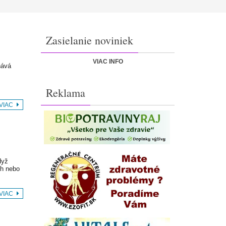
Zasielanie noviniek
VIAC INFO
nává
Reklama
 VIAC
dyž
ch nebo
 VIAC