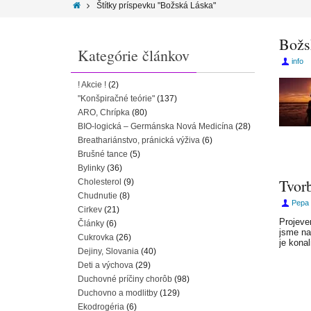
Štítky príspevku "Božská Láska"
Božs
Kategórie článkov
info
! Akcie !
(2)
"Konšpiračné teórie"
(137)
ARO, Chrípka
(80)
BIO-logická – Germánska Nová Medicína
(28)
Breathariánstvo, pránická výživa
(6)
Brušné tance
(5)
Bylinky
(36)
Tvor
Cholesterol
(9)
Chudnutie
(8)
Pepa 
Cirkev
(21)
Projeve
Články
(6)
jsme na
Cukrovka
(26)
je kona
Dejiny, Slovania
(40)
Deti a výchova
(29)
Duchovné príčiny chorôb
(98)
Duchovno a modlitby
(129)
Ekodrogéria
(6)