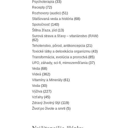
Psychoterapia
(33)
Recepty
(72)
Rozhovory (audio)
(51)
Sfalšovaná veda a história
(68)
Spoločnosť
(140)
Štítna žľaza, jód
(13)
Surová strava a šťavy – vitariánstvo (RAW)
(62)
Tehotenstvo, pôrod, antikoncepcia
(21)
Toxické látky a detoxikácia organizmu
(43)
Transformácia, evolúcia a proroctvá
(85)
UFO, záhady, sci-fi, mimozemšťania
(37)
Veda
(68)
Videá
(362)
Vitamíny a Minerály
(61)
Voda
(30)
Výživa
(227)
Vzťahy
(45)
Zdravý životný štýl
(119)
Život po živote a smrti
(5)
Najčitanejšie články