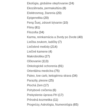
Ekológia, globálne otepľovanie
(24)
Ekozáhrada, permakultúra
(8)
Elektrosmog, žiarenia
(20)
Epigenetika
(20)
Feng Šuej, zdravé bývanie
(10)
Filmy
(81)
Filozofia
(34)
Karma, reinkarnácia a životy po živote
(40)
Liečba zvukom, ladičky
(7)
Liečebné metódy
(214)
Liečivé kamene
(4)
Makrobiotika
(27)
Očkovanie
(113)
Onkologické ochorenia
(91)
Orientálna medicína
(75)
Paleo, low carb, ketogénna strava
(34)
Parazity, plesne
(25)
Plochá Zem
(17)
Pohybové cvičenia
(6)
Prekyslenie-úprava PH
(17)
Prírodná kozmetika
(11)
Prognózy, Astrológia, Numerológia
(65)