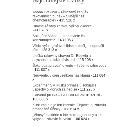
Anona Graviola – Přirozený zabiják
rakovinných buněk – Silnější než
chemoterapie?
- 435 526 x
Hlavné zásady zdravej výživy v kocke
-
241 878 x
Šokujúce Video! …alebo viete čo
konzumujete?
- 143 106 x
Vědci vyfotografovali lidskou duši, jak opouští
tělo
- 128 313 x
Liečba rakoviny stravou Dr. Budwig a
psychosomatické súvislosti
- 115 108 x
Šokujúca „pravda“ o vode – liečenie pitím vody
- 111 837 x
Neuveríte, v čom všetkom nás klamú
- 111 684
x
Experimenty v Rusku prinášajú šokujúce
úspechy o ktorých sa nepíše
- 111 223 x
Červená pilulka – GLOBÁLNÍ PROBUZENÍ
-
108 686 x
Kurkuma nie je len korenie. Objavte jej zdraviu
prospešné účinky
- 108 614 x
„Vírusy“, baktérie a iné mikroorganizmy a ich
vplyv na zdravie človeka
- 106 624 x