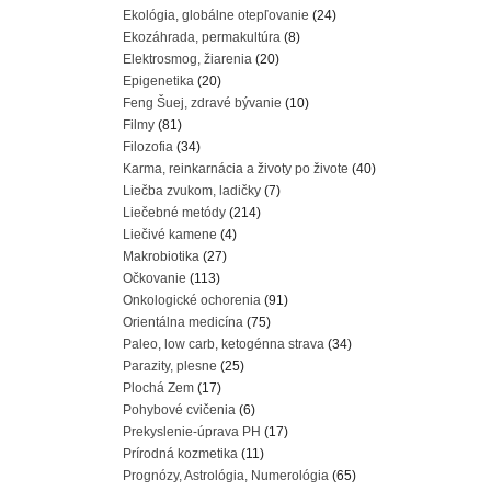
Ekológia, globálne otepľovanie
(24)
Ekozáhrada, permakultúra
(8)
Elektrosmog, žiarenia
(20)
Epigenetika
(20)
Feng Šuej, zdravé bývanie
(10)
Filmy
(81)
Filozofia
(34)
Karma, reinkarnácia a životy po živote
(40)
Liečba zvukom, ladičky
(7)
Liečebné metódy
(214)
Liečivé kamene
(4)
Makrobiotika
(27)
Očkovanie
(113)
Onkologické ochorenia
(91)
Orientálna medicína
(75)
Paleo, low carb, ketogénna strava
(34)
Parazity, plesne
(25)
Plochá Zem
(17)
Pohybové cvičenia
(6)
Prekyslenie-úprava PH
(17)
Prírodná kozmetika
(11)
Prognózy, Astrológia, Numerológia
(65)