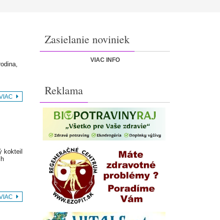
Zasielanie noviniek
VIAC INFO
rodina,
Reklama
 VIAC
 kokteil
ch
 VIAC