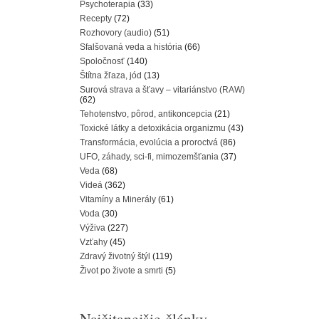
Psychoterapia
(33)
Recepty
(72)
Rozhovory (audio)
(51)
Sfalšovaná veda a história
(66)
Spoločnosť
(140)
Štítna žľaza, jód
(13)
Surová strava a šťavy – vitariánstvo (RAW)
(62)
Tehotenstvo, pôrod, antikoncepcia
(21)
Toxické látky a detoxikácia organizmu
(43)
Transformácia, evolúcia a proroctvá
(86)
UFO, záhady, sci-fi, mimozemšťania
(37)
Veda
(68)
Videá
(362)
Vitamíny a Minerály
(61)
Voda
(30)
Výživa
(227)
Vzťahy
(45)
Zdravý životný štýl
(119)
Život po živote a smrti
(5)
Najčitanejšie články