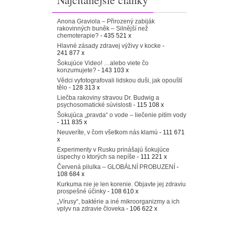
Anona Graviola – Přirozený zabiják
rakovinných buněk – Silnější než
chemoterapie?
- 435 521 x
Hlavné zásady zdravej výživy v kocke
-
241 877 x
Šokujúce Video! …alebo viete čo
konzumujete?
- 143 103 x
Vědci vyfotografovali lidskou duši, jak opouští
tělo
- 128 313 x
Liečba rakoviny stravou Dr. Budwig a
psychosomatické súvislosti
- 115 108 x
Šokujúca „pravda“ o vode – liečenie pitím vody
- 111 835 x
Neuveríte, v čom všetkom nás klamú
- 111 671
x
Experimenty v Rusku prinášajú šokujúce
úspechy o ktorých sa nepíše
- 111 221 x
Červená pilulka – GLOBÁLNÍ PROBUZENÍ
-
108 684 x
Kurkuma nie je len korenie. Objavte jej zdraviu
prospešné účinky
- 108 610 x
„Vírusy“, baktérie a iné mikroorganizmy a ich
vplyv na zdravie človeka
- 106 622 x