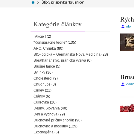
Štítky príspevku "brusnice"
Rých
Kategórie článkov
info
! Akcie !
(2)
"Konšpiračné teórie"
(135)
ARO, Chrípka
(80)
BIO-logická – Germánska Nová Medicína
(28)
Breathariánstvo, pránická výživa
(6)
Brušné tance
(5)
Bylinky
(36)
Brus
Cholesterol
(9)
Chudnutie
(8)
Vladi
Cirkev
(21)
Články
(6)
Cukrovka
(26)
Dejiny, Slovania
(40)
Deti a výchova
(29)
Duchovné príčiny chorôb
(98)
Duchovno a modlitby
(129)
Ekodrogéria
(6)