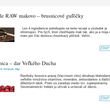
le RAW makovo – brusnicové guľôčky
Len 4 ingrediencie potrebujete na tento recept a výsledok je
ohromujúci. Pre tých, ktorí zbožňujete mak tak, ako ja a moja 
mám pre Vás doslova chrumkavý pôžitok. Veľmi…
ČÍTAŤ
nica – dar Veľkého Ducha
mír Vonásek, Mgr.
Rastlinky brusnice pravej (Vaccinium vitis) obsahujú blahodarný
veľkého množstva vitamínov, minerálov, antioxidantov a ďalší
dôležitých látok. Preto sa zaraďujú medzi tzv. superpotraviny.
Severoamerickí Indiáni ju užívali a uctievali už dávno…
ČÍTAŤ