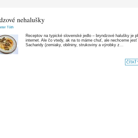
dzové nehalušky
Peter Tóth
Receptov na typické slovenské jedlo – bryndzové halušky je p
internet. Ale čo vtedy, ak na to máme chuť, ale nechceme jes
Sacharidy (zemiaky, obilniny, strukoviny a výrobky z…
ČÍTAŤ