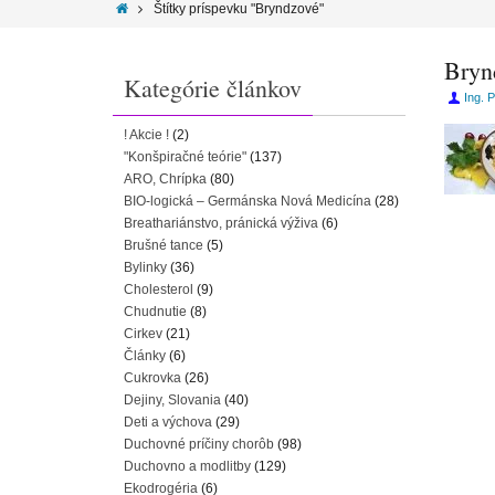
Štítky príspevku "Bryndzové"
Bryn
Kategórie článkov
Ing. 
! Akcie !
(2)
"Konšpiračné teórie"
(137)
ARO, Chrípka
(80)
BIO-logická – Germánska Nová Medicína
(28)
Breathariánstvo, pránická výživa
(6)
Brušné tance
(5)
Bylinky
(36)
Cholesterol
(9)
Chudnutie
(8)
Cirkev
(21)
Články
(6)
Cukrovka
(26)
Dejiny, Slovania
(40)
Deti a výchova
(29)
Duchovné príčiny chorôb
(98)
Duchovno a modlitby
(129)
Ekodrogéria
(6)