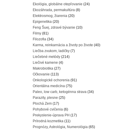
Ekológia, globálne otepľovanie
(24)
Ekozáhrada, permakultúra
(8)
Elektrosmog, žiarenia
(20)
Epigenetika
(20)
Feng Šuej, zdravé bývanie
(10)
Filmy
(81)
Filozofia
(34)
Karma, reinkarnácia a životy po živote
(40)
Liečba zvukom, ladičky
(7)
Liečebné metódy
(214)
Liečivé kamene
(4)
Makrobiotika
(27)
Očkovanie
(113)
Onkologické ochorenia
(91)
Orientálna medicína
(75)
Paleo, low carb, ketogénna strava
(34)
Parazity, plesne
(25)
Plochá Zem
(17)
Pohybové cvičenia
(6)
Prekyslenie-úprava PH
(17)
Prírodná kozmetika
(11)
Prognózy, Astrológia, Numerológia
(65)