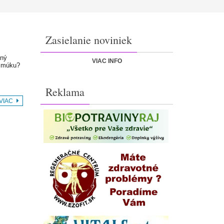
Zasielanie noviniek
lný
VIAC INFO
ť múku?
Reklama
 VIAC