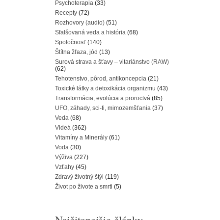
Psychoterapia
(33)
Recepty
(72)
Rozhovory (audio)
(51)
Sfalšovaná veda a história
(68)
Spoločnosť
(140)
Štítna žľaza, jód
(13)
Surová strava a šťavy – vitariánstvo (RAW)
(62)
Tehotenstvo, pôrod, antikoncepcia
(21)
Toxické látky a detoxikácia organizmu
(43)
Transformácia, evolúcia a proroctvá
(85)
UFO, záhady, sci-fi, mimozemšťania
(37)
Veda
(68)
Videá
(362)
Vitamíny a Minerály
(61)
Voda
(30)
Výživa
(227)
Vzťahy
(45)
Zdravý životný štýl
(119)
Život po živote a smrti
(5)
Najčitanejšie články