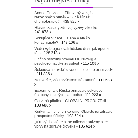
Anona Graviola – Přirozený zabiják
rakovinných buněk – Silnější než
chemoterapie?
- 435 525 x
Hlavné zásady zdravej výživy v kocke
-
241 878 x
Šokujúce Video! …alebo viete čo
konzumujete?
- 143 106 x
Vědci vyfotografovali lidskou duši, jak opouští
tělo
- 128 313 x
Liečba rakoviny stravou Dr. Budwig a
psychosomatické súvislosti
- 115 108 x
Šokujúca „pravda“ o vode – liečenie pitím vody
- 111 836 x
Neuveríte, v čom všetkom nás klamú
- 111 683
x
Experimenty v Rusku prinášajú šokujúce
úspechy o ktorých sa nepíše
- 111 223 x
Červená pilulka – GLOBÁLNÍ PROBUZENÍ
-
108 686 x
Kurkuma nie je len korenie. Objavte jej zdraviu
prospešné účinky
- 108 614 x
„Vírusy“, baktérie a iné mikroorganizmy a ich
vplyv na zdravie človeka
- 106 624 x