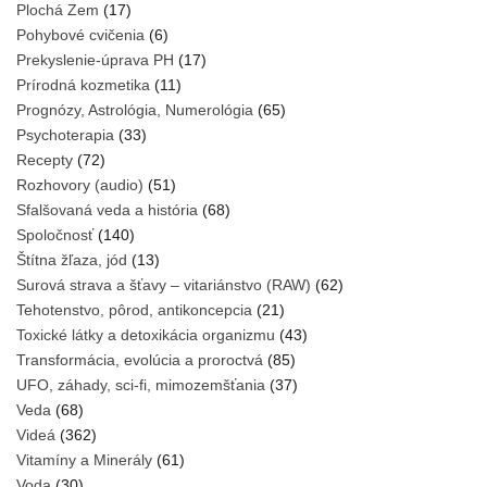
Plochá Zem
(17)
Pohybové cvičenia
(6)
Prekyslenie-úprava PH
(17)
Prírodná kozmetika
(11)
Prognózy, Astrológia, Numerológia
(65)
Psychoterapia
(33)
Recepty
(72)
Rozhovory (audio)
(51)
Sfalšovaná veda a história
(68)
Spoločnosť
(140)
Štítna žľaza, jód
(13)
Surová strava a šťavy – vitariánstvo (RAW)
(62)
Tehotenstvo, pôrod, antikoncepcia
(21)
Toxické látky a detoxikácia organizmu
(43)
Transformácia, evolúcia a proroctvá
(85)
UFO, záhady, sci-fi, mimozemšťania
(37)
Veda
(68)
Videá
(362)
Vitamíny a Minerály
(61)
Voda
(30)