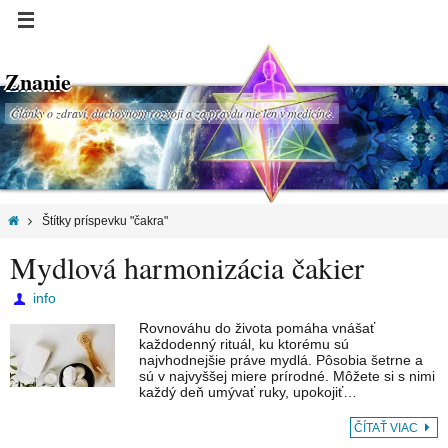
Znanie
Články o zdraví, duchovnom rozvoji a za pravdu nie len v medicíne.
Štítky príspevku "čakra"
Mydlová harmonizácia čakier
info
Rovnováhu do života pomáha vnášať
každodenný rituál, ku ktorému sú
najvhodnejšie práve mydlá. Pôsobia šetrne a
sú v najvyššej miere prírodné. Môžete si s nimi
každý deň umývať ruky, upokojiť…
ČÍTAŤ VIAC