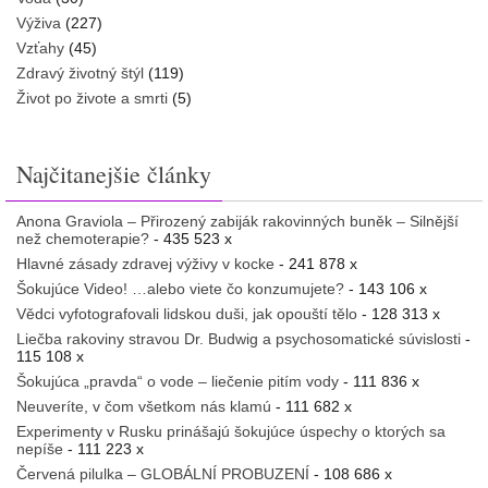
Výživa
(227)
Vzťahy
(45)
Zdravý životný štýl
(119)
Život po živote a smrti
(5)
Najčitanejšie články
Anona Graviola – Přirozený zabiják rakovinných buněk – Silnější
než chemoterapie?
- 435 523 x
Hlavné zásady zdravej výživy v kocke
- 241 878 x
Šokujúce Video! …alebo viete čo konzumujete?
- 143 106 x
Vědci vyfotografovali lidskou duši, jak opouští tělo
- 128 313 x
Liečba rakoviny stravou Dr. Budwig a psychosomatické súvislosti
-
115 108 x
Šokujúca „pravda“ o vode – liečenie pitím vody
- 111 836 x
Neuveríte, v čom všetkom nás klamú
- 111 682 x
Experimenty v Rusku prinášajú šokujúce úspechy o ktorých sa
nepíše
- 111 223 x
Červená pilulka – GLOBÁLNÍ PROBUZENÍ
- 108 686 x