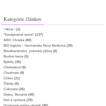
Kategórie článkov
! Akcie !
(2)
"Konšpiračné teórie"
(137)
ARO, Chrípka
(80)
BIO-logická – Germánska Nová Medicína
(28)
Breathariánstvo, pránická výživa
(6)
Brušné tance
(5)
Bylinky
(36)
Cholesterol
(9)
Chudnutie
(8)
Cirkev
(21)
Články
(6)
Cukrovka
(26)
Dejiny, Slovania
(40)
Deti a výchova
(29)
Duchovné príčiny chorôb
(98)