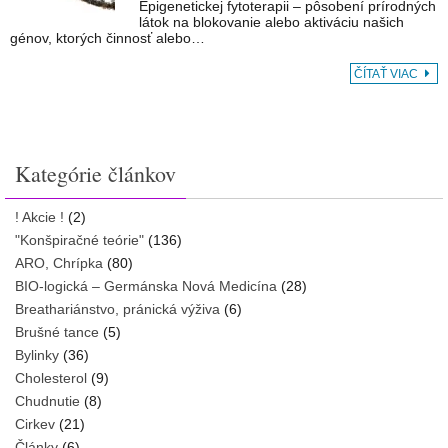
Epigenetickej fytoterapii – pôsobení prírodných
látok na blokovanie alebo aktiváciu našich
génov, ktorých činnosť alebo…
ČÍTAŤ VIAC
Kategórie článkov
! Akcie !
(2)
"Konšpiračné teórie"
(136)
ARO, Chrípka
(80)
BIO-logická – Germánska Nová Medicína
(28)
Breathariánstvo, pránická výživa
(6)
Brušné tance
(5)
Bylinky
(36)
Cholesterol
(9)
Chudnutie
(8)
Cirkev
(21)
Články
(6)