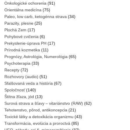
Onkologické ochorenia
(91)
Orientálna medicína
(75)
Paleo, low carb, ketogénna strava
(34)
Parazity, plesne
(25)
Plochá Zem
(17)
Pohybové cvičenia
(6)
Prekyslenie-úprava PH
(17)
Prírodná kozmetika
(11)
Prognózy, Astrológia, Numerológia
(65)
Psychoterapia
(33)
Recepty
(72)
Rozhovory (audio)
(51)
Sfalšovaná veda a história
(67)
Spoločnosť
(140)
Štítna žľaza, jód
(13)
Surová strava a šťavy – vitariánstvo (RAW)
(62)
Tehotenstvo, pôrod, antikoncepcia
(21)
Toxické látky a detoxikácia organizmu
(43)
Transformácia, evolúcia a proroctvá
(85)