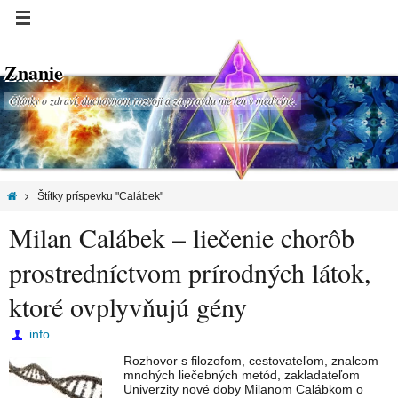
Znanie
Články o zdraví, duchovnom rozvoji a za pravdu nie len v medicíne.
Štítky príspevku "Calábek"
Milan Calábek – liečenie chorôb
prostredníctvom prírodných látok,
ktoré ovplyvňujú gény
info
Rozhovor s filozofom, cestovateľom, znalcom
mnohých liečebných metód, zakladateľom
Univerzity nové doby Milanom Calábkom o