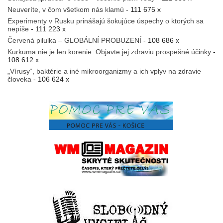
Neuveríte, v čom všetkom nás klamú
- 111 675 x
Experimenty v Rusku prinášajú šokujúce úspechy o ktorých sa
nepíše
- 111 223 x
Červená pilulka – GLOBÁLNÍ PROBUZENÍ
- 108 686 x
Kurkuma nie je len korenie. Objavte jej zdraviu prospešné účinky
-
108 612 x
„Vírusy“, baktérie a iné mikroorganizmy a ich vplyv na zdravie
človeka
- 106 624 x