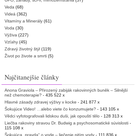
UFO, záhady, sci-fi, mimozemšťania
(37)
Veda
(68)
Videá
(362)
Vitamíny a Minerály
(61)
Voda
(30)
Výživa
(227)
Vzťahy
(45)
Zdravý životný štýl
(119)
Život po živote a smrti
(5)
Najčitanejšie články
Anona Graviola – Přirozený zabiják rakovinných buněk – Silnější
než chemoterapie?
- 435 522 x
Hlavné zásady zdravej výživy v kocke
- 241 877 x
Šokujúce Video! …alebo viete čo konzumujete?
- 143 105 x
Vědci vyfotografovali lidskou duši, jak opouští tělo
- 128 313 x
Liečba rakoviny stravou Dr. Budwig a psychosomatické súvislosti
-
115 108 x
Šokujúca „pravda“ o vode – liečenie pitím vody
- 111 836 x