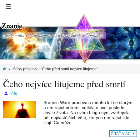
Znanie
Články o zdraví, duchovnom rozvoji a za pravdu nie len v medicíne.
Štítky príspevku "Čeho před smrtí nejvíce litujeme"
Čeho nejvíce litujeme před smrtí
info
Bronnie Ware pracovala mnoho let se starými
a umírajícími lidmi, sdílela s nimi poslední
chvíle života. Na svém blogu nyní zveřejnila
pět nejčastějších věcí, kterých umírající lidé
litují. Co může…
ČÍTAŤ VIAC