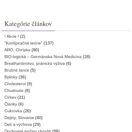
Kategórie článkov
! Akcie !
(2)
"Konšpiračné teórie"
(137)
ARO, Chrípka
(80)
BIO-logická – Germánska Nová Medicína
(28)
Breathariánstvo, pránická výživa
(6)
Brušné tance
(5)
Bylinky
(36)
Cholesterol
(9)
Chudnutie
(8)
Cirkev
(21)
Články
(6)
Cukrovka
(26)
Dejiny, Slovania
(40)
Deti a výchova
(29)
Duchovné príčiny chorôb
(98)