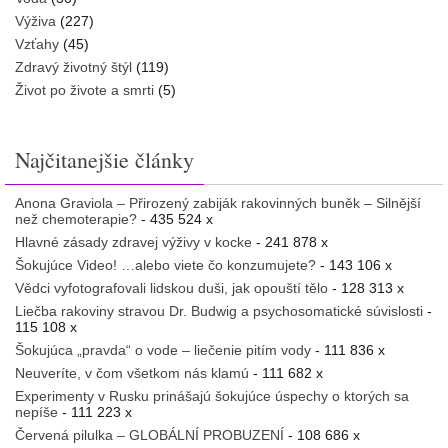
Výživa
(227)
Vzťahy
(45)
Zdravý životný štýl
(119)
Život po živote a smrti
(5)
Najčitanejšie články
Anona Graviola – Přirozený zabiják rakovinných buněk – Silnější
než chemoterapie?
- 435 524 x
Hlavné zásady zdravej výživy v kocke
- 241 878 x
Šokujúce Video! …alebo viete čo konzumujete?
- 143 106 x
Vědci vyfotografovali lidskou duši, jak opouští tělo
- 128 313 x
Liečba rakoviny stravou Dr. Budwig a psychosomatické súvislosti
-
115 108 x
Šokujúca „pravda“ o vode – liečenie pitím vody
- 111 836 x
Neuveríte, v čom všetkom nás klamú
- 111 682 x
Experimenty v Rusku prinášajú šokujúce úspechy o ktorých sa
nepíše
- 111 223 x
Červená pilulka – GLOBÁLNÍ PROBUZENÍ
- 108 686 x