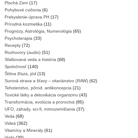
Plochá Zem
(17)
Pohybové cvičenia
(6)
Prekyslenie-úprava PH
(17)
Prírodná kozmetika
(11)
Prognózy, Astrológia, Numerológia
(65)
Psychoterapia
(33)
Recepty
(72)
Rozhovory (audio)
(51)
Sfalšovaná veda a história
(68)
Spoločnosť
(140)
Štítna žľaza, jód
(13)
Surová strava a šťavy – vitariánstvo (RAW)
(62)
Tehotenstvo, pôrod, antikoncepcia
(21)
Toxické látky a detoxikácia organizmu
(43)
Transformácia, evolúcia a proroctvá
(85)
UFO, záhady, sci-fi, mimozemšťania
(37)
Veda
(68)
Videá
(362)
Vitamíny a Minerály
(61)
Voda
(30)