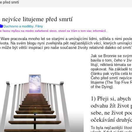
e před smrtí
nejvíce litujeme před smrtí
Duchovno a modlitby
Filmy
,
te ľavou myšou na modro zafarbené slovo, otvorí sa Vám o tom viac informácií.
 Ware pracovala mnoho let se starými a umírajícími lidmi, sdílela s nimi posl
ivota. Na svém blogu nyní zveřejnila pět nejčastějších věcí, kterých umírající
Co může být větší inspirací pro naše současné životy relativně daleko od smrti
Jak se Bronnie se svými
bavila o tom, čeho v živ
litují, některá témata se
opakovat. Na základě t
článku pak vyšla celá k
Čeho před smrtí nejvíce
litujeme (The Top Five 
of the Dying).
1) Přeji si, abyc
odvahu žít život 
sebe, ne život po
očekávání druhýc
To byla nejčastější lítos