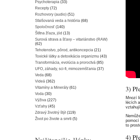
Psychoterapia
(33)
Recepty
(72)
Rozhovory (audio)
(51)
Sfalšovaná veda a história
(68)
Spoločnosť
(140)
Štítna žľaza, jód
(13)
Surová strava a šťavy – vitariánstvo (RAW)
(62)
Tehotenstvo, pôrod, antikoncepcia
(21)
Toxické látky a detoxikácia organizmu
(43)
Transformácia, evolúcia a proroctvá
(85)
UFO, záhady, sci-fi, mimozemšťania
(37)
Veda
(68)
Videá
(362)
3) Př
Vitamíny a Minerály
(61)
Voda
(30)
Mnozí l
Výživa
(227)
lécích 
Vzťahy
(45)
vztahují
Zdravý životný štýl
(119)
Nemůžem
Život po živote a smrti
(5)
pomocí 
to pros
4) Př
Najčitanejšie články