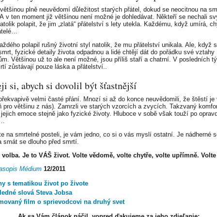
 většinou plně neuvědomí důležitost starých přátel, dokud se neocitnou na sm
. A v ten moment již většinou není možné je dohledávat. Někteří se nechali s
atolik polapit, že jim „zlatá“ přátelství s lety utekla. Každému, když umírá, c
řátelé…
ždého polapil rušný životní styl natolik, že mu přátelství unikala. Ale, když 
 smrt, fyzické detaily života odpadnou a lidé chtějí dát do pořádku své vztahy
ům. Většinou už to ale není možné, jsou příliš staří a chatrní. V posledních 
tí zůstávají pouze láska a přátelství..
ji si, abych si dovolil být šťastnější
 překvapivě velmi časté přání. Mnozí si až do konce neuvědomili, že štěstí je
ň pro většinu z nás). Zamrzli ve starých vzorcích a zvycích. Takzvaný komfor
l jejich emoce stejně jako fyzické životy. Hluboce v sobě však touží po opra
u…
te na smrtelné posteli, je vám jedno, co si o vás myslí ostatní. Je nádherné 
 a smát se dlouho před smrtí.
e volba. Je to VÁŠ život. Volte vědomě, volte chytře, volte upřímně. Volte 
asopis Médium
12/2011
y s tematikou život po živote
ledné slová Steva Jobsa
movaný film o sprievodcovi na druhý svet
Ak sa Vám článok páčil, vopred ďakujeme za jeho zdieľanie: