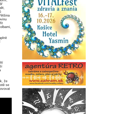
domí,
ěř
pět,
ů
Většina
ovinu
ít
volbami,
plnit
í
ětí
ší
a
k, že
votě se
hovovat