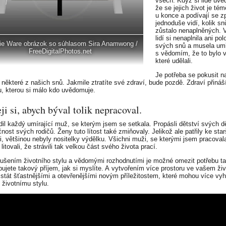
všech. Když si lidé uvě
že se jejich život je tém
u konce a podívají se z
jednoduše vidí, kolik sn
zůstalo nenaplněných. 
lidí si nenaplnila ani pol
ie Ware obrázok so súhlasom Sira Anamwong /
svých snů a musela umř
FreeDigitalPhotos.net
s vědomím, že to bylo 
které udělali.
Je potřeba se pokusit na
 některé z našich snů. Jakmile ztratíte své zdraví, bude pozdě. Zdraví přináš
, kterou si málo kdo uvědomuje.
eji si, abych býval tolik nepracoval.
rdil každý umírající muž, se kterým jsem se setkala. Propásli dětství svých d
nost svých rodičů. Ženy tuto lítost také zmiňovaly. Jelikož ale patřily ke star
i, většinou nebyly nositelky výdělku. Všichni muži, se kterými jsem pracoval
litovali, že strávili tak velkou část svého života prací.
ušením životního stylu a vědomými rozhodnutími je možné omezit potřebu ta
bujete takový příjem, jak si myslíte. A vytvořením více prostoru ve vašem ži
stát šťastnějšími a otevřenějšími novým příležitostem, které mohou více vy
životnímu stylu.