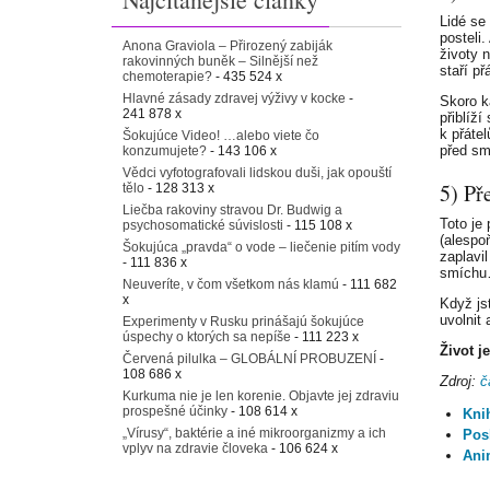
Lidé se
posteli
Anona Graviola – Přirozený zabiják
životy n
rakovinných buněk – Silnější než
staří p
chemoterapie?
- 435 524 x
Hlavné zásady zdravej výživy v kocke
-
Skoro ka
241 878 x
přiblíží
k přátel
Šokujúce Video! …alebo viete čo
před smr
konzumujete?
- 143 106 x
Vědci vyfotografovali lidskou duši, jak opouští
5) Pře
tělo
- 128 313 x
Liečba rakoviny stravou Dr. Budwig a
Toto je
psychosomatické súvislosti
- 115 108 x
(alespo
Šokujúca „pravda“ o vode – liečenie pitím vody
zaplavi
- 111 836 x
smích
Neuveríte, v čom všetkom nás klamú
- 111 682
x
Když js
uvolnit
Experimenty v Rusku prinášajú šokujúce
úspechy o ktorých sa nepíše
- 111 223 x
Život j
Červená pilulka – GLOBÁLNÍ PROBUZENÍ
-
108 686 x
Zdroj:
č
Kurkuma nie je len korenie. Objavte jej zdraviu
prospešné účinky
- 108 614 x
Knih
„Vírusy“, baktérie a iné mikroorganizmy a ich
Pos
vplyv na zdravie človeka
- 106 624 x
Ani