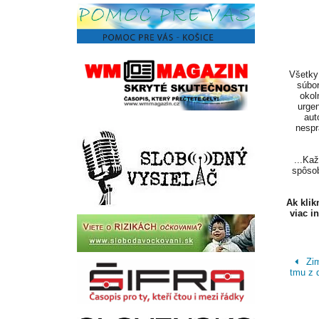
Všetky 
súbor
okol
urgen
aut
nespr
...Ka
spôsob
Ak kli
viac i
Zim
tmu z 