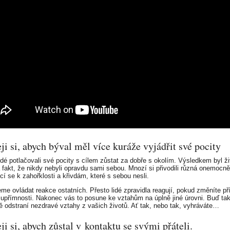
eji si, abych býval měl více kuráže vyjádřit své pocity
idé potlačovali své pocity s cílem zůstat za dobře s okolím. Výsledkem byl ži
a fakt, že nikdy nebyli opravdu sami sebou. Mnozí si přivodili různá onemocně
cí se k zahořklosti a křivdám, které s sebou nesli.
e ovládat reakce ostatních. Přesto lidé zpravidla reagují, pokud změníte př
upřímnosti. Nakonec vás to posune ke vztahům na úplně jiné úrovni. Buď ta
tě odstraní nezdravé vztahy z vašich životů. Ať tak, nebo tak, vyhráváte…
eji si, abych zůstal v kontaktu se svými přáteli.