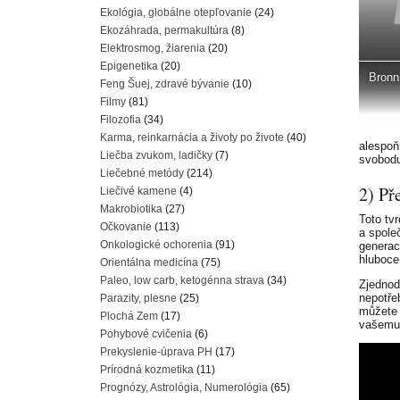
Ekológia, globálne otepľovanie
(24)
Ekozáhrada, permakultúra
(8)
Elektrosmog, žiarenia
(20)
Epigenetika
(20)
Bronn
Feng Šuej, zdravé bývanie
(10)
Filmy
(81)
Filozofia
(34)
Karma, reinkarnácia a životy po živote
(40)
alespoň
Liečba zvukom, ladičky
(7)
svobodu
Liečebné metódy
(214)
2) Př
Liečivé kamene
(4)
Makrobiotika
(27)
Toto tv
Očkovanie
(113)
a společ
Onkologické ochorenia
(91)
generac
hluboce 
Orientálna medicína
(75)
Paleo, low carb, ketogénna strava
(34)
Zjednod
nepotře
Parazity, plesne
(25)
můžete 
Plochá Zem
(17)
vašemu 
Pohybové cvičenia
(6)
Prekyslenie-úprava PH
(17)
Prírodná kozmetika
(11)
Prognózy, Astrológia, Numerológia
(65)