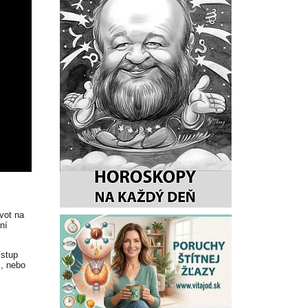
vot na
ní
ístup
k, nebo