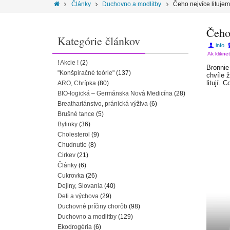
Články
Duchovno a modlitby
Čeho nejvíce litujem
Čeho 
Kategórie článkov
info
Ak klikne
! Akcie !
(2)
Bronnie
"Konšpiračné teórie"
(137)
chvíle ž
litují. 
ARO, Chrípka
(80)
BIO-logická – Germánska Nová Medicína
(28)
Breathariánstvo, pránická výživa
(6)
Brušné tance
(5)
Bylinky
(36)
Cholesterol
(9)
Chudnutie
(8)
Cirkev
(21)
Články
(6)
Cukrovka
(26)
Dejiny, Slovania
(40)
Deti a výchova
(29)
Duchovné príčiny chorôb
(98)
Duchovno a modlitby
(129)
Ekodrogéria
(6)