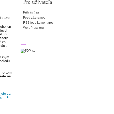
Pre uživateľa
Prihlásiť sa
Feed záznamov
9 pozretí
RSS feed komentárov
lebo len
WordPress.org
adnych
ť, či
Názory
ť za
mácie,
o iným
 ohľadu
m o tom
šete na
ijete za
a!!!