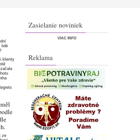
Zasielanie noviniek
VIAC INFO
ední
 lidé
?
Reklama
 klienty
otě
 začala
ohoto
niha
Regrets
h měl
podle
dle
h.
t ze