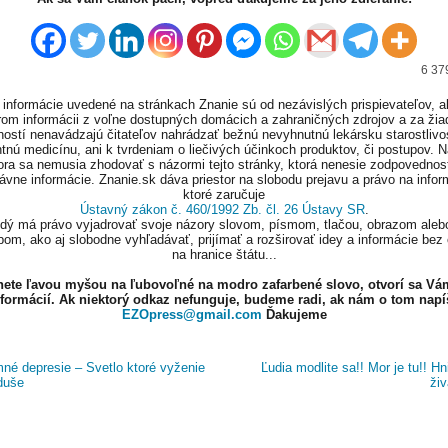
6 37
informácie uvedené na stránkach Znanie sú od nezávislých prispievateľov, a
om informácii z voľne dostupných domácich a zahraničných zdrojov a za ži
ností nenavádzajú čitateľov nahrádzať bežnú nevyhnutnú lekársku starostlivos
tnú medicínu, ani k tvrdeniam o liečivých účinkoch produktov, či postupov. 
ora sa nemusia zhodovať s názormi tejto stránky, ktorá nenesie zodpovednos
ávne informácie. Znanie.sk dáva priestor na slobodu prejavu a právo na infor
ktoré zaručuje
Ústavný zákon č. 460/1992 Zb. čl. 26 Ústavy SR
.
ždý má právo vyjadrovať svoje názory slovom, písmom, tlačou, obrazom aleb
om, ako aj slobodne vyhľadávať, prijímať a rozširovať idey a informácie bez
na hranice štátu...
knete ľavou myšou na ľubovoľné na modro zafarbené slovo, otvorí sa Vá
nformácií. Ak niektorý odkaz nefunguje, budeme radi, ak nám o tom napí
EZOpress@gmail.com
Ďakujeme
né depresie – Svetlo ktoré vyženie
Ľudia modlite sa!! Mor je tu!! Hn
duše
živ