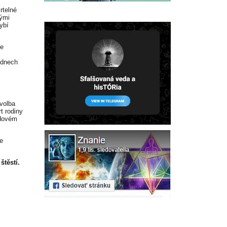
rtelné
vými
hybí
se
týdnech
 volba
t rodiny
vdovém
se
štěstí.