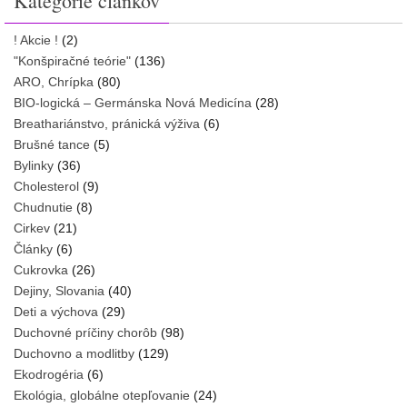
Kategórie článkov
! Akcie !
(2)
"Konšpiračné teórie"
(136)
ARO, Chrípka
(80)
BIO-logická – Germánska Nová Medicína
(28)
Breathariánstvo, pránická výživa
(6)
Brušné tance
(5)
Bylinky
(36)
Cholesterol
(9)
Chudnutie
(8)
Cirkev
(21)
Články
(6)
Cukrovka
(26)
Dejiny, Slovania
(40)
Deti a výchova
(29)
Duchovné príčiny chorôb
(98)
Duchovno a modlitby
(129)
Ekodrogéria
(6)
Ekológia, globálne otepľovanie
(24)