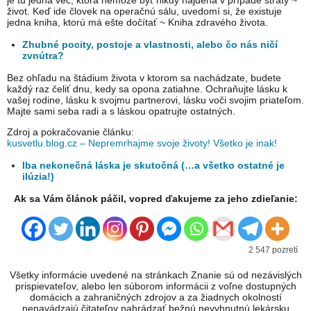
je tu jedna vec, ktorá nemôže byť nikdy nájdená v prípade straty ~
život. Keď ide človek na operačnú sálu, uvedomí si, že existuje
jedna kniha, ktorú má ešte dočítať ~ Kniha zdravého života.
Zhubné pocity, postoje a vlastnosti, alebo čo nás ničí
zvnútra?
Bez ohľadu na štádium života v ktorom sa nachádzate, budete
každý raz čeliť dnu, kedy sa opona zatiahne. Ochraňujte lásku k
vašej rodine, lásku k svojmu partnerovi, lásku voči svojim priateľom.
Majte sami seba radi a s láskou opatrujte ostatných.
Zdroj a pokračovanie článku:
kusvetlu.blog.cz – Nepremrhajme svoje životy! Všetko je inak!
Iba nekonečná láska je skutočná (…a všetko ostatné je
ilúzia!)
Ak sa Vám článok páčil, vopred ďakujeme za jeho zdieľanie:
2 547 pozretí
Všetky informácie uvedené na stránkach Znanie sú od nezávislých
prispievateľov, alebo len súborom informácii z voľne dostupných
domácich a zahraničných zdrojov a za žiadnych okolností
nenavádzajú čitateľov nahrádzať bežnú nevyhnutnú lekársku