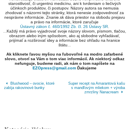
starostlivosť, či urgentnú medicínu, ani k tvrdeniam o liečivých
účinkoch produktov, či postupov. Názory autora sa nemusia
zhodovať s názormi tejto stránky, ktorá nenesie zodpovednosť za
nesprávne informácie. Znanie.sk dáva priestor na slobodu prejavu
a právo na informácie, ktoré zaručuje
Ústavný zákon č. 460/1992 Zb. čl. 26 Ústavy SR
.
...Každý má právo vyjadrovať svoje názory slovom, písmom, tlačou,
obrazom alebo iným spôsobom, ako aj slobodne vyhľadávať,
prijímať a rozširovať idey a informácie bez ohľadu na hranice
štátu...
Ak kliknete ľavou myšou na ľubovoľné na modro zafarbené
slovo, otvorí sa Vám o tom viac informácií. Ak niektorý odkaz
nefunguje, budeme radi, ak nám o tom napíšete na
EZOpress@gmail.com
Ďakujeme
Blushwood – ovocie, ktoré
Super recept na Amarantová kašu
zabíja rakovinové bunky
s mandľovým mliekom + výroba
zmrzliny Nanacream