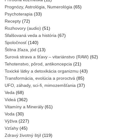
Prognózy, Astrológia, Numerológia
(65)
Psychoterapia
(33)
Recepty
(72)
Rozhovory (audio)
(51)
Sfalšovaná veda a história
(67)
Spoločnosť
(140)
Štítna žľaza, jód
(13)
Surová strava a šťavy – vitariánstvo (RAW)
(62)
Tehotenstvo, pôrod, antikoncepcia
(21)
Toxické látky a detoxikácia organizmu
(43)
Transformácia, evolúcia a proroctvá
(85)
UFO, záhady, sci-fi, mimozemšťania
(37)
Veda
(68)
Videá
(362)
Vitamíny a Minerály
(61)
Voda
(30)
Výživa
(227)
Vzťahy
(45)
Zdravý životný štýl
(119)