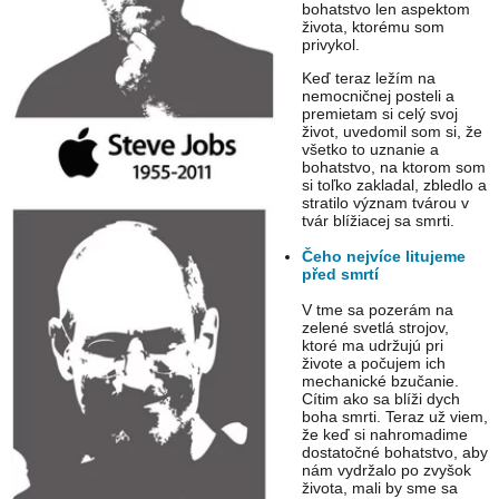
bohatstvo len aspektom
života, ktorému som
privykol.
Keď teraz ležím na
nemocničnej posteli a
premietam si celý svoj
život, uvedomil som si, že
všetko to uznanie a
bohatstvo, na ktorom som
si toľko zakladal, zbledlo a
stratilo význam tvárou v
tvár blížiacej sa smrti.
Čeho nejvíce litujeme
před smrtí
V tme sa pozerám na
zelené svetlá strojov,
ktoré ma udržujú pri
živote a počujem ich
mechanické bzučanie.
Cítim ako sa blíži dych
boha smrti. Teraz už viem,
že keď si nahromadime
dostatočné bohatstvo, aby
nám vydržalo po zvyšok
života, mali by sme sa