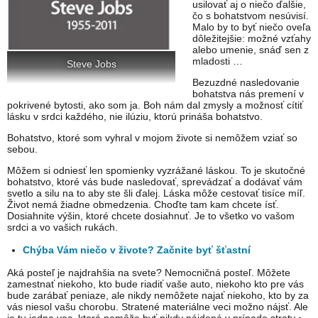
usilovať aj o niečo ďalšie,
čo s bohatstvom nesúvisí.
Malo by to byť niečo oveľa
dôležitejšie: možné vzťahy
alebo umenie, snáď sen z
mladosti …
Steve Jobs
Bezuzdné nasledovanie
bohatstva nás premení v
pokrivené bytosti, ako som ja. Boh nám dal zmysly a možnosť cítiť
lásku v srdci každého, nie ilúziu, ktorú prináša bohatstvo.
Bohatstvo, ktoré som vyhral v mojom živote si nemôžem vziať so
sebou.
Môžem si odniesť len spomienky vyzrážané láskou. To je skutočné
bohatstvo, ktoré vás bude nasledovať, sprevádzať a dodávať vám
svetlo a silu na to aby ste šli ďalej. Láska môže cestovať tisíce míľ.
Život nemá žiadne obmedzenia. Choďte tam kam chcete ísť.
Dosiahnite výšin, ktoré chcete dosiahnuť. Je to všetko vo vašom
srdci a vo vašich rukách.
Chýba Vám niečo v živote? Začnite byť šťastní
Aká posteľ je najdrahšia na svete? Nemocničná posteľ. Môžete
zamestnať niekoho, kto bude riadiť vaše auto, niekoho kto pre vás
bude zarábať peniaze, ale nikdy nemôžete najať niekoho, kto by za
vás niesol vašu chorobu. Stratené materiálne veci možno nájsť. Ale