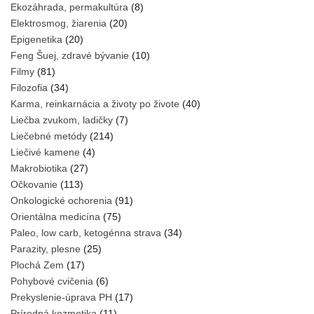
Ekozáhrada, permakultúra
(8)
Elektrosmog, žiarenia
(20)
Epigenetika
(20)
Feng Šuej, zdravé bývanie
(10)
Filmy
(81)
Filozofia
(34)
Karma, reinkarnácia a životy po živote
(40)
Liečba zvukom, ladičky
(7)
Liečebné metódy
(214)
Liečivé kamene
(4)
Makrobiotika
(27)
Očkovanie
(113)
Onkologické ochorenia
(91)
Orientálna medicína
(75)
Paleo, low carb, ketogénna strava
(34)
Parazity, plesne
(25)
Plochá Zem
(17)
Pohybové cvičenia
(6)
Prekyslenie-úprava PH
(17)
Prírodná kozmetika
(11)