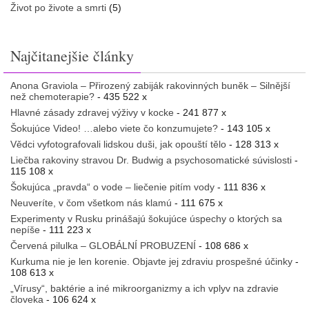
Život po živote a smrti
(5)
Najčitanejšie články
Anona Graviola – Přirozený zabiják rakovinných buněk – Silnější
než chemoterapie?
- 435 522 x
Hlavné zásady zdravej výživy v kocke
- 241 877 x
Šokujúce Video! …alebo viete čo konzumujete?
- 143 105 x
Vědci vyfotografovali lidskou duši, jak opouští tělo
- 128 313 x
Liečba rakoviny stravou Dr. Budwig a psychosomatické súvislosti
-
115 108 x
Šokujúca „pravda“ o vode – liečenie pitím vody
- 111 836 x
Neuveríte, v čom všetkom nás klamú
- 111 675 x
Experimenty v Rusku prinášajú šokujúce úspechy o ktorých sa
nepíše
- 111 223 x
Červená pilulka – GLOBÁLNÍ PROBUZENÍ
- 108 686 x
Kurkuma nie je len korenie. Objavte jej zdraviu prospešné účinky
-
108 613 x
„Vírusy“, baktérie a iné mikroorganizmy a ich vplyv na zdravie
človeka
- 106 624 x