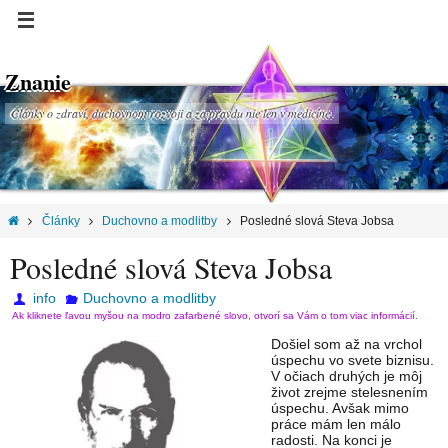
Znanie
Články o zdraví, duchovnom rozvoji a za pravdu nie len v medicíne.
Články
Duchovno a modlitby
Posledné slová Steva Jobsa
Posledné slová Steva Jobsa
info
Duchovno a modlitby
Ak kliknete ľavou myšou na modro zafarbené slovo, otvorí sa Vám o tom viac informácií.
Došiel som až na vrchol
úspechu vo svete biznisu.
V očiach druhých je môj
život zrejme stelesnením
úspechu. Avšak mimo
práce mám len málo
radosti. Na konci je