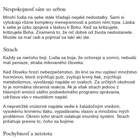
Nespokojnosť sám so sebou
Mnohí ľudia na sebe stále hľadajú nejaké nedostatky. Sami si
vytvárajú rôzne komplexy menejcennosti a potom nimi trpia. Láska
k sebe je úzko spojená s láskou k Bohu. Keď sa kritizujete,
kritizujete Boha. Znamená to, že nič dobré od života nedostanete.
Musíte sa mať radi a prijímať sa takí akí ste.
Strach
Každý sa niečoho bojí. Ľudia sa boja, že ochorejú a zomrú, nebudú
mať peniaze, stratia milovaného človeka.
Keď človeku hrozí nebezpečenstvo, do krvi sa mu vyplaví množstvo
hormónov, ktoré zrýchľujú pulz, zvyšujú krvný tlak, zrýchľujú
metabolizmus, vyvolávajú napätie vo svaloch. Za určitých okolnosti
to je normálna obranná reakcia. Ak je však strach jednou z
hlavných emócií vášho podvedomého programu správania,
udržiava vás v neustálom napätí.
A nepretržité vnútorné napätie vedie k žalúdočným vredom,
vysokému krvnému tlaku, vypadávaniu vlasov a množstvu iných
problémov. Okrem toho strach oslabuje imunitný systém. Strach
priťahuje presne to, čoho sa bojíme.
Pochybnosť a neistota