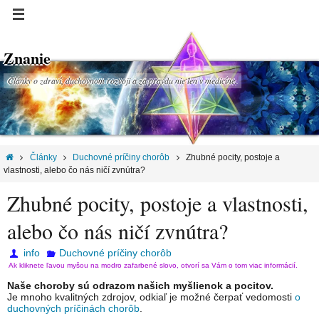
Znanie
Články o zdraví, duchovnom rozvoji a za pravdu nie len v medicíne.
Články
Duchovné príčiny chorôb
Zhubné pocity, postoje a
vlastnosti, alebo čo nás ničí zvnútra?
Zhubné pocity, postoje a vlastnosti,
alebo čo nás ničí zvnútra?
info
Duchovné príčiny chorôb
Ak kliknete ľavou myšou na modro zafarbené slovo, otvorí sa Vám o tom viac informácií.
Naše choroby sú odrazom našich myšlienok a pocitov.
Je mnoho kvalitných zdrojov, odkiaľ je možné čerpať vedomosti
o
duchovných príčinách chorôb
.