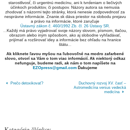
starostlivosť, či urgentnú medicínu, ani k tvrdeniam o liečivých
účinkoch produktov, či postupov. Názory autora sa nemusia
zhodovať s názormi tejto stránky, ktorá nenesie zodpovednosť za
nesprávne informácie. Znanie.sk dáva priestor na slobodu prejavu
a právo na informácie, ktoré zaručuje
Ústavný zákon č. 460/1992 Zb. čl. 26 Ústavy SR
.
...Každý má právo vyjadrovať svoje názory slovom, písmom, tlačou,
obrazom alebo iným spôsobom, ako aj slobodne vyhľadávať,
prijímať a rozširovať idey a informácie bez ohľadu na hranice
štátu...
Ak kliknete ľavou myšou na ľubovoľné na modro zafarbené
slovo, otvorí sa Vám o tom viac informácií. Ak niektorý odkaz
nefunguje, budeme radi, ak nám o tom napíšete na
EZOpress@gmail.com
Ďakujeme
Prečo detoxikovať?
Duchovný rozvoj XV. časť –
Astromedicína versus vedecká
medicína
Kategórie článkov