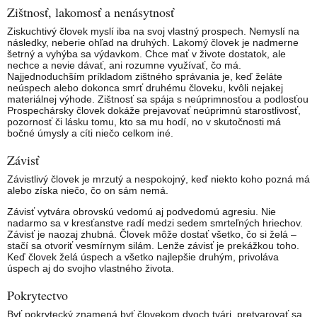
Zištnosť, lakomosť a nenásytnosť
Ziskuchtivý človek myslí iba na svoj vlastný prospech. Nemyslí na
následky, neberie ohľad na druhých. Lakomý človek je nadmerne
šetrný a vyhýba sa výdavkom. Chce mať v živote dostatok, ale
nechce a nevie dávať, ani rozumne využívať, čo má.
Najjednoduchším príkladom zištného správania je, keď želáte
neúspech alebo dokonca smrť druhému človeku, kvôli nejakej
materiálnej výhode. Zištnosť sa spája s neúprimnosťou a podlosťou
Prospechársky človek dokáže prejavovať neúprimnú starostlivosť,
pozornosť či lásku tomu, kto sa mu hodí, no v skutočnosti má
bočné úmysly a cíti niečo celkom iné.
Závisť
Závistlivý človek je mrzutý a nespokojný, keď niekto koho pozná má
alebo získa niečo, čo on sám nemá.
Závisť vytvára obrovskú vedomú aj podvedomú agresiu. Nie
nadarmo sa v kresťanstve radí medzi sedem smrteľných hriechov.
Závisť je naozaj zhubná. Človek môže dostať všetko, čo si želá –
stačí sa otvoriť vesmírnym silám. Lenže závisť je prekážkou toho.
Keď človek želá úspech a všetko najlepšie druhým, privoláva
úspech aj do svojho vlastného života.
Pokrytectvo
Byť pokrytecký znamená byť človekom dvoch tvári, pretvarovať sa,