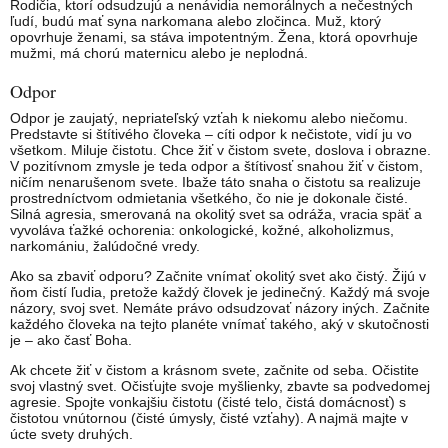
Rodičia, ktorí odsudzujú a nenávidia nemorálnych a nečestných
ľudí, budú mať syna narkomana alebo zločinca. Muž, ktorý
opovrhuje ženami, sa stáva impotentným. Žena, ktorá opovrhuje
mužmi, má chorú maternicu alebo je neplodná.
Odpor
Odpor je zaujatý, nepriateľský vzťah k niekomu alebo niečomu.
Predstavte si štítivého človeka – cíti odpor k nečistote, vidí ju vo
všetkom. Miluje čistotu. Chce žiť v čistom svete, doslova i obrazne.
V pozitívnom zmysle je teda odpor a štítivosť snahou žiť v čistom,
ničím nenarušenom svete. Ibaže táto snaha o čistotu sa realizuje
prostredníctvom odmietania všetkého, čo nie je dokonale čisté.
Silná agresia, smerovaná na okolitý svet sa odráža, vracia späť a
vyvoláva ťažké ochorenia: onkologické, kožné, alkoholizmus,
narkomániu, žalúdočné vredy.
Ako sa zbaviť odporu? Začnite vnímať okolitý svet ako čistý. Žijú v
ňom čistí ľudia, pretože každý človek je jedinečný. Každý má svoje
názory, svoj svet. Nemáte právo odsudzovať názory iných. Začnite
každého človeka na tejto planéte vnímať takého, aký v skutočnosti
je – ako časť Boha.
Ak chcete žiť v čistom a krásnom svete, začnite od seba. Očistite
svoj vlastný svet. Očisťujte svoje myšlienky, zbavte sa podvedomej
agresie. Spojte vonkajšiu čistotu (čisté telo, čistá domácnosť) s
čistotou vnútornou (čisté úmysly, čisté vzťahy). A najmä majte v
úcte svety druhých.