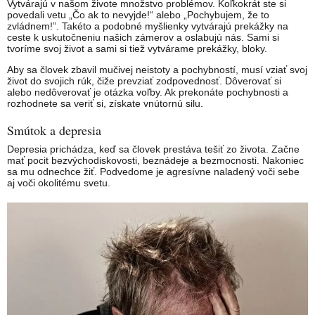
Vytvárajú v našom živote množstvo problémov. Koľkokrát ste si
povedali vetu „Čo ak to nevyjde!“ alebo „Pochybujem, že to
zvládnem!”. Takéto a podobné myšlienky vytvárajú prekážky na
ceste k uskutočneniu našich zámerov a oslabujú nás. Sami si
tvoríme svoj život a sami si tiež vytvárame prekážky, bloky.
Aby sa človek zbavil mučivej neistoty a pochybností, musí vziať svoj
život do svojich rúk, čiže prevziať zodpovednosť. Dôverovať si
alebo nedôverovať je otázka voľby. Ak prekonáte pochybnosti a
rozhodnete sa veriť si, získate vnútornú silu.
Smútok a depresia
Depresia prichádza, keď sa človek prestáva tešiť zo života. Začne
mať pocit bezvýchodiskovosti, beznádeje a bezmocnosti. Nakoniec
sa mu odnechce žiť. Podvedome je agresívne naladený voči sebe
aj voči okolitému svetu.