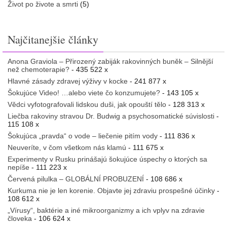
Život po živote a smrti
(5)
Najčitanejšie články
Anona Graviola – Přirozený zabiják rakovinných buněk – Silnější
než chemoterapie?
- 435 522 x
Hlavné zásady zdravej výživy v kocke
- 241 877 x
Šokujúce Video! …alebo viete čo konzumujete?
- 143 105 x
Vědci vyfotografovali lidskou duši, jak opouští tělo
- 128 313 x
Liečba rakoviny stravou Dr. Budwig a psychosomatické súvislosti
-
115 108 x
Šokujúca „pravda“ o vode – liečenie pitím vody
- 111 836 x
Neuveríte, v čom všetkom nás klamú
- 111 675 x
Experimenty v Rusku prinášajú šokujúce úspechy o ktorých sa
nepíše
- 111 223 x
Červená pilulka – GLOBÁLNÍ PROBUZENÍ
- 108 686 x
Kurkuma nie je len korenie. Objavte jej zdraviu prospešné účinky
-
108 612 x
„Vírusy“, baktérie a iné mikroorganizmy a ich vplyv na zdravie
človeka
- 106 624 x