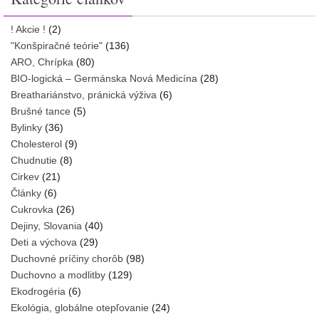
! Akcie !
(2)
"Konšpiračné teórie"
(136)
ARO, Chrípka
(80)
BIO-logická – Germánska Nová Medicína
(28)
Breathariánstvo, pránická výživa
(6)
Brušné tance
(5)
Bylinky
(36)
Cholesterol
(9)
Chudnutie
(8)
Cirkev
(21)
Články
(6)
Cukrovka
(26)
Dejiny, Slovania
(40)
Deti a výchova
(29)
Duchovné príčiny chorôb
(98)
Duchovno a modlitby
(129)
Ekodrogéria
(6)
Ekológia, globálne otepľovanie
(24)