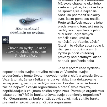
Má svoje chápanie okolitého
sveta a myslí si, že práve to je
najsprávnejšie a najlepšie.
Snaží sa podmaniť si okolitý
svet, často pomocou násilia.
Preto akýkoľvek rozpor s jeho
predstavami o tom, aký má byť
okolitý svet, vyvoláva v jeho
duši búrku agresívnych
emócií: zlosť, urážku,
nenávisť, pohŕdanie, závisť,
ľútosť – to všetko zasa vedie k
Zbavte sa pýchy – ako sa
rôznym chorobám a smrti.
zbaviť nesúladu so svetom –
Pýcha je pocit vnútornej
Sineľnikov Valerij
prevahy nad ostatnými alebo
naopak, poníženie seba.
Je to v prvom rade výsledok
nepochopenia svojho pravého miesta vo Vesmíre, svojho
predurčenia v tomto živote, neuvedomenie si cieľa a zmyslu života.
Vyzerá to tak, že sa všetka energia vynakladá na dokazovanie
svojej pravdy, na boj s okolitým svetom. Prestavme si, že bunka
začína bojovať s celým organizmom a brániť svoje záujmy,
neprihliadajúc k záujmom celého organizmu. Potrebuje organizmus
takúto bunku? Môže bunka určovať svoje podmienky organizmu?
Nie. Organizmus sa bude snažiť zbaviť sa jej, inak sa táto bunka
premení v rakovinovú a zničí celá organizmus.