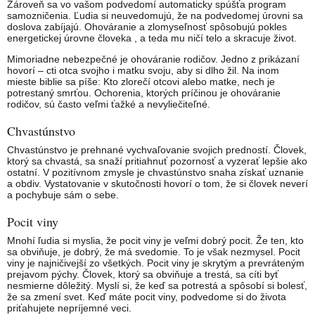
Zároveň sa vo vašom podvedomí automaticky spúšťa program
samozničenia. Ľudia si neuvedomujú, že na podvedomej úrovni sa
doslova zabíjajú. Ohováranie a zlomyseľnosť spôsobujú pokles
energetickej úrovne človeka , a teda mu ničí telo a skracuje život.
Mimoriadne nebezpečné je ohováranie rodičov. Jedno z prikázaní
hovorí – cti otca svojho i matku svoju, aby si dlho žil. Na inom
mieste biblie sa píše: Kto zlorečí otcovi alebo matke, nech je
potrestaný smrťou. Ochorenia, ktorých príčinou je ohováranie
rodičov, sú často veľmi ťažké a nevyliečiteľné.
Chvastúnstvo
Chvastúnstvo je prehnané vychvaľovanie svojich predností. Človek,
ktorý sa chvastá, sa snaží pritiahnuť pozornosť a vyzerať lepšie ako
ostatní. V pozitívnom zmysle je chvastúnstvo snaha získať uznanie
a obdiv. Vystatovanie v skutočnosti hovorí o tom, že si človek neverí
a pochybuje sám o sebe.
Pocit viny
Mnohí ľudia si myslia, že pocit viny je veľmi dobrý pocit. Že ten, kto
sa obviňuje, je dobrý, že má svedomie. To je však nezmysel. Pocit
viny je najničivejší zo všetkých. Pocit viny je skrytým a prevráteným
prejavom pýchy. Človek, ktorý sa obviňuje a trestá, sa cíti byť
nesmierne dôležitý. Myslí si, že keď sa potrestá a spôsobí si bolesť,
že sa zmení svet. Keď máte pocit viny, podvedome si do života
priťahujete nepríjemné veci.