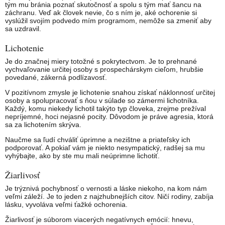
tým mu bránia poznať skutočnosť a spolu s tým mať šancu na
záchranu. Veď ak človek nevie, čo s ním je, aké ochorenie si
vyslúžil svojím podvedo mím programom, nemôže sa zmeniť aby
sa uzdravil.
Lichotenie
Je do značnej miery totožné s pokrytectvom. Je to prehnané
vychvaľovanie určitej osoby s prospechárskym cieľom, hrubšie
povedané, zákerná podlízavosť.
V pozitívnom zmysle je lichotenie snahou získať náklonnosť určitej
osoby a spolupracovať s ňou v súlade so zámermi lichotníka.
Každý, komu niekedy lichotil takýto typ človeka, zrejme prežíval
nepríjemné, hoci nejasné pocity. Dôvodom je práve agresia, ktorá
sa za lichotením skrýva.
Naučme sa ľudí chváliť úprimne a nezištne a priateľsky ich
podporovať. A pokiaľ vám je niekto nesympatický, radšej sa mu
vyhýbajte, ako by ste mu mali neúprimne lichotiť.
Žiarlivosť
Je trýznivá pochybnosť o vernosti a láske niekoho, na kom nám
veľmi záleží. Je to jeden z najzhubnejších citov. Ničí rodiny, zabíja
lásku, vyvoláva veľmi ťažké ochorenia.
Žiarlivosť je súborom viacerých negatívnych emócií: hnevu,