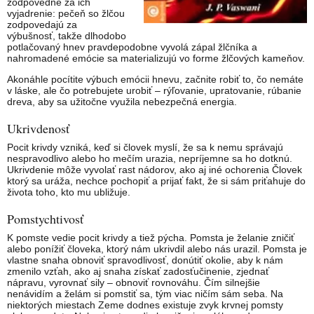
zodpovedné za ich
vyjadrenie: pečeň so žlčou
zodpovedajú za
výbušnosť, takže dlhodobo
potlačovaný hnev pravdepodobne vyvolá zápal žlčníka a
nahromadené emócie sa materializujú vo forme žlčových kameňov.
Akonáhle pocítite výbuch emócii hnevu, začnite robiť to, čo nemáte
v láske, ale čo potrebujete urobiť – rýľovanie, upratovanie, rúbanie
dreva, aby sa užitočne využila nebezpečná energia.
Ukrivdenosť
Pocit krivdy vzniká, keď si človek myslí, že sa k nemu správajú
nespravodlivo alebo ho mečím urazia, nepríjemne sa ho dotknú.
Ukrivdenie môže vyvolať rast nádorov, ako aj iné ochorenia Človek
ktorý sa uráža, nechce pochopiť a prijať fakt, že si sám priťahuje do
života toho, kto mu ubližuje.
Pomstychtivosť
K pomste vedie pocit krivdy a tiež pýcha. Pomsta je želanie zničiť
alebo ponížiť človeka, ktorý nám ukrivdil alebo nás urazil. Pomsta je
vlastne snaha obnoviť spravodlivosť, donútiť okolie, aby k nám
zmenilo vzťah, ako aj snaha získať zadosťučinenie, zjednať
nápravu, vyrovnať sily – obnoviť rovnováhu. Čím silnejšie
nenávidím a želám si pomstiť sa, tým viac ničím sám seba. Na
niektorých miestach Zeme dodnes existuje zvyk krvnej pomsty