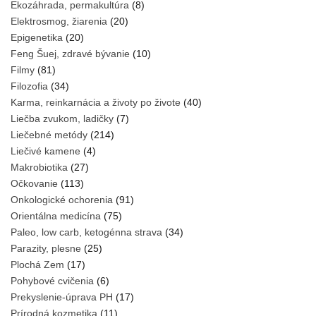
Ekozáhrada, permakultúra
(8)
Elektrosmog, žiarenia
(20)
Epigenetika
(20)
Feng Šuej, zdravé bývanie
(10)
Filmy
(81)
Filozofia
(34)
Karma, reinkarnácia a životy po živote
(40)
Liečba zvukom, ladičky
(7)
Liečebné metódy
(214)
Liečivé kamene
(4)
Makrobiotika
(27)
Očkovanie
(113)
Onkologické ochorenia
(91)
Orientálna medicína
(75)
Paleo, low carb, ketogénna strava
(34)
Parazity, plesne
(25)
Plochá Zem
(17)
Pohybové cvičenia
(6)
Prekyslenie-úprava PH
(17)
Prírodná kozmetika
(11)