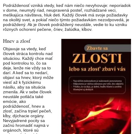
Podráždenosť vzniká vtedy, keď nám niečo nevyhovuje: neporiadok
v dome, neumytý riad, neupravená posteľ, rozhádzané veci,
meškajúca návšteva, hluk deti. Každý človek má svoje požiadavky
na okolitý svet, a pokiaľ niečo týmto požiadavkám nezodpovedá, je
podráždený. Ak je človek podráždený neustále, vedie to ku vzniku
rôznych ochorení pečene, čriev, žalúdka, kĺbov.
Hnev a zlosť
Objavuje sa vtedy, keď
človek stráca kontrolu nad
situáciou. Každý chce mať
pod kontrolou to, čo sa
deje, lenže nie vždy sa to
darí. A keď sa to nedarí,
objaví sa hnev, ktorý môže
viesť až k fyzickému
násiliu, aby sa situácia
zmenila. Ak v sebe človek
neustále potláča také
emócie, ako
podráždenosť, hnev a
zlosť, začína trpieť pečeň,
kĺby, dýchacie orgány.
Nevyjadrené pocity sa
začnú hromadiť najmä v
orgánoch, ktoré sú