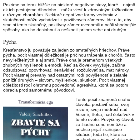
Pozrime sa teraz bližšie na niektoré negatívne stavy, ktoré – najmä
ak ich pestujeme dlhodobo – môžu viesť k zdravotným ťažkostiam
a rôznym chorobám. Niektoré negatívne formy vedomia v
skutočnosti môžu vychádzať z pozitívnych zámerov. Ide o to, aby
sme si tento skutočný, pozitívny zámer uvedomili a našli vhodnejšie
spôsoby, ako ho dosiahnuť a neškodiť pritom sebe ani druhým.
Pýcha
Kresťanstvo ju považuje za jeden zo smrteľných hriechov. Práve
pýcha, pocit vlastnej dôležitosti je príčinou trápenia a chorôb, často
nevyliečiteľných a aj smrti. Práve ona je prameňom všetkých
zhubných myšlienok a emócií. Keď sa človek vyvyšuje, začína
odsudzovať, opovrhovať, nenávidieť, rozčuľovať sa, mať nároky.
Pocit vlastnej prevahy nad ostatnými rodí povýšenosť a želanie
ponížiť druhých – slovom, myšlienkou, skutkom. Pocit vlastnej
dôležitosti rodí ohromnú podvedomú agresivitu, ktorá sa potom
obracia proti samotnému pôvodcovi.
Tento pocit znamená snahu
človeka postaviť seba, svoj
rozum, svoju múdrosť nad
Vesmír, Boha, nad čokoľvek v
tomto svete. Povýšený človek
za žiadnu cenu nemôže a
nechce prijať zraňujúce
situácie, teda tie, ktoré sa
nezhodujú s jeho očakávaním.