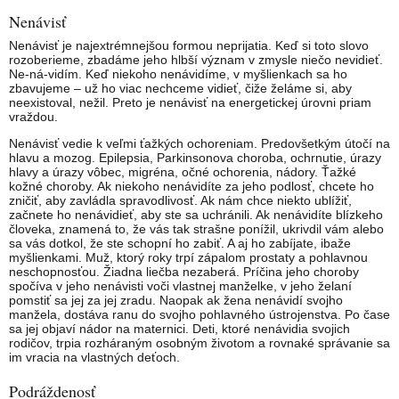
Nenávisť
Nenávisť je najextrémnejšou formou neprijatia. Keď si toto slovo
rozoberieme, zbadáme jeho hlbší význam v zmysle niečo nevidieť.
Ne-ná-vidím. Keď niekoho nenávidíme, v myšlienkach sa ho
zbavujeme – už ho viac nechceme vidieť, čiže želáme si, aby
neexistoval, nežil. Preto je nenávisť na energetickej úrovni priam
vraždou.
Nenávisť vedie k veľmi ťažkých ochoreniam. Predovšetkým útočí na
hlavu a mozog. Epilepsia, Parkinsonova choroba, ochrnutie, úrazy
hlavy a úrazy vôbec, migréna, očné ochorenia, nádory. Ťažké
kožné choroby. Ak niekoho nenávidíte za jeho podlosť, chcete ho
zničiť, aby zavládla spravodlivosť. Ak nám chce niekto ublížiť,
začnete ho nenávidieť, aby ste sa uchránili. Ak nenávidíte blízkeho
človeka, znamená to, že vás tak strašne ponížil, ukrivdil vám alebo
sa vás dotkol, že ste schopní ho zabiť. A aj ho zabíjate, ibaže
myšlienkami. Muž, ktorý roky trpí zápalom prostaty a pohlavnou
neschopnosťou. Žiadna liečba nezaberá. Príčina jeho choroby
spočíva v jeho nenávisti voči vlastnej manželke, v jeho želaní
pomstiť sa jej za jej zradu. Naopak ak žena nenávidí svojho
manžela, dostáva ranu do svojho pohlavného ústrojenstva. Po čase
sa jej objaví nádor na maternici. Deti, ktoré nenávidia svojich
rodičov, trpia rozháraným osobným životom a rovnaké správanie sa
im vracia na vlastných deťoch.
Podráždenosť