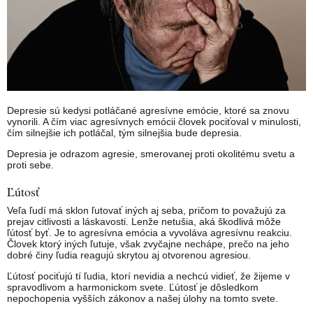
Depresie sú kedysi potláčané agresívne emócie, ktoré sa znovu
vynorili. A čím viac agresívnych emócii človek pociťoval v minulosti,
čím silnejšie ich potláčal, tým silnejšia bude depresia.
Depresia je odrazom agresie, smerovanej proti okolitému svetu a
proti sebe.
Ľútosť
Veľa ľudí má sklon ľutovať iných aj seba, pričom to považujú za
prejav citlivosti a láskavosti. Lenže netušia, aká škodlivá môže
ľútosť byť. Je to agresívna emócia a vyvoláva agresívnu reakciu.
Človek ktorý iných ľutuje, však zvyčajne nechápe, prečo na jeho
dobré činy ľudia reagujú skrytou aj otvorenou agresiou.
Ľútosť pociťujú tí ľudia, ktorí nevidia a nechcú vidieť, že žijeme v
spravodlivom a harmonickom svete. Ľútosť je dôsledkom
nepochopenia vyšších zákonov a našej úlohy na tomto svete.