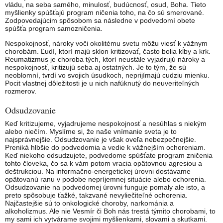
vládu, na seba samého, minulosť, budúcnosť, osud, Boha. Tieto
myšlienky spúšťajú program ničenia toho, na čo sú smerované.
Zodpovedajúcim spôsobom sa následne v podvedomí obete
spúšťa program samozničenia.
Nespokojnosť, nároky voči okolitému svetu môžu viesť k vážnym
chorobám. Ľudí, ktorí majú sklon kritizovať, často bolia kĺby a krk.
Reumatizmus je choroba tých, ktorí neustále vyjadrujú nároky a
nespokojnosť, kritizujú seba aj ostatných. Je to tým, že sú
neoblomní, tvrdí vo svojich úsudkoch, neprijímajú cudziu mienku.
Pocit vlastnej dôležitosti je u nich nafúknutý do neuveriteľných
rozmerov.
Odsudzovanie
Keď kritizujeme, vyjadrujeme nespokojnosť a nesúhlas s niekým
alebo niečím. Myslíme si, že naše vnímanie sveta je to
najsprávnejšie. Odsudzovanie je však oveľa nebezpečnejšie.
Preniká hlbšie do podvedomia a vedie k vážnejším ochoreniam.
Keď niekoho odsudzujete, podvedome spúšťate program zničenia
tohto človeka, čo sa k vám potom vracia opätovnou agresiou a
deštrukciou. Na informačno-energetickej úrovni dostávame
opätovanú ranu v podobe nepríjemnej situácie alebo ochorenia.
Odsudzovanie na podvedomej úrovni funguje pomaly ale isto, a
preto spôsobuje ťažké, takzvané nevyliečiteľné ochorenia.
Najčastejšie sú to onkologické choroby, narkománia a
alkoholizmus. Ale nie Vesmír či Boh nás trestá týmito chorobami, to
my sami ich vytvárame svojimi myšlienkami, slovami a skutkami.