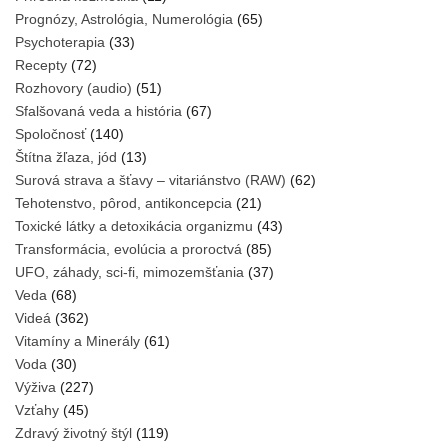
Prognózy, Astrológia, Numerológia
(65)
Psychoterapia
(33)
Recepty
(72)
Rozhovory (audio)
(51)
Sfalšovaná veda a história
(67)
Spoločnosť
(140)
Štítna žľaza, jód
(13)
Surová strava a šťavy – vitariánstvo (RAW)
(62)
Tehotenstvo, pôrod, antikoncepcia
(21)
Toxické látky a detoxikácia organizmu
(43)
Transformácia, evolúcia a proroctvá
(85)
UFO, záhady, sci-fi, mimozemšťania
(37)
Veda
(68)
Videá
(362)
Vitamíny a Minerály
(61)
Voda
(30)
Výživa
(227)
Vzťahy
(45)
Zdravý životný štýl
(119)