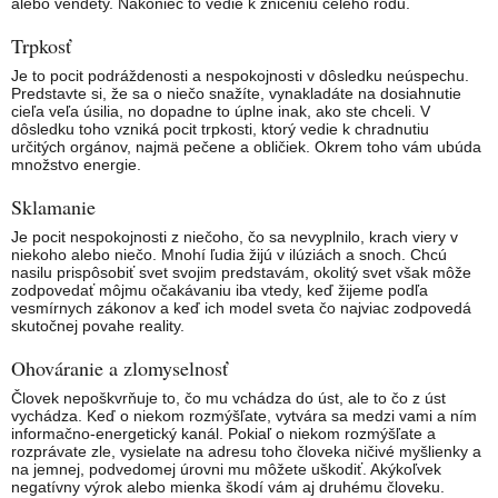
alebo vendety. Nakoniec to vedie k zničeniu celého rodu.
Trpkosť
Je to pocit podráždenosti a nespokojnosti v dôsledku neúspechu.
Predstavte si, že sa o niečo snažíte, vynakladáte na dosiahnutie
cieľa veľa úsilia, no dopadne to úplne inak, ako ste chceli. V
dôsledku toho vzniká pocit trpkosti, ktorý vedie k chradnutiu
určitých orgánov, najmä pečene a obličiek. Okrem toho vám ubúda
množstvo energie.
Sklamanie
Je pocit nespokojnosti z niečoho, čo sa nevyplnilo, krach viery v
niekoho alebo niečo. Mnohí ľudia žijú v ilúziách a snoch. Chcú
nasilu prispôsobiť svet svojim predstavám, okolitý svet však môže
zodpovedať môjmu očakávaniu iba vtedy, keď žijeme podľa
vesmírnych zákonov a keď ich model sveta čo najviac zodpovedá
skutočnej povahe reality.
Ohováranie a zlomyselnosť
Človek nepoškvrňuje to, čo mu vchádza do úst, ale to čo z úst
vychádza. Keď o niekom rozmýšľate, vytvára sa medzi vami a ním
informačno-energetický kanál. Pokiaľ o niekom rozmýšľate a
rozprávate zle, vysielate na adresu toho človeka ničivé myšlienky a
na jemnej, podvedomej úrovni mu môžete uškodiť. Akýkoľvek
negatívny výrok alebo mienka škodí vám aj druhému človeku.