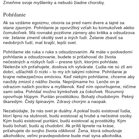
Zmeňme svoje myšlienky a nebudú žiadne choroby.
Pohŕdanie
Ak sa vzdáme egoizmu, otvoria sa pred nami dvere a tajné sa
stane zjavným. Pohŕdanie je opovržlivý vzťah ku komukoľvek alebo
čomukoľvek. Má rovnaké pozitívne zámery ako kritika a odsudzova
nie: želanie zmeniť okolitý svet a iných ľudí. Želanie zbaviť sa
nedobrých ľudí, mať krajší, lepší svet.
Pohŕdame ide ruka v ruke s odsudzovaním. Ak máte v podvedomí
pohŕdanie a odsudzovanie, budete si priťahovať do života
nečestných a nízkych ľudí – presne tých, ktorými pohŕdate.
Nielenže ich priťahujete, doslova ich vytvárate. Ľudia nie sú zlí ani
dobrí, ušľachtilí či nízki – to my ich takými robíme. Pohŕdanie je
krajne nebezpečnou emóciou. Keď niekým pohŕdame, chceme aby
navždy zmizol z nášho života. Neprijímame ho. Lenže on je
odrazom našich pocitov a myšlienok. Keď ním opovrhujeme, ničíme
sami seba. Pohŕdať možno kýmkoľvek za čokoľvek. Rozumný
opovrhuje hlúpym. Puritán prostitútkou. Bohatý chudobným. Pekný
škaredým. Čistý špinavým. Zdravý chorým a naopak.
Nezabúdajte, že nás svet je duálny. A pokiaľ budú existovať ľudia,
ktorí lipnú na slušnosti, budú existovať aj hrubé a nečestné osoby.
Kým budú existovať puritáni, budú existovať aj prostitútky. Kým
budú bohatí, budú aj chudobní. Ak príliš lipnete na kráse,
priťahujete do svojho života ošklivosť. Žena, ktorá odsudzuje
alkoholikov, veľmi pravdepodobne bude mať syna alkoholika.