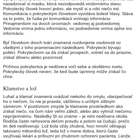
nasadzovať si masku, ktorá nezodpovedá vnútornému stavu.
Pokrytecký človek hovorí jedno, ale myslí si a robí niečo iné.
Komunikácia s pokryteckým človekom vyvoláva bolesť hlavy. Stáva
sa to preto, že ľudia pri komunikácii vnímajú informáciu.
Prinajmenšom na dvoch úrovniach: vedomej aj podvedomej.
Vedomie vníma jednu informáciu, no podvedomie vníma úplne inú
informáciu.
Byť človekom dvoch tvári znamená rozdvojenie osobnosti so
všetkými z toho prameniacimi následkami. Pokryteckí bývajú
politici. Pokrytectvom sa dá získať prospech, votrieť sa do priazne,
získať dôveru alebo pozornosť.
Príčinou pokrytectva je nedôvera voči sebe a okolitému svetu.
Pokrytecký človek neverí, že keď bude úprimný môže získať čo
chce.
Klamstvo a lož
Luhať a klamať znamená uvádzať niekoho do omylu, ubezpečovať
ho o niečom, čo nie je pravda, väčšinou s určitým zištným
zámerom. V pozitívnom zmysle ]e klamanie prostriedkom ako
získať niečo, na čom nám veľmi záleží, alebo ako vyhnúť niečomu
nepríjemnému. Následky lži sú známe – je nimi nedôvera okolia.
Rodičia často nehovoria deťom pravdu a potom sa čudujú, prečo
im deti nedôverujú. Lož bola vždy zhubná, hoci mnohí obhajujú
takzvanú milosrdnú lož, teda lož v mene dobra, ktorú často
využívajú lekári a príbuzní pri zhubnom ochorení pacienta. Lenže