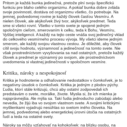
Pritom je každá bunka jedinečná, pretože plní svoju špecifickú
funkciu pre blaho celého organizmu. A pokiaľ bunka dobre zvláda
svoje povinnosti, dostáva od organizmu všetko, čo potrebuje. Na
jemnej, podvedomej rovine je každý človek časťou Vesmíru. A
nielen človek, ale akýkoľvek živý tvor, akýkoľvek predmet. Teda
sme si všetci rovní. Všetko v tomto svete je spojené jedným
spoločným cieľom, smerovaním k celku, teda k Bohu, Vesmíru,
Vyššej inteligencii. A každý na tejto ceste vnáša svoj jedinečný vklad
do celkového vesmírneho procesu vývoja. My všetci ideme jedným
smerom, ale každý svojou vlastnou cestou. Je dôležité, aby človek
cítil svoju hodnotu, významnosť a jedinečnosť na tomto svete. Nie
však prostredníctvom vyvyšovania sa nad ostatných, pretože každý
človek a predmet je významný po svojom, ale prostredníctvom
uvedomenia si vlastnej jedinečnosti v spoločnom vesmíre.
Kritika, nároky a nespokojnosť
Kritika je hodnotenie a odhaľovanie nedostatkov v čomkoľvek, je to
negatívny úsudok o čomkoľvek. Kritika je jedným z plodov pýchy.
Ľudia, ktorí stále kritizujú, chcú aby ostatní zodpovedali ich
predstavám o svete, morálke, živote. Myslia si, že ich mienka je
najsprávnejšia. Ale mýlia sa. Takí ľudia jednoducho zabúdajú alebo
nevedia, že žijú iba vo svojom vlastnom svete. A svojimi kritickými
myšlienkami vyjadrujú nesúhlas so svetom iného človeka. Na
jemnej, podvedomej alebo energetickej úrovni útočia na ostatných
ľudí a teda na ostatné svety.
Nároky sa môžu vzťahovať na kohokoľvek: na blízku osobu, na