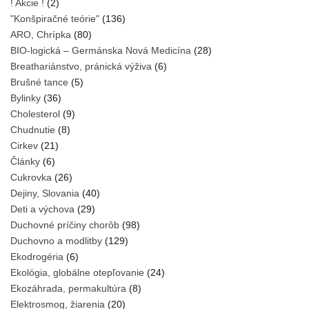
! Akcie !
(2)
"Konšpiračné teórie"
(136)
ARO, Chrípka
(80)
BIO-logická – Germánska Nová Medicína
(28)
Breathariánstvo, pránická výživa
(6)
Brušné tance
(5)
Bylinky
(36)
Cholesterol
(9)
Chudnutie
(8)
Cirkev
(21)
Články
(6)
Cukrovka
(26)
Dejiny, Slovania
(40)
Deti a výchova
(29)
Duchovné príčiny chorôb
(98)
Duchovno a modlitby
(129)
Ekodrogéria
(6)
Ekológia, globálne otepľovanie
(24)
Ekozáhrada, permakultúra
(8)
Elektrosmog, žiarenia
(20)