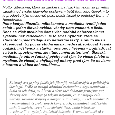
Motto: „Medicína, ktorá sa zaoberá iba fyzickým telom sa priveľmi
vzdialila od svojho hlavného poslania – liečiť ľudí, lebo človek – to
je predovšetkým duchovné pole. Lekár filozof je podobný Bohu…“
Hippokrates
Preto kedysi filozofia, náboženstvo a medicína tvorili jeden
celok – jeden človek ovládal všetky tieto znalostí, a liečil.
Dnes sa však medicína čoraz viac podobá náboženskému
systému než vedeckému. Je to zmes hypotéz, ktoré sa
študentom predkladajú ako nezvratné fakty, a oni to musia
akceptovať. Už počas štúdia musia medici absorbovať kvantá
cudzích myšlienok a starých postupov liečenia – podriaďovať
sa často „pochybným, ale titulovaným autoritám“. Školská
medicína je odbor ľudskej pýchy nad tým, čo vieme (alebo si
myslíme, že vieme) a chýbajúcej pokory pred tým, čo nevieme
s istotou a vôbec ani netušíme…
Súčasný svet je plný falošných filozofií, náboženských a politických
ideológií. Keďže sa nedajú odstrániť racionálnou argumentáciou –
ľudia sa ich držia, sú hluchí a slepí voči dôkazom jasnejším než
slnečný deň… Čo stojí za takými názormi, čo si osvojujú celé
národy, sociálne skupiny a navzájom sa utvrdzujú v ich pravdivosti
v masmédiách či zvolávaných kongresoch, summitoch atď.?
Lekári
pichajú injekcie, operujú, predpisujú lieky, plnia inštrukcie
„vrchnosti“ a vypisujú štatistické hlásenia. V tomto kolotoči sú v