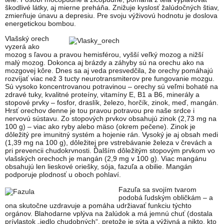
škodlivé látky, aj mierne preháňa. Znižuje kyslosť žalúdočných štiav,
zmierňuje únavu a depresiu. Pre svoju výživovú hodnotu je doslova
energetickou bombou.
Vlašský orech
vyzerá ako
mozog s ľavou a pravou hemisférou, vyšší veľký mozog a nižší
malý mozog. Dokonca aj brázdy a záhyby sú na orechu ako na
mozgovej kôre. Dnes sa aj veda presvedčila, že orechy pomáhajú
rozvíjať viac než 3 tucty neurotransmiterov pre fungovanie mozgu.
Sú vysoko koncentrovanou potravinou – orechy sú veľmi bohaté na
zdravé tuky, kvalitné proteíny, vitamíny E, B1 a B6, minerály a
stopové prvky – fosfor, draslík, železo, horčík, zinok, meď, mangán.
Hrsť orechov denne je tou pravou potravou pre naše srdce i
nervovú sústavu. Zo stopových prvkov obsahujú zinok (2,73 mg na
100 g) – viac ako ryby alebo mäso (okrem pečene). Zinok je
dôležitý pre imunitný systém a hojenie rán. Vysoký je aj obsah medi
(1,39 mg na 100 g), dôležitej pre vstrebávanie železa v črevách a
pri prevencii chudokrvnosti. Ďalším dôležitým stopovým prvkom vo
vlašských orechoch je mangán (2,9 mg v 100 g). Viac mangánu
obsahujú len lieskové oriešky, sója, fazuľa a obilie. Mangán
podporuje plodnosť u oboch pohlaví.
Fazuľa sa svojím tvarom
podobá ľudským obličkám – a
ona skutočne uzdravuje a pomáha udržiavať funkciu týchto
orgánov. Blahodarne vplýva na žalúdok a má jemnú chuť (dostala
prívlastok „jedlo chudobných“, pretože je sýta a výživná a nikto, kto