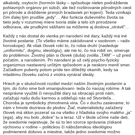
alkaloidy, oxytocín (hormón lásky – spôsobuje nielen podráždenie
pohlavných orgánov pri súloži, ale tiež rozširovanie pôrodných ciest
pri pôrode a dráždenie prsných bradaviek pri kojení). Teda vznikajú
čím ďalej tým prudšie „jedy“… Ako funkcia duševného života sa
tieto jedy v rozumnej miere tvoria stále a telo ich prirodzene
odbúrava, ale prudkými vášňami sa môžeme aj doslova „otráviť“…
Každý z nás dostal do vienka pri narodení iné dary, každý má iné
životné poslanie. (To všetko máme zakódované v osobnom – radix
horoskope). Ak však človek robí to, čo robia druhí (nasleduje
„uniformitu“, dogmu, ideológiu), ale nie to, čo má robiť on, smeruje
do problémov. Životný plán si človek (duša) zvolila „TAM“ – už pred
počatím, a narodením. Pri narodení je už celý psycho-fyzický
organizmus nastavený určitým spôsobom a je neskoro meniť smer.
Začiatkom puberty potom príde ten dôležitý okamih, kedy sa
mladému človeku začnú z vnútra vynárať ideály.
Hriech je v skutočnosti rozdiel medzí naším životným poslaním a
tým, do čoho sme boli vmanipulovaní- teda čo naozaj robíme. A tak
nesprávne využité či nevyužité dary sa obracajú proti nám,
zaťažujú našu dušu karmou a oddeľujú nás od Stvoriteľa…
Choroba je symbolicky zhmotnená vina. Čo v duchu zasievame, to
nám v hmote dozrieva do plodov. Žiaľ, materialisticky zaťažený
človek má sklon pozerať sa na všetko z hľadiska svojho malého „ja“
(ega), aby mu bolo „dobre“ tu a teraz. Už v škole učíme naše deti,
že svedomie nejestvuje, že sú to len vzorce správania získané
výchovou v rodine – politickou či náboženskou ideológiou
podmienené dobovo a miestne, takže jedno svedomie možno