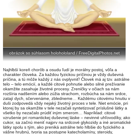
obrázok so súhlasom holohololand / FreeDigitalPhotos.net
Najhlbší koreň chorôb a osudu ľudí je morálny postoj, vôľa a
charakter človeka. Za každou fyzickou príčinou je vždy duševná
príčina, a tú môže každý z nás ovplyvniť! Človek má aj tzv. astrálne
telo – telo emócií, a každé citové pohnutie alebo silné prežívanie
okamžite zasahuje životné procesy. Zreničky v očiach sa nám
rozšíria nadšením alebo zúžia strachom, rozbúcha sa nám srdce,
zatají dych, sčervenáme, zbledneme… Každému citovému hnutiu v
duši zodpovedá vždy nejaký životný proces v tele. Niet emócie, pri
ktorej by sa okamžite v tele nezačali syntetizovať príslušné látky a
všetko by nezačalo prúdiť iným smerom… Napríklad: citové
vzrušenie pri romantickej duševnej láske – nevinné uhľovodíky, ako
cukor, sa začnú meniť najprv na srdcové glykozidy a iné aromatické
látky spolu s tým, ako preniká astrálne telo hlbšie do fyzického a
vášne hrubnú, tvoria sa postupne katecholamíny, steroidy,