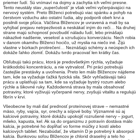
priemer ľudí. Sú vnímaví na dojmy a zachytia ich veľmi presne.
Tento neustály stav „superčulosti“ je však veľmi vyčerpávajúci na
nervový systém. Preto Blíženci potrebujú viac spánku a pohyb na
čerstvom vzduchu ako ostatní ľudia, aby podporili obeh krvi a
posilnili svoje pľúca. Väčšina Blížencov je uvravená a mali by sa
vyhýbať prejavu netrpezlivosti a neskákať iným do reči… Na druhej
strane majú schopnosť povzbudiť náladu ľudí, lebo prinášajú
nákazlivé nadšenie, veselosť a vzrušujúcu konverzáciu. Nech robia
v danom okamihu Blíženci hocičo, už myslia na niečo iné. Žijú
vlastne v búrkach protirečení… Neznášajú schémy a neúspech ich
dokáže ľahko zlomiť. Dokážu tvrdo pracovať len krátky čas.
Obľubujú takú prácu, ktorá je predovšetkým rýchla, vyžaduje
krátkodobú koncentráciu, a nie vytrvalosť. Pri práci potrebujú
častejšie prestávky a uvoľnenia. Preto len málo Blížencov nájdeme
tam, kde sa vyžaduje ťažká fyzická sila. Skôr vyhľadávajú takú
prácu a uplatňujú sa tam, kde sa vyžaduje bystrý rozum alebo
rýchle a šikovné ruky. Každodenná strava by mala obsahovať
potraviny, ktoré vyživujú vyčerpané nervy, zvyšujú vitalitu a regulujú
fibrín v krvi.
Všeobecne by mali dať prednosť proteínovej strave – nemastné
mäso, ryby, vajcia, syr, orechy a sójové boby. Významné sú aj
kalciové potraviny, ktoré dokážu upokojiť rozrušené nervy – jogurt,
mlieko, kapusta, kel. Ak sa do organizmu z potravín dostáva málo
kalcia, je potrebné ho dopĺňať vo forme múčky z kostí alebo
kalciových tabliet. Nezabúdať, že vitamín D je potrebný k absorpcii
kalcia. Bunkovou soľou Blížencov je chlorid draselný a telo ho