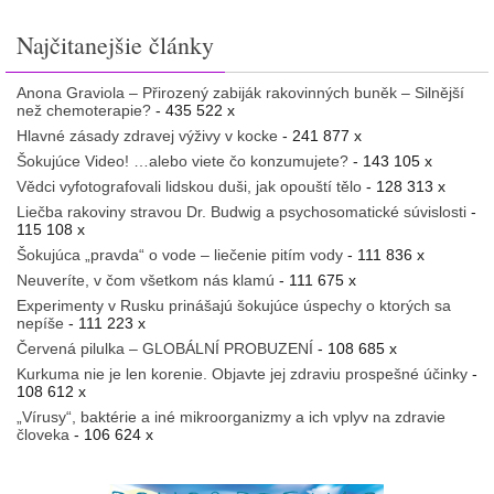
Najčitanejšie články
Anona Graviola – Přirozený zabiják rakovinných buněk – Silnější
než chemoterapie?
- 435 522 x
Hlavné zásady zdravej výživy v kocke
- 241 877 x
Šokujúce Video! …alebo viete čo konzumujete?
- 143 105 x
Vědci vyfotografovali lidskou duši, jak opouští tělo
- 128 313 x
Liečba rakoviny stravou Dr. Budwig a psychosomatické súvislosti
-
115 108 x
Šokujúca „pravda“ o vode – liečenie pitím vody
- 111 836 x
Neuveríte, v čom všetkom nás klamú
- 111 675 x
Experimenty v Rusku prinášajú šokujúce úspechy o ktorých sa
nepíše
- 111 223 x
Červená pilulka – GLOBÁLNÍ PROBUZENÍ
- 108 685 x
Kurkuma nie je len korenie. Objavte jej zdraviu prospešné účinky
-
108 612 x
„Vírusy“, baktérie a iné mikroorganizmy a ich vplyv na zdravie
človeka
- 106 624 x