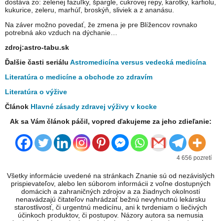
dostáva zo: zelenej fazuľky, špargle, cukrovej repy, karotky, karfiolu,
kukurice, zeleru, marhúľ, broskýň, sliviek a z ananásu.
Na záver možno povedať, že zmena je pre Blížencov rovnako
potrebná ako vzduch na dýchanie…
zdroj:astro-tabu.sk
Ďalšie časti seriálu
Astromedicína versus vedecká medicína
Literatúra o medicíne a obchode zo zdravím
Literatúra o výžive
Článok
Hlavné zásady zdravej výživy v kocke
Ak sa Vám článok páčil, vopred ďakujeme za jeho zdieľanie:
4 656 pozretí
Všetky informácie uvedené na stránkach Znanie sú od nezávislých
prispievateľov, alebo len súborom informácii z voľne dostupných
domácich a zahraničných zdrojov a za žiadnych okolností
nenavádzajú čitateľov nahrádzať bežnú nevyhnutnú lekársku
starostlivosť, či urgentnú medicínu, ani k tvrdeniam o liečivých
účinkoch produktov, či postupov. Názory autora sa nemusia