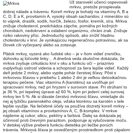
Už starovekí učenci ospevovali
mrkvu, pretože prospievala
dobrej nálade a tráveniu. Koreň mrkvy je bohatý na vitamíny A, B a
C, D, E a K, provitamín A, vysoký obsah sacharidov, z minerálov sú
to vápnik, draslík, sodík, horčík, železo, fosfor, kremík, síra. Mrkva
znižuje cholesterol, predchádza zápche, pomáha pri kožných
chorobách, nedokrvení a oslabení organizmu, chráni zrak. Znižuje
riziko rakoviny pľúc. Jednoduchý spôsob, ako znížiť hladinu
cholesterolu v krvi. Je vynikajúcou regeneračnou potravinou, ak sa
človek cíti vyčerpaný alebo sa zotavuje.
Plátok mrkvy, vyzerá ako ľudské oko – je v ňom vidieť zreničku,
dúhovku aj lúčovité linky… A dnešná veda skutočne dokázala, že
mrkva zvyšuje cirkuláciu krvi v oku a funkciu očí – priaznivo
ovplyvňujú ostrosť videnia a schopnosť za šera lepšie vidieť. Každý
deň jedzte 2 mrkvy, alebo vypite pohár čerstvej šťavy. Pôst s
mrkvovou šťavou v priebehu 1 alebo 2 dní je veľkou detoxikačnou
terapiou pečene. Viac vitamínu A (karoténu) sa uvoľňuje pri
spracovaní mrkvy, než pri hryzení v surovom stave. Pri strúhaní to
je 36 %, pri tepelnej úprave až 60 %, kým pri jedení celej surovej
mrkvy len 5 %. Ak si dávate čerstvú mrkvovú šťavu, vmiešajte do
nej aj lyžičku panenského oleja, vďaka ktorému sa karotén v tele
lepšie využije. Na liečebné účely sa používa dozretý koreň mrkvy –
jej obsah vitamínov a provitamínov A, C, B-komplex. V mrkve
nájdeme aj cukor, silicu, pektíny a farbivá. Ďalej sa dokázala jej
účinnosť proti črevným parazitom, podporuje aj vylučovanie moču.
V detskej výžive preberá funkciu dietetika pri liečbe porúch
trávenia. Mrkvová šťava je osvedčeným prostriedkom proti zápalom