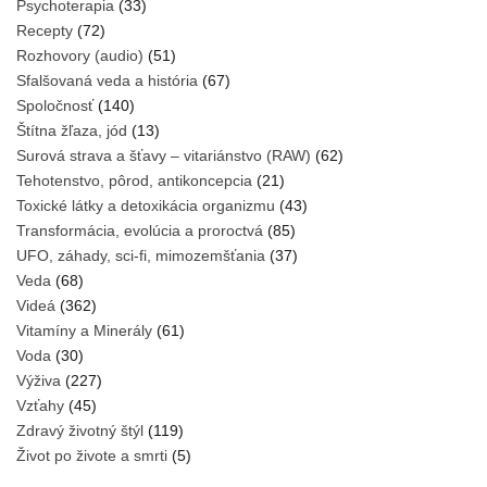
Psychoterapia
(33)
Recepty
(72)
Rozhovory (audio)
(51)
Sfalšovaná veda a história
(67)
Spoločnosť
(140)
Štítna žľaza, jód
(13)
Surová strava a šťavy – vitariánstvo (RAW)
(62)
Tehotenstvo, pôrod, antikoncepcia
(21)
Toxické látky a detoxikácia organizmu
(43)
Transformácia, evolúcia a proroctvá
(85)
UFO, záhady, sci-fi, mimozemšťania
(37)
Veda
(68)
Videá
(362)
Vitamíny a Minerály
(61)
Voda
(30)
Výživa
(227)
Vzťahy
(45)
Zdravý životný štýl
(119)
Život po živote a smrti
(5)