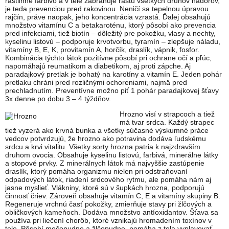
rastlinné farbivo a v tele zabraňuje rastu všetkých druhov nádorov,
je teda prevenciou pred rakovinou. Neničí sa tepelnou úpravou
rajčín, práve naopak, jeho koncentrácia vzrastá. Ďalej obsahujú
množstvo vitamínu C a betakaroténu, ktorý pôsobí ako prevencia
pred infekciami, tiež biotín – dôležitý pre pokožku, vlasy a nechty,
kyselinu listovú – podporuje krvotvorbu, tyramín – zlepšuje náladu,
vitamíny B, E, K, provitamín A, horčík, draslík, vápnik, fosfor.
Kombinácia týchto látok pozitívne pôsobí pri ochrane očí a pľúc,
napomáhajú reumatikom a diabetikom, aj proti zápche. Aj
paradajkový pretlak je bohatý na karotíny a vitamín E. Jeden pohár
pretlaku chráni pred rozličnými ochoreniami, najmä pred
prechladnutím. Preventívne možno piť 1 pohár paradajkovej šťavy
3x denne po dobu 3 – 4 týždňov.
Hrozno visí v strapcoch a tiež
má tvar srdca. Každý strapec
tiež vyzerá ako krvná bunka a všetky súčasné výskumné práce
vedcov potvrdzujú, že hrozno ako potravina dodáva ľudskému
srdcu a krvi vitalitu. Všetky sorty hrozna patria k najzdravším
druhom ovocia. Obsahuje kyselinu listovú, farbivá, minerálne látky
a stopové prvky. Z minerálnych látok má najvyššie zastúpenie
draslík, ktorý pomáha organizmu nielen pri odstraňovaní
odpadových látok, riadení srdcového rytmu, ale pomáha nám aj
jasne myslieť. Vlákniny, ktoré sú v šupkách hrozna, podporujú
činnosť čriev. Zároveň obsahuje vitamín C, E a vitamíny skupiny B.
Regeneruje vrchnú časť pokožky, zmierňuje stavy pri žlčových a
obličkových kameňoch. Dodáva množstvo antíoxidantov. Šťava sa
používa pri liečení chorôb, ktoré vznikajú hromadením toxínov v
tele. Pôsobí močopudne a žlčopudne, pomáha z tela vyplavovať