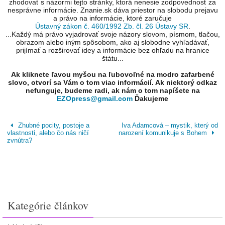
zhodovať s názormi tejto stránky, ktorá nenesie zodpovednosť za
nesprávne informácie. Znanie.sk dáva priestor na slobodu prejavu
a právo na informácie, ktoré zaručuje
Ústavný zákon č. 460/1992 Zb. čl. 26 Ústavy SR
.
...Každý má právo vyjadrovať svoje názory slovom, písmom, tlačou,
obrazom alebo iným spôsobom, ako aj slobodne vyhľadávať,
prijímať a rozširovať idey a informácie bez ohľadu na hranice
štátu...
Ak kliknete ľavou myšou na ľubovoľné na modro zafarbené
slovo, otvorí sa Vám o tom viac informácií. Ak niektorý odkaz
nefunguje, budeme radi, ak nám o tom napíšete na
EZOpress@gmail.com
Ďakujeme
Zhubné pocity, postoje a
Iva Adamcová – mystik, který od
vlastnosti, alebo čo nás ničí
narození komunikuje s Bohem
zvnútra?
Kategórie článkov