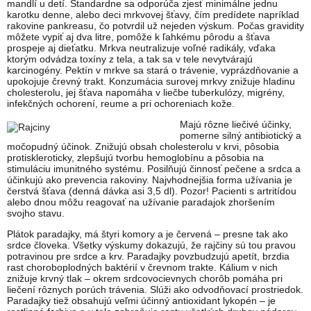
mandlí u detí. Štandardne sa odporúča zjesť minimálne jednu
karotku denne, alebo deci mrkvovej šťavy, čím predídete napríklad
rakovine pankreasu, čo potvrdil už nejeden výskum. Počas gravidity
môžete vypiť aj dva litre, pomôže k ľahkému pôrodu a šťava
prospeje aj dieťatku. Mrkva neutralizuje voľné radikály, vďaka
ktorým odvádza toxíny z tela, a tak sa v tele nevytvárajú
karcinogény. Pektín v mrkve sa stará o trávenie, vyprázdňovanie a
upokojuje črevný trakt. Konzumácia surovej mrkvy znižuje hladinu
cholesterolu, jej šťava napomáha v liečbe tuberkulózy, migrény,
infekčných ochorení, reume a pri ochoreniach kože.
Majú rôzne liečivé účinky,
pomerne silný antibiotický a
močopudný účinok. Znižujú obsah cholesterolu v krvi, pôsobia
protiskleroticky, zlepšujú tvorbu hemoglobínu a pôsobia na
stimuláciu imunitného systému. Posilňujú činnosť pečene a srdca a
účinkujú ako prevencia rakoviny. Najvhodnejšia forma užívania je
čerstvá šťava (denná dávka asi 3,5 dl). Pozor! Pacienti s artritídou
alebo dnou môžu reagovať na užívanie paradajok zhoršením
svojho stavu.
Plátok paradajky, má štyri komory a je červená – presne tak ako
srdce človeka. Všetky výskumy dokazujú, že rajčiny sú tou pravou
potravinou pre srdce a krv. Paradajky povzbudzujú apetít, brzdia
rast choroboplodných baktérií v črevnom trakte. Kálium v nich
znižuje krvný tlak – okrem srdcovocievnych chorôb pomáha pri
liečení rôznych porúch trávenia. Slúži ako odvodňovací prostriedok.
Paradajky tiež obsahujú veľmi účinný antioxidant lykopén – je