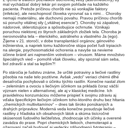
mal vychádzať dobrý lekár pri svojom pohľade na každého
pacienta. Pretože príčinou chorôb nie sú vonkajšie faktory
(infekcie), ale neschopnosť človeka vyrovnať sa s nimi… Choroby
nemajú materiálnu, ale duchovnú povahu. Pravou príčinou chorôb
sú poruchy vitálnej sily („vitálnej esencie“). Choroby sú zápalové,
nádorové, sklerotizujúce a spôsobujúce ochrnutie. Vznikajú
poruchou niektorej zo štyroch základných zložiek tela. Choroba je
nerovnováha tela – éterického, astrálneho a vlastného Ja (ego).
Žijeme v 21. storočí, v dobe transplantácií orgánov, génového
inžinierstva, a napriek tomu každoročne stúpa počet ľudí trpiacich
na alergie, psychosomatické ochorenia a navyše sa nevieme
účinne brániť ani najmenším votrelcom – vírusom. Máme množstvo
špeciálnych vied – pomohli však človeku, aby spoznal sám seba,
bol zdravší a stal sa lepším?!
Po stáročia je ľudstvu známe, že určité potraviny a liečivé rastliny
pôsobia na naše telo pozitívne. Avšak „vedci“ veriaci chémii dlhé
desaťročia pochybovali o účinku týchto rastlín. Konečne nastal zlom
– zeleninám a ovociu s liečivým účinkom sa prikladá čoraz väčší
význam nielen v alternatívnej, ale aj v klasickej medicíne. Ich
pravidelnou konzumáciou môžeme prispieť k svojmu zdraviu aj
vďaka špecifickým liečivým účinkom toho-ktorého druhu bez hltania
„chemických multivitamínov“ – dnes tak široko ponúkaných a
drahých prípravkov. Moderná veda konečne posudzuje liečivé
rastliny z hľadiska ich obsahových látok a skúma tisícročné
skúsenosti ľudového liečiteľstva, zhodnocuje ich účinky a overené
zavádza do praxe. Popri chemických liekoch, chemoterapii a
ožarovaní začali budovať aj vedecky zdôvodnenú fytoterapiu –