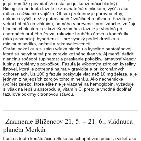
ju je, nemôže povedať, že ostal po jej konzumácii hladný).
Biologická hodnota fazule je zrovnateľná s mliekom, vyššia ako
mäso a nižšia ako vajíčka. Obsah proteínov je porovnateľný,
dokonca vyšší, než v potravinách živočíšneho pôvodu. Fazuľa je
veľmi bohatá na vlákninu, pomáha v prevencii proti zápche, znižuje
hladinu cholesterolu v krvi. Konzumácia fazule je vhodná pri
chorobách hrubého čreva, rakovine hrubého čreva a konečníka
(ako prevencia), hypertenzii – pre vysoký podiel draslíka a
minimum sodíka, anémii a rekonvalescencii.
Chráni pokožku a sliznicu vďaka niacínu a kyseline pantoténovej,
ktoré sú nevyhnutné pre zdravie kožného tkaniva. Aj menší deficit
niancínu spôsobí šupinatosť a praskanie pokožky, lámavosť vlasov,
lupiny, problémy s pokožkou. Fazuľa je výborným zdrojom kyseliny
listovej, ktorá je potrebná najmä v gravidite a pri koronárnych
ochoreniach. Už 100 g fazule poskytuje viac než 10 mg železa, a je
jedným z najlepších zdrojov tohto minerálu. Ako nechemické
(voľné) železo, ktoré ešte nie je viazané na hemoglobín, vyžaduje
si však na lepšiu absorpciu aj vitamín C, preto je vhodné dopĺňať
fazuľové pokrmy citrónovou šťavou.
Znamenie Blížencov 21. 5. – 21. 6., vládnuca
planéta Merkúr
Ľudia s touto konšteláciou Slnka sú schopní viac počuť a vidieť ako