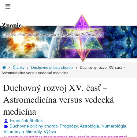
Znanie
Články o zdraví, duchovnom rozvoji a za pravdu nie len v medicíne.
Články
Duchovné príčiny chorôb
Duchovný rozvoj XV. časť –
Astromedicína versus vedecká medicína
Duchovný rozvoj XV. časť –
Astromedicína versus vedecká
medicína
František Šteffek
Duchovné príčiny chorôb
Prognózy, Astrológia, Numerológia
,
,
Vitamíny a Minerály
Výživa
,
Ak kliknete ľavou myšou na modro zafarbené slovo, otvorí sa Vám o tom viac informácií.