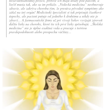
nezávideniahodnej pozícii, pretože ich majú úrady pod palcom, a
liečiť musia tak, ako sa im prikáže. „Vedecká medicína“ neobnovuje
zdravie, ale zakrýva chorobu tým, že presúva pôvodné symptómy ako
záťaž na iný orgán! Medicínski špecialisti si tak pripisujú čiastkové
úspechy, ale pacient putuje od jedného k druhému a nikdy nie je
zdravý… A farmaceutické firmy už pri vývoji liekov vyvíjajú zároveň
ďalšie lieky na choroby, ktoré tie ich prvé lieky spôsobujú. „Školská
medicína“ nie je úplne exaktná veda a pracuje s teóriou
pravdepodobnosti alebo prospechu väčšiny…