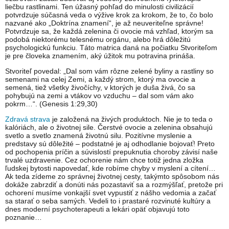
liečbu rastlinami. Ten úžasný pohľad do minulosti civilizácií
potvrdzuje súčasná veda o výžive krok za krokom, že to, čo bolo
nazvané ako „Doktrína znamení“, je až neuveriteľne správne!
Potvrdzuje sa, že každá zelenina či ovocie má vzhľad, ktorým sa
podobá niektorému telesnému orgánu, alebo hrá dôležitú
psychologickú funkciu. Táto matrica daná na počiatku Stvoriteľom
je pre človeka znamením, aký úžitok mu potravina prináša.
Stvoriteľ povedal: „Dal som vám rôzne zelené byliny a rastliny so
semenami na celej Zemi, a každý strom, ktorý ma ovocie a
semená, tiež všetky živočíchy, v ktorých je duša živá, čo sa
pohybujú na zemi a vtákov vo vzduchu – dal som vám ako
pokrm…“. (Genesis 1:29,30)
Zdravá strava
je založená na živých produktoch. Nie je to teda o
kalóriách, ale o životnej sile. Čerstvé ovocie a zelenina obsahujú
svetlo a svetlo znamená životnú silu. Pozitívne myslenie a
predstavy sú dôležité – podstatné je aj odhodlanie bojovať! Preto
od pochopenia príčin a súvislostí prepuknutia choroby závisí naše
trvalé uzdravenie. Cez ochorenie nám chce totiž jedna zložka
ľudskej bytosti napovedať, kde robíme chyby v myslení a cítení…
Ak teda zídeme zo správnej životnej cesty, takýmto spôsobom nás
dokáže zabrzdiť a donúti nás pozastaviť sa a rozmýšľať, pretože pri
ochorení musíme vonkajší svet vypustiť z nášho vedomia a začať
sa starať o seba samých. Vedeli to i prastaré rozvinuté kultúry a
dnes moderní psychoterapeuti a lekári opäť objavujú toto
poznanie…