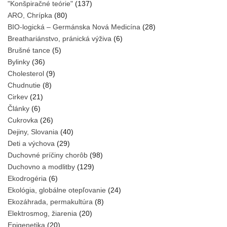
"Konšpiračné teórie"
(137)
ARO, Chrípka
(80)
BIO-logická – Germánska Nová Medicína
(28)
Breathariánstvo, pránická výživa
(6)
Brušné tance
(5)
Bylinky
(36)
Cholesterol
(9)
Chudnutie
(8)
Cirkev
(21)
Články
(6)
Cukrovka
(26)
Dejiny, Slovania
(40)
Deti a výchova
(29)
Duchovné príčiny chorôb
(98)
Duchovno a modlitby
(129)
Ekodrogéria
(6)
Ekológia, globálne otepľovanie
(24)
Ekozáhrada, permakultúra
(8)
Elektrosmog, žiarenia
(20)
Epigenetika
(20)