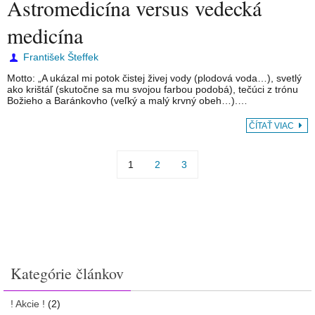
Astromedicína versus vedecká
medicína
František Šteffek
Motto: „A ukázal mi potok čistej živej vody (plodová voda…), svetlý
ako krištáľ (skutočne sa mu svojou farbou podobá), tečúci z trónu
Božieho a Baránkovho (veľký a malý krvný obeh…).…
ČÍTAŤ VIAC
1
2
3
Kategórie článkov
! Akcie !
(2)