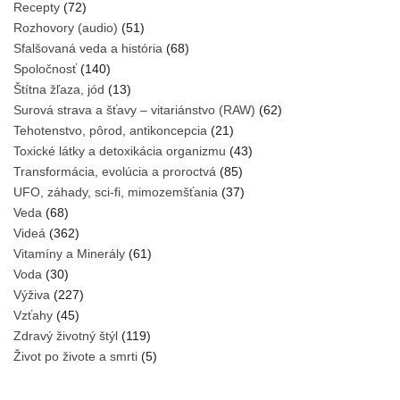
Recepty
(72)
Rozhovory (audio)
(51)
Sfalšovaná veda a história
(68)
Spoločnosť
(140)
Štítna žľaza, jód
(13)
Surová strava a šťavy – vitariánstvo (RAW)
(62)
Tehotenstvo, pôrod, antikoncepcia
(21)
Toxické látky a detoxikácia organizmu
(43)
Transformácia, evolúcia a proroctvá
(85)
UFO, záhady, sci-fi, mimozemšťania
(37)
Veda
(68)
Videá
(362)
Vitamíny a Minerály
(61)
Voda
(30)
Výživa
(227)
Vzťahy
(45)
Zdravý životný štýl
(119)
Život po živote a smrti
(5)