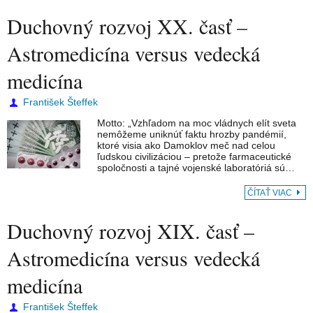
Duchovný rozvoj XX. časť –
Astromedicína versus vedecká
medicína
František Šteffek
Motto: „Vzhľadom na moc vládnych elít sveta
nemôžeme uniknúť faktu hrozby pandémií,
ktoré visia ako Damoklov meč nad celou
ľudskou civilizáciou – pretože farmaceutické
spoločnosti a tajné vojenské laboratóriá sú…
ČÍTAŤ VIAC
Duchovný rozvoj XIX. časť –
Astromedicína versus vedecká
medicína
František Šteffek