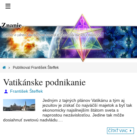
Znanie
Články o zdraví, duchovnom rozvoji a za pravdu nie len v medicíne.
Publikoval František Šteffek
Vatikánske podnikanie
František Šteffek
Jedným z tajných plánov Vatikánu a tým aj
jezuitov je získať čo najväčší majetok a byť tak
ekonomicky najsilnejším štátom sveta s
naprostou nezávislosťou. Jedine tak môže
dosiahnuť svetovú nadvládu.…
ČÍTAŤ VIAC