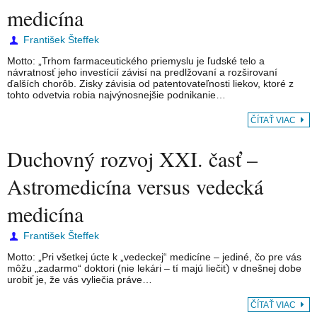
medicína
František Šteffek
Motto: „Trhom farmaceutického priemyslu je ľudské telo a
návratnosť jeho investícií závisí na predlžovaní a rozširovaní
ďalších chorôb. Zisky závisia od patentovateľnosti liekov, ktoré z
tohto odvetvia robia najvýnosnejšie podnikanie…
ČÍTAŤ VIAC
Duchovný rozvoj XXI. časť –
Astromedicína versus vedecká
medicína
František Šteffek
Motto: „Pri všetkej úcte k „vedeckej“ medicíne – jediné, čo pre vás
môžu „zadarmo“ doktori (nie lekári – tí majú liečiť) v dnešnej dobe
urobiť je, že vás vyliečia práve…
ČÍTAŤ VIAC