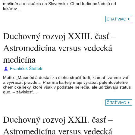
mašinéria a situácia na Slovensku: Chorí ľudia požadujú od
lekárov…
ČÍTAŤ VIAC
Duchovný rozvoj XXIII. časť –
Astromedicína versus vedecká
medicína
František Šteffek
Motto: „Masmédiá dostali za úlohu strašiť ľudí, klamať, zahmlievať
a vyvracať pravdu… Pharma kartely majú vyrábať patentovateľné
chemické lieky, ktoré však v podstate neliečia, ale udržiavajú status
quo, – závislosť…
ČÍTAŤ VIAC
Duchovný rozvoj XXII. časť –
Astromedicína versus vedecká