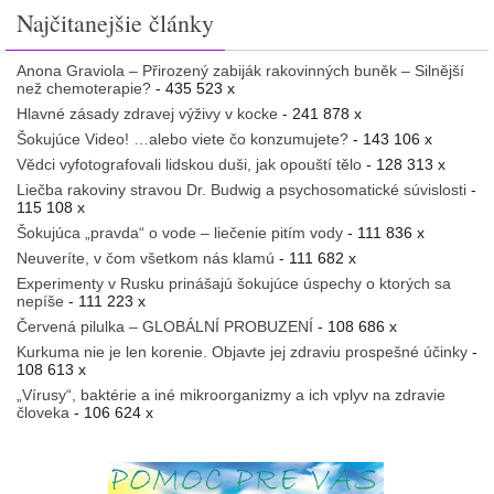
Najčitanejšie články
Anona Graviola – Přirozený zabiják rakovinných buněk – Silnější
než chemoterapie?
- 435 523 x
Hlavné zásady zdravej výživy v kocke
- 241 878 x
Šokujúce Video! …alebo viete čo konzumujete?
- 143 106 x
Vědci vyfotografovali lidskou duši, jak opouští tělo
- 128 313 x
Liečba rakoviny stravou Dr. Budwig a psychosomatické súvislosti
-
115 108 x
Šokujúca „pravda“ o vode – liečenie pitím vody
- 111 836 x
Neuveríte, v čom všetkom nás klamú
- 111 682 x
Experimenty v Rusku prinášajú šokujúce úspechy o ktorých sa
nepíše
- 111 223 x
Červená pilulka – GLOBÁLNÍ PROBUZENÍ
- 108 686 x
Kurkuma nie je len korenie. Objavte jej zdraviu prospešné účinky
-
108 613 x
„Vírusy“, baktérie a iné mikroorganizmy a ich vplyv na zdravie
človeka
- 106 624 x