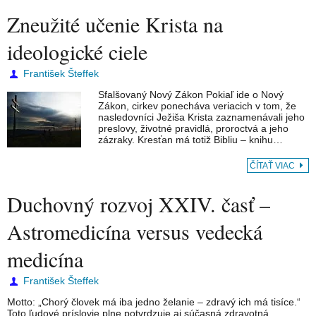
Zneužité učenie Krista na
ideologické ciele
František Šteffek
Sfalšovaný Nový Zákon Pokiaľ ide o Nový
Zákon, cirkev ponecháva veriacich v tom, že
nasledovníci Ježiša Krista zaznamenávali jeho
preslovy, životné pravidlá, proroctvá a jeho
zázraky. Kresťan má totiž Bibliu – knihu…
ČÍTAŤ VIAC
Duchovný rozvoj XXIV. časť –
Astromedicína versus vedecká
medicína
František Šteffek
Motto: „Chorý človek má iba jedno želanie – zdravý ich má tisíce.“
Toto ľudové príslovie plne potvrdzuje aj súčasná zdravotná