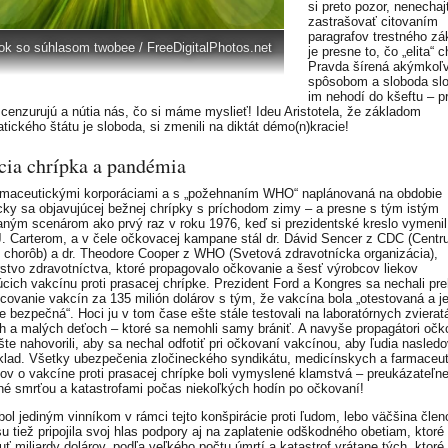
si preto pozor, nenechaj
zastrašovať citovaním
paragrafov trestného zá
ok so súhlasom twobee / FreeDigitalPhotos.net
je presne to, čo „elita“ 
Pravda šírená akýmkoľ
spôsobom a sloboda sl
im nehodí do kšeftu – p
, cenzurujú a nútia nás, čo si máme myslieť! Ideu Aristotela, že základom
tického štátu je sloboda, si zmenili na diktát démo(n)kracie!
cia chrípka a pandémia
rmaceutickými korporáciami a s „požehnaním WHO“ naplánovaná na obdobie
cky sa objavujúcej bežnej chrípky s príchodom zimy – a presne s tým istým
ným scenárom ako prvý raz v roku 1976, keď si prezidentské kreslo vymenil
J. Carterom, a v čele očkovacej kampane stál dr. Dávid Sencer z CDC (Centr
u chorôb) a dr. Theodore Cooper z WHO (Svetová zdravotnícka organizácia),
rstvo zdravotníctva, ktoré propagovalo očkovanie a šesť výrobcov liekov
úcich vakcínu proti prasacej chrípke. Prezident Ford a Kongres sa nechali pre
ncovanie vakcín za 135 milión dolárov s tým, že vakcína bola „otestovaná a j
e bezpečná“. Hoci ju v tom čase ešte stále testovali na laboratórnych zvierat
h a malých deťoch – ktoré sa nemohli samy brániť. A navyše propagátori očk
šte nahovorili, aby sa nechal odfotiť pri očkovaní vakcínou, aby ľudia nasledo
íklad. Všetky ubezpečenia zločineckého syndikátu, medicínskych a farmaceu
ov o vakcíne proti prasacej chrípke boli vymyslené klamstvá – preukázateľn
né smrťou a katastrofami počas niekoľkých hodín po očkovaní!
bol jediným vinníkom v rámci tejto konšpirácie proti ľudom, lebo väčšina člen
u tiež pripojila svoj hlas podpory aj na zaplatenie odškodného obetiam, ktoré
ť miliardy dolárov, podľa veľkého počtu úmrtí a katastrof vrátane tých, ktoré 