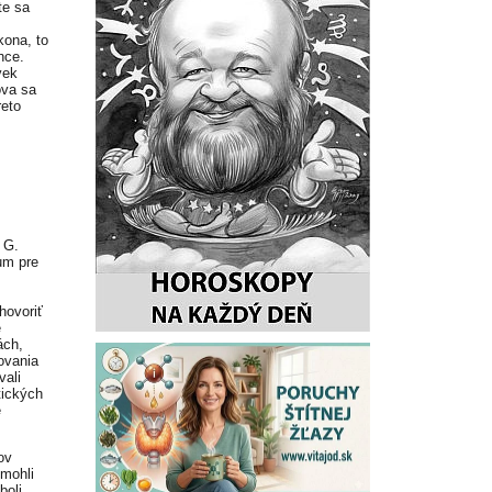
te sa
kona, to
chce.
vek
ova sa
reto
 G.
um pre
hovoriť
e
ách,
ovania
vali
tických
e
ov
 mohli
boli