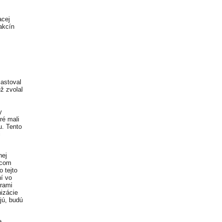
acej
akcín
častoval
ž zvolal
y
ré mali
u. Tento
i
nej
ncom
 tejto
í vo
erami
nizácie
jú, budú
e