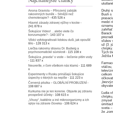
ututlan
Druhý r
Anona Graviola – Přirozený zabiják
rakovinných buněk – Silnější než
Bush s 
chemoterapie?
- 435 526 x
prasaci
medzi r
Hlavné zásady zdravej výživy v kocke
-
oznamuj
241 878 x
zahŕňať
Šokujúce Video! …alebo viete čo
Barack 
konzumujete?
- 143 107 x
prezradi
Vědci vyfotografovali lidskou duši, jak opouští
sľubov 
tělo
- 128 313 x
už (3. 
chrípky
Liečba rakoviny stravou Dr. Budwig a
psychosomatické súvislosti
- 115 108 x
Tých tri
Ježiša K
Šokujúca „pravda“ o vode – liečenie pitím vody
- 111 837 x
Farmace
Neuveríte, v čom všetkom nás klamú
- 111 689
vtáčou,
x
televíz
Experimenty v Rusku prinášajú šokujúce
celkom 
úspechy o ktorých sa nepíše
- 111 223 x
očkovať
„bezvýz
Červená pilulka – GLOBÁLNÍ PROBUZENÍ
-
obyvate
108 687 x
Kurkuma nie je len korenie. Objavte jej zdraviu
Ľudia v
prospešné účinky
- 108 615 x
chrípku
„Vírusy“, baktérie a iné mikroorganizmy a ich
zmysel 
vplyv na zdravie človeka
- 106 624 x
úmrtiach
sveta –
že „zomr