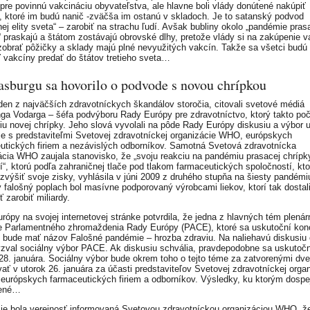
pre povinnú vakcináciu obyvateľstva, ale hlavne boli vlády donútené nakúpiť
, ktoré im budú nanič -zväčša im ostanú v skladoch. Je to satanský podvod
nej elity sveta“ – zarobiť na strachu ľudí. Avšak bubliny okolo „pandémie pras
“ praskajú a štátom zostávajú obrovské dlhy, pretože vlády si na zakúpenie v
zobrať pôžičky a sklady majú plné nevyužitých vakcín. Takže sa všetci budú
 vakcíny predať do štátov tretieho sveta…
asburgu sa hovorilo o podvode s novou chrípkou
eden z najväčších zdravotníckych škandálov storočia, citovali svetové médiá
ga Vodarga – šéfa podvýboru Rady Európy pre zdravotníctvo, ktorý takto po
u novej chrípky. Jeho slová vyvolali na pôde Rady Európy diskusiu a výbor u
tie s predstaviteľmi Svetovej zdravotníckej organizácie WHO, európskych
utických firiem a nezávislých odborníkov. Samotná Svetová zdravotnícka
ácia WHO zaujala stanovisko, že „svoju reakciu na pandémiu prasacej chrípk
í“, ktorú podľa zahraničnej tlače pod tlakom farmaceutických spoločností, kto
zvýšiť svoje zisky, vyhlásila v júni 2009 z druhého stupňa na šiesty pandémi
y falošný poplach bol masívne podporovaný výrobcami liekov, ktorí tak dostal
 zarobiť miliardy.
rópy na svojej internetovej stránke potvrdila, že jedna z hlavných tém plenár
 Parlamentného zhromaždenia Rady Európy (PACE), ktoré sa uskutoční ko
, bude mať názov Falošné pandémie – hrozba zdraviu. Na naliehavú diskusiu o
zval sociálny výbor PACE. Ak diskusiu schvália, pravdepodobne sa uskutočn
 28. januára. Sociálny výbor bude okrem toho o tejto téme za zatvorenými dv
vať v utorok 26. januára za účasti predstaviteľov Svetovej zdravotníckej orga
európskych farmaceutických firiem a odborníkov. Výsledky, ku ktorým dospe
nené…
ie bola verejnosť informovaná Svetovou zdravotníckou organizáciou WHO, ž