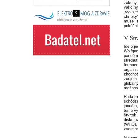
zákony 
vakcíny
„vyvole
chrípky
museli 
pokúšať
V Štr
Ide o j
Wolfgan
pandémi
stretnu
farmace
organiz
zhodnot
záujem 
globáln
možnosť
Rada Eu
schôdze
januára
téme vy
štvrtok
diskuto
(WHO), 
zverej
Najnovš