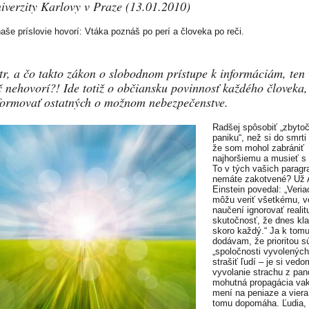
iverzity Karlovy v Praze (13.01.2010)
naše príslovie hovorí: Vtáka poznáš po perí a človeka po reči.
tr, a čo takto zákon o slobodnom prístupe k informáciám, ten
č nehovorí?! Ide totiž o občiansku povinnosť každého človeka,
formovať ostatných o možnom nebezpečenstve.
Radšej spôsobiť „zbyto
paniku“, než si do smrti
že som mohol zabrániť
najhoršiemu a musieť s 
To v tých vašich paragr
nemáte zakotvené? Už 
Einstein povedal: „Veriac
môžu veriť všetkému, v
naučení ignorovať realit
skutočnosť, že dnes kl
skoro každý.“ Ja k tom
dodávam, že prioritou s
„spoločnosti vyvolených
strašiť ľudí – je si ved
vyvolanie strachu z pa
mohutná propagácia vak
mení na peniaze a viera
tomu dopomáha. Ľudia, 