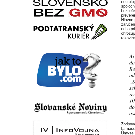
neurolo
spoločn
bezpečn
prevere
Hlavne 
zaručená
neho prí
ohrozuj
rakovin
Aj
do
Ro
od
„S
se
re
10
do
os
Zodpove
farmace
Úmysel 