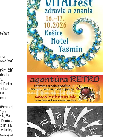
 vám
čnú
 vyčítať,
tým žiť!
afoch
A.
i ľudia
eď sú
u a
ame
u
účasnej
“ je
omá, že
ndémie a
cín sa
 v lieky
dávajte