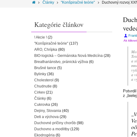
Články
"Konšpiračné teórie"
Duchovný rozvoj XXI
Duch
Kategórie článkov
vede
Frant
! Akcie !
(2)
Ak klikne
"Konšpiračné teórie"
(137)
ARO, Chrípka
(80)
Mot
BIO-logická – Germánska Nová Medicína
(28)
Tot
a s
Breathariánstvo, pránická výživa
(6)
mno
Brušné tance
(5)
vyť
Bylinky
(36)
a v
a v
Cholesterol
(9)
Chudnutie
(8)
Potvrdil
Cirkev
(21)
z „biele
Články
(6)
Cukrovka
(26)
Dejiny, Slovania
(40)
„V
Deti a výchova
(29)
Ve
Duchovné príčiny chorôb
(98)
oč
Duchovno a modlitby
(129)
Pe
Ekodrogéria
(6)