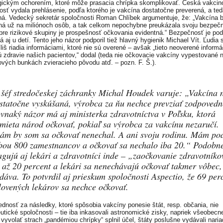
gickým ochorením, ktoré môže prasacia chrípka skomplikovať. Česká vakcin
osť vydala prehlásenie, podľa ktorého je vakcína dostatočne preverená, a ted
á. Vedecký sekretár spoločnosti Roman Chlíbek argumentuje, že: „Vakcína b
ná už na miliónoch osôb, a tak celkom nepochybne preukázala svoju bezpeč
pre rizikové skupiny je prospešnosť očkovania evidentná.“ Bezpečnosť je po
 aj u detí. Tento jeho názor podporil tiež hlavný hygienik Michael Vít. Ľudia 
liš riadia informáciami, ktoré nie sú overené – avšak „tieto neoverené informá
ú zdravie našich pacientov,“ dodal (teda nie očkovacie vakcíny vypestované 
ových bunkách zvieracieho pôvodu atď. – pozn. F. Š.).
 šéf stredočeskej záchranky Michal Houdek varuje: „Vakcína n
statočne vyskúšaná, výrobca za ňu nechce prevziať zodpovedn
vnaký názor má aj ministerka zdravotníctva v Poľsku, ktorá
mieta národ očkovať, pokiaľ sa výrobca za vakcínu nezaručí.
ám by som sa očkovať nenechal. A ani svoju rodinu. Mám po
bou 800 zamestnancov a očkovať sa nechalo iba 20.“ Podobn
agujú aj lekári a zdravotníci inde – „zaočkovanie zdravotníko
 až 20 percent a lekári sa nenechávajú očkovať takmer vôbec
dáva. To potvrdil aj prieskum spoločnosti Aspectio, že 69 per
lovených lekárov sa nechce očkovať.
dnosť za následky, ktoré spôsobia vakcíny ponesie štát, resp. občania, nie
utické spoločnosti – tie iba inkasovali astronomické zisky, napriek všeobecne
vyvolať strach „pandémiou chrípky“ splnil účel, štáty poslušne vydávali naria