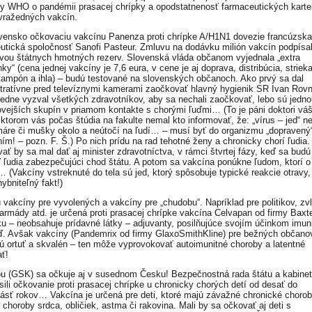
iky WHO o pandémii prasacej chrípky a opodstatnenosť farmaceutických karte
vražedných vakcín.
vensko očkovaciu vakcínu Panenza proti chrípke A/H1N1 dovezie francúzska
utická spoločnosť Sanofi Pasteur. Zmluvu na dodávku milión vakcín podpísal
vou štátnych hmotných rezerv. Slovenská vláda občanom vyjednala „extra
y“ (cena jednej vakcíny je 7,6 eura, v cene je aj doprava, distribúcia, striek
tampón a ihla) – budú testované na slovenských občanoch. Ako prvý sa dal
ratívne pred televíznymi kamerami zaočkovať hlavný hygienik SR Ivan Rov
edne vyzval všetkých zdravotníkov, aby sa nechali zaočkovať, lebo sú jedno
kovejších skupín v priamom kontakte s chorými ľuďmi… (To je páni doktori vá
 ktorom vás počas štúdia na fakulte nemal kto informovať, že: „vírus – jed“ ne
áre či mušky okolo a neútočí na ľudí… – musí byť do organizmu „dopravený
ím! – pozn. F. Š.) Po nich prídu na rad tehotné ženy a chronicky chorí ľudia.
ať by sa mal dať aj minister zdravotníctva, v rámci štvrtej fázy, keď sa budú
 ľudia zabezpečujúci chod štátu. A potom sa vakcína ponúkne ľudom, ktorí o
 (Vakcíny vstreknuté do tela sú jed, ktorý spôsobuje typické reakcie otravy, 
ybniteľný fakt!)
ú vakcíny pre vyvolených a vakcíny pre „chudobu“. Napríklad pre politikov, zv
 armády atd. je určená proti prasacej chrípke vakcína Celvapan od firmy Baxt
 – neobsahuje prídavné látky – adjuvanty, posilňujúce svojím účinkom imun
. Avšak vakcíny (Pandemrix od firmy GlaxoSmithKline) pre bežných občano
ú ortuť a skvalén – ten môže vyprovokovať autoimunitné choroby a latentné
ať!
u (GSK) sa očkuje aj v susednom Česku! Bezpečnostná rada štátu a kabinet
sili očkovanie proti prasacej chrípke u chronicky chorých detí od desať do
sť rokov… Vakcína je určená pre deti, ktoré majú závažné chronické chorob
 choroby srdca, obličiek, astma či rakovina. Mali by sa očkovať aj deti s