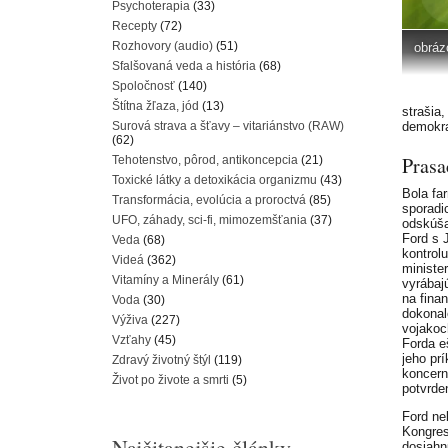
Psychoterapia
(33)
Recepty
(72)
Rozhovory (audio)
(51)
obráz
Sfalšovaná veda a história
(68)
Spoločnosť
(140)
Štítna žľaza, jód
(13)
strašia
Surová strava a šťavy – vitariánstvo (RAW)
demokra
(62)
Prasa
Tehotenstvo, pôrod, antikoncepcia
(21)
Toxické látky a detoxikácia organizmu
(43)
Bola fa
Transformácia, evolúcia a proroctvá
(85)
sporadi
UFO, záhady, sci-fi, mimozemšťania
(37)
odskúša
Ford s 
Veda
(68)
kontrol
Videá
(362)
ministe
Vitamíny a Minerály
(61)
vyrábaj
na fina
Voda
(30)
dokonal
Výživa
(227)
vojakoc
Vzťahy
(45)
Forda e
jeho pr
Zdravý životný štýl
(119)
koncern
Život po živote a smrti
(5)
potvrde
Ford ne
Kongres
Najčitanejšie články
dosiahnu