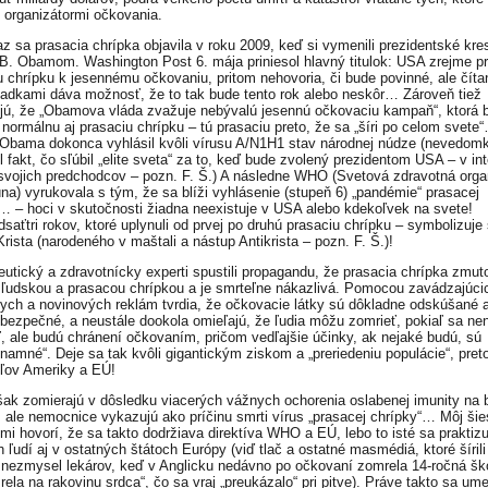
é organizátormi očkovania.
az sa prasacia chrípka objavila v roku 2009, keď si vymenili prezidentské kre
B. Obamom. Washington Post 6. mája priniesol hlavný titulok: USA zrejme pr
u chrípku k jesennému očkovaniu, pritom nehovoria, či bude povinné, ale číta
iadkami dáva možnosť, že to tak bude tento rok alebo neskôr… Zároveň tiež
ú, že „Obamova vláda zvažuje nebývalú jesennú očkovaciu kampaň“, ktorá 
 normálnu aj prasaciu chrípku – tú prasaciu preto, že sa „šíri po celom svete
Obama dokonca vyhlásil kvôli vírusu A/N1H1 stav národnej núdze (nevedomk
l fakt, čo sľúbil „elite sveta“ za to, keď bude zvolený prezidentom USA – v in
svojich predchodcov – pozn. F. Š.) A následne WHO (Svetová zdravotná orga
júna) vyrukovala s tým, že sa blíži vyhlásenie (stupeň 6) „pandémie“ prasacej
… – hoci v skutočnosti žiadna neexistuje v USA alebo kdekoľvek na svete!
dsaťtri rokov, ktoré uplynuli od prvej po druhú prasaciu chrípku – symbolizuje
rista (narodeného v maštali a nástup Antikrista – pozn. F. Š.)!
utický a zdravotnícky experti spustili propagandu, že prasacia chrípka zmut
 ľudskou a prasacou chrípkou a je smrteľne nákazlivá. Pomocou zavádzajúci
nych a novinových reklám tvrdia, že očkovacie látky sú dôkladne odskúšané 
bezpečné, a neustále dookola omieľajú, že ľudia môžu zomrieť, pokiaľ sa ne
, ale budú chránení očkovaním, pričom vedľajšie účinky, ak nejaké budú, sú
namné“. Deje sa tak kvôli gigantickým ziskom a „preriedeniu populácie“, pret
ľov Ameriky a EÚ!
šak zomierajú v dôsledku viacerých vážnych ochorenia oslabenej imunity na
, ale nemocnice vykazujú ako príčinu smrti vírus „prasacej chrípky“… Môj šie
mi hovorí, že sa takto dodržiava direktíva WHO a EÚ, lebo to isté sa praktizuj
 ľudí aj v ostatných štátoch Európy (viď tlač a ostatné masmédiá, ktoré šírili
 nezmysel lekárov, keď v Anglicku nedávno po očkovaní zomrela 14-ročná šk
ela na rakovinu srdca“, čo sa vraj „preukázalo“ pri pitve). Práve takto sa ume