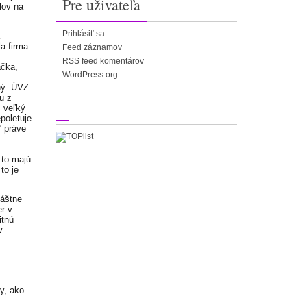
Pre uživateľa
lov na
Prihlásiť sa
a firma
Feed záznamov
RSS feed komentárov
ačka,
WordPress.org
ný. ÚVZ
u z
š veľký
poletuje
“ práve
 to majú
to je
láštne
er v
itnú
v
y, ako