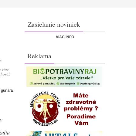
Zasielanie noviniek
VIAC INFO
Reklama
e
v viac
 chorôb
o gunára
 v
kulta