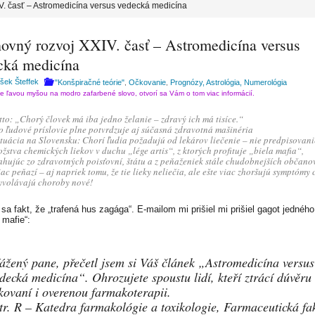
V. časť – Astromedicína versus vedecká medicína
ovný rozvoj XXIV. časť – Astromedicína versus
cká medicína
išek Šteffek
"Konšpiračné teórie"
Očkovanie
Prognózy, Astrológia, Numerológia
,
,
te ľavou myšou na modro zafarbené slovo, otvorí sa Vám o tom viac informácií.
to: „Chorý človek má iba jedno želanie – zdravý ich má tisíce.“
o ľudové príslovie plne potvrdzuje aj súčasná zdravotná mašinéria
ituácia na Slovensku: Chorí ľudia požadujú od lekárov liečenie – nie predpisovani
žstva chemických liekov v duchu „lége artis“, z ktorých profituje „biela mafia“,
ahujúc zo zdravotných poisťovní, štátu a z peňaženiek stále chudobnejších občano
iac peňazí – aj napriek tomu, že tie lieky neliečia, ale ešte viac zhoršujú symptómy
yvolávajú choroby nové!
 sa fakt, že „trafená hus zagága“. E-mailom mi prišiel mi prišiel gagot jednéh
j mafie“:
ážený pane, přečetl jsem si Váš článek „Astromedicína versus
decká medicína“. Ohrozujete spoustu lidí, kteří ztrácí dúvěru
kovaní i overenou farmakoterapii.
tr. R – Katedra farmakológie a toxikologie, Farmaceutická fa