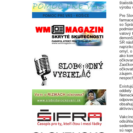
štatist
výrobu 
Pre Slo
farmace
so Sprá
podmienk
vatový 
demonšt
SR násl
najrizi
omyl, o
ako kom
očkovan
Zaočkov
očkovať
záujem…
nespoch
Existuj
oddiely
Nemecku
odpoveď
obsahuj
aktivov
Vakcíno
odsúhla
sedemná
sú napr.