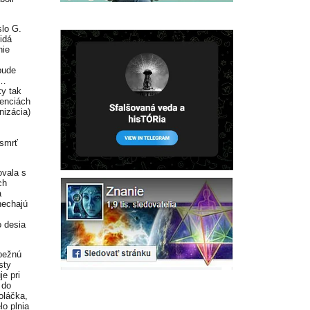
slo G.
idá
nie
bude
“…
y tak
tenciách
nizácia)
 smrť
ovala s
ch
a
nechajú
o desia
 bežnú
sty
e pri
 do
oláčka,
lo plnia