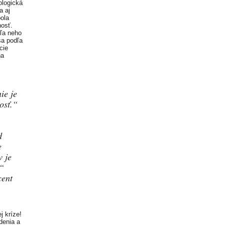
ologická
a aj
ola
nosť.
dľa neho
sa podľa
cie
na
ie je
osť.“
d
e
v je
,“
cent
j kríze!
denia a