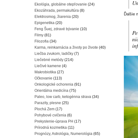
Un
Ekológia, globálne otepľovanie
(24)
Ekozáhrada, permakultúra
(8)
Ďalšie 
Elektrosmog, žiarenia
(20)
Epigenetika
(20)
Feng Šuej, zdravé bývanie
(10)
Pe
Filmy
(81)
ni
Filozofia
(34)
in
Karma, reinkarnácia a životy po živote
(40)
Liečba zvukom, ladičky
(7)
Liečebné metódy
(214)
Liečivé kamene
(4)
Makrobiotika
(27)
Očkovanie
(113)
Onkologické ochorenia
(91)
Orientálna medicína
(75)
Paleo, low carb, ketogénna strava
(34)
Parazity, plesne
(25)
Plochá Zem
(17)
Pohybové cvičenia
(6)
Prekyslenie-úprava PH
(17)
Prírodná kozmetika
(11)
Prognózy, Astrológia, Numerológia
(65)