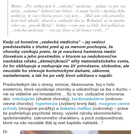
Motto: „Pri všetkej úcte k „vedeckej“ medicíne – jediné, čo pre vás
môžu „zadarmo“ doktori (nie lekári – tí majú liečiť) v dnešnej dobe
urobiť je, že vás vyliečia práve z tej úcty… „Mal som veľa priateľov,
ktorí boli mladší, zdravší a vitálnejší ako ja. Bohužiaľ, už sú mnoho
rokov na „pravde Božej“. Jedine v čom sme sa líšili, bol pohľad na
„vedeckú medicínu“ – oni jej slepo až do konca verili…!“
Kedy už konečne „vedecká medicína“ – jej vedúci
predstavitelia s titulmi pred aj za menom pochopia, že
choroby vznikajú preto, že je narušená harmónia medzi
človekom a jeho prostredím, v ktorom sa nedobrovoľne
nachádza vďaka „démo(n)kracii“ elity materialistického sveta,
čo ho obklopuje a nedopraje mu žiť prirodzene, slobodne, ale
neustále ho stresuje koristníckymi daňami, zákonmi,
nariadeniami, a tak ho po celý život udržiava v napätí.
Predovšetkým ide o stresy, emócie, šikanovanie, boj o holú
existenciu, ktoré vyvolávajú choroby a uskutočňujú sa iba v duchu –
nie sú viditeľné ani hmatateľné… Sú to tzv. civilizačné ochorenia
ako:
onkologické
(zhubné choroby),
kardiovaskulárne
(srdcovo-
cievne choroby),
hypertenzia
(zvýšený krvný tlak),
mozgovo-cievne
príhody
(mozgové porážky) a
diabetes mellitus
(cukrovka) – práve
tie podmieňujú psychické stresy, vysoké nároky ekonomického,
spoločenského, súkromného charakteru, a pocit zodpovednosti,
ktoré na nás neustále štát aj svet kapitálu nakladá…!
Dr.