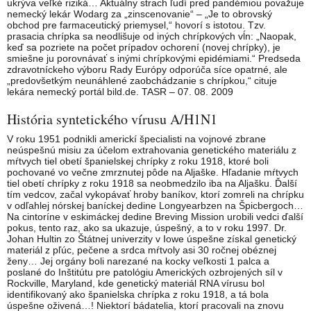
ukrýva veľké riziká… Aktuálny strach ľudí pred pandémiou považuje
nemecký lekár Wodarg za „zinscenovanie“ – „Je to obrovský
obchod pre farmaceutický priemysel,“ hovorí s istotou. Tzv.
prasacia chrípka sa neodlišuje od iných chrípkových vĺn: „Naopak,
keď sa pozriete na počet prípadov ochorení (novej chrípky), je
smiešne ju porovnávať s inými chrípkovými epidémiami.“ Predseda
zdravotníckeho výboru Rady Európy odporúča síce opatrné, ale
„predovšetkým neunáhlené zaobchádzanie s chrípkou,“ cituje
lekára nemecký portál bild.de. TASR – 07. 08. 2009
História syntetického vírusu A/H1N1
V roku 1951 podnikli americkí špecialisti na vojnové zbrane
neúspešnú misiu za účelom extrahovania genetického materiálu z
mŕtvych tiel obetí španielskej chrípky z roku 1918, ktoré boli
pochované vo večne zmrznutej pôde na Aljaške. Hľadanie mŕtvych
tiel obetí chrípky z roku 1918 sa neobmedzilo iba na Aljašku. Ďalší
tím vedcov, začal vykopávať hroby baníkov, ktorí zomreli na chrípku
v odľahlej nórskej baníckej dedine Longyearbzen na Špicbergoch…
Na cintoríne v eskimáckej dedine Breving Mission urobili vedci ďalší
pokus, tento raz, ako sa ukazuje, úspešný, a to v roku 1997. Dr.
Johan Hultin zo Štátnej univerzity v Iowe úspešne získal genetický
materiál z pľúc, pečene a srdca mŕtvoly asi 30 ročnej obéznej
ženy… Jej orgány boli narezané na kocky veľkosti 1 palca a
poslané do Inštitútu pre patológiu Amerických ozbrojených síl v
Rockville, Maryland, kde genetický materiál RNA vírusu bol
identifikovaný ako španielska chrípka z roku 1918, a tá bola
úspešne oživená…! Niektorí bádatelia, ktorí pracovali na znovu