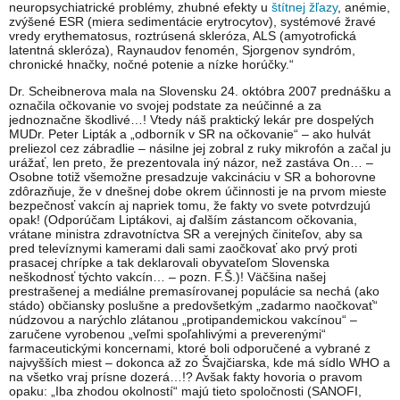
neuropsychiatrické problémy, zhubné efekty u
štítnej žľazy
, anémie,
zvýšené ESR (miera sedimentácie erytrocytov), systémové žravé
vredy erythematosus, roztrúsená skleróza, ALS (amyotrofická
latentná skleróza), Raynaudov fenomén, Sjorgenov syndróm,
chronické hnačky, nočné potenie a nízke horúčky.“
Dr. Scheibnerova mala na Slovensku 24. októbra 2007 prednášku a
označila očkovanie vo svojej podstate za neúčinné a za
jednoznačne škodlivé…! Vtedy náš praktický lekár pre dospelých
MUDr. Peter Lipták a „odborník v SR na očkovanie“ – ako hulvát
preliezol cez zábradlie – násilne jej zobral z ruky mikrofón a začal ju
urážať, len preto, že prezentovala iný názor, než zastáva On… –
Osobne totiž všemožne presadzuje vakcináciu v SR a bohorovne
zdôrazňuje, že v dnešnej dobe okrem účinnosti je na prvom mieste
bezpečnosť vakcín aj napriek tomu, že fakty vo svete potvrdzujú
opak! (Odporúčam Liptákovi, aj ďalším zástancom očkovania,
vrátane ministra zdravotníctva SR a verejných činiteľov, aby sa
pred televíznymi kamerami dali sami zaočkovať ako prvý proti
prasacej chrípke a tak deklarovali obyvateľom Slovenska
neškodnosť týchto vakcín… – pozn. F.Š.)! Väčšina našej
prestrašenej a mediálne premasírovanej populácie sa nechá (ako
stádo) občiansky poslušne a predovšetkým „zadarmo naočkovať“
núdzovou a narýchlo zlátanou „protipandemickou vakcínou“ –
zaručene vyrobenou „veľmi spoľahlivými a preverenými“
farmaceutickými koncernami, ktoré boli odporučené a vybrané z
najvyšších miest – dokonca až zo Švajčiarska, kde má sídlo WHO a
na všetko vraj prísne dozerá…!? Avšak fakty hovoria o pravom
opaku: „Iba zhodou okolností“ majú tieto spoločnosti (SANOFI,