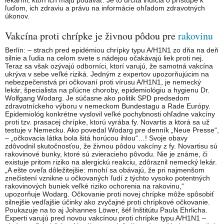
lekármi, ktorí ich majú podávať. Je to určitá indícia o prístupe k
ľuďom, ich zdraviu a právu na informácie ohľadom zdravotných
úkonov.
Vakcína proti chrípke je živnou pôdou pre
rakovinu
Berlín: – strach pred epidémiou chrípky typu A/H1N1 zo dňa na deň
silnie a ľudia na celom svete s nádejou očakávajú liek proti nej.
Teraz sa však ozývajú odborníci, ktorí varujú, že samotná vakcína
ukrýva v sebe veľké riziká. Jedným z expertov upozorňujúcim na
nebezpečenstvá pri očkovaní proti vírusu A/H1N1, je nemecký
lekár, špecialista na pľúcne choroby, epidemiológiu a hygienu Dr.
Wolfgang Wodarg. Je súčasne ako politik SPD predsedom
zdravotníckeho výboru v nemeckom Bundestagu a Rade Európy.
Epidemiológ konkrétne vyslovil veľké pochybnosti ohľadne vakcíny
proti tzv. prasacej chrípke, ktorú vyrába fy. Novartis a ktorá sa už
testuje v Nemecku. Ako povedal Wodarg pre denník „Neue Presse“,
– „očkovacia látka bola šitá horúcou ihlou“…! Svoje obavy
zdôvodnil skutočnosťou, že živnou pôdou vakcíny z fy. Novartisu sú
rakovinové bunky, ktoré sú zvieracieho pôvodu. Nie je známe, či
existuje pritom riziko na alergickú reakciu, zdôraznil nemecký lekár.
„A ešte oveľa dôležitejšie: mnohí sa obávajú, že pri najmenšom
znečistení vznikne u očkovaných ľudí z týchto vysoko potentných
rakovinových buniek veľké riziko ochorenia na rakovinu,“
upozorňuje Wodarg. Očkovanie proti novej chrípke môže spôsobiť
silnejšie vedľajšie účinky ako zvyčajné proti chrípkové očkovanie.
Poukazuje na to aj Johannes Löwer, šéf Inštitútu Paula Ehrlicha.
Experti varujú pred novou vakcínou proti chrípke typu A/H1N1 –