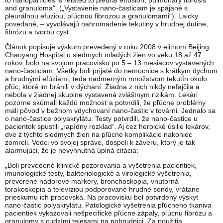
to nanoparticles is related to pleural effusion, pulmonary fibrosis
and granuloma“. („Vystavenie nano-časticiam je spájané s
pleurálnou efuziou, pľúcnou fibrozou a granulomami“). Laicky
povedané, – vyvolávajú nahromadenie tekutiny v hrudnej dutine,
fibrózu a tvorbu cyst.
Článok popisuje výskum prevedený v roku 2008 v elitnom Beijing
Chaoyang Hospital u siedmych mladých žien vo veku 18 až 47
rokov, bolo na svojom pracovisku po 5 – 13 mesiacov vystavených
nano-časticiam. Všetky boli prijaté do nemocnice s krátkym dychom
a hrudnými efúziami, teda nadmerným množstvom tekutín okolo
pľúc, ktoré im bránili v dýchaní. Žiadna z nich nikdy nefajčila a
nebola v žiadnej skupine vystavená zvláštnym rizikám. Lekári
pozorne skúmali každú možnosť a potvrdili, že pľúcne problémy
mali pôvod v bežnom vdychovaní nano-častic v továrni. Jednalo sa
o nano-častice polyakrylátu. Testy potvrdili, že nano-častice u
pacientok spustili „rapídny rozklad“. Aj cez heroické úsilie lekárov,
dve z týchto siedmych žien na pľúcne komplikácie nakoniec
zomreli. Vedci vo svojej správe, dospeli k záveru, ktorý je tak
alarmujúci, že je nevyhnutná úplná citácia:
„Boli prevedené klinické pozorovania a vyšetrenia pacientiek,
imunologické testy, bakteriologické a virologické vyšetrenia,
preverené nádorové markery, bronchoskopia, vnútorná
torakoskopia a televíziou podporované hrudné sondy, vrátane
prieskumu ich pracovska. Na pracovisku bol potvrdený výskyt
nano-častic polyakrylátu. Patologické vyšetrenia pľúcneho tkaniva
pacientiek vykazovali nešpecifické pľúcne zápaly, pľúcnu fibrózu a
granulomy s cudzími telesami na pohrudnici. Za použitia