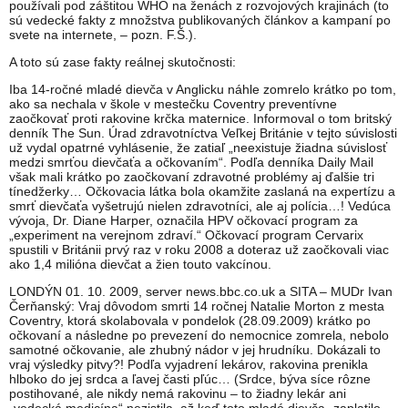
používali pod záštitou WHO na ženách z rozvojových krajinách (to
sú vedecké fakty z množstva publikovaných článkov a kampaní po
svete na internete, – pozn. F.Š.).
A toto sú zase fakty reálnej skutočnosti:
Iba 14-ročné mladé dievča v Anglicku náhle zomrelo krátko po tom,
ako sa nechala v škole v mestečku Coventry preventívne
zaočkovať proti rakovine krčka maternice. Informoval o tom britský
denník The Sun. Úrad zdravotníctva Veľkej Británie v tejto súvislosti
už vydal opatrné vyhlásenie, že zatiaľ „neexistuje žiadna súvislosť
medzi smrťou dievčaťa a očkovaním“. Podľa denníka Daily Mail
však mali krátko po zaočkovaní zdravotné problémy aj ďalšie tri
tínedžerky… Očkovacia látka bola okamžite zaslaná na expertízu a
smrť dievčaťa vyšetrujú nielen zdravotníci, ale aj polícia…! Vedúca
vývoja, Dr. Diane Harper, označila HPV očkovací program za
„experiment na verejnom zdraví.“ Očkovací program Cervarix
spustili v Británii prvý raz v roku 2008 a doteraz už zaočkovali viac
ako 1,4 milióna dievčat a žien touto vakcínou.
LONDÝN 01. 10. 2009, server news.bbc.co.uk a SITA – MUDr Ivan
Čerňanský: Vraj dôvodom smrti 14 ročnej Natalie Morton z mesta
Coventry, ktorá skolabovala v pondelok (28.09.2009) krátko po
očkovaní a následne po prevezení do nemocnice zomrela, nebolo
samotné očkovanie, ale zhubný nádor v jej hrudníku. Dokázali to
vraj výsledky pitvy?! Podľa vyjadrení lekárov, rakovina prenikla
hlboko do jej srdca a ľavej časti pľúc… (Srdce, býva síce rôzne
postihované, ale nikdy nemá rakovinu – to žiadny lekár ani