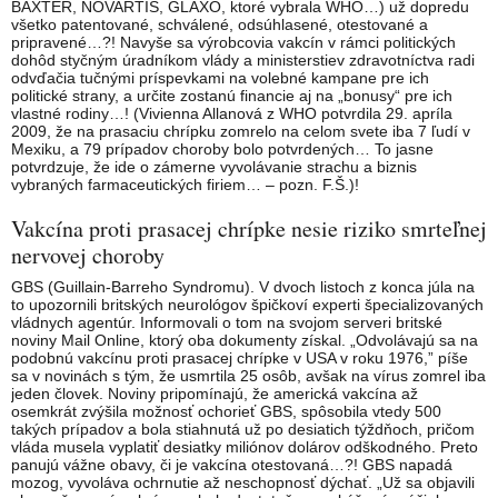
BAXTER, NOVARTIS, GLAXO, ktoré vybrala WHO…) už dopredu
všetko patentované, schválené, odsúhlasené, otestované a
pripravené…?! Navyše sa výrobcovia vakcín v rámci politických
dohôd styčným úradníkom vlády a ministerstiev zdravotníctva radi
odvďačia tučnými príspevkami na volebné kampane pre ich
politické strany, a určite zostanú financie aj na „bonusy“ pre ich
vlastné rodiny…! (Vivienna Allanová z WHO potvrdila 29. apríla
2009, že na prasaciu chrípku zomrelo na celom svete iba 7 ľudí v
Mexiku, a 79 prípadov choroby bolo potvrdených… To jasne
potvrdzuje, že ide o zámerne vyvolávanie strachu a biznis
vybraných farmaceutických firiem… – pozn. F.Š.)!
Vakcína proti prasacej chrípke nesie riziko smrteľnej
nervovej choroby
GBS (Guillain-Barreho Syndromu). V dvoch listoch z konca júla na
to upozornili britských neurológov špičkoví experti špecializovaných
vládnych agentúr. Informovali o tom na svojom serveri britské
noviny Mail Online, ktorý oba dokumenty získal. „Odvolávajú sa na
podobnú vakcínu proti prasacej chrípke v USA v roku 1976,” píše
sa v novinách s tým, že usmrtila 25 osôb, avšak na vírus zomrel iba
jeden človek. Noviny pripomínajú, že americká vakcína až
osemkrát zvýšila možnosť ochorieť GBS, spôsobila vtedy 500
takých prípadov a bola stiahnutá už po desiatich týždňoch, pričom
vláda musela vyplatiť desiatky miliónov dolárov odškodného. Preto
panujú vážne obavy, či je vakcína otestovaná…?! GBS napadá
mozog, vyvoláva ochrnutie až neschopnosť dýchať. „Už sa objavili