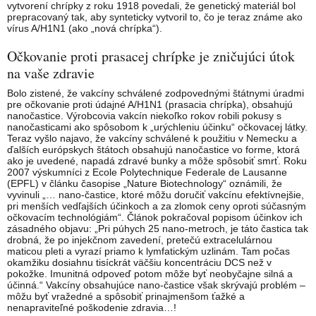
vytvorení chrípky z roku 1918 povedali, že genetický materiál bol
prepracovaný tak, aby synteticky vytvoril to, čo je teraz známe ako
vírus A/H1N1 (ako „nová chrípka“).
Očkovanie proti prasacej chrípke je zničujúci útok
na vaše zdravie
Bolo zistené, že vakcíny schválené zodpovednými štátnymi úradmi
pre očkovanie proti údajné A/H1N1 (prasacia chrípka), obsahujú
nanočastice. Výrobcovia vakcín niekoľko rokov robili pokusy s
nanočasticami ako spôsobom k „urýchleniu účinku“ očkovacej látky.
Teraz vyšlo najavo, že vakcíny schválené k použitiu v Nemecku a
ďalších európskych štátoch obsahujú nanočastice vo forme, ktorá
ako je uvedené, napadá zdravé bunky a môže spôsobiť smrť. Roku
2007 výskumníci z Ecole Polytechnique Federale de Lausanne
(EPFL) v článku časopise „Nature Biotechnology“ oznámili, že
vyvinuli „… nano-častice, ktoré môžu doručiť vakcínu efektívnejšie,
pri menších vedľajších účinkoch a za zlomok ceny oproti súčasným
očkovacím technológiám“. Článok pokračoval popisom účinkov ich
zásadného objavu: „Pri púhych 25 nano-metroch, je táto častica tak
drobná, že po injekčnom zavedení, pretečú extracelulárnou
maticou pleti a vyrazí priamo k lymfatickým uzlinám. Tam počas
okamžiku dosiahnu tisíckrát väčšiu koncentráciu DCS než v
pokožke. Imunitná odpoveď potom môže byť neobyčajne silná a
účinná.“ Vakcíny obsahujúce nano-častice však skrývajú problém –
môžu byť vražedné a spôsobiť prinajmenšom ťažké a
nenapraviteľné poškodenie zdravia…!