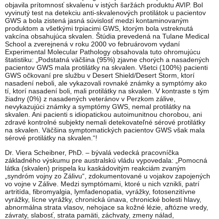
objavila prítomnosť skvalenu v istých šaržách produktu AVIP. Bol
vyvinutý test na detekciu anti-skvalenových protilátok u pacientov
GWS a bola zistená jasná súvislosť medzi kontaminovaným
produktom a všetkými trpiacimi GWS, ktorým bola vstreknutá
vakcína obsahujúca skvalen. Štúdia prevedená na Tulane Medical
School a zverejnená v roku 2000 vo februárovom vydaní
Experimental Molecular Pathology obsahovala tuto ohromujúcu
štatistiku: „Podstatná väčšina (95%) zjavne chorých a nasadených
pacientov GWS mala protilátky na skvalen. Všetci (100%) pacienti
GWS očkovaní pre službu v Desert Shield/Desert Storm, ktorí
nasadení neboli, ale vykazovali rovnaké známky a symptómy ako
tí, ktorí nasadení boli, mali protilátky na skvalen. V kontraste s tým
žiadny (0%) z nasadených veteránov v Perzkom zálive,
nevykazujúci známky a symptómy GWS, nemal protilátky na
skvalen. Ani pacienti s idiopatickou autoimunitnou chorobou, ani
zdravé kontrolné subjekty nemali detekovateľné sérové protilátky
na skvalen. Väčšina symptomatických pacientov GWS však mala
sérové protilátky na skvalen.“!
Dr. Viera Scheibner, PhD. – bývalá vedecká pracovníčka
základného výskumu pre australskú vládu vypovedala: „Pomocná
látka (skvalen) prispela ku kaskádovitým reakciám zvaným
„syndróm vojny zo Zálivu“, zdokumentované u vojakov zapojených
vo vojne v Zálive. Medzi symptómami, ktoré u nich vznikli, patrí
artritída, fibromyalgia, lymfadenopatia, vyrážky, fotosenzitívne
vyrážky, lícne vyrážky, chronická únava, chronické bolesti hlavy,
abnormálna strata vlasov, nehojace sa kožné lézie, aftózne vredy,
závraty, slabosť, strata pamäti, záchvaty, zmeny nálad,