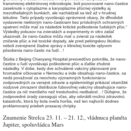
transmisnej elektrónovej mikroskopie, boli pozorované nano-častice
zaseknuté v cytoplazme a karyoplazme pľúcnej výstelky aj
mezothelialných bunkách, ale nachádzali sa tiež až v hrudnej
tekutine. Tieto prípady vyvolávajú oprávnené obavy, že dlhodobé
vystavenie niektorým nano-časticiam bez príslušných ochranných
opatrení môže mať za následok kritické poškodenie ľudských pľúc.“
Výsledky pokusov na zvieratách a experimenty in vitro zatiaľ
ukazovali, že nano-častice môžu mať u zvierat za následok
zničenie pľúc a iné toxické dopady, ale pred pekingskou štúdiou
neboli zverejnené žiadne správy o klinickej toxicite vplyvom
pôsobenia nano-častic na ľudí…!
Štúdia z Beijing Chaoyang Hospital presvedčivo potvrdila, že nano-
častice u ľudí vyvolávajú poškodenie pľúc a ďalšie zhubné
následky. V dobe, kedy dve schválené vakcíny plánované pre
hromadné očkovanie v Nemecku a inde obsahujú nano-častice, sa
nedá považovať za neochotu významných funkcionárov
zodpovedných za verejné zdravie a epidemiológii prikázať okamžité
núdzové zmrazení distribúcie ľubovoľnej vakcíny obsahujúce nano-
častice za nič menšieho než trestuhodnú nedbalosť…! Dúfajme, že
zodpovedné úrady zareagujú včas, aby odvrátili možnú zdravotnú
katastrofu, ktorá by bola oveľa horšia, než ten najhorší dodnes
proklamovaný priebeh prasacej chrípky.
Znamenie Strelca 23. 11. – 21. 12., vládnuca planéta
Jupiter, spoluvládca Mars