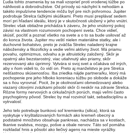
Ľudia tohto znamenia by sa mali vzoprieť proti vrodenej túžbe po
náhlivosti a dobrodružstve. Od prírody sú náchylní k nehodám a
takéto impulzívne tendencie môžu byť pre nich pohromou. Jupiter
podrobuje Strelca ťažkými skúškami. Preto musí preplávať sedem
morí pri hľadaní ideálu, ktorý je v skutočnosti uložený v jeho vnútri.
Strelec však obtiažne prichádza k záveru, že jeho vnútorný pokoj
závisí na vlastnom rozumovom pochopení sveta. Chce vidieť,
skúsiť, pocítiť a poznať všetko na svete a o to sa bude usilovať až
do konca života. Jupiter mu veští nielen materiálne statky, ale i
duchovné bohatstvo, preto je zväčša Strelec naladený krajne
nábožensky a filozoficky a vedie veľmi aktívny život. Má priamu
povahu, optimizmus, odvahu a je altruisticky založený. Skôr je
opatrný ako bezstarostný, viac utiahnutý ako priamy, skôr
rezervovaný ako úprimný. Vytvára si svoj svet a očakáva od iných,
aby v ňom videli to, čo vidí on. Preto aj manželstvo je pre Strelca
nešťastnou skúsenosťou. Iba zriedka nájde partnera/ku, ktorý má
pochopenie pre jeho hlboko koreniacu túžbu po slobode a dokáže
sa s ňou vyrovnať. Pocit, že je okolnosťami obmedzovaný alebo
viazaný citovými zväzkami pôsobí skôr či neskôr na zdravie Strelca.
Rôzne formy nervových a cirkulačných porúch, majú veľmi často
psychogénny pôvod. Strelec by mal rozvinúť takt, sebadisciplínu a
vytrvalosť.
Jeho telo potrebuje bunkovú soľ kremienku (silica), ktorá sa
vyskytuje v kryštalizovaných formách ako kremeň obecný a
podstatné množstvo obsahuje pankreas, nachádza sa v kostiach,
tkanive svalstva, mozgu, pošve a obale nervov. Táto soľ pomáha
rozkladať hnis a pôsobí ako liečivý agens na mieste vyrážky.