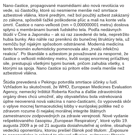
Nano-častice, propagované masmédiami ako nová revolúcia vo
vede, sú čiastočky, ktoré sú nesmierne menšie než smrtiace
azbestové vlákna, ktoré predtým, než bol použitý azbest zakázaný
zo zákona, spôsobili ťažké poškodenie pľúc a mali na konte veľa
úmrtí. Častice o nano-veľkosti (nm = 0,000000001 metru) doslova
splynú s membránami buniek ľudského tela. Podľa nedávnych
štúdií v Číne a Japonsku – ak sú raz zavedené do tela, nepretržito
hubia bunky. Ako náhle raz preniknú do bunečnej štruktúry tela, už
nemôžu byť nijakým spôsobom odstránené. Moderná medicína
tento fenomén eufemisticky pomenovala ako „trvalú infekčnú
reakciu“. Po škandále s azbestom je považované za nesporné, že
častice o veľkosti milióntiny metru, kvôli svojej enormnej príťažlivej
sile, prestupujú všetkými typmi buniek, pričom zahubia všetky, s
ktorými sa spoja. Nano častice sú pritom ešte oveľa menšie než
azbestové vlákna.
Štúdia prevedená v Pekingu potvrdila smrtiace účinky u ľudí.
Vzhľadom ku skutočnosti, že WHO, European Medicines Evaluation
Agency, nemecký Inštitút Roberta Kocha a ďalšie zdravotnícke
orgány dnes chcú umožniť, aby obyvateľstvu bola vstrekovaná
úplne neoverená nová vakcína s nano-časticami, čo vypovedá skôr
o vplyve mocnej farmaceutickej lobby v európskej politike než o
zdravom rozume či nejakej morálnej integrite štátnych
zamestnancov zodpovedných za zdravie verejnosti. Nové vydanie
rešpektovaného časopisu „European Respiratory“, ktoré vyšlo 19.
augusta 2009 a je od 21 augusta dosiahnuteľné aj online, obsahuje
vedeckú oponentúru, ktorou prešiel článok pod titulom: „Exposure