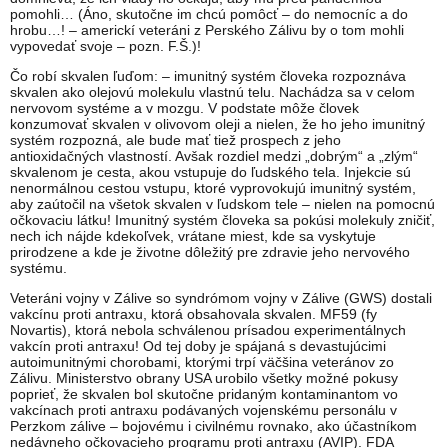
pomohli… (Áno, skutočne im chcú pomôcť – do nemocníc a do
hrobu…! – americkí veteráni z Perského Zálivu by o tom mohli
vypovedať svoje – pozn. F.Š.)!
Čo robí skvalen ľuďom: – imunitný systém človeka rozpoznáva
skvalen ako olejovú molekulu vlastnú telu. Nachádza sa v celom
nervovom systéme a v mozgu. V podstate môže človek
konzumovať skvalen v olivovom oleji a nielen, že ho jeho imunitný
systém rozpozná, ale bude mať tiež prospech z jeho
antioxidačných vlastností. Avšak rozdiel medzi „dobrým“ a „zlým“
skvalenom je cesta, akou vstupuje do ľudského tela. Injekcie sú
nenormálnou cestou vstupu, ktoré vyprovokujú imunitný systém,
aby zaútočil na všetok skvalen v ľudskom tele – nielen na pomocnú
očkovaciu látku! Imunitný systém človeka sa pokúsi molekuly zničiť,
nech ich nájde kdekoľvek, vrátane miest, kde sa vyskytuje
prirodzene a kde je životne dôležitý pre zdravie jeho nervového
systému.
Veteráni vojny v Zálive so syndrómom vojny v Zálive (GWS) dostali
vakcínu proti antraxu, ktorá obsahovala skvalen. MF59 (fy
Novartis), ktorá nebola schválenou prísadou experimentálnych
vakcín proti antraxu! Od tej doby je spájaná s devastujúcimi
autoimunitnými chorobami, ktorými trpí väčšina veteránov zo
Zálivu. Ministerstvo obrany USA urobilo všetky možné pokusy
poprieť, že skvalen bol skutočne pridaným kontaminantom vo
vakcínach proti antraxu podávaných vojenskému personálu v
Perzkom zálive – bojovému i civilnému rovnako, ako účastníkom
nedávneho očkovacieho programu proti antraxu (AVIP). FDA