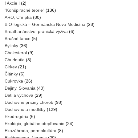
! Akcie !
(2)
"Konšpiračné teórie"
(136)
ARO, Chrípka
(80)
BIO-logická – Germánska Nová Medicína
(28)
Breathariánstvo, pránická výživa
(6)
Brušné tance
(5)
Bylinky
(36)
Cholesterol
(9)
Chudnutie
(8)
Cirkev
(21)
Články
(6)
Cukrovka
(26)
Dejiny, Slovania
(40)
Deti a výchova
(29)
Duchovné príčiny chorôb
(98)
Duchovno a modlitby
(129)
Ekodrogéria
(6)
Ekológia, globálne otepľovanie
(24)
Ekozáhrada, permakultúra
(8)
Elektrosmog, žiarenia
(20)