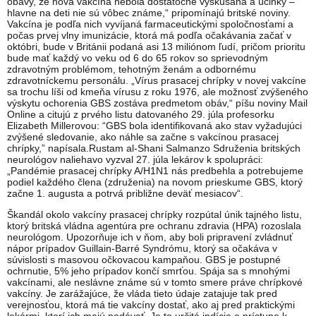
obavy, že nová vakcína nebola dostatočne vyskúšaná a účinky –
hlavne na deti nie sú vôbec známe,“ pripomínajú britské noviny.
Vakcína je podľa nich vyvíjaná farmaceutickými spoločnosťami a
počas prvej vlny imunizácie, ktorá má podľa očakávania začať v
októbri, bude v Británii podaná asi 13 miliónom ľudí, pričom prioritu
bude mať každý vo veku od 6 do 65 rokov so sprievodným
zdravotným problémom, tehotným ženám a odbornému
zdravotníckemu personálu. „Vírus prasacej chrípky v novej vakcíne
sa trochu líši od kmeňa vírusu z roku 1976, ale možnosť zvýšeného
výskytu ochorenia GBS zostáva predmetom obáv,“ píšu noviny Mail
Online a citujú z prvého listu datovaného 29. júla profesorku
Elizabeth Millerovou: “GBS bola identifikovaná ako stav vyžadujúci
zvýšené sledovanie, ako náhle sa začne s vakcínou prasacej
chrípky,” napísala.Rustam al-Shani Salmanzo Sdruženia britských
neurológov naliehavo vyzval 27. júla lekárov k spolupráci:
„Pandémie prasacej chrípky A/H1N1 nás predbehla a potrebujeme
podiel každého člena (združenia) na novom prieskume GBS, ktorý
začne 1. augusta a potrvá približne deväť mesiacov“.
Škandál okolo vakcíny prasacej chrípky rozpútal únik tajného listu,
ktorý britská vládna agentúra pre ochranu zdravia (HPA) rozoslala
neurológom. Upozorňuje ich v ňom, aby boli pripravení zvládnuť
nápor prípadov Guillain-Barré Syndrómu, ktorý sa očakáva v
súvislosti s masovou očkovacou kampaňou. GBS je postupné
ochrnutie, 5% jeho prípadov končí smrťou. Spája sa s mnohými
vakcínami, ale neslávne známe sú v tomto smere práve chrípkové
vakcíny. Je zarážajúce, že vláda tieto údaje zatajuje tak pred
verejnosťou, ktorá má tie vakcíny dostať, ako aj pred praktickými