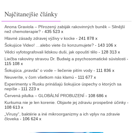
Najčitanejšie články
Anona Graviola – Přirozený zabiják rakovinných buněk – Silnější
než chemoterapie?
- 435 523 x
Hlavné zásady zdravej výživy v kocke
- 241 878 x
Šokujúce Video! …alebo viete čo konzumujete?
- 143 106 x
Vědci vyfotografovali lidskou duši, jak opouští tělo
- 128 313 x
Liečba rakoviny stravou Dr. Budwig a psychosomatické súvislosti
-
115 108 x
Šokujúca „pravda“ o vode – liečenie pitím vody
- 111 836 x
Neuveríte, v čom všetkom nás klamú
- 111 677 x
Experimenty v Rusku prinášajú šokujúce úspechy o ktorých sa
nepíše
- 111 223 x
Červená pilulka – GLOBÁLNÍ PROBUZENÍ
- 108 686 x
Kurkuma nie je len korenie. Objavte jej zdraviu prospešné účinky
-
108 613 x
„Vírusy“, baktérie a iné mikroorganizmy a ich vplyv na zdravie
človeka
- 106 624 x