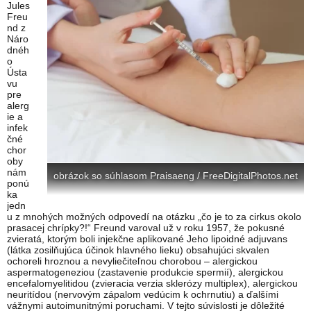
Jules
Freu
nd z
Náro
dnéh
o
Ústa
vu
pre
alerg
ie a
infek
čné
chor
oby
nám
obrázok so súhlasom Praisaeng / FreeDigitalPhotos.net
ponú
ka
jedn
u z mnohých možných odpovedí na otázku „čo je to za cirkus okolo
prasacej chrípky?!“ Freund varoval už v roku 1957, že pokusné
zvieratá, ktorým boli injekčne aplikované Jeho lipoidné adjuvans
(látka zosilňujúca účinok hlavného lieku) obsahujúci skvalen
ochoreli hroznou a nevyliečiteľnou chorobou – alergickou
aspermatogeneziou (zastavenie produkcie spermií), alergickou
encefalomyelitidou (zvieracia verzia sklerózy multiplex), alergickou
neuritídou (nervovým zápalom vedúcim k ochrnutiu) a ďalšími
vážnymi autoimunitnými poruchami. V tejto súvislosti je dôležité