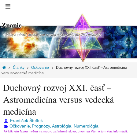
Znanie
Články o zdraví, duchovnom rozvoji a za pravdu nie len v medicíne.
Články
Očkovanie
Duchovný rozvoj XXI. časť – Astromedicína
versus vedecká medicína
Duchovný rozvoj XXI. časť –
Astromedicína versus vedecká
medicína
František Šteffek
Očkovanie
Prognózy, Astrológia, Numerológia
,
Ak kliknete ľavou myšou na modro zafarbené slovo, otvorí sa Vám o tom viac informácií.