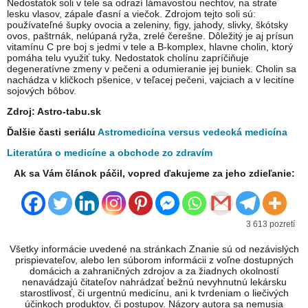
Nedostatok soli v tele sa odrazí lámavosťou nechtov, na strate
lesku vlasov, zápale ďasní a viečok. Zdrojom tejto soli sú:
používateľné šupky ovocia a zeleniny, figy, jahody, slivky, škótsky
ovos, paštrnák, nelúpaná ryža, zrelé čerešne. Dôležitý je aj prísun
vitamínu C pre boj s jedmi v tele a B-komplex, hlavne cholin, ktorý
pomáha telu využiť tuky. Nedostatok cholínu zapríčiňuje
degeneratívne zmeny v pečeni a odumieranie jej buniek. Cholin sa
nachádza v kličkoch pšenice, v teľacej pečeni, vajciach a v lecitíne
sojových bôbov.
Zdroj: Astro-tabu.sk
Ďalšie časti seriálu
Astromedicína versus vedecká medicína
Literatúra o medicíne a obchode zo zdravím
Ak sa Vám článok páčil, vopred ďakujeme za jeho zdieľanie:
3 613 pozretí
Všetky informácie uvedené na stránkach Znanie sú od nezávislých
prispievateľov, alebo len súborom informácii z voľne dostupných
domácich a zahraničných zdrojov a za žiadnych okolností
nenavádzajú čitateľov nahrádzať bežnú nevyhnutnú lekársku
starostlivosť, či urgentnú medicínu, ani k tvrdeniam o liečivých
účinkoch produktov, či postupov. Názory autora sa nemusia