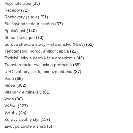
Psychoterapia
(33)
Recepty
(72)
Rozhovory (audio)
(51)
Sfalšovaná veda a história
(67)
Spoločnosť
(140)
Štítna žľaza, jód
(13)
Surová strava a šťavy – vitariánstvo (RAW)
(62)
Tehotenstvo, pôrod, antikoncepcia
(21)
Toxické látky a detoxikácia organizmu
(43)
Transformácia, evolúcia a proroctvá
(85)
UFO, záhady, sci-fi, mimozemšťania
(37)
Veda
(68)
Videá
(362)
Vitamíny a Minerály
(61)
Voda
(30)
Výživa
(227)
Vzťahy
(45)
Zdravý životný štýl
(119)
Život po živote a smrti
(5)