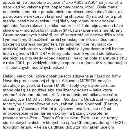
upozorniť, že „podobné adjuvans“ ako AS03 a AS04 už je na trhu
napríklad vo vakcíne proti papilomavírusom, ktorú „Biela mafia“
najnovšie komerčne ponúka nielen adolescentným dievčatám, ale
paradoxne v niektorých krajinách aj chlapcom(!) na ochranu proti
menšej časti z celej existujúcej škály papilomavírusov údajne
spôsobujúcich rakovinu „krčka maternice“! Toto adjuvans na báze
skvalenu – monofosforyl lipidu A (MPL) získavaného z membrány
Gram-negatívnych baktérií, sa už katastrofálne neosvedčilo v séru
Lymerix firmy GlaxoSmith proti Lymeskej borelióze spôsobenej
baktériou Borrelia burgdorferi. Na autoimunitné reumaticko-
artritické ochorenie v dôsledku imunizácie Lymerixom trpeli hlavne
ľudia s génom HLA-DR4+, ktorý bolo možné vopred identifikovať,
ale nikto sa o to vtedy vôbec nesnažil! Vakcína bola stiahnutá z trhu
v roku 2001, po vleklých súdnych sporoch a dnes už v zabudnutých
– či ututlaných mediálnych bitkách!
Ďalšou vakcínou, ktorá obsahuje toto adjuvans je Fluad od firmy
Novartis proti sezónnej chrípke. Adjuvans MF59TM navyše
obsahuje polysorbát TweenTM 80 – (poly-oxy-etylen sorbitan
mono-oleát) sa používa ako sterilizačný agens – látka ktorá
znemožní ženám otehotnieť! Na trhu dostupné očkovacie séra
obsahujúce TM 80 sú: RhoGam, Gardasil a Quadracel – vakcíny
tohto typu sú označované ako „zabraňujúce plodnosti“ (Fertility
Impairing Vaccines). Patent ju výslovne uvádza, ako súčasť
antikoncepcie veterinárnej vakcíny na báze glykoproteínu
prasacieho vajíčka – Tween 80 a skvalen. Existujú aj iné formy
sterilizačných vakcín, v ktorých sa spája Choriogonadotropin hCG s
toxoidom tetanu – tie sa už dlhšiu dobu za rovnakým účelom