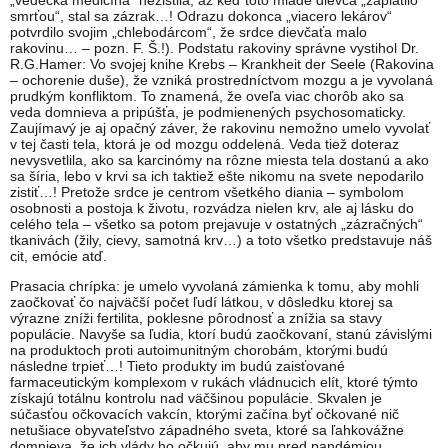
„vedecká medicína“ nezistila, až keď toto mladé dievča „zaplatilo
smrťou“, stal sa zázrak…! Odrazu dokonca „viacero lekárov“
potvrdilo svojim „chlebodárcom“, že srdce dievčaťa malo
rakovinu… – pozn. F. Š.!). Podstatu rakoviny správne vystihol Dr.
R.G.Hamer: Vo svojej knihe Krebs – Krankheit der Seele (Rakovina
– ochorenie duše), že vzniká prostredníctvom mozgu a je vyvolaná
prudkým konfliktom. To znamená, že oveľa viac chorôb ako sa
veda domnieva a pripúšťa, je podmienených psychosomaticky.
Zaujímavý je aj opačný záver, že rakovinu nemožno umelo vyvolať
v tej časti tela, ktorá je od mozgu oddelená. Veda tiež doteraz
nevysvetlila, ako sa karcinómy na rôzne miesta tela dostanú a ako
sa šíria, lebo v krvi sa ich taktiež ešte nikomu na svete nepodarilo
zistiť…! Pretože srdce je centrom všetkého diania – symbolom
osobnosti a postoja k životu, rozvádza nielen krv, ale aj lásku do
celého tela – všetko sa potom prejavuje v ostatných „zázračných“
tkanivách (žily, cievy, samotná krv…) a toto všetko predstavuje náš
cit, emócie atď.
Prasacia chrípka: je umelo vyvolaná zámienka k tomu, aby mohli
zaočkovať čo najväčší počet ľudí látkou, v dôsledku ktorej sa
výrazne zníži fertilita, poklesne pôrodnosť a znížia sa stavy
populácie. Navyše sa ľudia, ktorí budú zaočkovaní, stanú závislými
na produktoch proti autoimunitným chorobám, ktorými budú
následne trpieť…! Tieto produkty im budú zaisťované
farmaceutickým komplexom v rukách vládnucich elít, ktoré týmto
získajú totálnu kontrolu nad väčšinou populácie. Skvalen je
súčasťou očkovacích vakcín, ktorými začína byť očkované nič
netušiace obyvateľstvo západného sveta, ktoré sa ľahkovážne
domnieva, že ich vlády ho očkujú, aby mu pred pandémiou