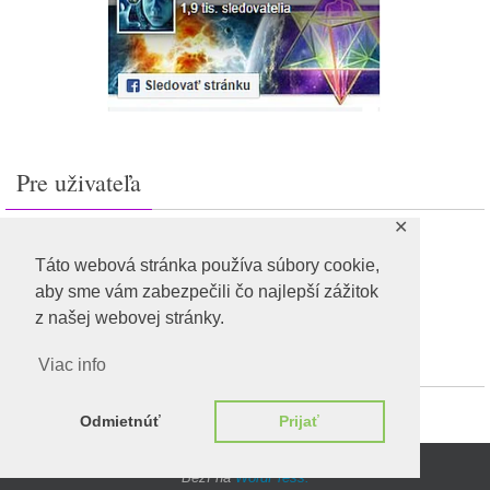
Pre uživateľa
✕
Prihlásiť sa
Feed záznamov
Táto webová stránka používa súbory cookie,
RSS feed komentárov
aby sme vám zabezpečili čo najlepší zážitok
WordPress.org
z našej webovej stránky.
Viac info
Odmietnúť
Prijať
Beží na
WordPress.