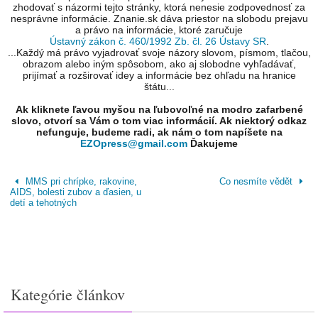
zhodovať s názormi tejto stránky, ktorá nenesie zodpovednosť za
nesprávne informácie. Znanie.sk dáva priestor na slobodu prejavu
a právo na informácie, ktoré zaručuje
Ústavný zákon č. 460/1992 Zb. čl. 26 Ústavy SR
.
...Každý má právo vyjadrovať svoje názory slovom, písmom, tlačou,
obrazom alebo iným spôsobom, ako aj slobodne vyhľadávať,
prijímať a rozširovať idey a informácie bez ohľadu na hranice
štátu...
Ak kliknete ľavou myšou na ľubovoľné na modro zafarbené
slovo, otvorí sa Vám o tom viac informácií. Ak niektorý odkaz
nefunguje, budeme radi, ak nám o tom napíšete na
EZOpress@gmail.com
Ďakujeme
MMS pri chrípke, rakovine,
Co nesmíte vědět
AIDS, bolesti zubov a ďasien, u
detí a tehotných
Kategórie článkov