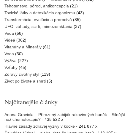
Tehotenstvo, pôrod, antikoncepcia
(21)
Toxické látky a detoxikácia organizmu
(43)
Transformácia, evolúcia a proroctvá
(85)
UFO, záhady, sci-fi, mimozemšťania
(37)
Veda
(68)
Videá
(362)
Vitamíny a Minerály
(61)
Voda
(30)
Výživa
(227)
Vzťahy
(45)
Zdravý životný štýl
(119)
Život po živote a smrti
(5)
Najčitanejšie články
Anona Graviola – Přirozený zabiják rakovinných buněk – Silnější
než chemoterapie?
- 435 522 x
Hlavné zásady zdravej výživy v kocke
- 241 877 x
Šokujúce Video! …alebo viete čo konzumujete?
- 143 105 x