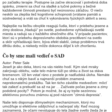
po začiatku terapie. Postupne sa začne skracovať i potrebná doba
spánku, zmierni sa chuť na sladké a tučné pokrmy a bežné
každodenné činnosti prestanú byť neúnosnou záťažou. O niečo
neskôr sa zlepšia tiež kognitívne schopnosti (vrátane pamäti a
sústredenia) a vráti sa chuť k vykonávaniu fyzických aktivít a sexu.
Najlepšie na liečbu obvykle reagujú ľudia, ktorí v priebehu jesene a
zimy doslova „hladujú“ po svetle, podvedome vyhľadávajú svetlé
miesta a radujú sa z každého slnečného dňa. V prípade pacientov,
ktorí sú v priebehu depresívneho obdobia precitlivení na svetlo
a skôr vyhľadávajú šero, býva efekt slabší, ústup problémov trvá
dlhšiu dobu, a niekedy môže dokonca dôjsť k ich zhoršeniu.
Čo by sme mali vedieť o SAD
Autor: Peter Sale
Jeseň je ako deka, ktorú na vás niekto hodí. Kým sivé mraky
zakrývajú oblohu, vaše telo márne túži po slnku a život sa stáva
bremenom. Už len vstať ráno z postele je nadľudská úloha. Nemáte
chuť sa s nikým baviť a najmenší problém znamená
neprekonateľnú prekážku. Tak len ticho závidíte medveďom: môcť
tak zaliezť a prebudiť sa až na jar … Zažívate počas jesene a zimy
podobné pocity? Potom je možné, že aj vy trpíte sezónnou
afektívnou poruchou známou aj pod názvom “zimná depresia”.
Naše telo disponuje dômyselným mechanizmom, ktorý mu
umožňuje si efektívne oddýchnuť a načerpať sily: Keď mozog
zaznamená, že očami nevstupuje do tela žiadne svetlo (teda že je