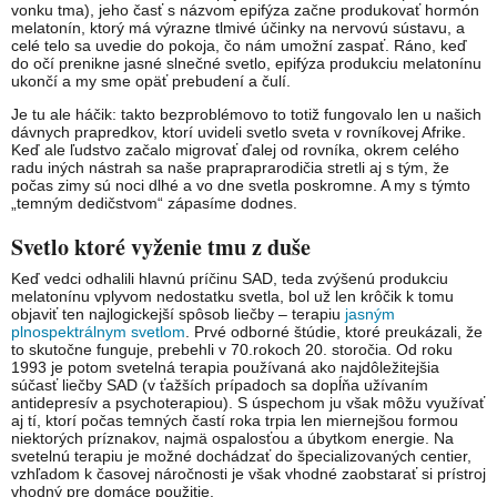
vonku tma), jeho časť s názvom epifýza začne produkovať hormón
melatonín, ktorý má výrazne tlmivé účinky na nervovú sústavu, a
celé telo sa uvedie do pokoja, čo nám umožní zaspať. Ráno, keď
do očí prenikne jasné slnečné svetlo, epifýza produkciu melatonínu
ukončí a my sme opäť prebudení a čulí.
Je tu ale háčik: takto bezproblémovo to totiž fungovalo len u našich
dávnych prapredkov, ktorí uvideli svetlo sveta v rovníkovej Afrike.
Keď ale ľudstvo začalo migrovať ďalej od rovníka, okrem celého
radu iných nástrah sa naše prapraprarodičia stretli aj s tým, že
počas zimy sú noci dlhé a vo dne svetla poskromne. A my s týmto
„temným dedičstvom“ zápasíme dodnes.
Svetlo ktoré vyženie tmu z duše
Keď vedci odhalili hlavnú príčinu SAD, teda zvýšenú produkciu
melatonínu vplyvom nedostatku svetla, bol už len krôčik k tomu
objaviť ten najlogickejší spôsob liečby – terapiu
jasným
plnospektrálnym svetlom
. Prvé odborné štúdie, ktoré preukázali, že
to skutočne funguje, prebehli v 70.rokoch 20. storočia. Od roku
1993 je potom svetelná terapia používaná ako najdôležitejšia
súčasť liečby SAD (v ťažších prípadoch sa dopĺňa užívaním
antidepresív a psychoterapiou). S úspechom ju však môžu využívať
aj tí, ktorí počas temných častí roka trpia len miernejšou formou
niektorých príznakov, najmä ospalosťou a úbytkom energie. Na
svetelnú terapiu je možné dochádzať do špecializovaných centier,
vzhľadom k časovej náročnosti je však vhodné zaobstarať si prístroj
vhodný pre domáce použitie.