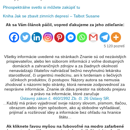
Plnospektrálne svetlo si môžete zakúpiť tu
Kniha Jak se zbavit zimních depresí – Talbot Susane
Ak sa Vám článok páčil, vopred ďakujeme za jeho zdieľanie:
5 120 pozretí
Všetky informácie uvedené na stránkach Znanie sú od nezávislých
prispievateľov, alebo len súborom informácii z voľne dostupných
domácich a zahraničných zdrojov a za žiadnych okolností
nenavádzajú čitateľov nahrádzať bežnú nevyhnutnú lekársku
starostlivosť, či urgentnú medicínu, ani k tvrdeniam o liečivých
účinkoch produktov, či postupov. Názory autora sa nemusia
zhodovať s názormi tejto stránky, ktorá nenesie zodpovednosť za
nesprávne informácie. Znanie.sk dáva priestor na slobodu prejavu
a právo na informácie, ktoré zaručuje
Ústavný zákon č. 460/1992 Zb. čl. 26 Ústavy SR
.
...Každý má právo vyjadrovať svoje názory slovom, písmom, tlačou,
obrazom alebo iným spôsobom, ako aj slobodne vyhľadávať,
prijímať a rozširovať idey a informácie bez ohľadu na hranice
štátu...
Ak kliknete ľavou myšou na ľubovoľné na modro zafarbené