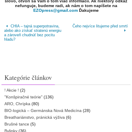
slovo, otvorí sa Vám o tom viac informácií. Ak niektorý odkaz
nefunguje, budeme radi, ak nám o tom napíšete na
EZOpress@gmail.com
Ďakujeme
CHIA – tajná superpotravina,
Čeho nejvíce litujeme před smrtí
alebo ako získať stratenú energiu
a zároveň chudnúť bez pocitu
hladu?
Kategórie článkov
! Akcie !
(2)
"Konšpiračné teórie"
(136)
ARO, Chrípka
(80)
BIO-logická – Germánska Nová Medicína
(28)
Breathariánstvo, pránická výživa
(6)
Brušné tance
(5)
Bylinky
(36)