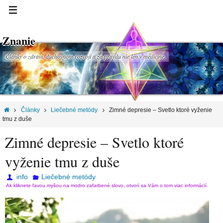
Znanie
Články o zdraví, duchovnom rozvoji a za pravdu nie len v medicíne.
Články
Liečebné metódy
Zimné depresie – Svetlo ktoré vyženie
tmu z duše
Zimné depresie – Svetlo ktoré
vyženie tmu z duše
info
Liečebné metódy
Ak kliknete ľavou myšou na modro zafarbené slovo, otvorí sa Vám o tom viac informácií.