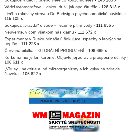
Vědci vyfotografovali lidskou duši, jak opouští tělo
- 128 313 x
Liečba rakoviny stravou Dr. Budwig a psychosomatické súvislosti
-
115 108 x
Šokujúca „pravda“ o vode – liečenie pitím vody
- 111 836 x
Neuveríte, v čom všetkom nás klamú
- 111 672 x
Experimenty v Rusku prinášajú šokujúce úspechy o ktorých sa
nepíše
- 111 223 x
Červená pilulka – GLOBÁLNÍ PROBUZENÍ
- 108 685 x
Kurkuma nie je len korenie. Objavte jej zdraviu prospešné účinky
-
108 611 x
„Vírusy“, baktérie a iné mikroorganizmy a ich vplyv na zdravie
človeka
- 106 622 x