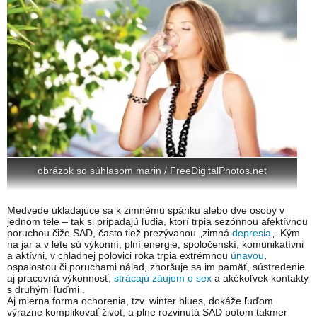
obrázok so súhlasom marin / FreeDigitalPhotos.net
Medvede ukladajúce sa k zimnému spánku alebo dve osoby v
jednom tele – tak si pripadajú ľudia, ktorí trpia sezónnou afektívnou
poruchou čiže SAD, často tiež prezývanou „zimná
depresia
„. Kým
na jar a v lete sú výkonní, plní energie, spoločenskí, komunikatívni
a aktívni, v chladnej polovici roka trpia extrémnou
únavou
,
ospalosťou či poruchami nálad, zhoršuje sa im pamäť, sústredenie
aj pracovná výkonnosť,
strácajú záujem o sex
a akékoľvek kontakty
s druhými ľuďmi .
Aj mierna forma ochorenia, tzv. winter blues, dokáže ľuďom
výrazne komplikovať život, a plne rozvinutá SAD potom takmer