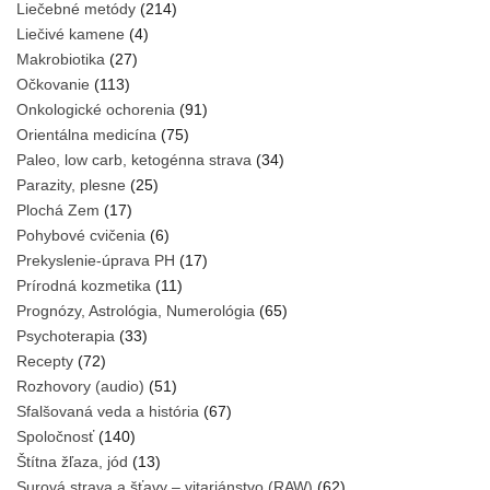
Liečebné metódy
(214)
Liečivé kamene
(4)
Makrobiotika
(27)
Očkovanie
(113)
Onkologické ochorenia
(91)
Orientálna medicína
(75)
Paleo, low carb, ketogénna strava
(34)
Parazity, plesne
(25)
Plochá Zem
(17)
Pohybové cvičenia
(6)
Prekyslenie-úprava PH
(17)
Prírodná kozmetika
(11)
Prognózy, Astrológia, Numerológia
(65)
Psychoterapia
(33)
Recepty
(72)
Rozhovory (audio)
(51)
Sfalšovaná veda a história
(67)
Spoločnosť
(140)
Štítna žľaza, jód
(13)
Surová strava a šťavy – vitariánstvo (RAW)
(62)