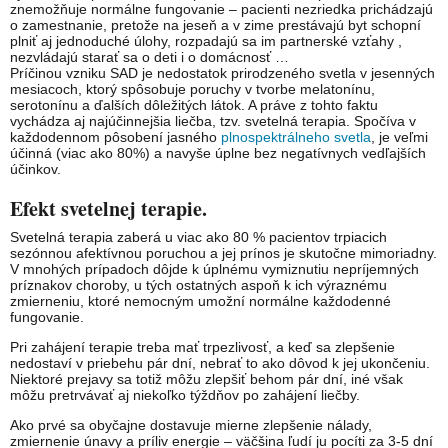
znemožňuje normálne fungovanie – pacienti nezriedka prichádzajú
o zamestnanie, pretože na jeseň a v zime prestávajú byt schopní
plniť aj jednoduché úlohy, rozpadajú sa im partnerské vzťahy ,
nezvládajú starať sa o deti i o domácnosť …
Príčinou vzniku SAD je nedostatok prirodzeného svetla v jesenných
mesiacoch, ktorý spôsobuje poruchy v tvorbe melatonínu,
serotonínu a ďalších dôležitých látok. A práve z tohto faktu
vychádza aj najúčinnejšia liečba, tzv. svetelná terapia. Spočíva v
každodennom pôsobení jasného
plnospektrálneho svetla
, je veľmi
účinná (viac ako 80%) a navyše úplne bez negatívnych vedľajších
účinkov.
Efekt svetelnej terapie.
Svetelná terapia zaberá u viac ako 80 % pacientov trpiacich
sezónnou afektívnou poruchou a jej prínos je skutočne mimoriadny.
V mnohých prípadoch dôjde k úplnému vymiznutiu nepríjemných
príznakov choroby, u tých ostatných aspoň k ich výraznému
zmierneniu, ktoré nemocným umožní normálne každodenné
fungovanie.
Pri zahájení terapie treba mať trpezlivosť, a keď sa zlepšenie
nedostaví v priebehu pár dní, nebrať to ako dôvod k jej ukončeniu.
Niektoré prejavy sa totiž môžu zlepšiť behom pár dní, iné však
môžu pretrvávať aj niekoľko týždňov po zahájení liečby.
Ako prvé sa obyčajne dostavuje mierne zlepšenie nálady,
zmiernenie únavy a príliv energie – väčšina ľudí ju pocíti za 3-5 dní