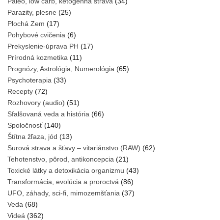
Paleo, low carb, ketogénna strava
(34)
Parazity, plesne
(25)
Plochá Zem
(17)
Pohybové cvičenia
(6)
Prekyslenie-úprava PH
(17)
Prírodná kozmetika
(11)
Prognózy, Astrológia, Numerológia
(65)
Psychoterapia
(33)
Recepty
(72)
Rozhovory (audio)
(51)
Sfalšovaná veda a história
(66)
Spoločnosť
(140)
Štítna žľaza, jód
(13)
Surová strava a šťavy – vitariánstvo (RAW)
(62)
Tehotenstvo, pôrod, antikoncepcia
(21)
Toxické látky a detoxikácia organizmu
(43)
Transformácia, evolúcia a proroctvá
(86)
UFO, záhady, sci-fi, mimozemšťania
(37)
Veda
(68)
Videá
(362)