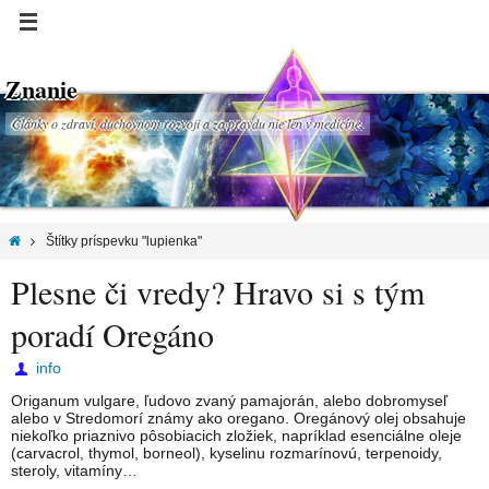
Znanie
Články o zdraví, duchovnom rozvoji a za pravdu nie len v medicíne.
Štítky príspevku "lupienka"
Plesne či vredy? Hravo si s tým
poradí Oregáno
info
Origanum vulgare, ľudovo zvaný pamajorán, alebo dobromyseľ
alebo v Stredomorí známy ako oregano. Oregánový olej obsahuje
niekoľko priaznivo pôsobiacich zložiek, napríklad esenciálne oleje
(carvacrol, thymol, borneol), kyselinu rozmarínovú, terpenoidy,
steroly, vitamíny…