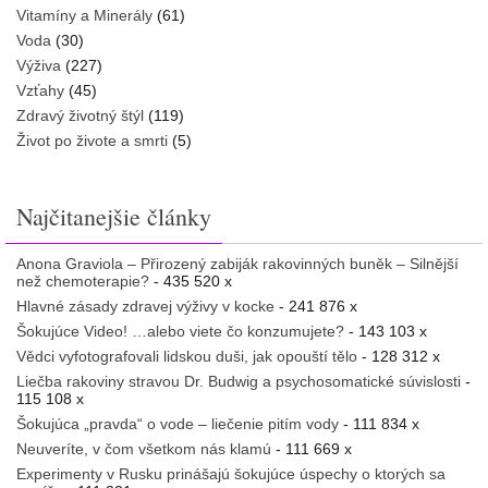
Vitamíny a Minerály
(61)
Voda
(30)
Výživa
(227)
Vzťahy
(45)
Zdravý životný štýl
(119)
Život po živote a smrti
(5)
Najčitanejšie články
Anona Graviola – Přirozený zabiják rakovinných buněk – Silnější
než chemoterapie?
- 435 520 x
Hlavné zásady zdravej výživy v kocke
- 241 876 x
Šokujúce Video! …alebo viete čo konzumujete?
- 143 103 x
Vědci vyfotografovali lidskou duši, jak opouští tělo
- 128 312 x
Liečba rakoviny stravou Dr. Budwig a psychosomatické súvislosti
-
115 108 x
Šokujúca „pravda“ o vode – liečenie pitím vody
- 111 834 x
Neuveríte, v čom všetkom nás klamú
- 111 669 x
Experimenty v Rusku prinášajú šokujúce úspechy o ktorých sa