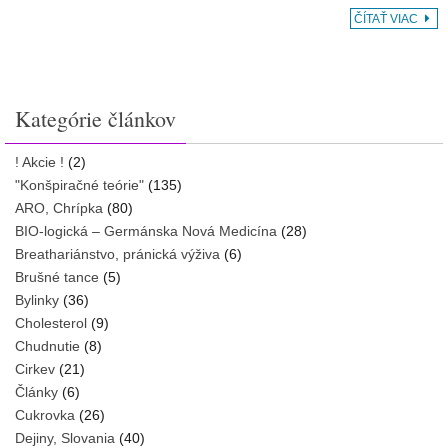
ČÍTAŤ VIAC
Kategórie článkov
! Akcie !
(2)
"Konšpiračné teórie"
(135)
ARO, Chrípka
(80)
BIO-logická – Germánska Nová Medicína
(28)
Breathariánstvo, pránická výživa
(6)
Brušné tance
(5)
Bylinky
(36)
Cholesterol
(9)
Chudnutie
(8)
Cirkev
(21)
Články
(6)
Cukrovka
(26)
Dejiny, Slovania
(40)