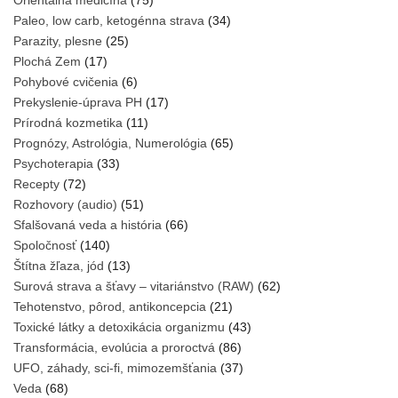
Orientálna medicína
(75)
Paleo, low carb, ketogénna strava
(34)
Parazity, plesne
(25)
Plochá Zem
(17)
Pohybové cvičenia
(6)
Prekyslenie-úprava PH
(17)
Prírodná kozmetika
(11)
Prognózy, Astrológia, Numerológia
(65)
Psychoterapia
(33)
Recepty
(72)
Rozhovory (audio)
(51)
Sfalšovaná veda a história
(66)
Spoločnosť
(140)
Štítna žľaza, jód
(13)
Surová strava a šťavy – vitariánstvo (RAW)
(62)
Tehotenstvo, pôrod, antikoncepcia
(21)
Toxické látky a detoxikácia organizmu
(43)
Transformácia, evolúcia a proroctvá
(86)
UFO, záhady, sci-fi, mimozemšťania
(37)
Veda
(68)