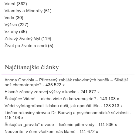
Videá
(362)
Vitamíny a Minerály
(61)
Voda
(30)
Výživa
(227)
Vzťahy
(45)
Zdravý životný štýl
(119)
Život po živote a smrti
(5)
Najčitanejšie články
Anona Graviola – Přirozený zabiják rakovinných buněk – Silnější
než chemoterapie?
- 435 522 x
Hlavné zásady zdravej výživy v kocke
- 241 877 x
Šokujúce Video! …alebo viete čo konzumujete?
- 143 103 x
Vědci vyfotografovali lidskou duši, jak opouští tělo
- 128 313 x
Liečba rakoviny stravou Dr. Budwig a psychosomatické súvislosti
-
115 108 x
Šokujúca „pravda“ o vode – liečenie pitím vody
- 111 836 x
Neuveríte, v čom všetkom nás klamú
- 111 672 x