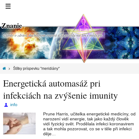
Znanie
Články o zdraví, duchovnom rozvoji a za pravdu nie len v medicíne.
Štítky príspevku "meridiány"
Energetická automasáž pri
infekciách na zvýšenie imunity
info
Prune Harris, učitelka energetické medicíny, od
narození vidí energie, tak jako každý člověk
vidí fyzický svět. Prodělala infekci koronavirem
a tak mohla pozorovat, co se v těle při infekci
děje…