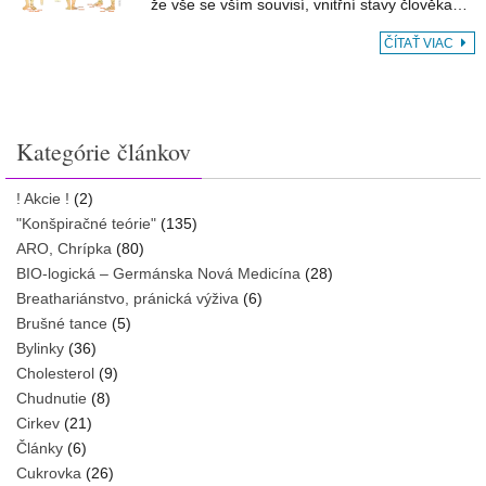
že vše se vším souvisí, vnitřní stavy člověka…
ČÍTAŤ VIAC
Kategórie článkov
! Akcie !
(2)
"Konšpiračné teórie"
(135)
ARO, Chrípka
(80)
BIO-logická – Germánska Nová Medicína
(28)
Breathariánstvo, pránická výživa
(6)
Brušné tance
(5)
Bylinky
(36)
Cholesterol
(9)
Chudnutie
(8)
Cirkev
(21)
Články
(6)
Cukrovka
(26)