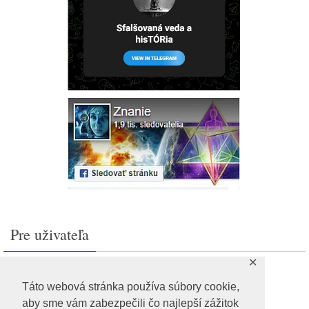
Pre uživateľa
✕
Prihlásiť sa
Feed záznamov
Táto webová stránka používa súbory cookie,
RSS feed komentárov
aby sme vám zabezpečili čo najlepší zážitok