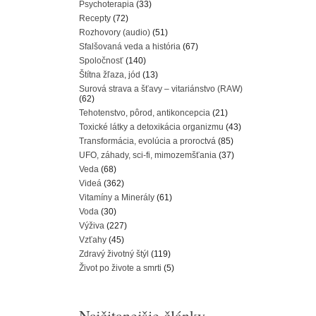
Psychoterapia
(33)
Recepty
(72)
Rozhovory (audio)
(51)
Sfalšovaná veda a história
(67)
Spoločnosť
(140)
Štítna žľaza, jód
(13)
Surová strava a šťavy – vitariánstvo (RAW)
(62)
Tehotenstvo, pôrod, antikoncepcia
(21)
Toxické látky a detoxikácia organizmu
(43)
Transformácia, evolúcia a proroctvá
(85)
UFO, záhady, sci-fi, mimozemšťania
(37)
Veda
(68)
Videá
(362)
Vitamíny a Minerály
(61)
Voda
(30)
Výživa
(227)
Vzťahy
(45)
Zdravý životný štýl
(119)
Život po živote a smrti
(5)
Najčitanejšie články