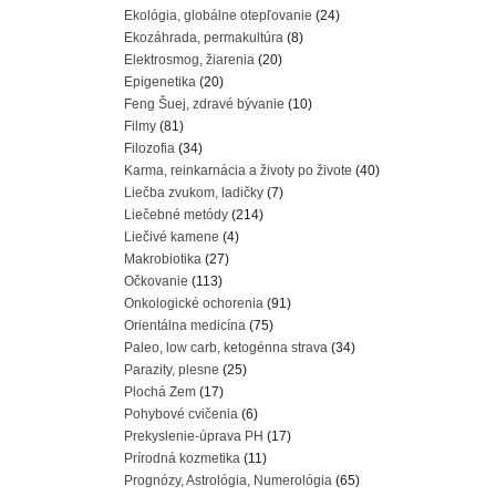
Ekológia, globálne otepľovanie
(24)
Ekozáhrada, permakultúra
(8)
Elektrosmog, žiarenia
(20)
Epigenetika
(20)
Feng Šuej, zdravé bývanie
(10)
Filmy
(81)
Filozofia
(34)
Karma, reinkarnácia a životy po živote
(40)
Liečba zvukom, ladičky
(7)
Liečebné metódy
(214)
Liečivé kamene
(4)
Makrobiotika
(27)
Očkovanie
(113)
Onkologické ochorenia
(91)
Orientálna medicína
(75)
Paleo, low carb, ketogénna strava
(34)
Parazity, plesne
(25)
Plochá Zem
(17)
Pohybové cvičenia
(6)
Prekyslenie-úprava PH
(17)
Prírodná kozmetika
(11)
Prognózy, Astrológia, Numerológia
(65)