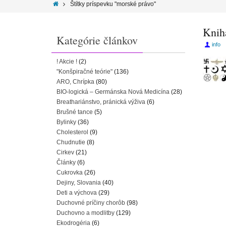
Štítky príspevku "morské právo"
Kniha
Kategórie článkov
info
! Akcie !
(2)
"Konšpiračné teórie"
(136)
ARO, Chrípka
(80)
BIO-logická – Germánska Nová Medicína
(28)
Breathariánstvo, pránická výživa
(6)
Brušné tance
(5)
Bylinky
(36)
Cholesterol
(9)
Chudnutie
(8)
Cirkev
(21)
Články
(6)
Cukrovka
(26)
Dejiny, Slovania
(40)
Deti a výchova
(29)
Duchovné príčiny chorôb
(98)
Duchovno a modlitby
(129)
Ekodrogéria
(6)