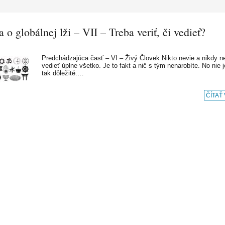
 o globálnej lži – VII – Treba veriť, či vedieť?
Predchádzajúca časť – VI – Živý Človek Nikto nevie a nikdy 
vedieť úplne všetko. Je to fakt a nič s tým nenarobíte. No nie j
tak dôležité.…
ČÍTAŤ