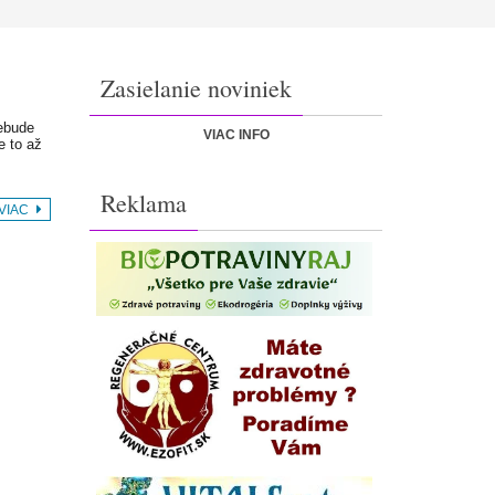
Zasielanie noviniek
nebude
VIAC INFO
e to až
Reklama
 VIAC