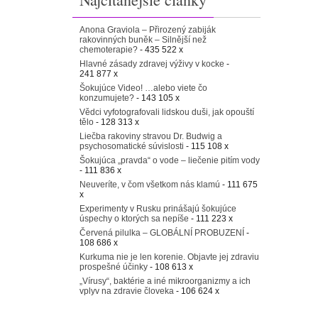
Anona Graviola – Přirozený zabiják
rakovinných buněk – Silnější než
chemoterapie?
- 435 522 x
Hlavné zásady zdravej výživy v kocke
-
241 877 x
Šokujúce Video! …alebo viete čo
konzumujete?
- 143 105 x
Vědci vyfotografovali lidskou duši, jak opouští
tělo
- 128 313 x
Liečba rakoviny stravou Dr. Budwig a
psychosomatické súvislosti
- 115 108 x
Šokujúca „pravda“ o vode – liečenie pitím vody
- 111 836 x
Neuveríte, v čom všetkom nás klamú
- 111 675
x
Experimenty v Rusku prinášajú šokujúce
úspechy o ktorých sa nepíše
- 111 223 x
Červená pilulka – GLOBÁLNÍ PROBUZENÍ
-
108 686 x
Kurkuma nie je len korenie. Objavte jej zdraviu
prospešné účinky
- 108 613 x
„Vírusy“, baktérie a iné mikroorganizmy a ich
vplyv na zdravie človeka
- 106 624 x