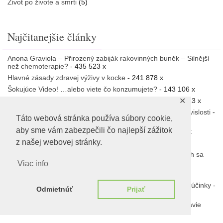
Život po živote a smrti
(5)
Najčitanejšie články
Anona Graviola – Přirozený zabiják rakovinných buněk – Silnější
než chemoterapie?
- 435 523 x
Hlavné zásady zdravej výživy v kocke
- 241 878 x
Šokujúce Video! …alebo viete čo konzumujete?
- 143 106 x
✕
Vědci vyfotografovali lidskou duši, jak opouští tělo
- 128 313 x
Liečba rakoviny stravou Dr. Budwig a psychosomatické súvislosti
-
Táto webová stránka používa súbory cookie,
115 108 x
aby sme vám zabezpečili čo najlepší zážitok
Šokujúca „pravda“ o vode – liečenie pitím vody
- 111 836 x
z našej webovej stránky.
Neuveríte, v čom všetkom nás klamú
- 111 678 x
Experimenty v Rusku prinášajú šokujúce úspechy o ktorých sa
nepíše
- 111 223 x
Viac info
Červená pilulka – GLOBÁLNÍ PROBUZENÍ
- 108 686 x
Kurkuma nie je len korenie. Objavte jej zdraviu prospešné účinky
-
Odmietnúť
Prijať
108 613 x
„Vírusy“, baktérie a iné mikroorganizmy a ich vplyv na zdravie
človeka
- 106 624 x