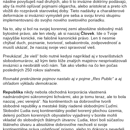
násilne povyšuješ nad druhých, ako ti to invázne doktríny podávajú,
aby ťa mohli opľúvať pojmami oligarcha, alebo aristokrat a preto ich
vložili do rozprávok starovekej doby. Tieto nadávky a charakterové
deformácie si inváznici vymysleli pre seba a svoju krvnú skupinu
implementovanú do svojho nového svetového poriadku.
Na to, aby si bol na svojej korennej zemi absolútne slobodný máš
bytostné právo, ale len vtedy, ak si naozaj
Človek
. Ide o Tvoje
najvyššie konické, nie falošné kanonické právo. Len ti nesmie
chýbať duch, poznanie, tvorivosť, sebakontrola, zodpovednosť a
musíš ukázať, že naozaj svoje veci spravovať vieš.
Preukázať „že vieš“ bolo nutné kedysi napríklad aj v tovarišstvách
slobodomurárov, až kým tieto lóže znalých majstrov nesprivatizovali
inváznici a neobrátili voči nám. Tak ako všetko na čo len počas
posledných 250 rokov siahnete.
Rovnaké prekrútenie pojmov nastalo aj v pojme „Res Public“ a aj
ohľadom výkladu demokracie.
Republika
nikdy nebola obchodná korporácia vlastnená
nadnárodnými súkromnými lichvármi, ako je tomu teraz, ale to bola
naozaj „vec verejná“. Na kontinentoch sa dobrovoľne tvorili
slobodné republiky a mestské štáty riadené slobodnými Ľuďmi.
Slobodní Ľudia svoj kontinentálny podiel tvorený plochou územia,
delený počtom korenných obyvateľov vyjadrený v bonite mohli
vkladať do slobodných štátnych útvarov. Ľudia, ktorí boli súčasťou
štátneho útvaru a absolútne dobrovoľne nechceli si svoje
kontinentálne práva uplatňovať priamo, alebo to dokonca nevedeli,