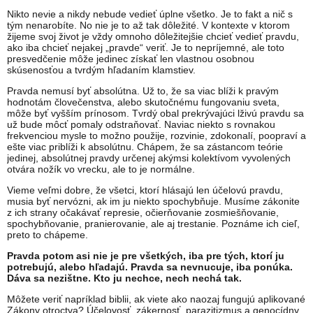
Nikto nevie a nikdy nebude vedieť úplne všetko. Je to fakt a nič s
tým nenarobíte. No nie je to až tak dôležité. V kontexte v ktorom
žijeme svoj život je vždy omnoho dôležitejšie chcieť vedieť pravdu,
ako iba chcieť nejakej „pravde“ veriť. Je to nepríjemné, ale toto
presvedčenie môže jedinec získať len vlastnou osobnou
skúsenosťou a tvrdým hľadaním klamstiev.
Pravda nemusí byť absolútna. Už to, že sa viac blíži k pravým
hodnotám človečenstva, alebo skutočnému fungovaniu sveta,
môže byť vyšším prínosom. Tvrdý obal prekrývajúci lživú pravdu sa
už bude môcť pomaly odstraňovať. Naviac niekto s rovnakou
frekvenciou mysle to možno použije, rozvinie, zdokonalí, poopraví a
ešte viac priblíži k absolútnu. Chápem, že sa zástancom teórie
jedinej, absolútnej pravdy určenej akýmsi kolektívom vyvolených
otvára nožík vo vrecku, ale to je normálne.
Vieme veľmi dobre, že všetci, ktorí hlásajú len účelovú pravdu,
musia byť nervózni, ak im ju niekto spochybňuje. Musíme zákonite
z ich strany očakávať represie, očierňovanie zosmiešňovanie,
spochybňovanie, pranierovanie, ale aj trestanie. Poznáme ich cieľ,
preto to chápeme.
Pravda potom asi nie je pre všetkých, iba pre tých, ktorí ju
potrebujú, alebo hľadajú. Pravda sa nevnucuje, iba ponúka.
Dáva sa nezištne. Kto ju nechce, nech nechá tak.
Môžete veriť napríklad biblii, ak viete ako naozaj fungujú aplikované
Zákony otroctva? Účelovosť, zákernosť, parazitizmus a genocídny