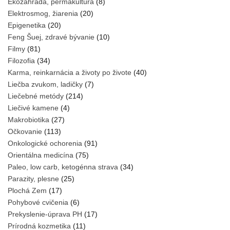
Ekozáhrada, permakultúra
(8)
Elektrosmog, žiarenia
(20)
Epigenetika
(20)
Feng Šuej, zdravé bývanie
(10)
Filmy
(81)
Filozofia
(34)
Karma, reinkarnácia a životy po živote
(40)
Liečba zvukom, ladičky
(7)
Liečebné metódy
(214)
Liečivé kamene
(4)
Makrobiotika
(27)
Očkovanie
(113)
Onkologické ochorenia
(91)
Orientálna medicína
(75)
Paleo, low carb, ketogénna strava
(34)
Parazity, plesne
(25)
Plochá Zem
(17)
Pohybové cvičenia
(6)
Prekyslenie-úprava PH
(17)
Prírodná kozmetika
(11)