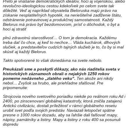
Preto je vnášanie demokratických ideálov, hoci aj vojenskou, alebo
revolučno-ideologickou cestou kdekoľvek po celom svete tak
dôležité. Veď aj napríklad obyvatelia Bieloruska majú právo na
získanie nesplatiteľných hypoték, na neriešiteľné zadĺženie štátu,
odstránenie potravinovej a produkčnej samostatnosti. Každý
Bielorus má právo byť bezdomovcom, prísť o dôchodok, o byt a
hoci aj stratiť
plnú zdravotnú starostlivosť… O tom je demokracia. Každému
treba dať čo chce, aj keď to nechce… Vláda kuchárok, dlhových
slučiek, a predstaviteľov cudzích tajných služieb je to, čo by si mal
skúsiť aj každý Bielorus.
Takto spotvorené to však donedávna na svete nebolo.
Preukázali sme a poskytli dôkazy, ako nás riaditelia sveta v
historických záznamoch obrali o nejakých 1250 rokov
pomerne nedávneho „zlatého veku“.
Ten akože ani nikdy
nebol… Zvyšok sa hrubo, ale priehľadne sfalšoval. Pre
pripomenutie:
Strojcovia nového svetového poriadku niekde po reálnom roku Ad i
2400, po zinscenovaní globálnej katastrofy, ktorá zničila zatajenú
Antickú civilizáciu, dostali príležitosť v rámci globálneho resetu
urobiť svet podľa svojich predstáv. Naviazali letopočet spätne
presne o 1000 rokov dozadu, aby sa ľahšie dali falšovať mapy,
nápisy, pamätníky a listiny. Mapy a listiny z roku 400 sa posunuli
dopredu