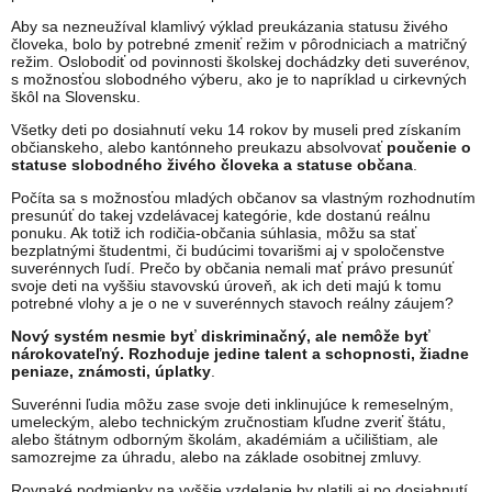
Aby sa nezneužíval klamlivý výklad preukázania statusu živého
človeka, bolo by potrebné zmeniť režim v pôrodniciach a matričný
režim. Oslobodiť od povinnosti školskej dochádzky deti suverénov,
s možnosťou slobodného výberu, ako je to napríklad u cirkevných
škôl na Slovensku.
Všetky deti po dosiahnutí veku 14 rokov by museli pred získaním
občianskeho, alebo kantónneho preukazu absolvovať
poučenie o
statuse slobodného živého človeka a statuse občana
.
Počíta sa s možnosťou mladých občanov sa vlastným rozhodnutím
presunúť do takej vzdelávacej kategórie, kde dostanú reálnu
ponuku. Ak totiž ich rodičia-občania súhlasia, môžu sa stať
bezplatnými študentmi, či budúcimi tovarišmi aj v spoločenstve
suverénnych ľudí. Prečo by občania nemali mať právo presunúť
svoje deti na vyššiu stavovskú úroveň, ak ich deti majú k tomu
potrebné vlohy a je o ne v suverénnych stavoch reálny záujem?
Nový systém nesmie byť diskriminačný, ale nemôže byť
nárokovateľný. Rozhoduje jedine talent a schopnosti, žiadne
peniaze, známosti, úplatky
.
Suverénni ľudia môžu zase svoje deti inklinujúce k remeselným,
umeleckým, alebo technickým zručnostiam kľudne zveriť štátu,
alebo štátnym odborným školám, akadémiám a učilištiam, ale
samozrejme za úhradu, alebo na základe osobitnej zmluvy.
Rovnaké podmienky na vyššie vzdelanie by platili aj po dosiahnutí