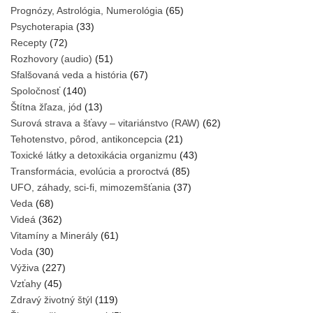
Prognózy, Astrológia, Numerológia
(65)
Psychoterapia
(33)
Recepty
(72)
Rozhovory (audio)
(51)
Sfalšovaná veda a história
(67)
Spoločnosť
(140)
Štítna žľaza, jód
(13)
Surová strava a šťavy – vitariánstvo (RAW)
(62)
Tehotenstvo, pôrod, antikoncepcia
(21)
Toxické látky a detoxikácia organizmu
(43)
Transformácia, evolúcia a proroctvá
(85)
UFO, záhady, sci-fi, mimozemšťania
(37)
Veda
(68)
Videá
(362)
Vitamíny a Minerály
(61)
Voda
(30)
Výživa
(227)
Vzťahy
(45)
Zdravý životný štýl
(119)