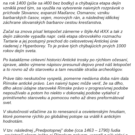
na rok 1400 (píše sa i400 bez bodky) a chýbajúca etapa dejín
vzniklá pred tým, sa využila na vytvorenie naivných rozprávok o
príchode Slovanov, expanzii Maďarov, Osmanov, vzniku
barbarských časov, vojen, morových rán, a následnej idilickej
záchrane slovanských barbarov cestou kresťanstva.
Začal sa znova písať letopočet zámerne v štýle Ad i4XX a tak z
dejín zákonite vypadla napr. celá etapa obrovského rozmachu
Tartarie a jej postupný prechod do celosvetovej Antickej únie
riadenej z Hyperborey. To je práve tých chýbajúcich prvých 1000
rokov dejín sveta.
Po kataklizme cirkevní historici Antické trosky po rýchlom očesaní,
úprave, alebo výmene nápisov presunuli dejovo pred náš letopočet
a to rovno až do staroveku a tam neustále strašia archeológov.
Práve táto neskutočne vyspelá, pomerne nedávna doba nám dala
Rímske antické právo. Len naivný tupec môže veriť, že sa dlho,
dlho akosi údajne staroveké Rímske právo v progresívnej podobe
nepoužívalo a potom ho niekto v dokonalej podobe vytiahol z
primitívneho staroveku a pomocou neho až dnes preformátoval
svet.
V skutočnosti vďačíme za to renesancii a osvietenským hnutiam,
ktoré pomerne rýchlo po globálnej potope sa vrátili k antickým
hodnotám.
V tzv. následnej „Predpotopnej“ dobe (cca 1463 – 1790) ľudia