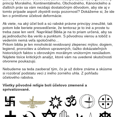
princíp Morského, Kontinentálneho, Obchodného, Kánonického a
ďalších práv sa vám nezdajú dostatočným dôvodom, aby ste aj v
tomto prípade aspoň zbystrili svoju pozornosť? Dokážeme si, že ide
len o primitívne účelové deformácie.
Ak viete, na aký účel boli a sú rabské právne princípy zneužité, tak
potom kde beriete presvedčenie, že tentoraz je to iné a proste tu
treba zase len veriť. Napríklad Biblia je na to priam určená, aby sa
jej jednoducho iba verilo a punktum. S pôvodnou vierou a tobôž s
vedením nemá veľa spoločného…
Pritom biblia je len mnohokrát revidovaný zlepenec mýtov, dogiem,
legiend, proroctiev a účelovo upravených, ťažko dokázateľných
historických faktov s obrovským morálnym vnútorným nesúladom.
Nájdete tisíce kritických analýz, ktoré vám na uvedené skutočnosti
otvorene poukazujú.
Nebudeme sa teda zaoberať tým, čo je už dobre známe a skúsme
si rozobrať podstatu veci z iného zorného uhla. Z pohľadu
účelového rabstva.
Všetky pôvodné relígie boli účelovo zmenené a
sprivatizované.