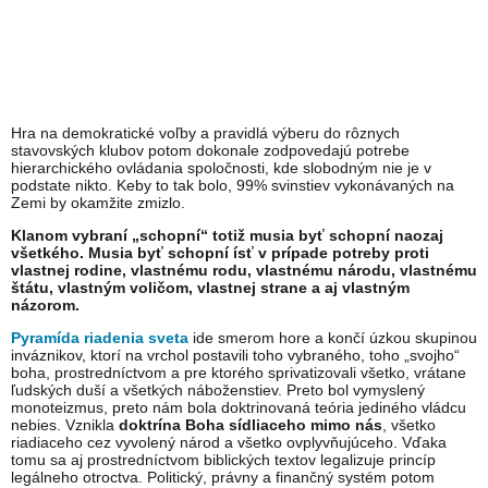
Hra na demokratické voľby a pravidlá výberu do rôznych
stavovských klubov potom dokonale zodpovedajú potrebe
hierarchického ovládania spoločnosti, kde slobodným nie je v
podstate nikto. Keby to tak bolo, 99% svinstiev vykonávaných na
Zemi by okamžite zmizlo.
Klanom vybraní „schopní“ totiž musia byť schopní naozaj
všetkého. Musia byť schopní ísť v prípade potreby proti
vlastnej rodine, vlastnému rodu, vlastnému národu, vlastnému
štátu, vlastným voličom, vlastnej strane a aj vlastným
názorom.
Pyramída riadenia sveta
ide smerom hore a končí úzkou skupinou
inváznikov, ktorí na vrchol postavili toho vybraného, toho „svojho“
boha, prostredníctvom a pre ktorého sprivatizovali všetko, vrátane
ľudských duší a všetkých náboženstiev. Preto bol vymyslený
monoteizmus, preto nám bola doktrinovaná teória jediného vládcu
nebies. Vznikla
doktrína Boha sídliaceho mimo nás
, všetko
riadiaceho cez vyvolený národ a všetko ovplyvňujúceho. Vďaka
tomu sa aj prostredníctvom biblických textov legalizuje princíp
legálneho otroctva. Politický, právny a finančný systém potom