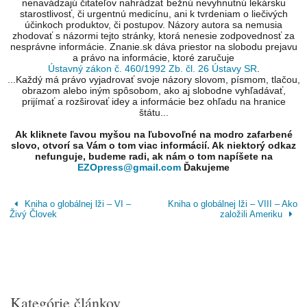
nenavádzajú čitateľov nahrádzať bežnú nevyhnutnú lekársku
starostlivosť, či urgentnú medicínu, ani k tvrdeniam o liečivých
účinkoch produktov, či postupov. Názory autora sa nemusia
zhodovať s názormi tejto stránky, ktorá nenesie zodpovednosť za
nesprávne informácie. Znanie.sk dáva priestor na slobodu prejavu
a právo na informácie, ktoré zaručuje
Ústavný zákon č. 460/1992 Zb. čl. 26 Ústavy SR
.
...Každý má právo vyjadrovať svoje názory slovom, písmom, tlačou,
obrazom alebo iným spôsobom, ako aj slobodne vyhľadávať,
prijímať a rozširovať idey a informácie bez ohľadu na hranice
štátu...
Ak kliknete ľavou myšou na ľubovoľné na modro zafarbené
slovo, otvorí sa Vám o tom viac informácií. Ak niektorý odkaz
nefunguje, budeme radi, ak nám o tom napíšete na
EZOpress@gmail.com
Ďakujeme
Kniha o globálnej lži – VI –
Kniha o globálnej lži – VIII – Ako
Živý Človek
založili Ameriku
Kategórie článkov