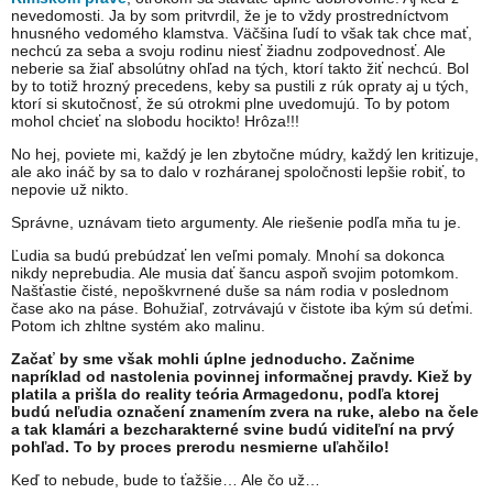
nevedomosti. Ja by som pritvrdil, že je to vždy prostredníctvom
hnusného vedomého klamstva. Väčšina ľudí to však tak chce mať,
nechcú za seba a svoju rodinu niesť žiadnu zodpovednosť. Ale
neberie sa žiaľ absolútny ohľad na tých, ktorí takto žiť nechcú. Bol
by to totiž hrozný precedens, keby sa pustili z rúk opraty aj u tých,
ktorí si skutočnosť, že sú otrokmi plne uvedomujú. To by potom
mohol chcieť na slobodu hocikto! Hrôza!!!
No hej, poviete mi, každý je len zbytočne múdry, každý len kritizuje,
ale ako ináč by sa to dalo v rozháranej spoločnosti lepšie robiť, to
nepovie už nikto.
Správne, uznávam tieto argumenty. Ale riešenie podľa mňa tu je.
Ľudia sa budú prebúdzať len veľmi pomaly. Mnohí sa dokonca
nikdy neprebudia. Ale musia dať šancu aspoň svojim potomkom.
Našťastie čisté, nepoškvrnené duše sa nám rodia v poslednom
čase ako na páse. Bohužiaľ, zotrvávajú v čistote iba kým sú deťmi.
Potom ich zhltne systém ako malinu.
Začať by sme však mohli úplne jednoducho. Začnime
napríklad od nastolenia povinnej informačnej pravdy. Kiež by
platila a prišla do reality teória Armagedonu, podľa ktorej
budú neľudia označení znamením zvera na ruke, alebo na čele
a tak klamári a bezcharakterné svine budú viditeľní na prvý
pohľad. To by proces prerodu nesmierne uľahčilo!
Keď to nebude, bude to ťažšie… Ale čo už…