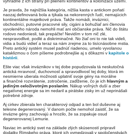
výhradne z ich strany pri plienení kontinentov a kolonizácii území.
Je pravda, že najnižšia kategória, nižšia kasta v antickom poňatí
naozaj definovaná bola a týkala sa nekorenných ľudí, nemajúcich
kontinentálne majetkové práva. Takže nomádi, inváznici,
obchodníci, putovné pracovné sily, cigáni a bohužiaľ ani členovia
vyvoleného národa nemohli mať ani občianske práva. Nič do štátu
rodovo nedoniesli, tak prepáčte! Nevidím v tom nič zlé,
nespravodlivé, podlé a diskriminačné. No žiaľ oni to nie tak videli,
vidia a budú vidieť a teraz sa nám zrejme za to tisícnásobne mstia.
Preto antický systém musel padnúť riadenou, umelo vyvolanou
kataklizmou o čom píšeme podrobnejšie aj s dôkazmi v
kapitole o
histórii
.
Ešte viac však inváznikov v tej dobe popudzovala tá neskutočná
antická mravnosť, duchovnosť a spravodlivosť tej doby, ktorá im
nesmierne uberala možnosti uplatniť svoje gény na morálne
a finančné rozvrátenie, zotročenie, zadĺženie, čo je ich
hlavným a
jediným celoživotným poslaním
. Nákup voľných duší a zber
negatívnej energie sa im nedaril a pirátske zisky im už neprinášali
potrebné zdroje.
Aj cirkev zbierala len charakterový odpad a ten bol duševne aj
telesne degenerovaný. V danom počte nemohol zaistiť, že sa
invázne gény zachovajú a hrozilo, že sa zopakuje osud
degenerovanej Lemurie.
Naviac im antický svet na základe zlých skúseností pripravil
dodatky Rímskeho práva, ktoré ich vymedzovali v spoločenstvách