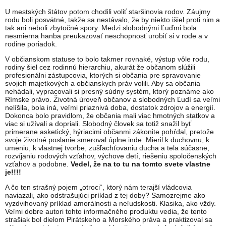
U mestských štátov potom chodili voliť staršinovia rodov. Záujmy
rodu boli posvätné, takže sa nestávalo, že by niekto išiel proti nim a
tak ani neboli zbytočné spory. Medzi slobodnými Ľuďmi bola
nesmierna hanba preukazovať neschopnosť urobiť si v rode a v
rodine poriadok.
V občianskom statuse to bolo takmer rovnaké, výstup vôle rodu,
rodiny šiel cez rodinnú hierarchiu, akurát že občanom slúžili
profesionálni zástupcovia, ktorých si občania pre spravovanie
svojich majetkových a občianskych práv volili. Aby sa občania
nehádali, vypracovali si presný súdny systém, ktorý poznáme ako
Rímske právo. Životná úroveň občanov a slobodných Ľudí sa veľmi
nelíšila, bola iná, veľmi priaznivá doba, dostatok zdrojov a energií.
Dokonca bolo pravidlom, že občania mali viac hmotných statkov a
viac si užívali a dopriali. Slobodný človek sa totiž snažil byť
primerane asketický, hýriacimi občanmi zákonite pohŕdal, pretože
svoje životné poslanie smeroval úplne inde. Mieril k duchovnu, k
umeniu, k vlastnej tvorbe, zušľachťovaniu ducha a tela súčasne,
rozvíjaniu rodových vzťahov, výchove detí, riešeniu spoločenských
vzťahov a podobne.
Vedel, že na to tu na tomto svete
vlastne
je!!!!
A čo ten strašný pojem „otroci“, ktorý nám terajší vládcovia
naviazali, ako odstrašujúci príklad z tej doby? Samozrejme ako
vyzdvihovaný príklad amorálnosti a neľudskosti. Klasika, ako vždy.
Veľmi dobre autori tohto informačného produktu vedia, že tento
strašiak bol dielom Pirátskeho a Morského práva a praktizoval sa