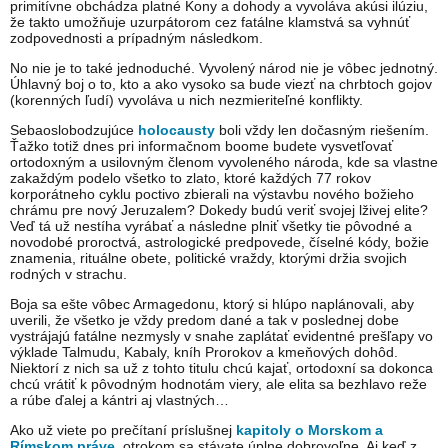
primitívne obchádza platné Kony a dohody a vyvoláva akúsi ilúziu,
že takto umožňuje uzurpátorom cez fatálne klamstvá sa vyhnúť
zodpovednosti a prípadným následkom.
No nie je to také jednoduché. Vyvolený národ nie je vôbec jednotný.
Úhlavný boj o to, kto a ako vysoko sa bude viezť na chrbtoch gojov
(korenných ľudí) vyvoláva u nich nezmieriteľné konflikty.
Sebaoslobodzujúce
holocausty
boli vždy len dočasným riešením.
Ťažko totiž dnes pri informačnom boome budete vysvetľovať
ortodoxným a usilovným členom vyvoleného národa, kde sa vlastne
zakaždým podelo všetko to zlato, ktoré každých 77 rokov
korporátneho cyklu poctivo zbierali na výstavbu nového božieho
chrámu pre nový Jeruzalem? Dokedy budú veriť svojej lživej elite?
Veď tá už nestíha vyrábať a následne plniť všetky tie pôvodné a
novodobé proroctvá, astrologické predpovede, číselné kódy, božie
znamenia, rituálne obete, politické vraždy, ktorými držia svojich
rodných v strachu.
Boja sa ešte vôbec Armagedonu, ktorý si hlúpo naplánovali, aby
uverili, že všetko je vždy predom dané a tak v poslednej dobe
vystrájajú fatálne nezmysly v snahe zaplátať evidentné prešľapy vo
výklade Talmudu, Kabaly, kníh Prorokov a kmeňových dohôd.
Niektorí z nich sa už z tohto titulu chcú kajať, ortodoxní sa dokonca
chcú vrátiť k pôvodným hodnotám viery, ale elita sa bezhlavo reže
a rúbe ďalej a kántri aj vlastných…
Ako už viete po prečítaní príslušnej
kapitoly o Morskom a
Rímskom práve
, otrokom sa stávate úplne dobrovoľne. Aj keď z