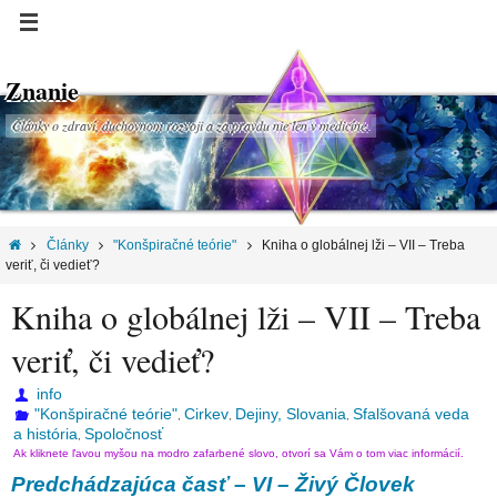
Znanie
Články o zdraví, duchovnom rozvoji a za pravdu nie len v medicíne.
Články
"Konšpiračné teórie"
Kniha o globálnej lži – VII – Treba
veriť, či vedieť?
Kniha o globálnej lži – VII – Treba
veriť, či vedieť?
info
"Konšpiračné teórie"
Cirkev
Dejiny, Slovania
Sfalšovaná veda
,
,
,
a história
Spoločnosť
,
Ak kliknete ľavou myšou na modro zafarbené slovo, otvorí sa Vám o tom viac informácií.
Predchádzajúca časť – VI – Živý Človek