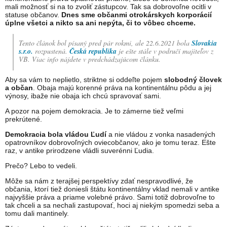
mali možnosť si na to zvoliť zástupcov. Tak sa dobrovoľne ocitli v
statuse občanov.
Dnes sme občanmi otrokárskych korporácií
úplne všetci a nikto sa ani nepýta, či to vôbec chceme.
Tento článok bol písaný pred pár rokmi, ale 22.6.2021 bola
Slovakia
s.r.o.
rozpustená.
Česká republika
je ešte stále v područí majiteľov z
VB. Viac info nájdete v predchádzajúcom článku.
Aby sa vám to neplietlo, striktne si oddeľte pojem
slobodný človek
a občan
. Obaja majú korenné práva na kontinentálnu pôdu a jej
výnosy, ibaže nie obaja ich chcú spravovať sami.
A pozor na pojem demokracia. Je to zámerne tiež veľmi
prekrútené.
Demokracia bola vládou Ľudí
a nie vládou z vonka nasadených
opatrovníkov dobrovoľných oviecobčanov, ako je tomu teraz. Ešte
raz, v antike prirodzene vládli suverénni Ľudia.
Prečo? Lebo to vedeli.
Môže sa nám z terajšej perspektívy zdať nespravodlivé, že
občania, ktorí tiež doniesli štátu kontinentálny vklad nemali v antike
najvyššie práva a priame volebné právo. Sami totiž dobrovoľne to
tak chceli a sa nechali zastupovať, hoci aj niekým spomedzi seba a
tomu dali mantinely.