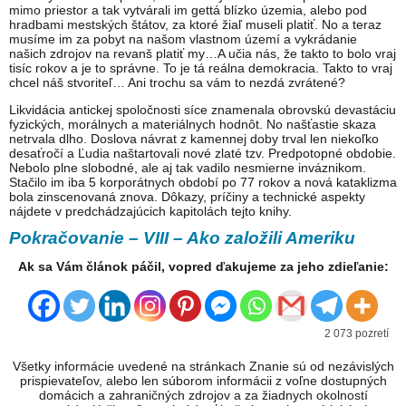
mimo priestor a tak vytvárali im gettá blízko územia, alebo pod
hradbami mestských štátov, za ktoré žiaľ museli platiť. No a teraz
musíme im za pobyt na našom vlastnom území a vykrádanie
našich zdrojov na revanš platiť my…A učia nás, že takto to bolo vraj
tisíc rokov a je to správne. To je tá reálna demokracia. Takto to vraj
chcel náš stvoriteľ… Ani trochu sa vám to nezdá zvrátené?
Likvidácia antickej spoločnosti síce znamenala obrovskú devastáciu
fyzických, morálnych a materiálnych hodnôt. No našťastie skaza
netrvala dlho. Doslova návrat z kamennej doby trval len niekoľko
desaťročí a Ľudia naštartovali nové zlaté tzv. Predpotopné obdobie.
Nebolo plne slobodné, ale aj tak vadilo nesmierne inváznikom.
Stačilo im iba 5 korporátnych období po 77 rokov a nová kataklizma
bola zinscenovaná znova. Dôkazy, príčiny a technické aspekty
nájdete v predchádzajúcich kapitolách tejto knihy.
Pokračovanie – VIII – Ako založili Ameriku
Ak sa Vám článok páčil, vopred ďakujeme za jeho zdieľanie:
2 073 pozretí
Všetky informácie uvedené na stránkach Znanie sú od nezávislých
prispievateľov, alebo len súborom informácii z voľne dostupných
domácich a zahraničných zdrojov a za žiadnych okolností