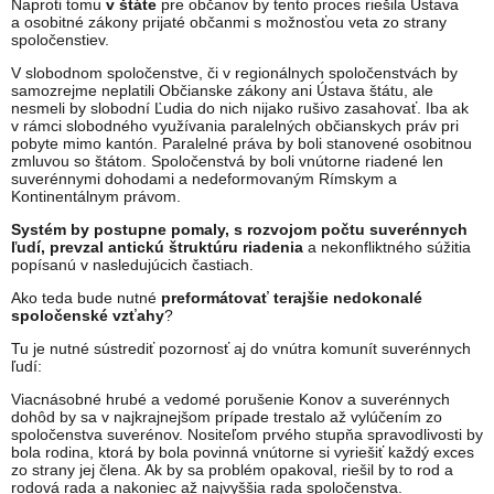
Naproti tomu
v štáte
pre občanov by tento proces riešila Ústava
a osobitné zákony prijaté občanmi s možnosťou veta zo strany
spoločenstiev.
V slobodnom spoločenstve, či v regionálnych spoločenstvách by
samozrejme neplatili Občianske zákony ani Ústava štátu, ale
nesmeli by slobodní Ľudia do nich nijako rušivo zasahovať. Iba ak
v rámci slobodného využívania paralelných občianskych práv pri
pobyte mimo kantón. Paralelné práva by boli stanovené osobitnou
zmluvou so štátom. Spoločenstvá by boli vnútorne riadené len
suverénnymi dohodami a nedeformovaným Rímskym a
Kontinentálnym právom.
Systém by postupne pomaly, s rozvojom počtu suverénnych
ľudí, prevzal antickú štruktúru riadenia
a nekonfliktného súžitia
popísanú v nasledujúcich častiach.
Ako teda bude nutné
preformátovať terajšie nedokonalé
spoločenské vzťahy
?
Tu je nutné sústrediť pozornosť aj do vnútra komunít suverénnych
ľudí:
Viacnásobné hrubé a vedomé porušenie Konov a suverénnych
dohôd by sa v najkrajnejšom prípade trestalo až vylúčením zo
spoločenstva suverénov. Nositeľom prvého stupňa spravodlivosti by
bola rodina, ktorá by bola povinná vnútorne si vyriešiť každý exces
zo strany jej člena. Ak by sa problém opakoval, riešil by to rod a
rodová rada a nakoniec až najvyššia rada spoločenstva.