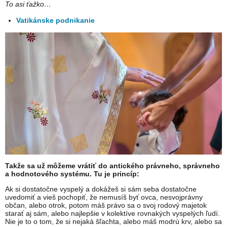
To asi ťažko…
Vatikánske podnikanie
Takže sa už môžeme vrátiť do antického právneho, správneho
a hodnotového systému. Tu je princíp:
Ak si dostatočne vyspelý a dokážeš si sám seba dostatočne
uvedomiť a vieš pochopiť, že nemusíš byť ovca, nesvojprávny
občan, alebo otrok, potom máš právo sa o svoj rodový majetok
starať aj sám, alebo najlepšie v kolektíve rovnakých vyspelých ľudí.
Nie je to o tom, že si nejaká šľachta, alebo máš modrú krv, alebo sa