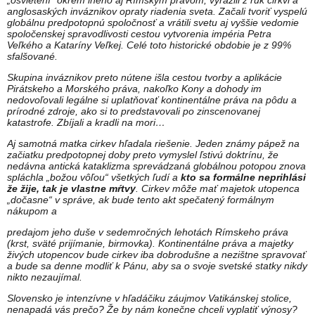
„osvietení“ okrem iného aj Rímskym právom, vyrazili z rúk cirkvi a
anglosaských inváznikov opraty riadenia sveta. Začali tvoriť vyspelú
globálnu predpotopnú spoločnosť a vrátili svetu aj vyššie vedomie
spoločenskej spravodlivosti cestou vytvorenia impéria Petra
Veľkého a Kataríny Veľkej. Celé toto historické obdobie je z 99%
sfalšované.
Skupina inváznikov preto nútene išla cestou tvorby a aplikácie
Pirátskeho a Morského práva, nakoľko Kony a dohody im
nedovoľovali legálne si uplatňovať kontinentálne práva na pôdu a
prírodné zdroje, ako si to predstavovali po zinscenovanej
katastrofe. Zbíjali a kradli na mori…
Aj samotná matka cirkev hľadala riešenie. Jeden známy pápež na
začiatku predpotopnej doby preto vymyslel ľstivú doktrínu, že
nedávna antická kataklizma sprevádzaná globálnou potopou znova
spláchla „božou vôľou“ všetkých ľudí a
kto sa formálne neprihlási
že žije, tak je vlastne mŕtvy
. Cirkev môže mať majetok utopenca
„dočasne“ v správe, ak bude tento akt spečatený formálnym
nákupom a
predajom jeho duše v sedemročných lehotách Rímskeho práva
(krst, sväté prijímanie, birmovka). Kontinentálne práva a majetky
živých utopencov bude cirkev iba dobrodušne a nezištne spravovať
a bude sa denne modliť k Pánu, aby sa o svoje svetské statky nikdy
nikto nezaujímal.
Slovensko je intenzívne v hľadáčiku záujmov Vatikánskej stolice,
nenapadá vás prečo? Že by nám konečne chceli vyplatiť výnosy?