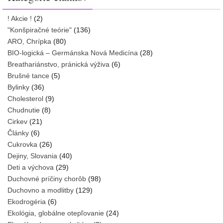
! Akcie !
(2)
"Konšpiračné teórie"
(136)
ARO, Chrípka
(80)
BIO-logická – Germánska Nová Medicína
(28)
Breathariánstvo, pránická výživa
(6)
Brušné tance
(5)
Bylinky
(36)
Cholesterol
(9)
Chudnutie
(8)
Cirkev
(21)
Články
(6)
Cukrovka
(26)
Dejiny, Slovania
(40)
Deti a výchova
(29)
Duchovné príčiny chorôb
(98)
Duchovno a modlitby
(129)
Ekodrogéria
(6)
Ekológia, globálne otepľovanie
(24)