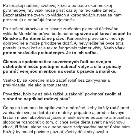
Po terajšej riadenej svetovej kríze a po páde ekonomickej
pyramídovej hry však môže prísť čas aj na radikálne zmeny.
Bezcharakterné zvery vo vládach a korporáciách sveta sa nám
prezentujú a odhaľujú čoraz zjavnejšie.
Po zrušení otroctva a to hlavne zrušením platnosti účelového
výkladu Morského práva, bude nutné
správne aplikovať aspoň to
Rímske a Kontinentálne právo
. Kánonické právo cirkvi nech je
dobrovoľné a môže prirodzene dožiť. Aj nevyliečiteľné ovce totiž
potrebujú svoj košiar a tak to fungovalo takmer vždy.
Nech však
potom nezávidia prebudeným. Je to ich voľba.
Členovia spoločenstiev suverénnych ľudí po svojom
oslobodení môžu postupne naberať vplyv a silu a pomaly
pohnúť verejnou mienkou na cestu k pravde a morálke.
Všetko by sa konečne malo začať robiť bez zakrývania a
prekrúcania, nie ako je tomu teraz.
Povedzte, bolo by až také ťažké „uzákoniť“ povinnosť
zvoliť si
slobodne napríklad rodový stav
?
Čo by na tom bolo komplikované a náročné, keby každý rodič pred
zapísaním svojho dieťaťa do matriky, prípadne aj pred cirkevným
krstom musel absolvovať jasné a neskreslené poučenie a musel sa
slobodne rozhodnúť o tom, či chce svoje dieťa zveriť na výchovu
cirkvi, či štátu, alebo sa o neho bude zodpovedne starať úplne sám.
Každý by musel povinne poznať všetky dôsledky svojho