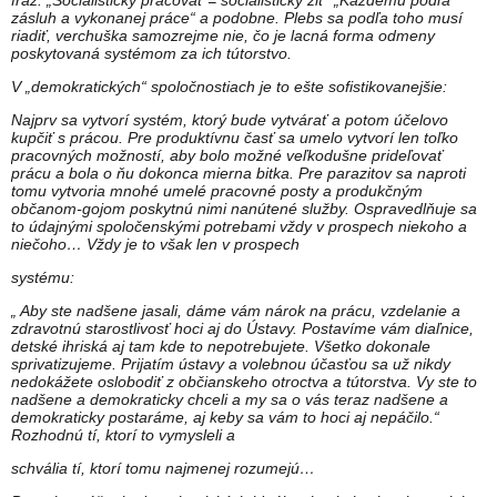
fráz: „Socialisticky pracovať = socialisticky žiť“ „Každému podľa
zásluh a vykonanej práce“ a podobne. Plebs sa podľa toho musí
riadiť, verchuška samozrejme nie, čo je lacná forma odmeny
poskytovaná systémom za ich tútorstvo.
V „demokratických“ spoločnostiach je to ešte sofistikovanejšie:
Najprv sa vytvorí systém, ktorý bude vytvárať a potom účelovo
kupčiť s prácou. Pre produktívnu časť sa umelo vytvorí len toľko
pracovných možností, aby bolo možné veľkodušne prideľovať
prácu a bola o ňu dokonca mierna bitka. Pre parazitov sa naproti
tomu vytvoria mnohé umelé pracovné posty a produkčným
občanom-gojom poskytnú nimi nanútené služby. Ospravedlňuje sa
to údajnými spoločenskými potrebami vždy v prospech niekoho a
niečoho… Vždy je to však len v prospech
systému:
„ Aby ste nadšene jasali, dáme vám nárok na prácu, vzdelanie a
zdravotnú starostlivosť hoci aj do Ústavy. Postavíme vám diaľnice,
detské ihriská aj tam kde to nepotrebujete. Všetko dokonale
sprivatizujeme. Prijatím ústavy a volebnou účasťou sa už nikdy
nedokážete oslobodiť z občianskeho otroctva a tútorstva. Vy ste to
nadšene a demokraticky chceli a my sa o vás teraz nadšene a
demokraticky postaráme, aj keby sa vám to hoci aj nepáčilo.“
Rozhodnú tí, ktorí to vymysleli a
schvália tí, ktorí tomu najmenej rozumejú…