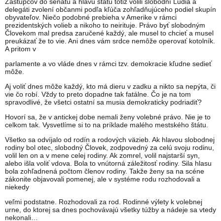
Zástupcov do senátu a hlavu štátu totiž volili slobodní Ľudia a
delegáti zvolení občanmi podľa kľúča zohľadňujúceho podiel skupín
obyvateľov. Niečo podobné prebieha v Amerike v rámci
prezidentských volieb a nikoho to neirituje. Právo byť slobodným
Človekom mal predsa zaručené každý, ale musel to chcieť a musel
preukázať že to vie. Ani dnes vám srdce nemôže operovať kotolník.
A pritom v
parlamente a vo vláde dnes v rámci tzv. demokracie kľudne sedieť
môže.
Aj voliť dnes môže každý, kto má dieru v zadku a nikto sa nepýta, či
vie čo robí. Vždy to preto dopadne tak fatálne. Čo je na tom
spravodlivé, že všetci ostatní sa musia demokraticky podriadiť?
Hovorí sa, že v antickej dobe nemali ženy volebné právo. Nie je to
celkom tak. Vysvetlíme si to na príklade malého mestského štátu.
Všetko sa odvíjalo od rodín a rodových väzieb. Ak hlavou slobodnej
rodiny bol otec, slobodný Človek, zodpovedný za celú svoju rodinu,
volil len on a v mene celej rodiny. Ak zomrel, volil najstarší syn,
alebo išla voliť vdova. Bola to vnútorná záležitosť rodiny. Sila hlasu
bola zohľadnená počtom členov rodiny. Takže ženy sa na scéne
zákonite objavovali pomenej, ale v systéme rodu rozhodovali a
niekedy
veľmi podstatne. Rozhodovali za rod. Rodinné výlety k volebnej
urne, do ktorej sa dnes pochovávajú všetky túžby a nádeje sa vtedy
nekonali…