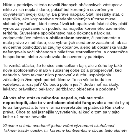
Nikto z patricijov si teda nevolil žiadnych občianskych zástupcov,
nikto z nich neplatil dane, pokiaľ bol korenným suverénnym
obyvateľom svojej krajiny. Ba práve naopak. Štát, mestský štát, či
republika, ako korporatívne zriadenie volených tútorov musel
slobodným ľuďom, ktorí nevyužívali ich opatrovateľské služby platiť
výnos za využívanie ich podielu na majetku korenného územného
teritória. Suverénne spoločenstvo malo dokonca nárok na
zodpovedajúce miesta
v občianskom senáte
, či parlamente a
malo právo z nadhľadu, cez vybraných senátorov zasiahnuť, ak sa
evidentne poškodzovali záujmy občanov, alebo ak občianska vláda
nefungovala voči občanom s náležitou starostlivosťou a dostatočne
hospodárne, alebo zasahovala do suverenity patricijov.
Tu vzniká otázka, že to síce znie celkom fajn, ale z čoho by také
nové spoločenstvo malo v súčasnej dobe žiť a prosperovať, keď
nebude v ňom takmer nikto pracovať v duchu uspokojenia
základných životných potrieb členov. To sa všetci budú len
vzdelávať a rozvíjať? Čo budú potom jesť? Budú mať na školy,
lekárov, právnikov, pekárov, údržbárov, oblečenie a podobne?
Ak vás táto otázka náhodou napadla, tak ste stále
nepochopili, ako to v antickom období fungovalo
a mohlo by aj
teraz fungovať a to len v rámci neprekrútenej platnosti Rímskeho
práva. Chce to asi jasnejšie vysvetlenie, aj keď o tom sa v tejto
knihe už neraz hovorilo.
Skúsme si teda uvedomiť jednu veľmi významnú skutočnosť:
Takmer každý gójsky, t.j. korenný kontinentálny občan tejto planéty