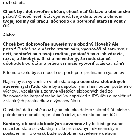
rozhodnutia:
Chceš byť dobrovoľne občan, chceš mať Ústavu a občianske
práva? Chceš nech štát vychová tvoje deti, tebe a členom
tvojej rodiny dá prácu, dôchodok a potrebnú starostlivosť?
OK.
Alebo:
Chceš byť dobrovoľne suverénny slobodný človek? Ale
pozor! Budeš sa o všetko starať sám, vychováš si sám svoje
deti, postaráš sa o svoju rodinu, postaráš sa o ich zdravie,
rozvoj a živobytie. Si si plne vedomý, že nedostaneš
dôchodok od štátu a prácu si musíš vytvoriť a získať sám?
K tomuto cieľu by sa muselo ísť postupne, prelínaním systémov:
Najprv by sa vytvorili vo vnútri štátu
spoločenstvá slobodných
suverénnych ľudí
, ktoré by sa spoločnými silami potom postarali o
výchovu, vzdelanie a zdravie všetkých slobodných detí zo
štartovacieho korporátneho balíka napríklad z IRS účtu a neskôr už
z vlastných prostriedkov a výnosov štátu.
O ostatné deti a občanov by sa tak, ako doteraz staral štát, alebo v
potrebnom meradle aj príslušné cirkvi, ak niekto po tom túži.
Kantóny-oblasti slobodných suverénov
by boli integrovanou
súčasťou štátu so zvláštnym, ale previazaným ekonomickým
postavením. Toto však bude podrobne rozvedené v ďalšom.