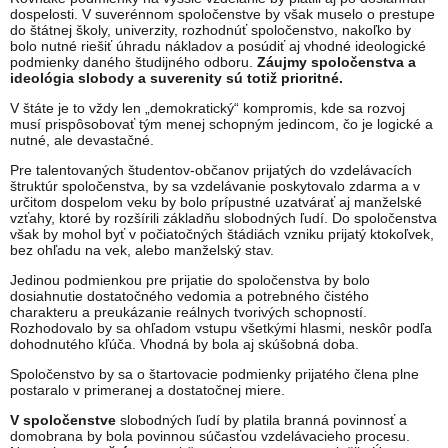
dospelosti. V suverénnom spoločenstve by však muselo o prestupe
do štátnej školy, univerzity, rozhodnúť spoločenstvo, nakoľko by
bolo nutné riešiť úhradu nákladov a posúdiť aj vhodné ideologické
podmienky daného študijného odboru.
Záujmy spoločenstva a
ideológia slobody a suverenity sú totiž prioritné.
V štáte je to vždy len „demokratický“ kompromis, kde sa rozvoj
musí prispôsobovať tým menej schopným jedincom, čo je logické a
nutné, ale devastačné.
Pre talentovaných študentov-občanov prijatých do vzdelávacích
štruktúr spoločenstva, by sa vzdelávanie poskytovalo zdarma a v
určitom dospelom veku by bolo prípustné uzatvárať aj manželské
vzťahy, ktoré by rozšírili základňu slobodných ľudí. Do spoločenstva
však by mohol byť v počiatočných štádiách vzniku prijatý ktokoľvek,
bez ohľadu na vek, alebo manželský stav.
Jedinou podmienkou pre prijatie do spoločenstva by bolo
dosiahnutie dostatočného vedomia a potrebného čistého
charakteru a preukázanie reálnych tvorivých schopností.
Rozhodovalo by sa ohľadom vstupu všetkými hlasmi, neskôr podľa
dohodnutého kľúča. Vhodná by bola aj skúšobná doba.
Spoločenstvo by sa o štartovacie podmienky prijatého člena plne
postaralo v primeranej a dostatočnej miere.
V spoločenstve
slobodných ľudí by platila branná povinnosť a
domobrana by bola povinnou súčasťou vzdelávacieho procesu.