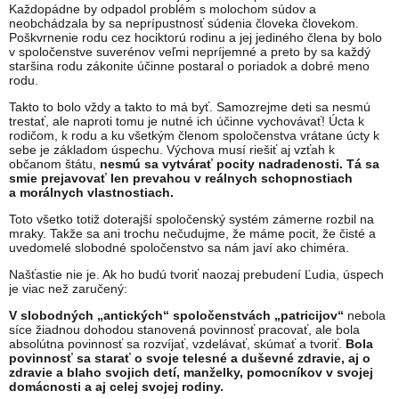
Každopádne by odpadol problém s molochom súdov a
neobchádzala by sa neprípustnosť súdenia človeka človekom.
Poškvrnenie rodu cez hociktorú rodinu a jej jediného člena by bolo
v spoločenstve suverénov veľmi nepríjemné a preto by sa každý
staršina rodu zákonite účinne postaral o poriadok a dobré meno
rodu.
Takto to bolo vždy a takto to má byť. Samozrejme deti sa nesmú
trestať, ale naproti tomu je nutné ich účinne vychovávať! Úcta k
rodičom, k rodu a ku všetkým členom spoločenstva vrátane úcty k
sebe je základom úspechu. Výchova musí riešiť aj vzťah k
občanom štátu,
nesmú sa vytvárať pocity nadradenosti. Tá sa
smie prejavovať len prevahou v reálnych schopnostiach
a morálnych vlastnostiach.
Toto všetko totiž doterajší spoločenský systém zámerne rozbil na
mraky. Takže sa ani trochu nečudujme, že máme pocit, že čisté a
uvedomelé slobodné spoločenstvo sa nám javí ako chiméra.
Našťastie nie je. Ak ho budú tvoriť naozaj prebudení Ľudia, úspech
je viac než zaručený:
V slobodných „antických“ spoločenstvách „patricijov“
nebola
síce žiadnou dohodou stanovená povinnosť pracovať, ale bola
absolútna povinnosť sa rozvíjať, vzdelávať, skúmať a tvoriť.
Bola
povinnosť sa starať o svoje telesné a duševné zdravie, aj o
zdravie a blaho svojich detí, manželky, pomocníkov v svojej
domácnosti a aj celej svojej rodiny.