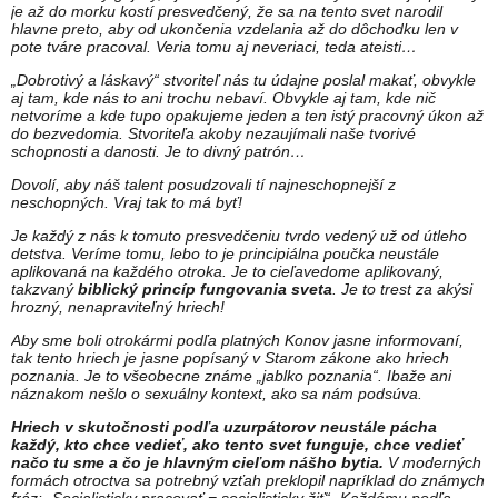
je až do morku kostí presvedčený, že sa na tento svet narodil
hlavne preto, aby od ukončenia vzdelania až do dôchodku len v
pote tváre pracoval. Veria tomu aj neveriaci, teda ateisti…
„Dobrotivý a láskavý“ stvoriteľ nás tu údajne poslal makať, obvykle
aj tam, kde nás to ani trochu nebaví. Obvykle aj tam, kde nič
netvoríme a kde tupo opakujeme jeden a ten istý pracovný úkon až
do bezvedomia. Stvoriteľa akoby nezaujímali naše tvorivé
schopnosti a danosti. Je to divný patrón…
Dovolí, aby náš talent posudzovali tí najneschopnejší z
neschopných. Vraj tak to má byť!
Je každý z nás k tomuto presvedčeniu tvrdo vedený už od útleho
detstva. Veríme tomu, lebo to je principiálna poučka neustále
aplikovaná na každého otroka. Je to cieľavedome aplikovaný,
takzvaný
biblický princíp fungovania sveta
. Je to trest za akýsi
hrozný, nenapraviteľný hriech!
Aby sme boli otrokármi podľa platných Konov jasne informovaní,
tak tento hriech je jasne popísaný v Starom zákone ako hriech
poznania. Je to všeobecne známe „jablko poznania“. Ibaže ani
náznakom nešlo o sexuálny kontext, ako sa nám podsúva.
Hriech v skutočnosti podľa uzurpátorov neustále pácha
každý, kto chce vedieť, ako tento svet funguje, chce vedieť
načo tu sme a čo je hlavným cieľom nášho bytia.
V moderných
formách otroctva sa potrebný vzťah preklopil napríklad do známych