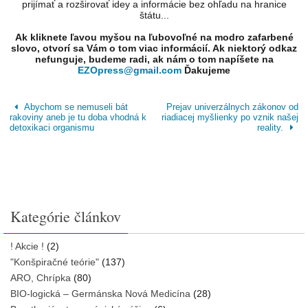
prijímať a rozširovať idey a informácie bez ohľadu na hranice
štátu...
Ak kliknete ľavou myšou na ľubovoľné na modro zafarbené
slovo, otvorí sa Vám o tom viac informácií. Ak niektorý odkaz
nefunguje, budeme radi, ak nám o tom napíšete na
EZOpress@gmail.com
Ďakujeme
Abychom se nemuseli bát
Prejav univerzálnych zákonov od
rakoviny aneb je tu doba vhodná k
riadiacej myšlienky po vznik našej
detoxikaci organismu
reality.
Kategórie článkov
! Akcie !
(2)
"Konšpiračné teórie"
(137)
ARO, Chrípka
(80)
BIO-logická – Germánska Nová Medicína
(28)