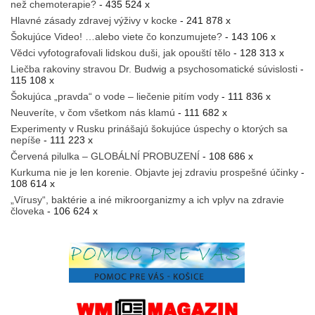
než chemoterapie?
- 435 524 x
Hlavné zásady zdravej výživy v kocke
- 241 878 x
Šokujúce Video! …alebo viete čo konzumujete?
- 143 106 x
Vědci vyfotografovali lidskou duši, jak opouští tělo
- 128 313 x
Liečba rakoviny stravou Dr. Budwig a psychosomatické súvislosti
-
115 108 x
Šokujúca „pravda“ o vode – liečenie pitím vody
- 111 836 x
Neuveríte, v čom všetkom nás klamú
- 111 682 x
Experimenty v Rusku prinášajú šokujúce úspechy o ktorých sa
nepíše
- 111 223 x
Červená pilulka – GLOBÁLNÍ PROBUZENÍ
- 108 686 x
Kurkuma nie je len korenie. Objavte jej zdraviu prospešné účinky
-
108 614 x
„Vírusy“, baktérie a iné mikroorganizmy a ich vplyv na zdravie
človeka
- 106 624 x