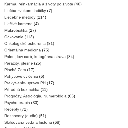
Karma, reinkarnácia a životy po živote
(40)
Liečba zvukom, ladičky
(7)
Liečebné metódy
(214)
Liečivé kamene
(4)
Makrobiotika
(27)
Očkovanie
(113)
Onkologické ochorenia
(91)
Orientálna medicína
(75)
Paleo, low carb, ketogénna strava
(34)
Parazity, plesne
(25)
Plochá Zem
(17)
Pohybové cvičenia
(6)
Prekyslenie-úprava PH
(17)
Prírodná kozmetika
(11)
Prognózy, Astrológia, Numerológia
(65)
Psychoterapia
(33)
Recepty
(72)
Rozhovory (audio)
(51)
Sfalšovaná veda a história
(68)