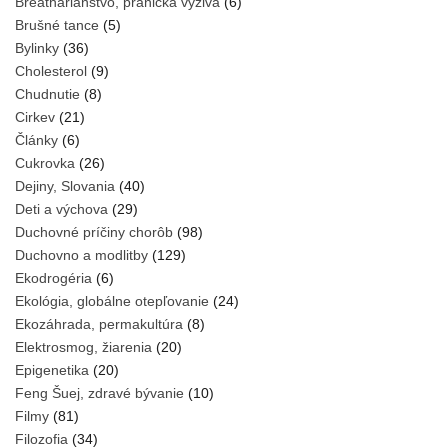
Breathariánstvo, pránická výživa
(6)
Brušné tance
(5)
Bylinky
(36)
Cholesterol
(9)
Chudnutie
(8)
Cirkev
(21)
Články
(6)
Cukrovka
(26)
Dejiny, Slovania
(40)
Deti a výchova
(29)
Duchovné príčiny chorôb
(98)
Duchovno a modlitby
(129)
Ekodrogéria
(6)
Ekológia, globálne otepľovanie
(24)
Ekozáhrada, permakultúra
(8)
Elektrosmog, žiarenia
(20)
Epigenetika
(20)
Feng Šuej, zdravé bývanie
(10)
Filmy
(81)
Filozofia
(34)