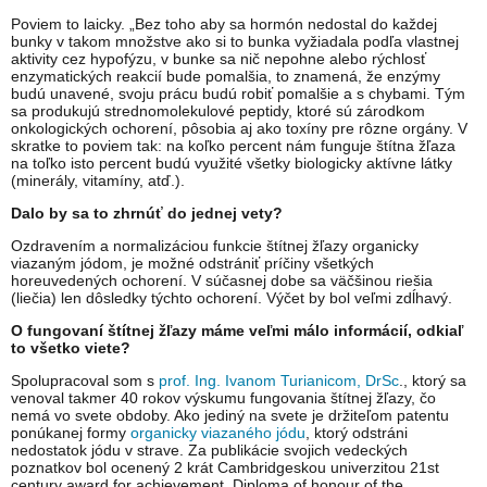
Poviem to laicky. „Bez toho aby sa hormón nedostal do každej
bunky v takom množstve ako si to bunka vyžiadala podľa vlastnej
aktivity cez hypofýzu, v bunke sa nič nepohne alebo rýchlosť
enzymatických reakcií bude pomalšia, to znamená, že enzýmy
budú unavené, svoju prácu budú robiť pomalšie a s chybami. Tým
sa produkujú strednomolekulové peptidy, ktoré sú zárodkom
onkologických ochorení, pôsobia aj ako toxíny pre rôzne orgány. V
skratke to poviem tak: na koľko percent nám funguje štítna žľaza
na toľko isto percent budú využité všetky biologicky aktívne látky
(minerály, vitamíny, atď.).
Dalo by sa to zhrnúť do jednej vety?
Ozdravením a normalizáciou funkcie štítnej žľazy organicky
viazaným jódom, je možné odstrániť príčiny všetkých
horeuvedených ochorení. V súčasnej dobe sa väčšinou riešia
(liečia) len dôsledky týchto ochorení. Výčet by bol veľmi zdĺhavý.
O fungovaní štítnej žľazy máme veľmi málo informácií, odkiaľ
to všetko viete?
Spolupracoval som s
prof. Ing. Ivanom Turianicom, DrSc
., ktorý sa
venoval takmer 40 rokov výskumu fungovania štítnej žľazy, čo
nemá vo svete obdoby. Ako jediný na svete je držiteľom patentu
ponúkanej formy
organicky viazaného jódu
, ktorý odstráni
nedostatok jódu v strave. Za publikácie svojich vedeckých
poznatkov bol ocenený 2 krát Cambridgeskou univerzitou 21st
century award for achievement, Diploma of honour of the