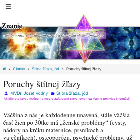
Znanie
Články o zdraví, duchovnom rozvoji a za pravdu nie len v medicíne.
Články
Štítna žľaza, jód
Poruchy štítnej žľazy
Poruchy štítnej žľazy
MVDr. Jozef Vodný
Štítna žľaza, jód
Ak kliknete ľavou myšou na modro zafarbené slovo, otvorí sa Vám o tom viac informácií.
Väčšina z nás je každodenne unavená, stále väčšia
časť žien po 30tke má „ženské problémy“ (cysty,
nádory na krčku maternice, prsníkoch a
vaječníkoch), osteoporózu, psychické problémy, už