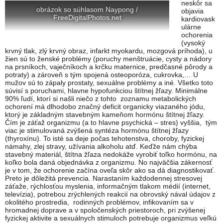
neskôr sa
obrázok so súhlasom Naypong /
objavia
FreeDigitalPhotos.net
kardiovask
ulárne
ochorenia
(vysoký
krvný tlak, zlý krvný obraz, infarkt myokardu, mozgová príhoda), u
žien sú to ženské problémy (poruchy menštruácie, cysty a nádory
na prsníkoch, vaječníkoch a krčku maternice, predčasné pôrody a
potraty) a zároveň s tým spojená osteoporóza, cukrovka,… U
mužov sú to zápaly prostaty, sexuálne problémy a iné. Všetko toto
súvisí s poruchami, hlavne hypofunkciou štítnej žľazy. Minimálne
90% ľudí, ktorí si našli niečo z tohto zoznamu metabolických
ochorení má dlhodobo značný deficit organicky viazaného jódu,
ktorý je základným stavebným kameňom hormónu štítnej žľazy.
Čím je záťaž organizmu (a to hlavne psychická – stres) vyššia, tým
viac je stimulovaná zvýšená syntéza hormónu štítnej žľazy
(thyroxínu). To isté sa deje počas tehotenstva, choroby, fyzickej
námahy, zlej stravy, užívania alkoholu atď. Keďže nám chýba
stavebný materiál, štítna žľaza nedokáže vyrobiť toľko hormónu, na
koľko bola daná objednávka z organizmu. No najväčšia zákernosť
je v tom, že ochorenie začína oveľa skôr ako sa dá diagnostikovať.
Preto je dôležitá prevencia. Narastaním každodennej stresovej
záťaže, rýchlosťou myslenia, informačným tlakom médií (internet,
televízia), potrebou zrýchlených reakcií na obrovský nával údajov z
okolitého prostredia, rodinných problémov, infikovaním sa v
hromadnej doprave a v spoločenských priestoroch, pri zvýšenej
fyzickej aktivite a sexuálnych stimuloch potrebuje organizmus veľkú