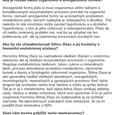
Aký je rozdiel medzi organickou a anorganickou formou?
Anorganické formy jódu si musí organizmus veľmi ťažkými a
komplikovanými enzymatickými procesmi prerobiť na organickú
formu, zároveň anorganické formy sú aj konečným produktom
metabolizmu jódu, ktorých nadbytok je nebezpečný a škodlivý. Pre
niekoho to isté množstvo môže vyvolať hypofunkciu a u druhého
hyperfunkciu, v tom je jeho rizikovosť a nebezpečenstvo. Preto ak
už niekto zmienený problém má, mal by sa vyhýbať nie len
jodidovanej soli, ale aj nadmernej konzumácii morských rias.
Ako by ste charakterizovali štítnu žľazu a jej hormóny v
hierarchii endokrinnej sústavy?
Hormóny štítnej žľazy sú nadriadené všetkým žľazám s vnútornou
sekréciou ale aj všetkým enzymatickým procesom v organizme.
Reguluje metabolizmus bielkovín, tukov, cukrov a minerálnych
látok, procesy detoxikácie produktov metabolizmu, obnovenie
buniek a tkanív a fyziologickú výkonnosť organizmu. Štítna žľaza je
ako generálny riaditeľ všetkých stavebných, energetických,
imunologických, reparačných a upratujúcich procesov. Keď zlyhá
dirigent tak orchester začne hrať falošne a môže aj rýchlo dohrať.
Tak je to aj v metabolizme, keď zlyhá štítna žľaza vznikajú defekty,
cysty, nádory a všetky ochorenia, ktoré som spomínal. A čo je veľmi
zaujímavé hormóny štítnej žľazy sú zodpovedné aj za rýchlosť
starnutia. Na laboratórnych zvieratách bolo dokázané, že sa im
predĺžil život minimálne o 60%.
Viete nám trocha priblížiť tento mechanizmus?