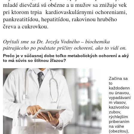
mladé dievčatá sú obézne a u mužov sa znižuje vek
pri ktorom trpia kardiovaskulárnymi ochoreniami,
pankreatitídou, hepatitídou, rakovinou hrubého
čreva a cukrovkou.
Opýtali sme sa Dr. Jozefa Vodného – biochemika
pátrajúceho po podstate príčiny ochorení, ako to vidí on.
Prečo je v súčasnej dobe toľko metabolických ochorení a aký
to má súvis so štítnou žľazou?
Začína sa
to
každodenn
ou únavou,
vypadávaní
m vlasov,
kazivosťou
zubov,
rýchlejším
priberaním
na váhe
(obezitou),