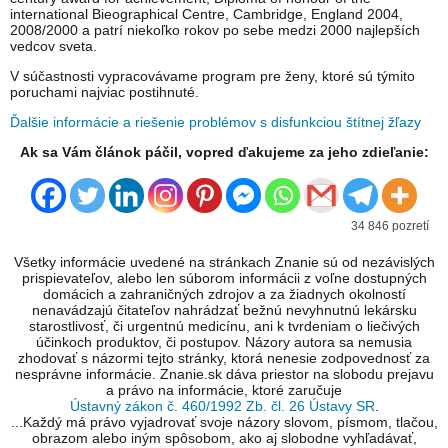
international Bieographical Centre, Cambridge, England 2004,
2008/2000 a patrí niekoľko rokov po sebe medzi 2000 najlepších
vedcov sveta.
V súčastnosti vypracovávame program pre ženy, ktoré sú týmito
poruchami najviac postihnuté.
Ďalšie informácie a riešenie problémov s disfunkciou štítnej žľazy
Ak sa Vám článok páčil, vopred ďakujeme za jeho zdieľanie:
34 846 pozretí
Všetky informácie uvedené na stránkach Znanie sú od nezávislých
prispievateľov, alebo len súborom informácii z voľne dostupných
domácich a zahraničných zdrojov a za žiadnych okolností
nenavádzajú čitateľov nahrádzať bežnú nevyhnutnú lekársku
starostlivosť, či urgentnú medicínu, ani k tvrdeniam o liečivých
účinkoch produktov, či postupov. Názory autora sa nemusia
zhodovať s názormi tejto stránky, ktorá nenesie zodpovednosť za
nesprávne informácie. Znanie.sk dáva priestor na slobodu prejavu
a právo na informácie, ktoré zaručuje
Ústavný zákon č. 460/1992 Zb. čl. 26 Ústavy SR
.
...Každý má právo vyjadrovať svoje názory slovom, písmom, tlačou,
obrazom alebo iným spôsobom, ako aj slobodne vyhľadávať,