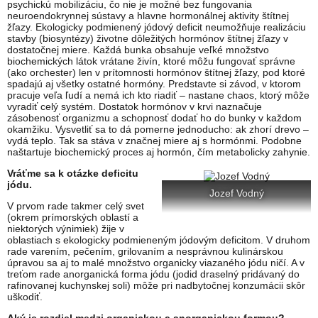
psychickú mobilizáciu, čo nie je možné bez fungovania
neuroendokrynnej sústavy a hlavne hormonálnej aktivity štítnej
žľazy. Ekologicky podmienený jódový deficit neumožňuje realizáciu
stavby (biosyntézy) životne dôležitých hormónov štítnej žľazy v
dostatočnej miere. Každá bunka obsahuje veľké množstvo
biochemických látok vrátane živín, ktoré môžu fungovať správne
(ako orchester) len v prítomnosti hormónov štítnej žľazy, pod ktoré
spadajú aj všetky ostatné hormóny. Predstavte si závod, v ktorom
pracuje veľa ľudí a nemá ich kto riadiť – nastane chaos, ktorý môže
vyradiť celý systém. Dostatok hormónov v krvi naznačuje
zásobenosť organizmu a schopnosť dodať ho do bunky v každom
okamžiku. Vysvetliť sa to dá pomerne jednoducho: ak zhorí drevo –
vydá teplo. Tak sa stáva v značnej miere aj s hormónmi. Podobne
naštartuje biochemický proces aj hormón, čím metabolicky zahynie.
Vráťme sa k otázke deficitu
jódu.
Jozef Vodný
V prvom rade takmer celý svet
(okrem prímorských oblastí a
niektorých výnimiek) žije v
oblastiach s ekologicky podmieneným jódovým deficitom. V druhom
rade varením, pečením, grilovaním a nesprávnou kulinárskou
úpravou sa aj to malé množstvo organicky viazaného jódu ničí. A v
treťom rade anorganická forma jódu (jodid draselný pridávaný do
rafinovanej kuchynskej soli) môže pri nadbytočnej konzumácii skôr
uškodiť.