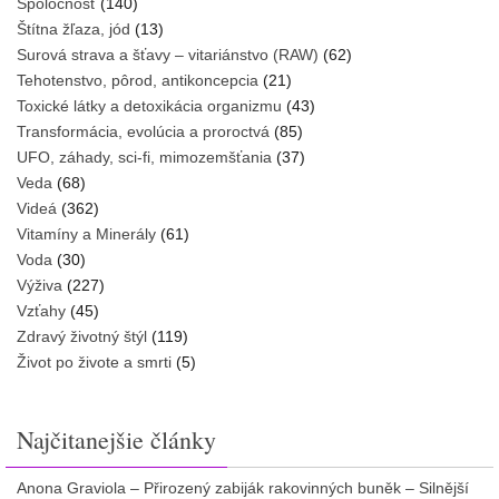
Spoločnosť
(140)
Štítna žľaza, jód
(13)
Surová strava a šťavy – vitariánstvo (RAW)
(62)
Tehotenstvo, pôrod, antikoncepcia
(21)
Toxické látky a detoxikácia organizmu
(43)
Transformácia, evolúcia a proroctvá
(85)
UFO, záhady, sci-fi, mimozemšťania
(37)
Veda
(68)
Videá
(362)
Vitamíny a Minerály
(61)
Voda
(30)
Výživa
(227)
Vzťahy
(45)
Zdravý životný štýl
(119)
Život po živote a smrti
(5)
Najčitanejšie články
Anona Graviola – Přirozený zabiják rakovinných buněk – Silnější