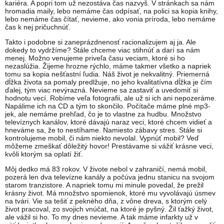
kariéra. A popri tom už nezostáva čas nazvyš. V stránkach sa nám
hromadia maily, lebo nemáme čas odpísať, na polici sa kopia knihy,
lebo nemáme čas čítať, nevieme, ako vonia príroda, lebo nemáme
čas k nej pričuchnúť.
Takto i podobne si zaneprázdnenosť racionalizujem aj ja. Ale
dokedy to vydržíme? Stále chceme viac stihnúť a darí sa nám
menej. Možno venujeme priveľa času veciam, ktoré si ho
nezaslúžia. Žijeme hrozne rýchlo, máme takmer všetko a napriek
tomu sa kopia nešťastní ľudia. Náš život je nekvalitný. Priemerná
dĺžka života sa pomaly predlžuje, no jeho kvalitatívna dĺžka je čím
ďalej, tým viac nevýrazná. Nevieme sa zastaviť a uvedomiť si
hodnotu vecí. Robíme veľa fotografii, ale už si ich ani nepozeráme.
Napálime ich na CD a tým to skončilo. Počítače máme plné mp3-
jek, ale nemáme prehľad, čo je to vlastne za hudbu. Množstvo
televíznych kanálov, ktoré dávajú naraz veci, ktoré chcem vidieť a
hneváme sa, že to nestíhame. Namiesto zábavy stres. Stále si
kontrolujeme mobil, či nám niekto nevolal. Vypnúť mobil? Veď
môžeme zmeškať dôležitý hovor! Prestávame si vážiť krásne veci,
kvôli ktorým sa oplatí žiť.
Môj dedko má 83 rokov. V živote nebol v zahraničí, nemá mobil,
pozerá len dva televízne kanály a počúva jednu stanicu na svojom
starom tranzistore. A napriek tomu mi minule povedal, že prežil
krásny život. Má množstvo spomienok, ktoré mu vyvolávajú úsmev
na tvári. Vie sa tešiť z pekného dňa, z vône dreva, s ktorým celý
život pracoval, zo svojich vnúčat, na ktoré je pyšný. Žil ťažký život,
ale vážil si ho. To my dnes nevieme. A tak máme infarkty už v