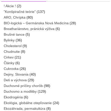
! Akcie !
(2)
"Konšpiračné teórie"
(137)
ARO, Chrípka
(80)
BIO-logická – Germánska Nová Medicína
(28)
Breathariánstvo, pránická výživa
(6)
Brušné tance
(5)
Bylinky
(36)
Cholesterol
(9)
Chudnutie
(8)
Cirkev
(21)
Články
(6)
Cukrovka
(26)
Dejiny, Slovania
(40)
Deti a výchova
(29)
Duchovné príčiny chorôb
(98)
Duchovno a modlitby
(129)
Ekodrogéria
(6)
Ekológia, globálne otepľovanie
(24)
Ekozáhrada, permakultúra
(8)