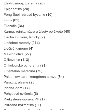
Elektrosmog, žiarenia
(20)
Epigenetika
(20)
Feng Šuej, zdravé bývanie
(10)
Filmy
(81)
Filozofia
(34)
Karma, reinkarnácia a životy po živote
(40)
Liečba zvukom, ladičky
(7)
Liečebné metódy
(214)
Liečivé kamene
(4)
Makrobiotika
(27)
Očkovanie
(113)
Onkologické ochorenia
(91)
Orientálna medicína
(75)
Paleo, low carb, ketogénna strava
(34)
Parazity, plesne
(25)
Plochá Zem
(17)
Pohybové cvičenia
(6)
Prekyslenie-úprava PH
(17)
Prírodná kozmetika
(11)