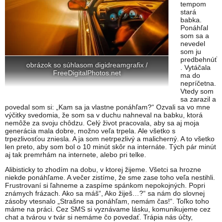
tempom
stará
babka.
Ponáhľal
som sa a
nevedel
som ju
predbehnúť
obrázok so súhlasom digidreamgrafix /
. Vytáčala
FreeDigitalPhotos.net
ma do
nepríčetna.
Vtedy som
sa zarazil a
povedal som si: „Kam sa ja vlastne ponáhľam?“
Ozvali sa vo mne
výčitky svedomia, že som sa v duchu nahneval na babku, ktorá
nemôže za svoju chôdzu. Celý život pracovala, aby sa aj moja
generácia mala dobre, možno veľa trpela. Ale všetko s
trpezlivosťou zniesla. A ja som netrpezlivý a malicherný. A to všetko
len preto, aby som bol o 10 minút skôr na internáte. Tých pár minút
aj tak premrhám na internete, alebo pri telke.
Alibisticky to zhodím na dobu, v ktorej žijeme. Všetci sa hrozne
niekde ponáhľame. A večer zistíme, že sme zase toho veľa nestihli.
Frustrovaní si ľahneme a zaspíme spánkom nepokojných. Popri
známych frázach. Ako sa máš“, Ako žiješ…?“ sa nám do slovnej
zásoby vtesnalo „Strašne sa ponáhľam, nemám čas!“. Toľko toho
máme na práci. Cez SMS si vyznávame lásku, komunikujeme cez
chat a tvárou v tvár si nemáme čo povedať. Trápia nás účty,