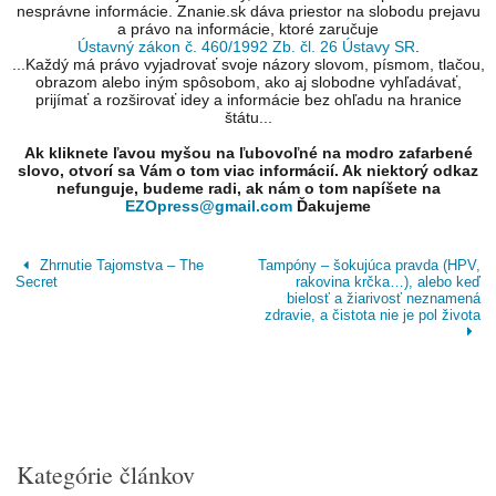
nesprávne informácie. Znanie.sk dáva priestor na slobodu prejavu
a právo na informácie, ktoré zaručuje
Ústavný zákon č. 460/1992 Zb. čl. 26 Ústavy SR
.
...Každý má právo vyjadrovať svoje názory slovom, písmom, tlačou,
obrazom alebo iným spôsobom, ako aj slobodne vyhľadávať,
prijímať a rozširovať idey a informácie bez ohľadu na hranice
štátu...
Ak kliknete ľavou myšou na ľubovoľné na modro zafarbené
slovo, otvorí sa Vám o tom viac informácií. Ak niektorý odkaz
nefunguje, budeme radi, ak nám o tom napíšete na
EZOpress@gmail.com
Ďakujeme
Zhrnutie Tajomstva – The
Tampóny – šokujúca pravda (HPV,
Secret
rakovina krčka…), alebo keď
bielosť a žiarivosť neznamená
zdravie, a čistota nie je pol života
Kategórie článkov