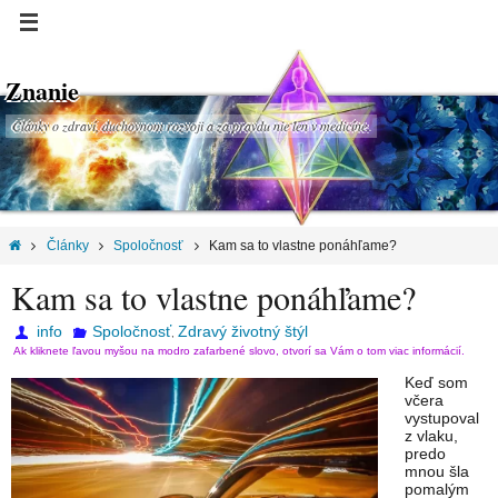
Znanie
Články o zdraví, duchovnom rozvoji a za pravdu nie len v medicíne.
Články
Spoločnosť
Kam sa to vlastne ponáhľame?
Kam sa to vlastne ponáhľame?
info
Spoločnosť
Zdravý životný štýl
,
Ak kliknete ľavou myšou na modro zafarbené slovo, otvorí sa Vám o tom viac informácií.
Keď som
včera
vystupoval
z vlaku,
predo
mnou šla
pomalým