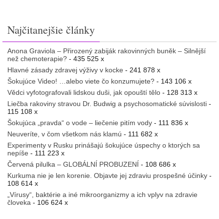
Najčitanejšie články
Anona Graviola – Přirozený zabiják rakovinných buněk – Silnější
než chemoterapie?
- 435 525 x
Hlavné zásady zdravej výživy v kocke
- 241 878 x
Šokujúce Video! …alebo viete čo konzumujete?
- 143 106 x
Vědci vyfotografovali lidskou duši, jak opouští tělo
- 128 313 x
Liečba rakoviny stravou Dr. Budwig a psychosomatické súvislosti
-
115 108 x
Šokujúca „pravda“ o vode – liečenie pitím vody
- 111 836 x
Neuveríte, v čom všetkom nás klamú
- 111 682 x
Experimenty v Rusku prinášajú šokujúce úspechy o ktorých sa
nepíše
- 111 223 x
Červená pilulka – GLOBÁLNÍ PROBUZENÍ
- 108 686 x
Kurkuma nie je len korenie. Objavte jej zdraviu prospešné účinky
-
108 614 x
„Vírusy“, baktérie a iné mikroorganizmy a ich vplyv na zdravie
človeka
- 106 624 x