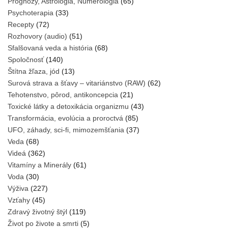
Prognózy, Astrológia, Numerológia
(65)
Psychoterapia
(33)
Recepty
(72)
Rozhovory (audio)
(51)
Sfalšovaná veda a história
(68)
Spoločnosť
(140)
Štítna žľaza, jód
(13)
Surová strava a šťavy – vitariánstvo (RAW)
(62)
Tehotenstvo, pôrod, antikoncepcia
(21)
Toxické látky a detoxikácia organizmu
(43)
Transformácia, evolúcia a proroctvá
(85)
UFO, záhady, sci-fi, mimozemšťania
(37)
Veda
(68)
Videá
(362)
Vitamíny a Minerály
(61)
Voda
(30)
Výživa
(227)
Vzťahy
(45)
Zdravý životný štýl
(119)
Život po živote a smrti
(5)