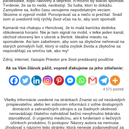
päťdesiatke, kopu rakoviny a depresií. A možno by stačilo spomaliť.
Tvrdenie, že sa to nedá, neobstojí. Sú ľudia, ktorí to dokážu.
Zamyslime sa, koľko času venujeme nepodstatným veciam.
Skúsme si vypnúť mobil. Porozprávať sa a niečo si prečítať. Snáď
som si uvedomil môj rýchly život včas na to, aby som spomalil.
Kamarát má chalupu v Henclovej. Je to malá banícka dedinka
obkolesená horami. Nie je tam signál na mobil, v telke jeden kanál,
obchod otvorený len v utorok a štvrtok. Ideálne miesto na
spomalenie. Asi tam zabehnem, aby som sa zbytočne nehneval na
starých pomalých ľudí, ktorý si vážia zvyšok života a zbytočne sa
neponáhľajú za smrťou tak, ako my!
Zdroj: internet, časopis Priestor pre život predávaný poulične
Ak sa Vám článok páčil, vopred ďakujeme za jeho zdieľanie:
4 571 pozretí
Všetky informácie uvedené na stránkach Znanie sú od nezávislých
prispievateľov, alebo len súborom informácii z voľne dostupných
domácich a zahraničných zdrojov a za žiadnych okolností
nenavádzajú čitateľov nahrádzať bežnú nevyhnutnú lekársku
starostlivosť, či urgentnú medicínu, ani k tvrdeniam o liečivých
účinkoch produktov, či postupov. Názory autora sa nemusia
zhodovať s názormi tejto stránky, ktorá nenesie zodpovednosť za