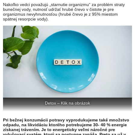
Nakoľko vedci považujú „starnutie organizmu“ za problém straty
bunečnej vody, nutnosť udržať hrubé črevo v čistote je pre
organizmus nevyhnutnosťou (hrubé črevo je z 95% miestom
spätnej resorpcie vody).
Detox – Klik na obrázok
Pri bežnej konzumácii potravy vyprodukujeme také množstvo
odpadu, na likvidáciu ktorého potrebujeme 30- 40 % energie
získanej trávením. Je to energeticky veľmi náročné pre
vylučovací systém, ktorý sa postupne zanáša. Preto sa už v