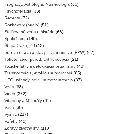
Prognózy, Astrológia, Numerológia
(65)
Psychoterapia
(33)
Recepty
(72)
Rozhovory (audio)
(51)
Sfalšovaná veda a história
(68)
Spoločnosť
(140)
Štítna žľaza, jód
(13)
Surová strava a šťavy – vitariánstvo (RAW)
(62)
Tehotenstvo, pôrod, antikoncepcia
(21)
Toxické látky a detoxikácia organizmu
(43)
Transformácia, evolúcia a proroctvá
(85)
UFO, záhady, sci-fi, mimozemšťania
(37)
Veda
(68)
Videá
(362)
Vitamíny a Minerály
(61)
Voda
(30)
Výživa
(227)
Vzťahy
(45)
Zdravý životný štýl
(119)