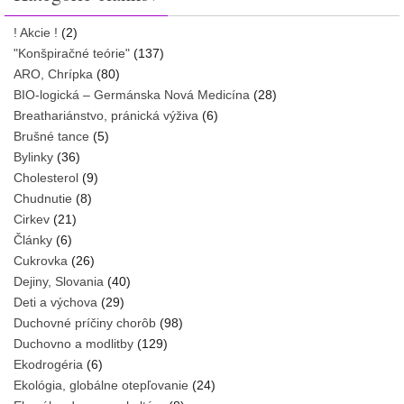
! Akcie !
(2)
"Konšpiračné teórie"
(137)
ARO, Chrípka
(80)
BIO-logická – Germánska Nová Medicína
(28)
Breathariánstvo, pránická výživa
(6)
Brušné tance
(5)
Bylinky
(36)
Cholesterol
(9)
Chudnutie
(8)
Cirkev
(21)
Články
(6)
Cukrovka
(26)
Dejiny, Slovania
(40)
Deti a výchova
(29)
Duchovné príčiny chorôb
(98)
Duchovno a modlitby
(129)
Ekodrogéria
(6)
Ekológia, globálne otepľovanie
(24)