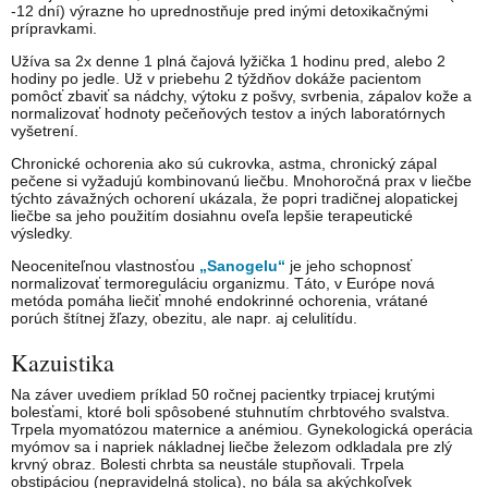
-12 dní) výrazne ho uprednostňuje pred inými detoxikačnými
prípravkami.
Užíva sa 2x denne 1 plná čajová lyžička 1 hodinu pred, alebo 2
hodiny po jedle. Už v priebehu 2 týždňov dokáže pacientom
pomôcť zbaviť sa nádchy, výtoku z pošvy, svrbenia, zápalov kože a
normalizovať hodnoty pečeňových testov a iných laboratórnych
vyšetrení.
Chronické ochorenia ako sú cukrovka, astma, chronický zápal
pečene si vyžadujú kombinovanú liečbu. Mnohoročná prax v liečbe
týchto závažných ochorení ukázala, že popri tradičnej alopatickej
liečbe sa jeho použitím dosiahnu oveľa lepšie terapeutické
výsledky.
Neoceniteľnou vlastnosťou
„Sanogelu“
je jeho schopnosť
normalizovať termoreguláciu organizmu. Táto, v Európe nová
metóda pomáha liečiť mnohé endokrinné ochorenia, vrátané
porúch štítnej žľazy, obezitu, ale napr. aj celulitídu.
Kazuistika
Na záver uvediem príklad 50 ročnej pacientky trpiacej krutými
bolesťami, ktoré boli spôsobené stuhnutím chrbtového svalstva.
Trpela myomatózou maternice a anémiou. Gynekologická operácia
myómov sa i napriek nákladnej liečbe železom odkladala pre zlý
krvný obraz. Bolesti chrbta sa neustále stupňovali. Trpela
obstipáciou (nepravidelná stolica), no bála sa akýchkoľvek