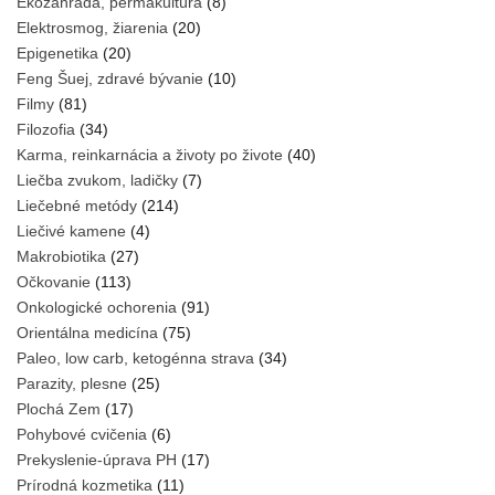
Ekozáhrada, permakultúra
(8)
Elektrosmog, žiarenia
(20)
Epigenetika
(20)
Feng Šuej, zdravé bývanie
(10)
Filmy
(81)
Filozofia
(34)
Karma, reinkarnácia a životy po živote
(40)
Liečba zvukom, ladičky
(7)
Liečebné metódy
(214)
Liečivé kamene
(4)
Makrobiotika
(27)
Očkovanie
(113)
Onkologické ochorenia
(91)
Orientálna medicína
(75)
Paleo, low carb, ketogénna strava
(34)
Parazity, plesne
(25)
Plochá Zem
(17)
Pohybové cvičenia
(6)
Prekyslenie-úprava PH
(17)
Prírodná kozmetika
(11)