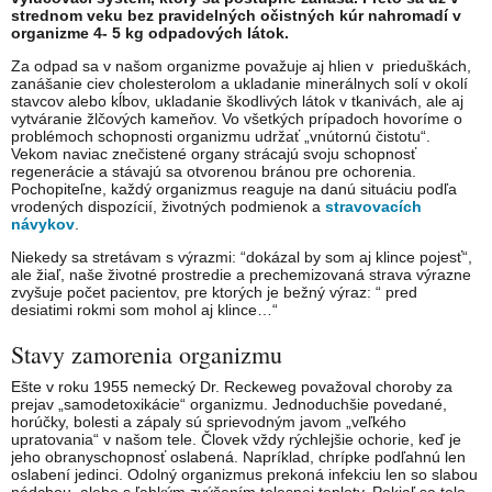
strednom veku bez pravidelných očistných kúr nahromadí v
organizme 4- 5 kg odpadových látok.
Za odpad sa v našom organizme považuje aj hlien v prieduškách,
zanášanie ciev cholesterolom a ukladanie minerálnych solí v okolí
stavcov alebo kĺbov, ukladanie škodlivých látok v tkanivách, ale aj
vytváranie žlčových kameňov. Vo všetkých prípadoch hovoríme o
problémoch schopnosti organizmu udržať „vnútornú čistotu“.
Vekom naviac znečistené organy strácajú svoju schopnosť
regenerácie a stávajú sa otvorenou bránou pre ochorenia.
Pochopiteľne, každý organizmus reaguje na danú situáciu podľa
vrodených dispozícií, životných podmienok a
stravovacích
návykov
.
Niekedy sa stretávam s výrazmi: “dokázal by som aj klince pojesť“,
ale žiaľ, naše životné prostredie a prechemizovaná strava výrazne
zvyšuje počet pacientov, pre ktorých je bežný výraz: “ pred
desiatimi rokmi som mohol aj klince…“
Stavy zamorenia organizmu
Ešte v roku 1955 nemecký Dr. Reckeweg považoval choroby za
prejav „samodetoxikácie“ organizmu. Jednoduchšie povedané,
horúčky, bolesti a zápaly sú sprievodným javom „veľkého
upratovania“ v našom tele. Človek vždy rýchlejšie ochorie, keď je
jeho obranyschopnosť oslabená. Napríklad, chrípke podľahnú len
oslabení jedinci. Odolný organizmus prekoná infekciu len so slabou
nádchou, alebo s ľahkým zvýšením telesnej teploty. Pokiaľ sa telo