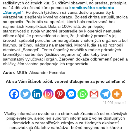
radikálnych očistných kúr. S určitými obavami, no predsa, pristúpila
na 14 dňovú očistnú kúru pomocou
kremíkového sorbentu
„Sanogel“.
Po dvoch týždňoch užívania došlo u pacientky k
výraznému zlepšeniu krvného obrazu. Bolesti chrbta ustúpili, stolica
sa upravila. Podrobila sa operácii, ktorá bola realizovaná bez
najmenších komplikácií. Bola si 100% istá, že pri lepšej
starostlivosti o svoje vnútorné prostredie by k operácii nemuselo
vôbec dôjsť. Je presvedčená o tom, že „hnilobný proces“ v jej
črevách spôsobil poruchu termoregulácie vnútorných orgánov a bol
hlavnou príčinou nádoru na maternici. Mnohí ľudia sa už rozhodli
otestovať „Sanogel“. Tento úspešný nováčik v rodine prírodných
kremičitých sorbentov (čističov organizmu) ako keby tvoril
samostatný vylučovací orgán. Zároveň dokáže odbremeniť pečeň a
obličky, čím vlastne podporuje ich regeneráciu.
Autor:
MUDr. Alexander Fesenko
Ak sa Vám článok páčil, vopred ďakujeme za jeho zdieľanie:
11 991 pozretí
Všetky informácie uvedené na stránkach Znanie sú od nezávislých
prispievateľov, alebo len súborom informácii z voľne dostupných
domácich a zahraničných zdrojov a za žiadnych okolností
nenavádzajú čitateľov nahrádzať bežnú nevyhnutnú lekársku