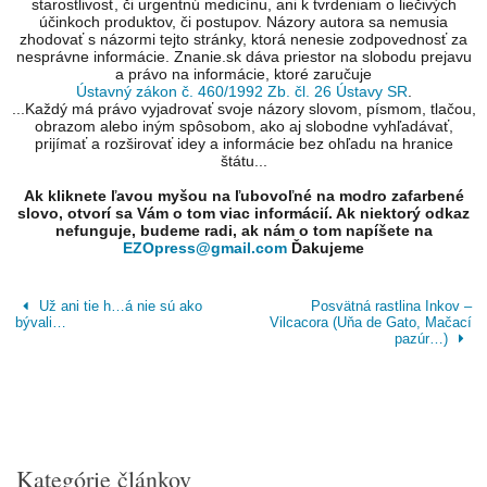
starostlivosť, či urgentnú medicínu, ani k tvrdeniam o liečivých
účinkoch produktov, či postupov. Názory autora sa nemusia
zhodovať s názormi tejto stránky, ktorá nenesie zodpovednosť za
nesprávne informácie. Znanie.sk dáva priestor na slobodu prejavu
a právo na informácie, ktoré zaručuje
Ústavný zákon č. 460/1992 Zb. čl. 26 Ústavy SR
.
...Každý má právo vyjadrovať svoje názory slovom, písmom, tlačou,
obrazom alebo iným spôsobom, ako aj slobodne vyhľadávať,
prijímať a rozširovať idey a informácie bez ohľadu na hranice
štátu...
Ak kliknete ľavou myšou na ľubovoľné na modro zafarbené
slovo, otvorí sa Vám o tom viac informácií. Ak niektorý odkaz
nefunguje, budeme radi, ak nám o tom napíšete na
EZOpress@gmail.com
Ďakujeme
Už ani tie h…á nie sú ako
Posvätná rastlina Inkov –
bývali…
Vilcacora (Uňa de Gato, Mačací
pazúr…)
Kategórie článkov