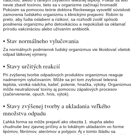
nevie zbaviť toxínov, tieto sa v organizme začínajú hromadiť.
Pokúsim sa pomocou teórie doktora Reckewega vysvetliť súvislosti
zamorenia ľudského organizmu s klinickými prejavmi. Robím to
preto, aby ľudia oslabení a rizikoví, sa rozhodli zvoliť spôsob
posilnenia organizmu jeho detoxikáciou a nepokúšali sa oklamať
prírodu vakcináciou alebo užívaním antibiotík.
• Stav normálneho vylučovania
Za normálnych podmienok ľudský organizmus vie likvidovať všetok
odpad látkovej výmeny.
• Stavy určitých reakcií
Pri zvýšenej tvorbe odpadových produktov organizmus reaguje
nadmerným vylučovaním. Môže sa pri tom zvyšovať telesná
teplota, vzniká nádcha, kašeľ, potenie, hnačka, výtoky. Organizmus
môže neutralizovať toxíny aj pomocou zápalových procesov
(začervenenie, opuch, hnis, výtok).
• Stavy zvýšenej tvorby a ukladania veľkého
množstva odpadu
Ľahká forma sa môže prejaviť ako obezita 1. stupňa alebo
chudnutie bez zjavnej príčiny a to lokálnym ukladaním vo forme
lipómov, fibrómov, aterómov a polypov. Aj v tomto štádiu sa