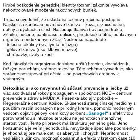
Hrubé poškodenie genetickej identity toxínmi zákonite vyvoláva
nekontrolované množenie rakovinových buniek.
Treba si uvedomiť, že ukladanie toxínov prebieha postupne.
Najskôr sa zanášajú povrchové tkanivá – koža, sliznice ústnej
dutiny a dýchacích ciest. Nasledujú tkanivá tráviaceho traktu,
žlčníka, pečene, pankreasu, obličiek, priedušiek a pľúc, pohlavných
orgánov a endokrinných žliaz. Neskôr sú napadnuté:
– telesné tekutiny (krv, lymfa, miazga)
– gélové tkanivo (oko, kĺbové mazivo)
– chrupavky, svaly a kosti.
Keď intoxikácia organizmu dosiahne určitú hranicu, dochádza k
ťažkým poruchám, vrátane rakoviny. Táto schéma vysvetľuje, ako
správne postupovať pri očiste – od povrchových orgánov k
vnútorným.
Detoxikáciu, ako nevyhnutnú súčasť prevencie a liečby
už
viac ako dvadsať rokov propagujem v spoločnosti NOE – centrum
prevencie a zdravia MUDr. A. Fesenka ako aj v pobočke –
Regeneračné centrum Košice. Skúsenosti starej čínskej medicíny s
použitím rastlín bohatých na prírodný kremík, pomohlo moderným
vedcom objaviť gélový kremíkový sorbent
„Sanogel“
s efektivitou
porovnateľnou s infúznou terapiou na jednotkách intenzívnej
starostlivosti. Tento prípravok má štruktúru jemného gélu. Jeho
konzumácia je veľmi jednoduchá, nevyžaduje špeciálne podmienky,
je vhodná aj pre malé deti, oslabených i chorých. Neprítomnosť
vedľajších účinkov, možnosť dosiahnutia efektu v krátkom čase (10