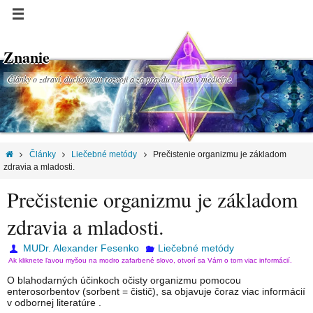
Znanie
Články o zdraví, duchovnom rozvoji a za pravdu nie len v medicíne.
Články
Liečebné metódy
Prečistenie organizmu je základom
zdravia a mladosti.
Prečistenie organizmu je základom
zdravia a mladosti.
MUDr. Alexander Fesenko
Liečebné metódy
Ak kliknete ľavou myšou na modro zafarbené slovo, otvorí sa Vám o tom viac informácií.
O blahodarných účinkoch očisty organizmu pomocou
enterosorbentov (sorbent = čistič), sa objavuje čoraz viac informácií
v odbornej literatúre .