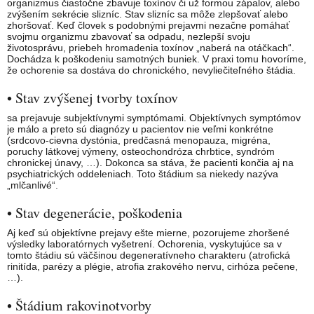
organizmus čiastočne zbavuje toxínov či už formou zápalov, alebo
zvýšením sekrécie slizníc. Stav slizníc sa môže zlepšovať alebo
zhoršovať. Keď človek s podobnými prejavmi nezačne pomáhať
svojmu organizmu zbavovať sa odpadu, nezlepší svoju
životosprávu, priebeh hromadenia toxínov „naberá na otáčkach“.
Dochádza k poškodeniu samotných buniek. V praxi tomu hovoríme,
že ochorenie sa dostáva do chronického, nevyliečiteľného štádia.
• Stav zvýšenej tvorby toxínov
sa prejavuje subjektívnymi symptómami. Objektívnych symptómov
je málo a preto sú diagnózy u pacientov nie veľmi konkrétne
(srdcovo-cievna dystónia, predčasná menopauza, migréna,
poruchy látkovej výmeny, osteochondróza chrbtice, syndróm
chronickej únavy, …). Dokonca sa stáva, že pacienti končia aj na
psychiatrických oddeleniach. Toto štádium sa niekedy nazýva
„mlčanlivé“.
• Stav degenerácie, poškodenia
Aj keď sú objektívne prejavy ešte mierne, pozorujeme zhoršené
výsledky laboratórnych vyšetrení. Ochorenia, vyskytujúce sa v
tomto štádiu sú väčšinou degeneratívneho charakteru (atrofická
rinitída, parézy a plégie, atrofia zrakového nervu, cirhóza pečene,
…).
• Štádium rakovinotvorby