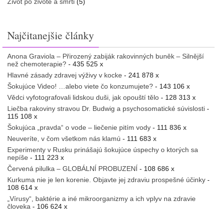
Život po živote a smrti
(5)
Najčitanejšie články
Anona Graviola – Přirozený zabiják rakovinných buněk – Silnější
než chemoterapie?
- 435 525 x
Hlavné zásady zdravej výživy v kocke
- 241 878 x
Šokujúce Video! …alebo viete čo konzumujete?
- 143 106 x
Vědci vyfotografovali lidskou duši, jak opouští tělo
- 128 313 x
Liečba rakoviny stravou Dr. Budwig a psychosomatické súvislosti
-
115 108 x
Šokujúca „pravda“ o vode – liečenie pitím vody
- 111 836 x
Neuveríte, v čom všetkom nás klamú
- 111 683 x
Experimenty v Rusku prinášajú šokujúce úspechy o ktorých sa
nepíše
- 111 223 x
Červená pilulka – GLOBÁLNÍ PROBUZENÍ
- 108 686 x
Kurkuma nie je len korenie. Objavte jej zdraviu prospešné účinky
-
108 614 x
„Vírusy“, baktérie a iné mikroorganizmy a ich vplyv na zdravie
človeka
- 106 624 x