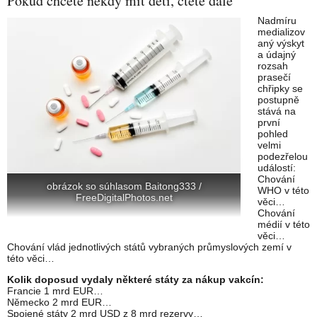
Pokud chcete někdy mít děti, čtěte dále
Nadmíru
medializov
aný výskyt
a údajný
rozsah
prasečí
chřipky se
postupně
stává na
první
pohled
velmi
podezřelou
událostí:
Chování
obrázok so súhlasom Baitong333 /
WHO v této
FreeDigitalPhotos.net
věci…
Chování
médií v této
věci…
Chování vlád jednotlivých států vybraných průmyslových zemí v
této věci…
Kolik doposud vydaly některé státy za nákup vakcín:
Francie 1 mrd EUR…
Německo 2 mrd EUR…
Spojené státy 2 mrd USD z 8 mrd rezervy…