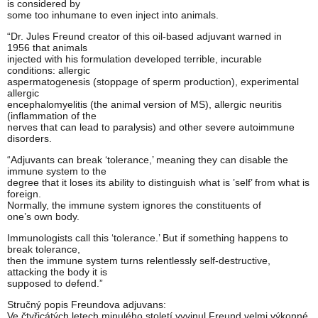
is considered by
some too inhumane to even inject into animals.
“Dr. Jules Freund creator of this oil-based adjuvant warned in
1956 that animals
injected with his formulation developed terrible, incurable
conditions: allergic
aspermatogenesis (stoppage of sperm production), experimental
allergic
encephalomyelitis (the animal version of MS), allergic neuritis
(inflammation of the
nerves that can lead to paralysis) and other severe autoimmune
disorders.
“Adjuvants can break ‘tolerance,’ meaning they can disable the
immune system to the
degree that it loses its ability to distinguish what is ’self’ from what is
foreign.
Normally, the immune system ignores the constituents of
one’s own body.
Immunologists call this ‘tolerance.’ But if something happens to
break tolerance,
then the immune system turns relentlessly self-destructive,
attacking the body it is
supposed to defend.”
Stručný popis Freundova adjuvans:
Ve čtyřicátých letech minulého století vyvinul Freund velmi výkonné