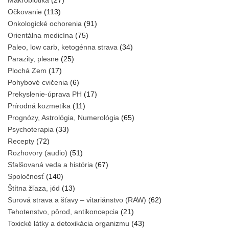
Makrobiotika
(27)
Očkovanie
(113)
Onkologické ochorenia
(91)
Orientálna medicína
(75)
Paleo, low carb, ketogénna strava
(34)
Parazity, plesne
(25)
Plochá Zem
(17)
Pohybové cvičenia
(6)
Prekyslenie-úprava PH
(17)
Prírodná kozmetika
(11)
Prognózy, Astrológia, Numerológia
(65)
Psychoterapia
(33)
Recepty
(72)
Rozhovory (audio)
(51)
Sfalšovaná veda a história
(67)
Spoločnosť
(140)
Štítna žľaza, jód
(13)
Surová strava a šťavy – vitariánstvo (RAW)
(62)
Tehotenstvo, pôrod, antikoncepcia
(21)
Toxické látky a detoxikácia organizmu
(43)