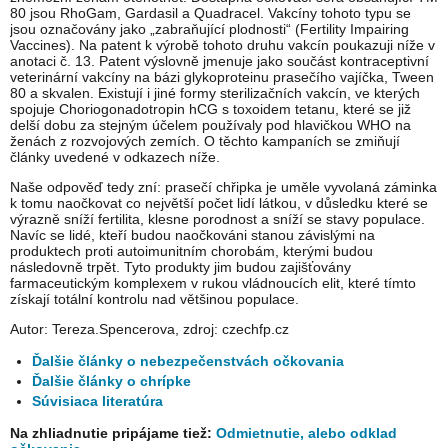
80 jsou RhoGam, Gardasil a Quadracel. Vakcíny tohoto typu se
jsou označovány jako „zabraňující plodnosti“ (Fertility Impairing
Vaccines). Na patent k výrobě tohoto druhu vakcín poukazuji níže v
anotaci č. 13. Patent výslovně jmenuje jako součást kontraceptivní
veterinární vakcíny na bázi glykoproteinu prasečího vajíčka, Tween
80 a skvalen. Existují i jiné formy sterilizačních vakcín, ve kterých
spojuje Choriogonadotropin hCG s toxoidem tetanu, které se již
delší dobu za stejným účelem používaly pod hlavičkou WHO na
ženách z rozvojových zemích. O těchto kampaních se zmiňují
články uvedené v odkazech níže.
Naše odpověď tedy zní: prasečí chřipka je uměle vyvolaná záminka
k tomu naočkovat co největší počet lidí látkou, v důsledku které se
výrazně sníží fertilita, klesne porodnost a sníží se stavy populace.
Navíc se lidé, kteří budou naočkováni stanou závislými na
produktech proti autoimunitním chorobám, kterými budou
následovně trpět. Tyto produkty jim budou zajišťovány
farmaceutickým komplexem v rukou vládnoucích elit, které tímto
získají totální kontrolu nad většinou populace.
Autor: Tereza.Spencerova, zdroj: czechfp.cz
Ďalšie články o nebezpečenstvách očkovania
Ďalšie články o chrípke
Súvisiaca literatúra
Na zhliadnutie pripájame tiež:
Odmietnutie, alebo odklad