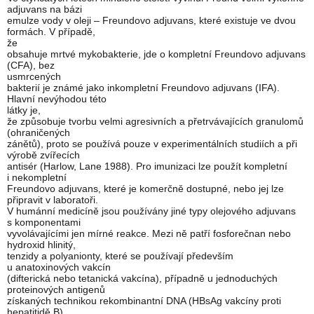
adjuvans na bázi
emulze vody v oleji – Freundovo adjuvans, které existuje ve dvou
formách. V případě,
že
obsahuje mrtvé mykobakterie, jde o kompletní Freundovo adjuvans
(CFA), bez
usmrcených
bakterií je známé jako inkompletní Freundovo adjuvans (IFA).
Hlavní nevýhodou této
látky je,
že způsobuje tvorbu velmi agresivních a přetrvávajících granulomů
(ohraničených
zánětů), proto se používá pouze v experimentálních studiích a při
výrobě zvířecích
antisér (Harlow, Lane 1988). Pro imunizaci lze použít kompletní
i nekompletní
Freundovo adjuvans, které je komerčně dostupné, nebo jej lze
připravit v laboratoři.
V humánní medicíně jsou používány jiné typy olejového adjuvans
s komponentami
vyvolávajícími jen mírné reakce. Mezi ně patří fosforečnan nebo
hydroxid hlinitý,
tenzidy a polyanionty, které se používají především
u anatoxinových vakcín
(difterická nebo tetanická vakcína), případně u jednoduchých
proteinových antigenů
získaných technikou rekombinantní DNA (HBsAg vakcíny proti
hepatitidě B).