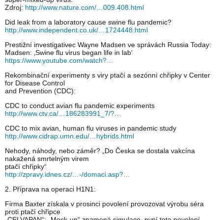
Zdroj:
http://www.nature.com/…009.408.html
Did leak from a laboratory cause swine flu pandemic?
http://www.independent.co.uk/…1724448.html
Prestižní investigativec Wayne Madsen ve správách Russia Today:
Madsen: ‚Swine flu virus began life in lab‘
https://www.youtube.com/watch?…
Rekombinační experimenty s viry ptačí a sezónní chřipky v Center
for Disease Control
and Prevention (CDC):
CDC to conduct avian flu pandemic experiments
http://www.ctv.ca/…186283991_7/?…
CDC to mix avian, human flu viruses in pandemic study
http://www.cidrap.umn.edu/…hybrids.html
Nehody, náhody, nebo záměr? „Do Česka se dostala vakcína
nakažená smrtelným virem
ptačí chřipky“
http://zpravy.idnes.cz/…-/domaci.asp?…
2. Příprava na operaci H1N1:
Firma Baxter získala v prosinci povolení provozovat výrobu séra
proti ptačí chřipce
„CELVAPAN“: „Mock-up“ znamená simulace, nyní toto povolení