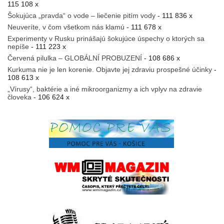
115 108 x
Šokujúca „pravda“ o vode – liečenie pitím vody
- 111 836 x
Neuveríte, v čom všetkom nás klamú
- 111 678 x
Experimenty v Rusku prinášajú šokujúce úspechy o ktorých sa
nepíše
- 111 223 x
Červená pilulka – GLOBÁLNÍ PROBUZENÍ
- 108 686 x
Kurkuma nie je len korenie. Objavte jej zdraviu prospešné účinky
-
108 613 x
„Vírusy“, baktérie a iné mikroorganizmy a ich vplyv na zdravie
človeka
- 106 624 x