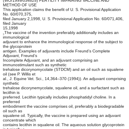
(WO/1999/034825) FERTILITY IMPAIRING VACCINE AND
METHOD OF USE
This application claims the benefit of U. S. Provisional Application
No. 60/070,375,
filed January 2,1998, U. S. Provisional Application No. 60/071,406,
filed January
15,1998
„The vaccine of the invention preferably additionally includes an
immunological
adjuvant to enhance the immunological response of the subject to
the glycoprotein
antigen. Examples of adjuvants include Freund’s Complete
Adjuvant, Freund’s
Incomplete Adjuvant, and an adjuvant comprising an
immunostimulant such as synthetic
trehalose dicorynomycolate (STDCM) and an oil such as squalene
oil (see P. Willis et
al., J. Equine Vet. Sci., 14,364–370 (1994)). An adjuvant comprising
synthetic
trehalose dicorynemycolate, squalene oil, and a surfactant such as
lecithin is
preferred. Lecithin typically includes phosphatidyl choline. In a
preferred
embodiment the vaccine comprises oil, preferably a biodegradable
oil such as
squalene oil. Typically, the vaccine is prepared using an adjuvant
concentrate which
contains lecithin in squalene oil. The aqueous solution glycoprotein