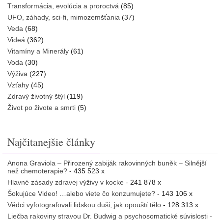
Transformácia, evolúcia a proroctvá
(85)
UFO, záhady, sci-fi, mimozemšťania
(37)
Veda
(68)
Videá
(362)
Vitamíny a Minerály
(61)
Voda
(30)
Výživa
(227)
Vzťahy
(45)
Zdravý životný štýl
(119)
Život po živote a smrti
(5)
Najčitanejšie články
Anona Graviola – Přirozený zabiják rakovinných buněk – Silnější
než chemoterapie?
- 435 523 x
Hlavné zásady zdravej výživy v kocke
- 241 878 x
Šokujúce Video! …alebo viete čo konzumujete?
- 143 106 x
Vědci vyfotografovali lidskou duši, jak opouští tělo
- 128 313 x
Liečba rakoviny stravou Dr. Budwig a psychosomatické súvislosti
-