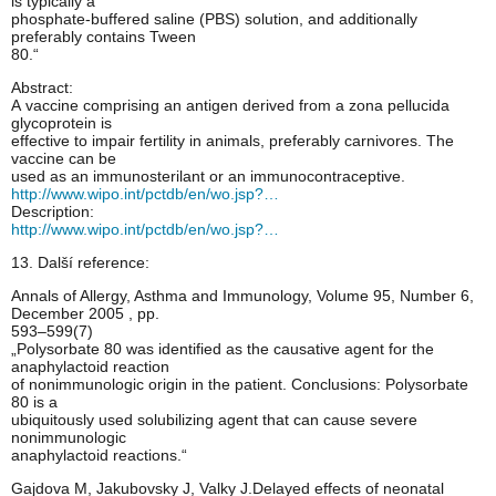
is typically a
phosphate-buffered saline (PBS) solution, and additionally
preferably contains Tween
80.“
Abstract:
A vaccine comprising an antigen derived from a zona pellucida
glycoprotein is
effective to impair fertility in animals, preferably carnivores. The
vaccine can be
used as an immunosterilant or an immunocontracep­tive.
http://www.wipo.int/pctdb/en/wo.jsp?…
Description:
http://www.wipo.int/pctdb/en/wo.jsp?…
13. Další reference:
Annals of Allergy, Asthma and Immunology, Volume 95, Number 6,
December 2005 , pp.
593–599(7)
„Polysorbate 80 was identified as the causative agent for the
anaphylactoid reaction
of nonimmunologic origin in the patient. Conclusions: Polysorbate
80 is a
ubiquitously used solubilizing agent that can cause severe
nonimmunologic
anaphylactoid reactions.“
Gajdova M, Jakubovsky J, Valky J.Delayed effects of neonatal