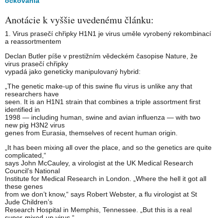
očkovania
Anotácie k vyššie uvedenému článku:
1. Virus prasečí chřipky H1N1 je virus uměle vyrobený rekombinací
a reassortmentem
Declan Butler píše v prestižním vědeckém časopise Nature, že
virus prasečí chřipky
vypadá jako geneticky manipulovaný hybrid:
„The genetic make-up of this swine flu virus is unlike any that
researchers have
seen. It is an H1N1 strain that combines a triple assortment first
identified in
1998 — including human, swine and avian influenza — with two
new pig H3N2 virus
genes from Eurasia, themselves of recent human origin.
„It has been mixing all over the place, and so the genetics are quite
complicated,“
says John McCauley, a virologist at the UK Medical Research
Council’s National
Institute for Medical Research in London. „Where the hell it got all
these genes
from we don’t know,“ says Robert Webster, a flu virologist at St
Jude Children’s
Research Hospital in Memphis, Tennessee. „But this is a real
super-mixed-up virus.“