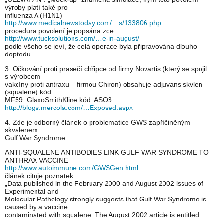
výroby platí také pro
influenza A (H1N1)
http://www.medicalnewstoday.com/…s/133806.php
procedura povolení je popsána zde:
http://www.tucksolutions.com/…e-in-august/
podle všeho se jeví, že celá operace byla připravována dlouho
dopředu
3. Očkování proti prasečí chřipce od firmy Novartis (který se spojil
s výrobcem
vakcíny proti antraxu – firmou Chiron) obsahuje adjuvans skvlen
(squalene) kód:
MF59. GlaxoSmithKline kód: ASO3.
http://blogs.mercola.com/…Exposed.aspx
4. Zde je odborný článek o problematice GWS zapříčiněným
skvalenem:
Gulf War Syndrome
ANTI-SQUALENE ANTIBODIES LINK GULF WAR SYNDROME TO
ANTHRAX VACCINE
http://www.autoimmune.com/GWSGen.html
článek cituje poznatek:
„Data published in the February 2000 and August 2002 issues of
Experimental and
Molecular Pathology strongly suggests that Gulf War Syndrome is
caused by a vaccine
contaminated with squalene. The August 2002 article is entitled