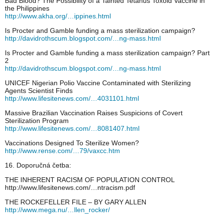
Bad Blood? The Possibility of a Tainted Tetanus Toxoid Vaccine in
the Philippines
http://www.akha.org/…ippines.html
Is Procter and Gamble funding a mass sterilization campaign?
http://davidrothscum.blogspot.com/…ng-mass.html
Is Procter and Gamble funding a mass sterilization campaign? Part
2
http://davidrothscum.blogspot.com/…ng-mass.html
UNICEF Nigerian Polio Vaccine Contaminated with Sterilizing
Agents Scientist Finds
http://www.lifesitenews.com/…4031101.html
Massive Brazilian Vaccination Raises Suspicions of Covert
Sterilization Program
http://www.lifesitenews.com/…8081407.html
Vaccinations Designed To Sterilize Women?
http://www.rense.com/…79/vaxcc.htm
16. Doporučná četba:
THE INHERENT RACISM OF POPULATION CONTROL
http://www.lifesitenews.com/…ntracism.pdf
THE ROCKEFELLER FILE – BY GARY ALLEN
http://www.mega.nu/…llen_rocker/