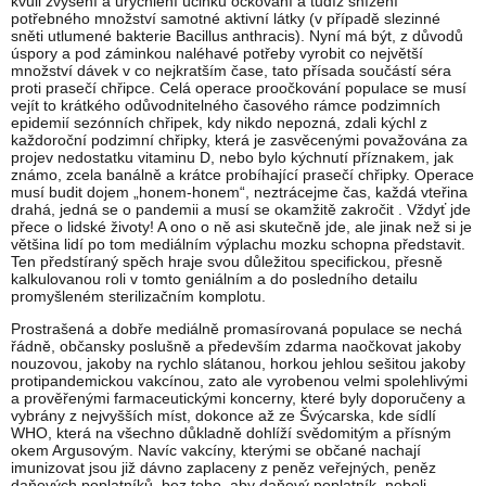
kvůli zvýšení a urychlení účinku očkování a tudíž snížení
potřebného množství samotné aktivní látky (v případě slezinné
sněti utlumené bakterie Bacillus anthracis). Nyní má být, z důvodů
úspory a pod záminkou naléhavé potřeby vyrobit co největší
množství dávek v co nejkratším čase, tato přísada součástí séra
proti prasečí chřipce. Celá operace proočkování populace se musí
vejít to krátkého odůvodnitelného časového rámce podzimních
epidemií sezónních chřipek, kdy nikdo nepozná, zdali kýchl z
každoroční podzimní chřipky, která je zasvěcenými považována za
projev nedostatku vitaminu D, nebo bylo kýchnutí příznakem, jak
známo, zcela banálně a krátce probíhající prasečí chřipky. Operace
musí budit dojem „honem-honem“, neztrácejme čas, každá vteřina
drahá, jedná se o pandemii a musí se okamžitě zakročit . Vždyť jde
přece o lidské životy! A ono o ně asi skutečně jde, ale jinak než si je
většina lidí po tom mediálním výplachu mozku schopna představit.
Ten předstíraný spěch hraje svou důležitou specifickou, přesně
kalkulovanou roli v tomto geniálním a do posledního detailu
promyšleném sterilizačním komplotu.
Prostrašená a dobře mediálně promasírovaná populace se nechá
řádně, občansky poslušně a především zdarma naočkovat jakoby
nouzovou, jakoby na rychlo slátanou, horkou jehlou sešitou jakoby
protipandemickou vakcínou, zato ale vyrobenou velmi spolehlivými
a prověřenými farmaceutickými koncerny, které byly doporučeny a
vybrány z nejvyšších míst, dokonce až ze Švýcarska, kde sídlí
WHO, která na všechno důkladně dohlíží svědomitým a přísným
okem Argusovým. Navíc vakcíny, kterými se občané nachají
imunizovat jsou již dávno zaplaceny z peněz veřejných, peněz
daňových poplatníků, bez toho, aby daňový poplatník, neboli