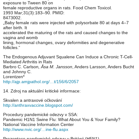
exposure to Tween 80 on
female reproductive organs in rats. Food Chem Toxicol.
1993 Mar;31(3):183–90. PMID:
8473002.
„Baby female rats were injected with polysorbate 80 at days 4–7
after birth. It
accelerated the maturing of the rats and caused changes to the
vagina and womb
lining, hormonal changes, ovary deformities and degenerative
follicles.“
The Endogenous Adjuvant Squalene Can Induce a Chronic T-Cell-
Mediated Arthritis in Rats
Barbro C. Carlson
, Åsa M. Jansson
, Anders Larsson, Anders Bucht
and Johnny C.
Lorentzen*
http://ajp.amjpathol.org/…t/156/6/2057
14. Zdroj na aktuální kritické informace:
Skvalen a antraxové očkování
http://anthraxvaccine.blogspot.com/
Procedury pandemické odezvy v SSA:
Pandemic H1N1 Swine Flu: What About You & Your Family?
National Vaccine Information Center
http://www.nvic.org/…ine-flu.aspx
Prezentace pandemické odezvy v Británii (H5N1)