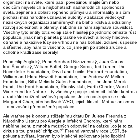
organizací na světě, které patří povětšinou majitelům nebo
dědicům největších a nejbohatších nadnárodních společností
světa, zejména z oblasti ropného průmyslu a informatiky a s čím
přichází mezinárodně uznávané autority v zakázce vědeckých
neziskových organizací zaměřených na blaho lidstva a udržitelný
rozvoj společnosti a planety, nabídne se nám zajímavá souvislost.
Všechny tyto entity totiž volají stále hlasitěji po jednom: omezte růst
populace, jinak nám planeta praskne ve švech a hordy hladové,
otrhané a nakažlivé lůzy se vrhnou na nás bohaté, zdravé, úspěšné
a šťastné, aby nám to všechno, co jsme jim po staletí zručně a
ochotně kradli zase sebraly!
Princ Filip Anglický, Princ Bernhard Nizozemský, Juan Carlos I –
král Španělský, William Buffet, George Soros, Ted Turner, The
Rocekfeller Foundation, David and Lucile, Packard Foundation,
William and Flora Hewlett Foundation, The Andrew W. Mellon
Foundation, Bill a Melinda Gates Foundation, The John Merck
Fund, The Ford Foundation, Římský klub, Earth Charter, World
Wide Fund for Nature – ty všechny spojuje jeden cíl: totální kontrola
a radikální snížení světové populace. Jejich nástrojem se stala
Margaret Chan, předsedkyně WHO, jejich filozofií Mathuzianismus
– omezování přemnožené populace.
Ale vraťme se k onomu stěžejnímu citátu Dr. Julese Freunda z
Národního Ústavu pro Alergie a Infekční Choroby, který nám
nabídne jednu z mnoha možných odpovědí na otázku „co je to za
cirkus s tou prasečí chřipkou?“ Freund varoval v roce 1957, že
pokusná zvířata, kterým bylo injekčně aplikováno jeho lipoidní