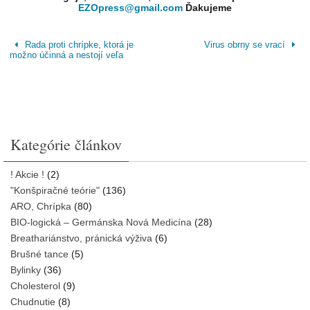
EZOpress@gmail.com
Ďakujeme
Rada proti chrípke, ktorá je
Virus obrny se vrací
možno účinná a nestojí veľa
Kategórie článkov
! Akcie !
(2)
"Konšpiračné teórie"
(136)
ARO, Chrípka
(80)
BIO-logická – Germánska Nová Medicína
(28)
Breathariánstvo, pránická výživa
(6)
Brušné tance
(5)
Bylinky
(36)
Cholesterol
(9)
Chudnutie
(8)