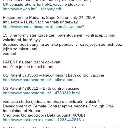
UK considerations forH5N1 vaccine stockpile
http://www.who.int/…alisbury.pdf
Posted on the Pediatric SuperSite on July 24, 2009
Influenza A H1N1 vaccine trials underway
http://www.pediatricsupersite.com/view.aspx?…
15. Jiné formy sterilizace žen, patentovanými kontraceptivními
vakcinami, které byly
doposud používány na ženské populaci v rozvojových zemích bez
jejich souhlasu, ani
vědomí:
PATENT na sterilizační očkování:
nosičem je zde toxoid tetanu,
US Patent 5733553 – Recombinant birth control vaccine
http://www.patentstorm.us/…ulltext.html
US Patent 4780312 – Birth control vaccine
http://www.patentstorm.us/…4780312.html
vědecká studie (jedna z mnoha) o sterilizační vakcíně:
Development of Female Contraceptive Vaccine Through DNA
Inoculation of Human
Chorionic Gonadotropin Beta Subunit (hCGß)
http://www.springerlink.com/…1288w428161/