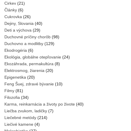
Cirkev
(21)
Články
(6)
Cukrovka
(26)
Dejiny, Slovania
(40)
Deti a výchova
(29)
Duchovné príčiny chorôb
(98)
Duchovno a modlitby
(129)
Ekodrogéria
(6)
Ekológia, globálne otepľovanie
(24)
Ekozáhrada, permakultúra
(8)
Elektrosmog, žiarenia
(20)
Epigenetika
(20)
Feng Šuej, zdravé bývanie
(10)
Filmy
(81)
Filozofia
(34)
Karma, reinkarnácia a životy po živote
(40)
Liečba zvukom, ladičky
(7)
Liečebné metódy
(214)
Liečivé kamene
(4)