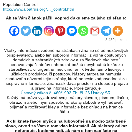
Population Control
http://www.albatrus.org/…_control.htm
Ak sa Vám článok páčil, vopred ďakujeme za jeho zdieľanie:
8 489 pozretí
Všetky informácie uvedené na stránkach Znanie sú od nezávislých
prispievateľov, alebo len súborom informácii z voľne dostupných
domácich a zahraničných zdrojov a za žiadnych okolností
nenavádzajú čitateľov nahrádzať bežnú nevyhnutnú lekársku
starostlivosť, či urgentnú medicínu, ani k tvrdeniam o liečivých
účinkoch produktov, či postupov. Názory autora sa nemusia
zhodovať s názormi tejto stránky, ktorá nenesie zodpovednosť za
nesprávne informácie. Znanie.sk dáva priestor na slobodu prejavu
a právo na informácie, ktoré zaručuje
Ústavný zákon č. 460/1992 Zb. čl. 26 Ústavy SR
.
...Každý má právo vyjadrovať svoje názory slovom, písmom, tlačou,
obrazom alebo iným spôsobom, ako aj slobodne vyhľadávať,
prijímať a rozširovať idey a informácie bez ohľadu na hranice
štátu...
Ak kliknete ľavou myšou na ľubovoľné na modro zafarbené
slovo, otvorí sa Vám o tom viac informácií. Ak niektorý odkaz
nefunguje, budeme radi, ak nám o tom napíšete na