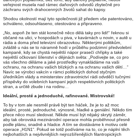
veřejnost musela nad rámec daňových odvodů zbytečně pro
záchranu svých drahocenných životů sahat do kapsy.
Shodou okolností mají tyto společnosti již předem vše patentováno,
schváleno, odsouhlaseno, otestováno a připraveno.
„No, aspoň že ten stát konečně něco dělá taky pro lidi!“ řeknou si
občané na ulici, v hospodách u piva, v kavárnách u novin, v autě u
rádia a doma před televizní obrazovkou. Některými politikům,
zvláště u nás se to náramně hodí v průběhu podzimní předvolební
kampaně, kdy se chystá největší nápor prasečí chřipky a také
největší očkovaní šílenství v dějinách světa: „Podívejte se, co pro
vás všechno děláme a jaké prostředky vynakládáme na vaši
ochranu, na ochranu vašich blízkých a na ochranu vašich dětí…“
Navíc se výrobci vakcín v rámci politických dohod styčným
úředníkům vlády a ministerstev zdravotnictví rádi odvděčí tučnými
příspěvky do volebních kampaní jejich respektivních politických
stran, a určitě zbude i na rodinu…
Ideální, prosté a jednoduché, rafinované. Mistrovské!
To by v tom ale nesměl právě být ten háček, že je to až moc
ideální, prosté, jednoduché, výnosné, hladké a geniální. Někdo tím
přece něco musí sledovat. Někde musí být nějaký skrytý záměr,
aby tak obrovská mezinárodní operace mohla proběhnout přesně
podle plánu, snadně a hladce. A tím se dostáváme k motivu celé
operace „H1N1“. Pokud se totiž podíváme na to, co je náplní těch
nejbohatších a nejvlivnějších nejrozšířenějších filantropických