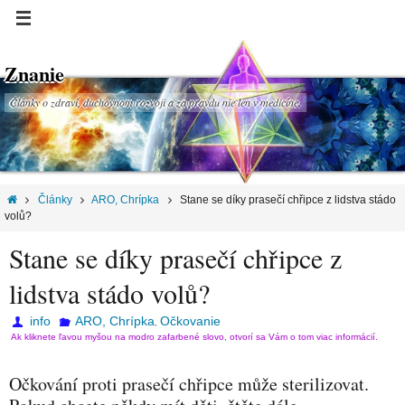
Znanie
Články o zdraví, duchovnom rozvoji a za pravdu nie len v medicíne.
Články
ARO, Chrípka
Stane se díky prasečí chřipce z lidstva stádo
volů?
Stane se díky prasečí chřipce z
lidstva stádo volů?
info
ARO, Chrípka
Očkovanie
,
Ak kliknete ľavou myšou na modro zafarbené slovo, otvorí sa Vám o tom viac informácií.
Očkování proti prasečí chřipce může sterilizovat.