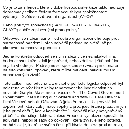
Co je to za šílenost, která v době hospodářské krize takto nadržuje
dohromady celkem čtyřem farmaceutickým společnostem
vybraným Světovou zdravotní organizací (WHO)?
Čeho jsou tyto společnosti (SANOFI, BAXTER, NOVARTIS,
GLAXO) dobře zaplacenými protagonisty?
Odpovědi se nabízí různé – od dobře organizovaného boje proti
smrtonosné pandemii, přes největší podvod na světě, až po
plánovanou masovou genocidu.
Jedna konkrétní odpověď se nyní nabízí více než jakákoli jiná,
budoucnost ukáže, zdali je správná, nebo zdali se ještě nabídne
nějaká vhodnější. Podívejme se společně se zvídavým čtenářem
na tuto konkrétní opověď, která může mít cenu několik miliard…
nenarozených životů.
Tato celkem jednoduchá a z určitého pohledu logická odpověď byl
nalezena ve výtažku z knihy renomovaného investigativního
novináře Garyho Matsumota „Vaccine A – The Covert Government
Experiment That’s Killing our Soldiers and Why GI’s are Only the
First Victims“ neboli „Očkování A (jako Antrax) – Utajený vládní
experiment, který zabíjí naše vojáky a proč jsou branci prozatím jen
jeho první obětí“, kde v kapitole třetí, „Největší nikdy nevyprávěný
příběh“ autor cituje doktora Julese Freunda, vynálezce speciálního
adjuvans, neboli přísady do očkování, která zvyšuje jeho potenci,
na bázi oleje, která se svého času přidávala do séra proti antraxu,