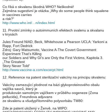
Co říká o skvalenu škodná WHO? Neškodné!
Zejména sugestivní je otázka „Why do some people think squalene
in vaccines carries
a risk?“
http://www.who.int/…n/index.html
11. Prvotní zmínky o autoimmuních efektech svalenu a skvalanu
v krysách
Jules Freund NIAD, Beck, Whitehouse a Pearson UCLA: Yarkoni a
Rapp, Fort Dedrick
Zdroj: Gary Matsumoto, Vaccine A-The Covert Government
Experiment That’s Killing
our Soldiers and Why GI’s are Only the First Victims, Kapitola 3.
„The Greatest
Story Never Told“
http://www.vaccine-a.com/excerpt.html
12. Reference na patent sterilizační vakcíny na principu skvalenu:
Vakcíny zamezující plodnost na bázi glykoproteinového obalu
vajíčka savců, který je
produkován samotným vajíčkem v průběhu oogeneze (Zona
pellucida), Freundova adjuvans
ze skvalenu a všudypřítomného polysorbátu TM80:
Zde je patent uložený v Ženvě, na WIPO: