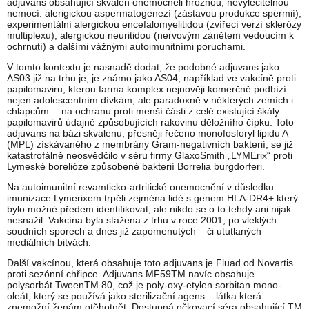
adjuvans obsahující skvalen onemocněli hroznou, nevyléčitelnou
nemocí: alerigickou aspermatogenezí (zástavou produkce spermií),
experimentální alergickou encefalomyelitidou (zvířecí verzí sklerózy
multiplexu), alergickou neuritidou (nervovým zánětem vedoucím k
ochrnutí) a dalšími vážnými autoimunitními poruchami.
V tomto kontextu je nasnadě dodat, že podobné adjuvans jako
AS03 již na trhu je, je známo jako AS04, například ve vakcíně proti
papilomaviru, kterou farma komplex nejnověji komerčně podbízí
nejen adolescentním dívkám, ale paradoxně v některých zemích i
chlapcům… na ochranu proti menší části z celé existující škály
papilomavirů údajně způsobujících rakovinu děložního čípku. Toto
adjuvans na bázi skvalenu, přesněji řečeno monofosforyl lipidu A
(MPL) získávaného z membrány Gram-negativních bakterií, se již
katastrofálně neosvědčilo v séru firmy GlaxoSmith „LYMErix“ proti
Lymeské borelióze způsobené bakterií Borrelia burgdorferi.
Na autoimunitní revamticko-artritické onemocnění v důsledku
imunizace Lymerixem trpěli zejména lidé s genem HLA-DR4+ který
bylo možné předem identifikovat, ale nikdo se o to tehdy ani nijak
nesnažil. Vakcína byla stažena z trhu v roce 2001, po vleklých
soudních sporech a dnes již zapomenutých – či ututlaných –
mediálních bitvách.
Další vakcínou, která obsahuje toto adjuvans je Fluad od Novartis
proti sezónní chřipce. Adjuvans MF59TM navíc obsahuje
polysorbát TweenTM 80, což je poly-oxy-etylen sorbitan mono-
oleát, který se používá jako sterilizační agens – látka která
znemožní ženám otěhotnět. Dostupná očkovací séra obsahující TM