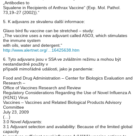
„Antibodies to
Squalene in Recipients of Anthrax Vaccine“ (Exp. Mol. Pathol.
73,19–27 (2002)).“
5. K adjuvans ze skvalenu další informace:
Glaxo bird flu vaccine can be stretched – study:
„The vaccine uses a new adjuvant called ASO3, which stimulates
the immune system
with oils, water and detergent.“
http://www.alertnet.org/…16425638.htm
6. Tyto adjuvans jsou v SSA ve zvláštním režimu a mohou být
nestandardně použity v
případě mimořádné události, jako je pandemie:
Food and Drug Administration – Center for Biologics Evaluation and
Research –
Office of Vaccines Research and Review
Regulatory Considerations Regarding the Use of Novel Influenza A
(H1N1) Virus
Vaccines – Vaccines and Related Biological Products Advisory
Committee
July 23, 2009
(…)
3.0 Novel Adjuvants:
3.1 Adjuvant selection and availability: Because of the limited global
capacity