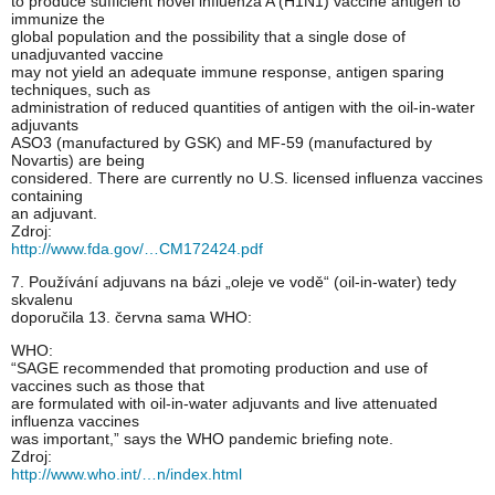
to produce sufficient novel influenza A (H1N1) vaccine antigen to
immunize the
global population and the possibility that a single dose of
unadjuvanted vaccine
may not yield an adequate immune response, antigen sparing
techniques, such as
administration of reduced quantities of antigen with the oil-in-water
adjuvants
ASO3 (manufactured by GSK) and MF-59 (manufactured by
Novartis) are being
considered. There are currently no U.S. licensed influenza vaccines
containing
an adjuvant.
Zdroj:
http://www.fda.gov/…CM172424.pdf
7. Používání adjuvans na bázi „oleje ve vodě“ (oil-in-water) tedy
skvalenu
doporučila 13. června sama WHO:
WHO:
“SAGE recommended that promoting production and use of
vaccines such as those that
are formulated with oil-in-water adjuvants and live attenuated
influenza vaccines
was important,” says the WHO pandemic briefing note.
Zdroj:
http://www.who.int/…n/index.html