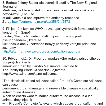
8. Badatelé firmy Baxter ale zveřejnili studii v The New England
Journal of
Medicine, ve které postulují, že adjuvans účinek séra nikterak
nezvýrazní: „The use
of adjuvants did not improve the antibody response“
Zdroj:
http://content.nejm.org/…/358/24/2573
9. Při jednání komise WHO se zástupci vybraných farmaceutických
koncermů – Sanofi,
Baxter, Glaxo a Novartis o dalším postupu v noji proti
pseudopandemii, které se
uskutečnilo dne 7. července nebyly pořízeny veřejně přístupné
záznamy.
http://aftermathnews.wordpress.com/…tion-agenda/
10. Původní citát Dr. Freunda, madarského rodáka působícího ve
Spojených státech
amerických z knihy Garyho Matsumota, Vaccine A:
The Terrifying World Of Vaccine Adjuvants
http://www.twine.com/…ne-adjuvants
“The classic oil-based adjuvant called Freund’s Complete Adjuvant
can cause
permanent organ damage and irreversible disease – specifically
autoimmune diseases.
When scientists want to induce autoimmune disease in a lab
animal, they inject it
with Freund’s Complete Adjuvant, which causes great suffering and