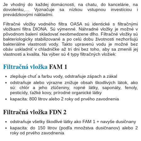
Je vhodný do každej domácnosti, na chatu, do kancelárie, na
dovolenku,… Vyznačuje sa nízkou vstupnou investíciou i
prevádzkovými nákladmi.
Filtračné vložky vodného filtra OASA sú identické s filtračnými
vložkami filtra DIONA. Sú výmenné. Náhradné vložky je možné v
pôvodnom balení skladovať neobmedzene dlho. Filtračné vložky sú
bakteriologicky stabilizované a po celú dobu životnosti nezhoršujú
bakteriálne vlastnosti vody. Takto upravenú vodu je možné bez
obáv uskladniť v chladničke až tri dni bez toho, aby sa zmenili jej
vlastnosti a kvalita. Na výber sú 4 typy filtračných vložiek:
Filtračná vložka
FAM 1
zlepšuje chuť a farbu vody, odstraňuje zápach a zákal
odstraňuje alebo výrazne znižuje obsah škodlivých látok, ako
sú: chlór a jeho zlúčeniny, ropné látky, saponáty, fenoly,
pesticídy, ťažké kovy, prírodné organické látky
kapacita: 800 litrov alebo 2 roky od prvého zavodnenia
Filtračná vložka FDN 2
odstraňuje všetky škodlivé látky ako FAM 1 + navyše dusičnany
kapacita: do 150 litrov (podľa množstva dusičnanov) alebo 2
roky od prvého zavodnenia