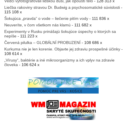
Vědci vyfotografovali lidskou duši, jak opouští tělo
- 128 313 x
Liečba rakoviny stravou Dr. Budwig a psychosomatické súvislosti
-
115 108 x
Šokujúca „pravda“ o vode – liečenie pitím vody
- 111 836 x
Neuveríte, v čom všetkom nás klamú
- 111 682 x
Experimenty v Rusku prinášajú šokujúce úspechy o ktorých sa
nepíše
- 111 223 x
Červená pilulka – GLOBÁLNÍ PROBUZENÍ
- 108 686 x
Kurkuma nie je len korenie. Objavte jej zdraviu prospešné účinky
-
108 614 x
„Vírusy“, baktérie a iné mikroorganizmy a ich vplyv na zdravie
človeka
- 106 624 x