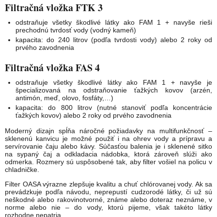
Filtračná vložka FTK 3
odstraňuje všetky škodlivé látky ako FAM 1 + navyše rieši
prechodnú tvrdosť vody (vodný kameň)
kapacita: do 240 litrov (podľa tvrdosti vody) alebo 2 roky od
prvého zavodnenia
Filtračná vložka FAS 4
odstraňuje všetky škodlivé látky ako FAM 1 + navyše je
špecializovaná na odstraňovanie ťažkých kovov (arzén,
antimón, meď, olovo, fosfáty,…)
kapacita: do 800 litrov (nutné stanoviť podľa koncentrácie
ťažkých kovov) alebo 2 roky od prvého zavodnenia
Moderný dizajn spĺňa náročné požiadavky na multifunkčnosť –
sklenenú kanvicu je možné použiť i na ohrev vody a prípravu a
servírovanie čaju alebo kávy. Súčasťou balenia je i sklenené sitko
na sypaný čaj a odkladacia nádobka, ktorá zároveň slúži ako
odmerka. Rozmery sú uspôsobené tak, aby filter vošiel na policu v
chladničke.
Filter OASA výrazne zlepšuje kvalitu a chuť chlórovanej vody. Ak sa
prevádzkuje podľa návodu, neprepustí cudzorodé látky, či už sú
neškodné alebo rakovinotvorné, známe alebo doteraz neznáme, v
norme alebo nie – do vody, ktorú pijeme, však takéto látky
rozhodne nepatria.