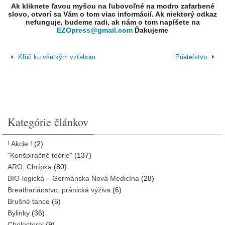
Ak kliknete ľavou myšou na ľubovoľné na modro zafarbené
slovo, otvorí sa Vám o tom viac informácií. Ak niektorý odkaz
nefunguje, budeme radi, ak nám o tom napíšete na
EZOpress@gmail.com
Ďakujeme
Kľúč ku všetkým vzťahom
Priateľstvo
Kategórie článkov
! Akcie !
(2)
"Konšpiračné teórie"
(137)
ARO, Chrípka
(80)
BIO-logická – Germánska Nová Medicína
(28)
Breathariánstvo, pránická výživa
(6)
Brušné tance
(5)
Bylinky
(36)
Cholesterol
(9)