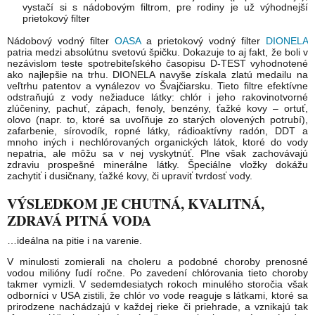
vystačí si s nádobovým filtrom, pre rodiny je už výhodnejší
prietokový filter
Nádobový vodný filter
OASA
a prietokový vodný filter
DIONELA
patria medzi absolútnu svetovú špičku. Dokazuje to aj fakt, že boli v
nezávislom teste spotrebiteľského časopisu D-TEST vyhodnotené
ako najlepšie na trhu. DIONELA navyše získala zlatú medailu na
veľtrhu patentov a vynálezov vo Švajčiarsku. Tieto filtre efektívne
odstraňujú z vody nežiaduce látky: chlór i jeho rakovinotvorné
zlúčeniny, pachuť, zápach, fenoly, benzény, ťažké kovy – ortuť,
olovo (napr. to, ktoré sa uvoľňuje zo starých olovených potrubí),
zafarbenie, sírovodík, ropné látky, rádioaktívny radón, DDT a
mnoho iných i nechlórovaných organických látok, ktoré do vody
nepatria, ale môžu sa v nej vyskytnúť. Plne však zachovávajú
zdraviu prospešné minerálne látky. Špeciálne vložky dokážu
zachytiť i dusičnany, ťažké kovy, či upraviť tvrdosť vody.
VÝSLEDKOM JE CHUTNÁ, KVALITNÁ,
ZDRAVÁ PITNÁ VODA
…ideálna na pitie i na varenie.
V minulosti zomierali na choleru a podobné choroby prenosné
vodou milióny ľudí ročne. Po zavedení chlórovania tieto choroby
takmer vymizli. V sedemdesiatych rokoch minulého storočia však
odborníci v USA zistili, že chlór vo vode reaguje s látkami, ktoré sa
prirodzene nachádzajú v každej rieke či priehrade, a vznikajú tak