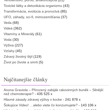
Tehotenstvo, pôrod, antikoncepcia
(21)
Toxické látky a detoxikácia organizmu
(43)
Transformácia, evolúcia a proroctvá
(85)
UFO, záhady, sci-fi, mimozemšťania
(37)
Veda
(68)
Videá
(362)
Vitamíny a Minerály
(61)
Voda
(30)
Výživa
(227)
Vzťahy
(45)
Zdravý životný štýl
(119)
Život po živote a smrti
(5)
Najčitanejšie články
Anona Graviola – Přirozený zabiják rakovinných buněk – Silnější
než chemoterapie?
- 435 525 x
Hlavné zásady zdravej výživy v kocke
- 241 878 x
Šokujúce Video! …alebo viete čo konzumujete?
- 143 106 x