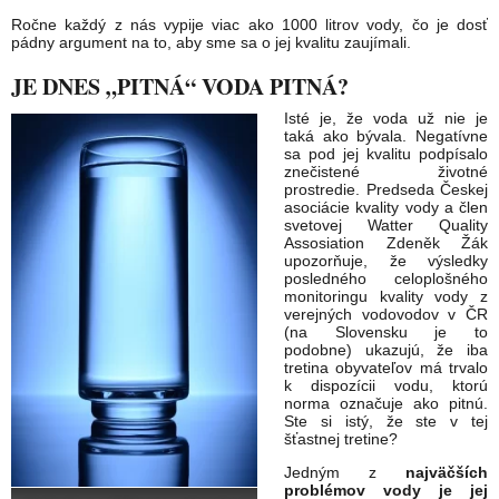
Ročne každý z nás vypije viac ako 1000 litrov vody, čo je dosť
pádny argument na to, aby sme sa o jej kvalitu zaujímali.
JE DNES „PITNÁ“ VODA PITNÁ?
Isté je, že voda už nie je
taká ako bývala. Negatívne
sa pod jej kvalitu podpísalo
znečistené životné
prostredie. Predseda Českej
asociácie kvality vody a člen
svetovej Watter Quality
Assosiation Zdeněk Žák
upozorňuje, že výsledky
posledného celoplošného
monitoringu kvality vody z
verejných vodovodov v ČR
(na Slovensku je to
podobne) ukazujú, že iba
tretina obyvateľov má trvalo
k dispozícii vodu, ktorú
norma označuje ako pitnú.
Ste si istý, že ste v tej
šťastnej tretine?
Jedným z
najväčších
problémov vody je jej