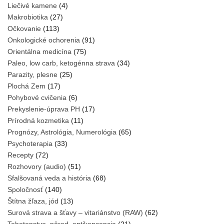
Liečivé kamene
(4)
Makrobiotika
(27)
Očkovanie
(113)
Onkologické ochorenia
(91)
Orientálna medicína
(75)
Paleo, low carb, ketogénna strava
(34)
Parazity, plesne
(25)
Plochá Zem
(17)
Pohybové cvičenia
(6)
Prekyslenie-úprava PH
(17)
Prírodná kozmetika
(11)
Prognózy, Astrológia, Numerológia
(65)
Psychoterapia
(33)
Recepty
(72)
Rozhovory (audio)
(51)
Sfalšovaná veda a história
(68)
Spoločnosť
(140)
Štítna žľaza, jód
(13)
Surová strava a šťavy – vitariánstvo (RAW)
(62)