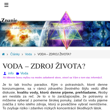
Znanie
Články o zdraví, duchovnom rozvoji a za pravdu nie len v medicíne.
Články
Voda
VODA – ZDROJ ŽIVOTA?
VODA – ZDROJ ŽIVOTA?
info
Voda
Ak kliknete ľavou myšou na modro zafarbené slovo, otvorí sa Vám o tom viac informácií.
Je to tak trochu paradox. Kým o potravinách, ktoré denne
konzumujeme, sa v rámci zdravého životného štýlu vedú dlhé
diskusie,
kvalitu vody, ktorú denne pijeme, prehliadame.
Akoby
ani nestála za reč. Je to o to zarážajúcejšie, že potraviny si
môžeme vyberať z pomerne širokej ponuky, zatiaľ čo vodu pijeme
zväčša z toho istého zdroja, ktorý si poväčšine vybrať nemôžeme.
To zvyšuje riziko i zdanlivo nízkych koncentrácií škodlivých látok.