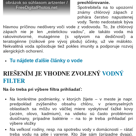
obrázok so súhlasom artzenter /
prechlórovanie.
FreeDigitalPhotos.net
Spotrebiteľa na to upozorní
známy chlórový zápach z
pohára čerstvo napustenej
vody. Tento nedostatok býva
hlavnou príčinou nedôvery voči vode z vodovodu. To, že chlórový
zápach nie je len „estetickou vadou“, ale takáto voda má
rakovinotvorné, mutagénne (s vplyvom na dedičnosť) a
teratogénne (rizikové pre vývoj plodu) účinky, už vie málokto.
Nekvalitná voda spôsobuje tiež pokles imunity a podporuje rozvoj
alergických ochorení.
Tu nájdete ďalšie články o vode
RIEŠENÍM JE VHODNE ZVOLENÝ
VODNÝ
FILTER
Na čo treba pri výbere filtra prihliadať:
Na konkrétne podmienky, v ktorých žijete – v meste je napr.
predpoklad zvýšeného obsahu chlóru, v priemyselných
oblastiach sa môžu vo väčšej miere vyskytovať ťažké kovy
(arzén, olovo, kadmium), na vidieku sú často problémom
dusičnany, prípadne baktérie – na to je treba prihliadať pri
výbere vložky
Na veľkosť rodiny, resp. na spotrebu vody v domácnosti – rátať
treba vodu na pitie i varenie. Kto žije sám (prípadne dvaja),