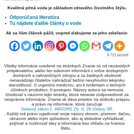
Kvalitná pitná voda je základom zdravého životného štýlu.
Odporúčaná literatúra
Tu nájdete ďalšie články o vode
Ak sa Vám článok páčil, vopred ďakujeme za jeho zdieľanie:
8 721 pozretí
Všetky informácie uvedené na stránkach Znanie sú od nezávislých
prispievateľov, alebo len súborom informácii z voľne dostupných
domácich a zahraničných zdrojov a za žiadnych okolností
nenavádzajú čitateľov nahrádzať bežnú nevyhnutnú lekársku
starostlivosť, či urgentnú medicínu, ani k tvrdeniam o liečivých
účinkoch produktov, či postupov. Názory autora sa nemusia
zhodovať s názormi tejto stránky, ktorá nenesie zodpovednosť za
nesprávne informácie. Znanie.sk dáva priestor na slobodu prejavu
a právo na informácie, ktoré zaručuje
Ústavný zákon č. 460/1992 Zb. čl. 26 Ústavy SR
.
...Každý má právo vyjadrovať svoje názory slovom, písmom, tlačou,
obrazom alebo iným spôsobom, ako aj slobodne vyhľadávať,
prijímať a rozširovať idey a informácie bez ohľadu na hranice
štátu...