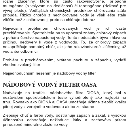
rôzne zlúčeniny, ktoré sú často rakovinotvorné, prípadne
mutagénne (s vplyvom na dedičnosť) či teratogénne (rizikové pre
vývoj plodu). Vedľajších chemických produktov chlórovania stále
pribúda. Riziko chorôb z nechlórovanej vody je však ešte stále
väčšie než z chlórovanej, preto sa chlóruje doteraz.
Najväčším problémom chlórovaných vôd je ich časté
prechlórovanie. Spotrebiteľa na to upozorní známy chlórový zápach
z pohára čerstvo napustenej vody. Tento nedostatok býva i hlavnou
príčinou nedôvery k vode z vodovodu. To, že chlórový zápach
nezapríčiňuje samotný chlór, ale jeho rakovinotvorné zlúčeniny, už
vedia iba odborníci.
Problém s prechlórovaním, vrátane pachute a zápachu, vyrieši
vhodne zvolený filter.
Najjednoduchším riešením je nádobový vodný filter
NÁDOBOVÝ VODNÝ FILTER OASA
Nadväzuje na tradíciu nádobového filtra DIONA, ktorý bol v
nezávislom spotrebiteľskom teste vyhodnotený ako najlepší na
trhu. Rovnako ako DIONA aj OASA umožňuje účinne zlepšiť kvalitu
pitnej vody z verejného vodovodu alebo zo studne.
Zlepšuje chuť a farbu vody, odstraňuje zápach a zákal, s vysokou
účinnosťou odstraňuje nežiaduce látky a zachováva pritom
prirodzené minerálne zloženie vody.