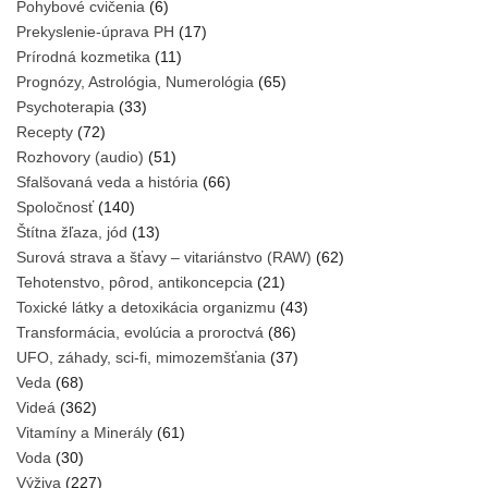
Pohybové cvičenia
(6)
Prekyslenie-úprava PH
(17)
Prírodná kozmetika
(11)
Prognózy, Astrológia, Numerológia
(65)
Psychoterapia
(33)
Recepty
(72)
Rozhovory (audio)
(51)
Sfalšovaná veda a história
(66)
Spoločnosť
(140)
Štítna žľaza, jód
(13)
Surová strava a šťavy – vitariánstvo (RAW)
(62)
Tehotenstvo, pôrod, antikoncepcia
(21)
Toxické látky a detoxikácia organizmu
(43)
Transformácia, evolúcia a proroctvá
(86)
UFO, záhady, sci-fi, mimozemšťania
(37)
Veda
(68)
Videá
(362)
Vitamíny a Minerály
(61)
Voda
(30)
Výživa
(227)