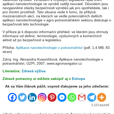
aplikaci nanotechnologie ve výrobě raději neuvádí. Důvodem jsou
nevyjasněné otázky bezpečnosti výrobků jak pro spotřebitele, tak i
pro životní prostředí. Tato situace vede k tomu, že přibývá
mezinárodních akcí, na kterých se vedle potenciálních dalších
aplikací nanotechnologie v agro-potravinářském sektoru diskutuje o
bezpečnosti této technologie.
V příloze je k dispozici informační přehled, ve kterém jsou shrnuty
informace od definic, terminologie, výzkumných a komerčních
aktivit až po bezpečnost a legislativu.
Příloha:
Aplikace nanotechnologie v potravinářství
(pdf, 1,4 MB, 83
stran)
Zdroj: Ing. Alexandra Kvasničková: Aplikace nanotechnologie v
potravinářství, ÚZPI, 2007, www.agronavigator.cz
Literatúra:
Zdravá výživa
Zdravé potraviny si môžete zakúpiť aj v
Eshope
Ak sa Vám článok páčil, vopred ďakujeme za jeho zdieľanie:
3 223 pozretí