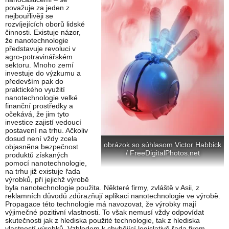
považuje za jeden z
nejbouřlivěji se
rozvíjejících oborů lidské
činnosti. Existuje názor,
že nanotechnologie
představuje revoluci v
agro-potravinářském
sektoru. Mnoho zemí
investuje do výzkumu a
především pak do
praktického využití
nanotechnologie velké
finanční prostředky a
očekává, že jim tyto
investice zajistí vedoucí
postavení na trhu. Ačkoliv
dosud není vždy zcela
obrázok so súhlasom Victor Habbick
objasněna bezpečnost
/ FreeDigitalPhotos.net
produktů získaných
pomocí nanotechnologie,
na trhu již existuje řada
výrobků, při jejichž výrobě
byla nanotechnologie použita. Některé firmy, zvláště v Asii, z
reklamních důvodů zdůrazňují aplikaci nanotechnologie ve výrobě.
Propagace této technologie má navozovat, že výrobky mají
výjimečné pozitivní vlastnosti. To však nemusí vždy odpovídat
skutečnosti jak z hlediska použité technologie, tak z hlediska
vlastností výrobků. Vzhledem k chybějící legislativě řada firem