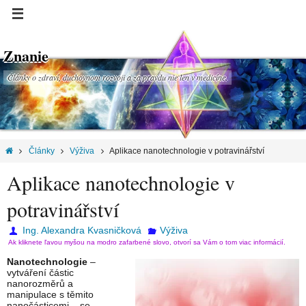
Znanie
Články o zdraví, duchovnom rozvoji a za pravdu nie len v medicíne.
Články
Výživa
Aplikace nanotechnologie v potravinářství
Aplikace nanotechnologie v
potravinářství
Ing. Alexandra Kvasničková
Výživa
Ak kliknete ľavou myšou na modro zafarbené slovo, otvorí sa Vám o tom viac informácií.
Nanotechnologie
–
vytváření částic
nanorozměrů a
manipulace s těmito
nanočásticemi – se