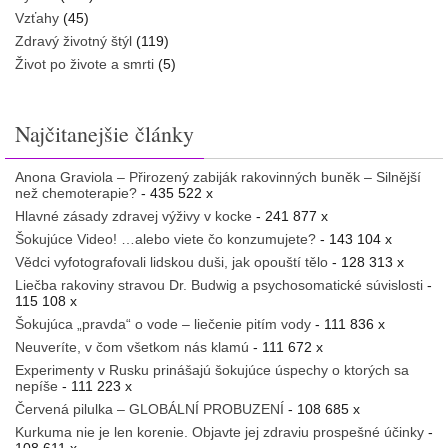
Vzťahy
(45)
Zdravý životný štýl
(119)
Život po živote a smrti
(5)
Najčitanejšie články
Anona Graviola – Přirozený zabiják rakovinných buněk – Silnější
než chemoterapie?
- 435 522 x
Hlavné zásady zdravej výživy v kocke
- 241 877 x
Šokujúce Video! …alebo viete čo konzumujete?
- 143 104 x
Vědci vyfotografovali lidskou duši, jak opouští tělo
- 128 313 x
Liečba rakoviny stravou Dr. Budwig a psychosomatické súvislosti
-
115 108 x
Šokujúca „pravda“ o vode – liečenie pitím vody
- 111 836 x
Neuveríte, v čom všetkom nás klamú
- 111 672 x
Experimenty v Rusku prinášajú šokujúce úspechy o ktorých sa
nepíše
- 111 223 x
Červená pilulka – GLOBÁLNÍ PROBUZENÍ
- 108 685 x
Kurkuma nie je len korenie. Objavte jej zdraviu prospešné účinky
-