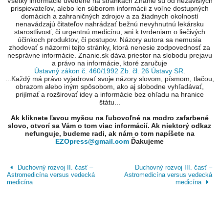
Všetky informácie uvedené na stránkach Znanie sú od nezávislých
prispievateľov, alebo len súborom informácii z voľne dostupných
domácich a zahraničných zdrojov a za žiadnych okolností
nenavádzajú čitateľov nahrádzať bežnú nevyhnutnú lekársku
starostlivosť, či urgentnú medicínu, ani k tvrdeniam o liečivých
účinkoch produktov, či postupov. Názory autora sa nemusia
zhodovať s názormi tejto stránky, ktorá nenesie zodpovednosť za
nesprávne informácie. Znanie.sk dáva priestor na slobodu prejavu
a právo na informácie, ktoré zaručuje
Ústavný zákon č. 460/1992 Zb. čl. 26 Ústavy SR
.
...Každý má právo vyjadrovať svoje názory slovom, písmom, tlačou,
obrazom alebo iným spôsobom, ako aj slobodne vyhľadávať,
prijímať a rozširovať idey a informácie bez ohľadu na hranice
štátu...
Ak kliknete ľavou myšou na ľubovoľné na modro zafarbené
slovo, otvorí sa Vám o tom viac informácií. Ak niektorý odkaz
nefunguje, budeme radi, ak nám o tom napíšete na
EZOpress@gmail.com
Ďakujeme
Duchovný rozvoj II. časť –
Duchovný rozvoj III. časť –
Astromedicína versus vedecká
Astromedicína versus vedecká
medicína
medicína