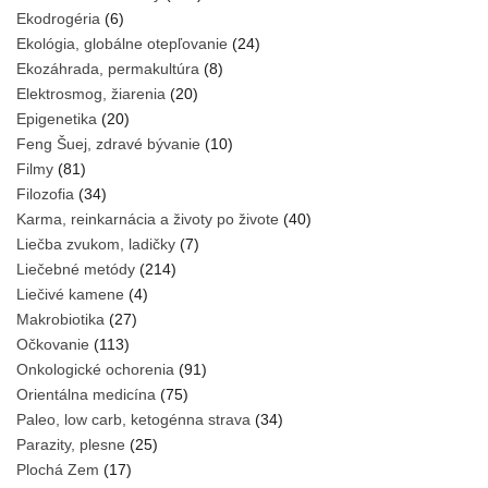
Ekodrogéria
(6)
Ekológia, globálne otepľovanie
(24)
Ekozáhrada, permakultúra
(8)
Elektrosmog, žiarenia
(20)
Epigenetika
(20)
Feng Šuej, zdravé bývanie
(10)
Filmy
(81)
Filozofia
(34)
Karma, reinkarnácia a životy po živote
(40)
Liečba zvukom, ladičky
(7)
Liečebné metódy
(214)
Liečivé kamene
(4)
Makrobiotika
(27)
Očkovanie
(113)
Onkologické ochorenia
(91)
Orientálna medicína
(75)
Paleo, low carb, ketogénna strava
(34)
Parazity, plesne
(25)
Plochá Zem
(17)