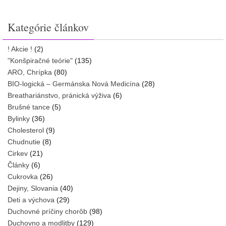
Kategórie článkov
! Akcie !
(2)
"Konšpiračné teórie"
(135)
ARO, Chrípka
(80)
BIO-logická – Germánska Nová Medicína
(28)
Breathariánstvo, pránická výživa
(6)
Brušné tance
(5)
Bylinky
(36)
Cholesterol
(9)
Chudnutie
(8)
Cirkev
(21)
Články
(6)
Cukrovka
(26)
Dejiny, Slovania
(40)
Deti a výchova
(29)
Duchovné príčiny chorôb
(98)
Duchovno a modlitby
(129)