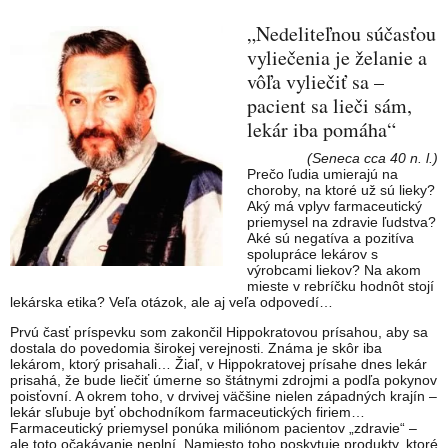
„Nedeliteľnou súčasťou
vyliečenia je želanie a
vôľa vyliečiť sa –
pacient sa lieči sám,
lekár iba pomáha“
(Seneca cca 40 n. l.)
Prečo ľudia umierajú na
choroby, na ktoré už sú lieky?
Aký má vplyv farmaceutický
priemysel na zdravie ľudstva?
Aké sú negatíva a pozitíva
spolupráce lekárov s
výrobcami liekov? Na akom
mieste v rebríčku hodnôt stojí
lekárska etika? Veľa otázok, ale aj veľa odpovedí…
Prvú časť príspevku som zakončil Hippokratovou prísahou, aby sa
dostala do povedomia širokej verejnosti. Známa je skôr iba
lekárom, ktorý prisahali… Žiaľ, v Hippokratovej prísahe dnes lekár
prisahá, že bude liečiť úmerne so štátnymi zdrojmi a podľa pokynov
poisťovní. A okrem toho, v drvivej väčšine nielen západných krajín –
lekár sľubuje byť obchodníkom farmaceutických firiem…
Farmaceutický priemysel ponúka miliónom pacientov „zdravie“ –
ale toto očakávanie neplní. Namiesto toho poskytuje produkty, ktoré