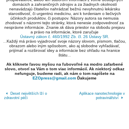
domácich a zahraničných zdrojov a za žiadnych okolností
nenavádzajú čitateľov nahrádzať bežnú nevyhnutnú lekársku
starostlivosť, či urgentnú medicínu, ani k tvrdeniam o liečivých
účinkoch produktov, či postupov. Názory autora sa nemusia
zhodovať s názormi tejto stránky, ktorá nenesie zodpovednosť za
nesprávne informácie. Znanie.sk dáva priestor na slobodu prejavu
a právo na informácie, ktoré zaručuje
Ústavný zákon č. 460/1992 Zb. čl. 26 Ústavy SR
.
...Každý má právo vyjadrovať svoje názory slovom, písmom, tlačou,
obrazom alebo iným spôsobom, ako aj slobodne vyhľadávať,
prijímať a rozširovať idey a informácie bez ohľadu na hranice
štátu...
Ak kliknete ľavou myšou na ľubovoľné na modro zafarbené
slovo, otvorí sa Vám o tom viac informácií. Ak niektorý odkaz
nefunguje, budeme radi, ak nám o tom napíšete na
EZOpress@gmail.com
Ďakujeme
Deset největších lží o
Aplikace nanotechnologie v
zdravotní péči
potravinářství