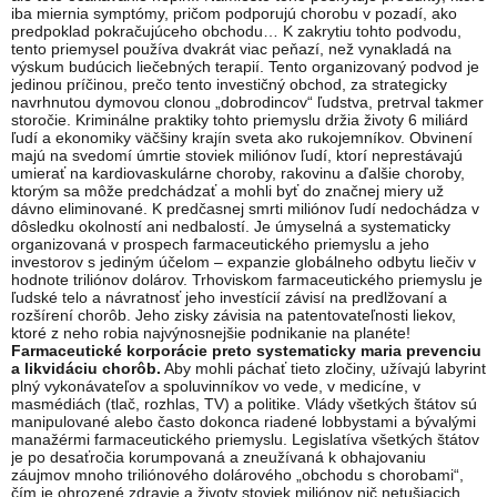
iba miernia symptómy, pričom podporujú chorobu v pozadí, ako
predpoklad pokračujúceho obchodu… K zakrytiu tohto podvodu,
tento priemysel používa dvakrát viac peňazí, než vynakladá na
výskum budúcich liečebných terapií. Tento organizovaný podvod je
jedinou príčinou, prečo tento investičný obchod, za strategicky
navrhnutou dymovou clonou „dobrodincov“ ľudstva, pretrval takmer
storočie. Kriminálne praktiky tohto priemyslu držia životy 6 miliárd
ľudí a ekonomiky väčšiny krajín sveta ako rukojemníkov. Obvinení
majú na svedomí úmrtie stoviek miliónov ľudí, ktorí neprestávajú
umierať na kardiovaskulárne choroby, rakovinu a ďalšie choroby,
ktorým sa môže predchádzať a mohli byť do značnej miery už
dávno eliminované. K predčasnej smrti miliónov ľudí nedochádza v
dôsledku okolností ani nedbalostí. Je úmyselná a systematicky
organizovaná v prospech farmaceutického priemyslu a jeho
investorov s jediným účelom – expanzie globálneho odbytu liečiv v
hodnote triliónov dolárov. Trhoviskom farmaceutického priemyslu je
ľudské telo a návratnosť jeho investícií závisí na predlžovaní a
rozšírení chorôb. Jeho zisky závisia na patentovateľnosti liekov,
ktoré z neho robia najvýnosnejšie podnikanie na planéte!
Farmaceutické korporácie preto systematicky maria prevenciu
a likvidáciu chorôb.
Aby mohli páchať tieto zločiny, užívajú labyrint
plný vykonávateľov a spoluvinníkov vo vede, v medicíne, v
masmédiách (tlač, rozhlas, TV) a politike. Vlády všetkých štátov sú
manipulované alebo často dokonca riadené lobbystami a bývalými
manažérmi farmaceutického priemyslu. Legislatíva všetkých štátov
je po desaťročia korumpovaná a zneužívaná k obhajovaniu
záujmov mnoho triliónového dolárového „obchodu s chorobami“,
čím je ohrozené zdravie a životy stoviek miliónov nič netušiacich