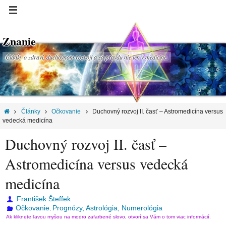
Znanie
Články o zdraví, duchovnom rozvoji a za pravdu nie len v medicíne.
Články
Očkovanie
Duchovný rozvoj II. časť – Astromedicína versus
vedecká medicína
Duchovný rozvoj II. časť –
Astromedicína versus vedecká
medicína
František Šteffek
Očkovanie
Prognózy, Astrológia, Numerológia
,
Ak kliknete ľavou myšou na modro zafarbené slovo, otvorí sa Vám o tom viac informácií.