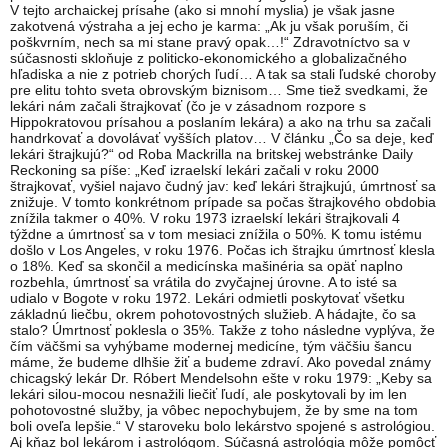
V tejto archaickej prísahe (ako si mnohí myslia) je však jasne
zakotvená výstraha a jej echo je karma: „Ak ju však poruším, či
poškvrním, nech sa mi stane pravý opak…!“ Zdravotníctvo sa v
súčasnosti skloňuje z politicko-ekonomického a globalizačného
hľadiska a nie z potrieb chorých ľudí… A tak sa stali ľudské choroby
pre elitu tohto sveta obrovským biznisom… Sme tiež svedkami, že
lekári nám začali štrajkovať (čo je v zásadnom rozpore s
Hippokratovou prísahou a poslaním lekára) a ako na trhu sa začali
handrkovať a dovolávať vyšších platov… V článku „Čo sa deje, keď
lekári štrajkujú?“ od Roba Mackrilla na britskej webstránke Daily
Reckoning sa píše: „Keď izraelskí lekári začali v roku 2000
štrajkovať, vyšiel najavo čudný jav: keď lekári štrajkujú, úmrtnosť sa
znižuje. V tomto konkrétnom prípade sa počas štrajkového obdobia
znížila takmer o 40%. V roku 1973 izraelskí lekári štrajkovali 4
týždne a úmrtnosť sa v tom mesiaci znížila o 50%. K tomu istému
došlo v Los Angeles, v roku 1976. Počas ich štrajku úmrtnosť klesla
o 18%. Keď sa skončil a medicínska mašinéria sa opäť naplno
rozbehla, úmrtnosť sa vrátila do zvyčajnej úrovne. A to isté sa
udialo v Bogote v roku 1972. Lekári odmietli poskytovať všetku
základnú liečbu, okrem pohotovostných služieb. A hádajte, čo sa
stalo? Úmrtnosť poklesla o 35%. Takže z toho následne vyplýva, že
čím väčšmi sa vyhýbame modernej medicíne, tým väčšiu šancu
máme, že budeme dlhšie žiť a budeme zdraví. Ako povedal známy
chicagský lekár Dr. Róbert Mendelsohn ešte v roku 1979: „Keby sa
lekári silou-mocou nesnažili liečiť ľudí, ale poskytovali by im len
pohotovostné služby, ja vôbec nepochybujem, že by sme na tom
boli oveľa lepšie.“ V staroveku bolo lekárstvo spojené s astrológiou.
Aj kňaz bol lekárom i astrológom. Súčasná astrológia môže pomôcť