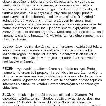
otázky úspešného liečenia chorôb človeka. Z toho vyplýva, že
medicína sa musí uberať smerom, pri ktorom sa vychádza z
vlastnosti a štruktúry funkcií mozgu – sledovať nielen fyziologické
funkcie pacienta, ale aj psychické. Aby sme pochopili princíp
duchovných príčin ochorenia, mali by sme si najskôr roztriediť
jednotlivé orgány podľa ich funkcií a zároveň by sme si mali
pamätať, že všetko so všetkým súvisí a je navzájom prepojené. Ak
máme zlé zmýšľanie hoci iba v jednom smere, ovplyvníme tým
zároveň niekoľko ďalších orgánov… Medicína, ktorá sa opiera len o
hmotné telo a jeho hmatateľné, viditeľné a merateľné symptómy, sa
stáva prežitkom…
Duchovná symbolika ukrytá v ochorení orgánov: Každá časť tela a
jeho funkcie sú dokonalé a prirodzené. Preto je potrebné ku
každému orgánu pristupovať s láskou a obdivom k ich funkcii a
kráse. Naše telo a všetko v ňom je usporiadané tak, ako vesmír –
nad ľudské chápanie.
PEČEŇ
– vypovedá o našom názore a pohľade na svet. Preto
máme tento orgán tiež prepojený s pohybovým aparátom a očami.
Ochorenie pečene nastáva v dôsledku problémov s hodnotením a
oceňovaním. Vypovedá o miere a kvalite chápania prichádzajúcich
informácií a situácií vo vzťahu k svetonázorovým a náboženským
oblastiam.
ŽLČNÍK
– poukazuje na náš stav spokojnosti so životom. Pri
chorobách žlčníka sa nie náhodou používa výraz, že od zlosti mu
vzkypela žič. Podráždenie vzniká, ak je človek plný hnevu a