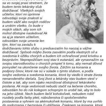
sa vo svojej praxi stretnem, že
budem tento lekársky sľub
dodržiavať. Všetkých svojich
učiteľov, ktorí mi úprimne
odovzdajú svoje znalosti si
budem vážiť ako svojich rodičov
a urobím všetko, čo bude v
mojich silách, aby som ich
mohol dôstojne nasledovať Ak
sa aj ja stanem učiteľom,
odovzdám svoje umenie len
tým, ktorí sa zaviažu k
dodržiavaniu tohto sľubu s predsavzatím ho naozaj a vážne
dodržiavať. Spôsob môjho života zasvätím podľa vlastných síl a
svedomia k úžitku chorých a budem ich ochraňovať pred krivdou a
bezprávím. Neprepožičiam svoj stav k eutanázii, ale vynasnažím sa
svojou starostlivosťou o chorých prispieť k tomu, aby nemali dôvod
pomyslieť na ukončenie svojho života. Zdržím sa konania a
podpory činov, ktoré nie sú v súlade s týmto sľubom, a podľa
svojho vedomia a svedomia konania, ktoré by viedlo k strate života
nenarodeného dieťaťa. Svoj život a lekársky stav budem viesť v
čistote a tak, aby som nijako neznižoval dôstojnosť lekárskeho
poslania. Ak moje vedomosti nebudú stačiť na liečenie chorého,
odovzdám ho do rúk kolegom schopným to urobiť tak, aby to bolo
na jeho úžitok. Nech budem liečiť kohokoľvek, nebudem robiť
rozdiely podľa farby pleti, náboženstva či spoločenského
postavenia a vyhnem sa akémukoľvek konaniu, ktoré by ma uvrhlo
do podozrenia z bezprávia či ublíženia. Zrieknem sa konania, ktoré