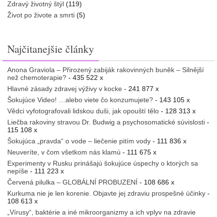
Zdravý životný štýl
(119)
Život po živote a smrti
(5)
Najčitanejšie články
Anona Graviola – Přirozený zabiják rakovinných buněk – Silnější
než chemoterapie?
- 435 522 x
Hlavné zásady zdravej výživy v kocke
- 241 877 x
Šokujúce Video! …alebo viete čo konzumujete?
- 143 105 x
Vědci vyfotografovali lidskou duši, jak opouští tělo
- 128 313 x
Liečba rakoviny stravou Dr. Budwig a psychosomatické súvislosti
-
115 108 x
Šokujúca „pravda“ o vode – liečenie pitím vody
- 111 836 x
Neuveríte, v čom všetkom nás klamú
- 111 675 x
Experimenty v Rusku prinášajú šokujúce úspechy o ktorých sa
nepíše
- 111 223 x
Červená pilulka – GLOBÁLNÍ PROBUZENÍ
- 108 686 x
Kurkuma nie je len korenie. Objavte jej zdraviu prospešné účinky
-
108 613 x
„Vírusy“, baktérie a iné mikroorganizmy a ich vplyv na zdravie