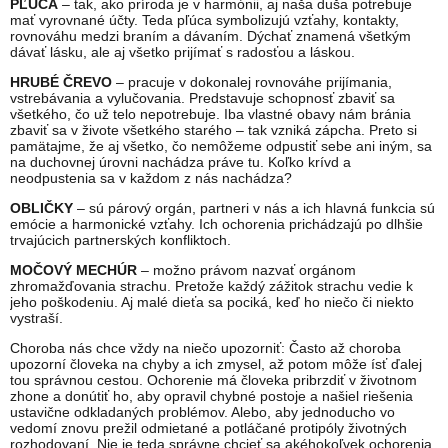
PĽÚCA
– tak, ako príroda je v harmónii, aj naša duša potrebuje
mať vyrovnané účty. Teda pľúca symbolizujú vzťahy, kontakty,
rovnováhu medzi braním a dávaním. Dýchať znamená všetkým
dávať lásku, ale aj všetko prijímať s radosťou a láskou.
HRUBÉ ČREVO
– pracuje v dokonalej rovnováhe prijímania,
vstrebávania a vylučovania. Predstavuje schopnosť zbaviť sa
všetkého, čo už telo nepotrebuje. Iba vlastné obavy nám bránia
zbaviť sa v živote všetkého starého – tak vzniká zápcha. Preto si
pamätajme, že aj všetko, čo nemôžeme odpustiť sebe ani iným, sa
na duchovnej úrovni nachádza práve tu. Koľko krívd a
neodpustenia sa v každom z nás nachádza?
OBLIČKY
– sú párový orgán, partneri v nás a ich hlavná funkcia sú
emócie a harmonické vzťahy. Ich ochorenia prichádzajú po dlhšie
trvajúcich partnerských konfliktoch.
MOČOVÝ MECHÚR
– možno právom nazvať orgánom
zhromažďovania strachu. Pretože každý zážitok strachu vedie k
jeho poškodeniu. Aj malé dieťa sa pociká, keď ho niečo či niekto
vystraší.
Choroba nás chce vždy na niečo upozorniť: Často až choroba
upozorní človeka na chyby a ich zmysel, až potom môže ísť ďalej
tou správnou cestou. Ochorenie má človeka pribrzdiť v životnom
zhone a donútiť ho, aby opravil chybné postoje a našiel riešenia
ustavične odkladaných problémov. Alebo, aby jednoducho vo
vedomí znovu prežil odmietané a potláčané protipóly životných
rozhodovaní. Nie je teda správne chcieť sa akéhokoľvek ochorenia