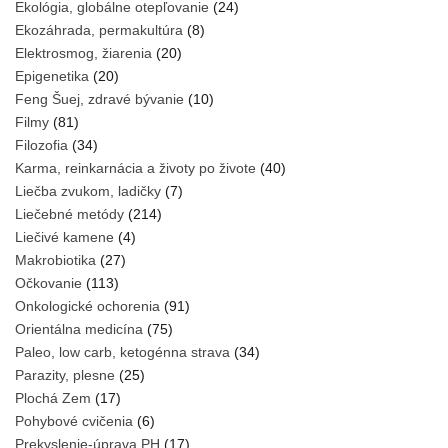
Ekológia, globálne otepľovanie
(24)
Ekozáhrada, permakultúra
(8)
Elektrosmog, žiarenia
(20)
Epigenetika
(20)
Feng Šuej, zdravé bývanie
(10)
Filmy
(81)
Filozofia
(34)
Karma, reinkarnácia a životy po živote
(40)
Liečba zvukom, ladičky
(7)
Liečebné metódy
(214)
Liečivé kamene
(4)
Makrobiotika
(27)
Očkovanie
(113)
Onkologické ochorenia
(91)
Orientálna medicína
(75)
Paleo, low carb, ketogénna strava
(34)
Parazity, plesne
(25)
Plochá Zem
(17)
Pohybové cvičenia
(6)
Prekyslenie-úprava PH
(17)