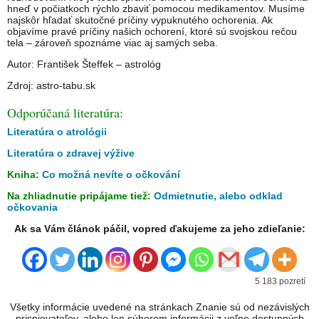
hneď v počiatkoch rýchlo zbaviť pomocou medikamentov. Musíme
najskôr hľadať skutočné príčiny vypuknutého ochorenia. Ak
objavíme pravé príčiny našich ochorení, ktoré sú svojskou rečou
tela – zároveň spoznáme viac aj samých seba.
Autor: František Šteffek – astrológ
Zdroj: astro-tabu.sk
Odporúčaná literatúra:
Literatúra o atrológii
Literatúra o zdravej výžive
Kniha:
Co možná nevíte o očkování
Na zhliadnutie pripájame tiež:
Odmietnutie, alebo odklad
očkovania
Ak sa Vám článok páčil, vopred ďakujeme za jeho zdieľanie:
5 183 pozretí
Všetky informácie uvedené na stránkach Znanie sú od nezávislých
prispievateľov, alebo len súborom informácii z voľne dostupných