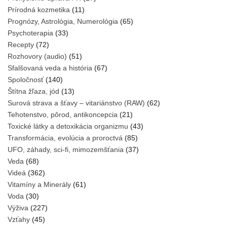
Prírodná kozmetika
(11)
Prognózy, Astrológia, Numerológia
(65)
Psychoterapia
(33)
Recepty
(72)
Rozhovory (audio)
(51)
Sfalšovaná veda a história
(67)
Spoločnosť
(140)
Štítna žľaza, jód
(13)
Surová strava a šťavy – vitariánstvo (RAW)
(62)
Tehotenstvo, pôrod, antikoncepcia
(21)
Toxické látky a detoxikácia organizmu
(43)
Transformácia, evolúcia a proroctvá
(85)
UFO, záhady, sci-fi, mimozemšťania
(37)
Veda
(68)
Videá
(362)
Vitamíny a Minerály
(61)
Voda
(30)
Výživa
(227)
Vzťahy
(45)