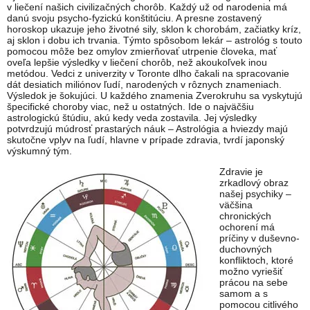
v liečení našich civilizačných chorôb. Každý už od narodenia má
danú svoju psycho-fyzickú konštitúciu. A presne zostavený
horoskop ukazuje jeho životné sily, sklon k chorobám, začiatky kríz,
aj sklon i dobu ich trvania. Týmto spôsobom lekár – astrológ s touto
pomocou môže bez omylov zmierňovať utrpenie človeka, mať
oveľa lepšie výsledky v liečení chorôb, než akoukoľvek inou
metódou. Vedci z univerzity v Toronte dlho čakali na spracovanie
dát desiatich miliónov ľudí, narodených v rôznych znameniach.
Výsledok je šokujúci. U každého znamenia Zverokruhu sa vyskytujú
špecifické choroby viac, než u ostatných. Ide o najväčšiu
astrologickú štúdiu, akú kedy veda zostavila. Jej výsledky
potvrdzujú múdrosť prastarých náuk – Astrológia a hviezdy majú
skutočne vplyv na ľudí, hlavne v prípade zdravia, tvrdí japonský
výskumný tým.
Zdravie je
zrkadlový obraz
našej psychiky –
väčšina
chronických
ochorení má
príčiny v duševno-
duchovných
konfliktoch, ktoré
možno vyriešiť
prácou na sebe
samom a s
pomocou citlivého