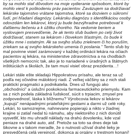
by sa mohlo stať dôvodom na moje vydieranie spôsobom, ktoré by
mohlo viesť k poškodeniu práv pacientov. Zaväzujem sa dodržiavať
lekárske tajomstvo vrátane tajomstva, ktoré sa dozviem o súkromí
ľudí, pri hľadaní diagnózy. Lekársku diagnózu s identifikáciou osoby
odovzdám len lekárovi, ktorý ju bude bezvýhradne potrebovať k
ďalšiemu liečeniu a k úžitku chorého. Na vedomie beriem a
vyslovujem presvedčenie, že ak tento sľub budem po celý život
dodržiavať, stanem sa lekárom i človekom šťastným, čo bude k
úžitku mne i ostatným. Ak sa svojho sľubu zrieknem či ho poruším,
zriekam sa aj svojho lekárskeho umenia či poslania.“
Tento sľub by
mal povinne visieť zarámovaný v každej ordinácii lekára na očiach
pacientov aj lekára, na ministerstve zdravotníctva a na chodbách
všetkých nemocníc tak, ako je to nariadené v úradných a štátnych
inštitúciách a školách, že tam musí visieť obraz prezidenta…!
Lekári stále ešte skladajú Hippokratovu prísahu, ale teraz sa už
podľa nej očividne máloktorý riadi. Z veľkej väčšiny sa z nich stali
praktickí pragmatici a podnikatelia. Dnes už fungujú ako
„obchodníci“ a úslužní poskokovia farmaceutického priemyslu. Kam
sa z nich podela základná ľudskosť, súcit s trpiacim, zmysel pre
zodpovednosť, láska k blížnemu? Výrobcovia liekov si lekárov
„kupujú“ nenápadnými priateľskými gestami a darmi už celé roky.
Lekári, to samozrejme, nahnevane popierajú a nikto v žiadnej
krajine si zatiaľ nedal tú námahu, aby niektorého z nich donútil
vysvetliť, kto mu uhradil náklady na drahú dovolenku, kde vzal
peniaze na drahé auto, atď. Pretože sa toto sa dnes deje tak
šikovne a v takom meradle, že o nutnosti užívať drahé lieky je
presvedčená celá verejnosť, dokonca aj orgány v trestnom konaní!