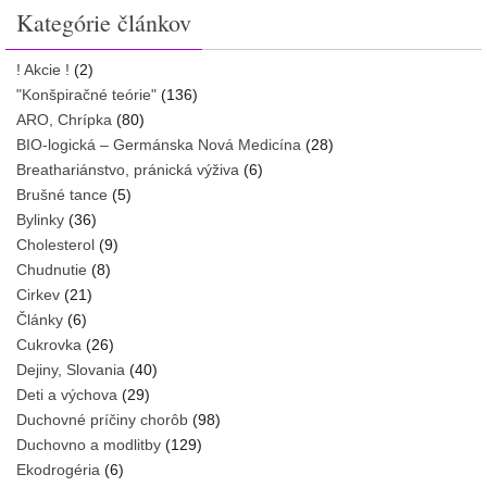
Kategórie článkov
! Akcie !
(2)
"Konšpiračné teórie"
(136)
ARO, Chrípka
(80)
BIO-logická – Germánska Nová Medicína
(28)
Breathariánstvo, pránická výživa
(6)
Brušné tance
(5)
Bylinky
(36)
Cholesterol
(9)
Chudnutie
(8)
Cirkev
(21)
Články
(6)
Cukrovka
(26)
Dejiny, Slovania
(40)
Deti a výchova
(29)
Duchovné príčiny chorôb
(98)
Duchovno a modlitby
(129)
Ekodrogéria
(6)