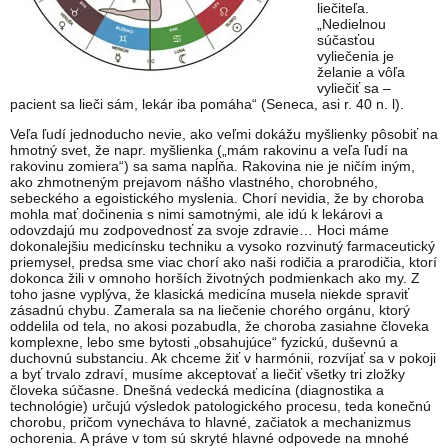
liečiteľa.
„Nedielnou
súčasťou
vyliečenia je
želanie a vôľa
vyliečiť sa –
pacient sa lieči sám, lekár iba pomáha“ (Seneca, asi r. 40 n. l).
Veľa ľudí jednoducho nevie, ako veľmi dokážu myšlienky pôsobiť na
hmotný svet, že napr. myšlienka („mám rakovinu a veľa ľudí na
rakovinu zomiera“) sa sama napĺňa. Rakovina nie je ničím iným,
ako zhmotneným prejavom nášho vlastného, chorobného,
sebeckého a egoistického myslenia. Chorí nevidia, že by choroba
mohla mať dočinenia s nimi samotnými, ale idú k lekárovi a
odovzdajú mu zodpovednosť za svoje zdravie… Hoci máme
dokonalejšiu medicínsku techniku a vysoko rozvinutý farmaceutický
priemysel, predsa sme viac chorí ako naši rodičia a prarodičia, ktorí
dokonca žili v omnoho horších životných podmienkach ako my. Z
toho jasne vyplýva, že klasická medicína musela niekde spraviť
zásadnú chybu. Zamerala sa na liečenie chorého orgánu, ktorý
oddelila od tela, no akosi pozabudla, že choroba zasiahne človeka
komplexne, lebo sme bytosti „obsahujúce“ fyzickú, duševnú a
duchovnú substanciu. Ak chceme žiť v harmónii, rozvíjať sa v pokoji
a byť trvalo zdraví, musíme akceptovať a liečiť všetky tri zložky
človeka súčasne. Dnešná vedecká medicína (diagnostika a
technológie) určujú výsledok patologického procesu, teda konečnú
chorobu, pričom vynecháva to hlavné, začiatok a mechanizmus
ochorenia. A práve v tom sú skryté hlavné odpovede na mnohé