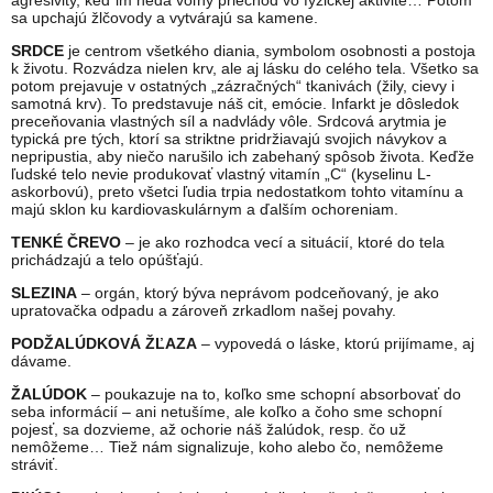
agresivity, keď im nedá voľný priechod vo fyzickej aktivite… Potom
sa upchajú žlčovody a vytvárajú sa kamene.
SRDCE
je centrom všetkého diania, symbolom osobnosti a postoja
k životu. Rozvádza nielen krv, ale aj lásku do celého tela. Všetko sa
potom prejavuje v ostatných „zázračných“ tkanivách (žily, cievy i
samotná krv). To predstavuje náš cit, emócie. Infarkt je dôsledok
preceňovania vlastných síl a nadvlády vôle. Srdcová arytmia je
typická pre tých, ktorí sa striktne pridržiavajú svojich návykov a
nepripustia, aby niečo narušilo ich zabehaný spôsob života. Keďže
ľudské telo nevie produkovať vlastný vitamín „C“ (kyselinu L-
askorbovú), preto všetci ľudia trpia nedostatkom tohto vitamínu a
majú sklon ku kardiovaskulárnym a ďalším ochoreniam.
TENKÉ ČREVO
– je ako rozhodca vecí a situácií, ktoré do tela
prichádzajú a telo opúšťajú.
SLEZINA
– orgán, ktorý býva neprávom podceňovaný, je ako
upratovačka odpadu a zároveň zrkadlom našej povahy.
PODŽALÚDKOVÁ ŽĽAZA
– vypovedá o láske, ktorú prijímame, aj
dávame.
ŽALÚDOK
– poukazuje na to, koľko sme schopní absorbovať do
seba informácií – ani netušíme, ale koľko a čoho sme schopní
pojesť, sa dozvieme, až ochorie náš žalúdok, resp. čo už
nemôžeme… Tiež nám signalizuje, koho alebo čo, nemôžeme
stráviť.