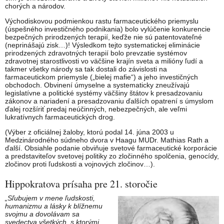
chorých a národov.
Východiskovou podmienkou rastu farmaceutického priemyslu
(úspešného investičného podnikania) bolo vylúčenie konkurencie
bezpečných prirodzených terapií, keďže nie sú patentovateľné
(neprinášajú zisk…)! Výsledkom tejto systematickej eliminácie
prirodzených zdravotných terapií bolo prevzatie systémov
zdravotnej starostlivosti vo väčšine krajín sveta a milióny ľudí a
takmer všetky národy sa tak dostali do závislosti na
farmaceutickom priemysle („bielej mafie“) a jeho investičných
obchodoch. Obvinení úmyselne a systematicky zneužívajú
legislatívne a politické systémy väčšiny štátov k presadzovaniu
zákonov a nariadení a presadzovaniu ďalších opatrení s úmyslom
ďalej rozšíriť predaj neúčinných, nebezpečných, ale veľmi
lukratívnych farmaceutických drog.
(Výber z oficiálnej žaloby, ktorú podal 14. júna 2003 u
Medzinárodného súdneho dvora v Haagu MUDr. Mathias Rath a
ďalší. Obsiahle podanie obviňuje svetové farmaceutické korporácie
a predstaviteľov svetovej politiky zo zločinného spolčenia, genocídy,
zločinov proti ľudskosti a vojnových zločinov…).
Hippokratova prísaha pre 21. storočie
„Sľubujem v mene ľudskosti,
humanizmu a lásky k blížnemu
svojmu a dovolávam sa
svedectva všetkých, s ktorými