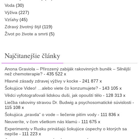
Voda
(30)
Výživa
(227)
Vzťahy
(45)
Zdravý životný štýl
(119)
Život po živote a smrti
(5)
Najčitanejšie články
Anona Graviola – Přirozený zabiják rakovinných buněk – Silnější
než chemoterapie?
- 435 522 x
Hlavné zásady zdravej výživy v kocke
- 241 877 x
Šokujúce Video! …alebo viete čo konzumujete?
- 143 105 x
Vědci vyfotografovali lidskou duši, jak opouští tělo
- 128 313 x
Liečba rakoviny stravou Dr. Budwig a psychosomatické súvislosti
-
115 108 x
Šokujúca „pravda“ o vode – liečenie pitím vody
- 111 836 x
Neuveríte, v čom všetkom nás klamú
- 111 675 x
Experimenty v Rusku prinášajú šokujúce úspechy o ktorých sa
nepíše
- 111 223 x