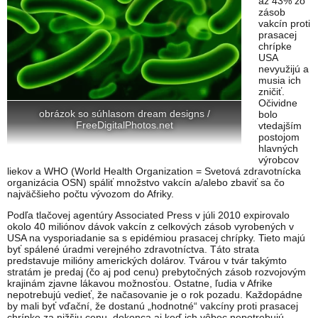
až 43% zo
zásob
vakcín proti
prasacej
chrípke
USA
nevyužijú a
musia ich
zničiť.
Očividne
obrázok so súhlasom dream designs /
bolo
FreeDigitalPhotos.net
vtedajším
postojom
hlavných
výrobcov
liekov a WHO (World Health Organization = Svetová zdravotnícka
organizácia OSN) spáliť množstvo vakcín a/alebo zbaviť sa čo
najväčšieho počtu vývozom do Afriky.
Podľa tlačovej agentúry Associated Press v júli 2010 expirovalo
okolo 40 miliónov dávok vakcín z celkových zásob vyrobených v
USA na vysporiadanie sa s epidémiou prasacej chrípky. Tieto majú
byť spálené úradmi verejného zdravotníctva. Táto strata
predstavuje milióny amerických dolárov. Tvárou v tvár takýmto
stratám je predaj (čo aj pod cenu) prebytočných zásob rozvojovým
krajinám zjavne lákavou možnosťou. Ostatne, ľudia v Afrike
nepotrebujú vedieť, že načasovanie je o rok pozadu. Každopádne
by mali byť vďační, že dostanú „hodnotné“ vakcíny proti prasacej
chrípke za nižšiu cenu, dokonca aj keď ich vôbec nepotrebujú.