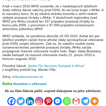
A tak v marci 2010 WHO oznámila, že v nasledujúcich týždňoch
dodá milióny dávok vakcíny proti H1N1 do asi tucta krajín v Afrike. A
to navzdory tomu, že jej vlastná stránka hovorila o veľmi malom
výskyte prasacej chrípky v Afrike. V skutočnosti regionálny úrad
WHO pre Afriku oznámil len 157 prípadov prasacej chrípky ku
koncu júla 2009, v porovnaní s 87.000 prípadmi oznámenými
americkou pobočkou WHO.
WHO vyhlásila, že pandémia skončila 10.VIII.2010. Avšak len pár
týždňov predtým začali rôzne africké vlády sprístupňovať očkovanie
proti H1N1 svojim občanom. Zdá sa, že zatiaľčo zvyšok sveta
oznamoval koniec pandémie prasacej chrípky, Afrika začala
propagovať masové očkovanie svojho ľudu. Napr. vláda Botswany
viedla kampaň za masové očkovanie medzi 21. júnom 2010 a
koncom augusta 2010.
Pôvodný článok „
Swine Flu Vaccines Dumped in Africa
“
z angličtiny preložil Ing. Marián Fillo.
Zdroj:
slobodavockovani.sk
Ďalšia
literatúra o očkovaní
Ak sa Vám článok páčil, vopred ďakujeme za jeho zdieľanie: