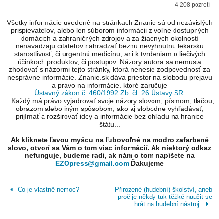
4 208 pozretí
Všetky informácie uvedené na stránkach Znanie sú od nezávislých
prispievateľov, alebo len súborom informácii z voľne dostupných
domácich a zahraničných zdrojov a za žiadnych okolností
nenavádzajú čitateľov nahrádzať bežnú nevyhnutnú lekársku
starostlivosť, či urgentnú medicínu, ani k tvrdeniam o liečivých
účinkoch produktov, či postupov. Názory autora sa nemusia
zhodovať s názormi tejto stránky, ktorá nenesie zodpovednosť za
nesprávne informácie. Znanie.sk dáva priestor na slobodu prejavu
a právo na informácie, ktoré zaručuje
Ústavný zákon č. 460/1992 Zb. čl. 26 Ústavy SR
.
...Každý má právo vyjadrovať svoje názory slovom, písmom, tlačou,
obrazom alebo iným spôsobom, ako aj slobodne vyhľadávať,
prijímať a rozširovať idey a informácie bez ohľadu na hranice
štátu...
Ak kliknete ľavou myšou na ľubovoľné na modro zafarbené
slovo, otvorí sa Vám o tom viac informácií. Ak niektorý odkaz
nefunguje, budeme radi, ak nám o tom napíšete na
EZOpress@gmail.com
Ďakujeme
Co je vlastně nemoc?
Přirozené (hudební) školství, aneb
proč je někdy tak těžké naučit se
hrát na hudební nástroj.