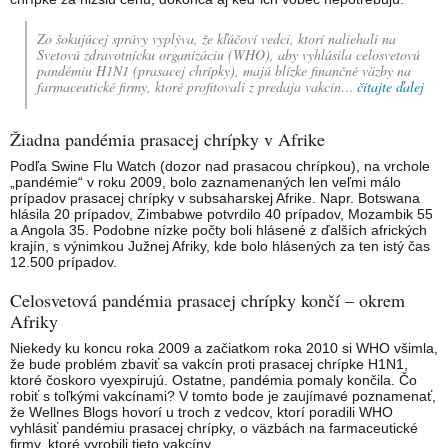
Zo šokujúcej správy vyplýva, že kľúčoví vedci, ktorí naliehali na
Svetovú zdravotnícku organizáciu (WHO), aby vyhlásila celosvetovú
pandémiu H1N1 (prasacej chrípky), majú blízke finančné väzby na
farmaceutické firmy, ktoré profitovali z predaja vakcín…
čítajte ďalej
Žiadna pandémia prasacej chrípky v Afrike
Podľa Swine Flu Watch (dozor nad prasacou chrípkou), na vrchole
„pandémie“ v roku 2009, bolo zaznamenaných len veľmi málo
prípadov prasacej chrípky v subsaharskej Afrike. Napr. Botswana
hlásila 20 prípadov, Zimbabwe potvrdilo 40 prípadov, Mozambik 55
a Angola 35. Podobne nízke počty boli hlásené z ďalších afrických
krajín, s výnimkou Južnej Afriky, kde bolo hlásených za ten istý čas
12.500 prípadov.
Celosvetová pandémia prasacej chrípky končí – okrem
Afriky
Niekedy ku koncu roka 2009 a začiatkom roka 2010 si WHO všimla,
že bude problém zbaviť sa vakcín proti prasacej chrípke H1N1,
ktoré čoskoro vyexpirujú. Ostatne, pandémia pomaly končila. Čo
robiť s toľkými vakcínami? V tomto bode je zaujímavé poznamenať,
že Wellnes Blogs hovorí u troch z vedcov, ktorí poradili WHO
vyhlásiť pandémiu prasacej chrípky, o väzbách na farmaceutické
firmy, ktoré vyrobili tieto vakcíny.