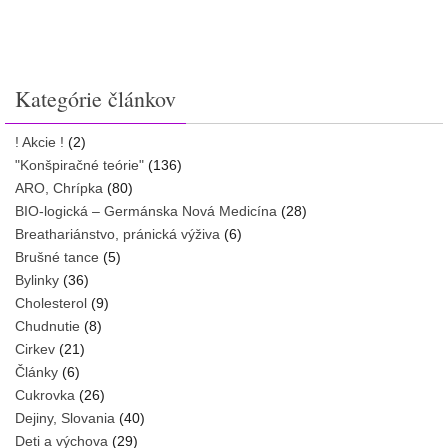
Kategórie článkov
! Akcie !
(2)
"Konšpiračné teórie"
(136)
ARO, Chrípka
(80)
BIO-logická – Germánska Nová Medicína
(28)
Breathariánstvo, pránická výživa
(6)
Brušné tance
(5)
Bylinky
(36)
Cholesterol
(9)
Chudnutie
(8)
Cirkev
(21)
Články
(6)
Cukrovka
(26)
Dejiny, Slovania
(40)
Deti a výchova
(29)