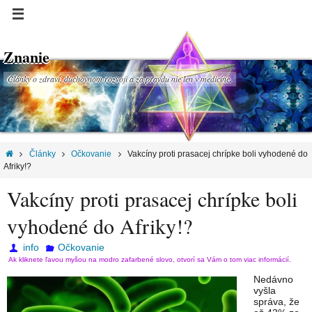
Znanie
Články o zdraví, duchovnom rozvoji a za pravdu nie len v medicíne.
Články
Očkovanie
Vakcíny proti prasacej chrípke boli vyhodené do
Afriky!?
Vakcíny proti prasacej chrípke boli
vyhodené do Afriky!?
info
Očkovanie
Ak kliknete ľavou myšou na modro zafarbené slovo, otvorí sa Vám o tom viac informácií.
Nedávno
vyšla
správa, že