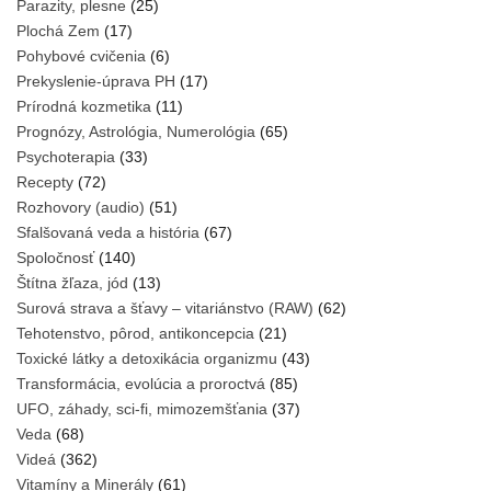
Parazity, plesne
(25)
Plochá Zem
(17)
Pohybové cvičenia
(6)
Prekyslenie-úprava PH
(17)
Prírodná kozmetika
(11)
Prognózy, Astrológia, Numerológia
(65)
Psychoterapia
(33)
Recepty
(72)
Rozhovory (audio)
(51)
Sfalšovaná veda a história
(67)
Spoločnosť
(140)
Štítna žľaza, jód
(13)
Surová strava a šťavy – vitariánstvo (RAW)
(62)
Tehotenstvo, pôrod, antikoncepcia
(21)
Toxické látky a detoxikácia organizmu
(43)
Transformácia, evolúcia a proroctvá
(85)
UFO, záhady, sci-fi, mimozemšťania
(37)
Veda
(68)
Videá
(362)
Vitamíny a Minerály
(61)