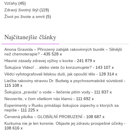
Vzťahy
(45)
Zdravý životný štýl
(119)
Život po živote a smrti
(5)
Najčitanejšie články
Anona Graviola – Přirozený zabiják rakovinných buněk – Silnější
než chemoterapie?
- 435 528 x
Hlavné zásady zdravej výživy v kocke
- 241 879 x
Šokujúce Video! …alebo viete čo konzumujete?
- 143 107 x
Vědci vyfotografovali lidskou duši, jak opouští tělo
- 128 314 x
Liečba rakoviny stravou Dr. Budwig a psychosomatické súvislosti
-
115 108 x
Šokujúca „pravda“ o vode – liečenie pitím vody
- 111 837 x
Neuveríte, v čom všetkom nás klamú
- 111 692 x
Experimenty v Rusku prinášajú šokujúce úspechy o ktorých sa
nepíše
- 111 225 x
Červená pilulka – GLOBÁLNÍ PROBUZENÍ
- 108 687 x
Kurkuma nie je len korenie. Objavte jej zdraviu prospešné účinky
-
108 616 x