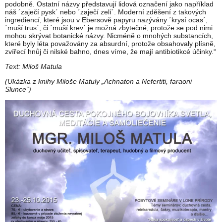
podobně. Ostatní názvy představují lidová označení jako například
náš ´zaječí pysk´ nebo ´zaječí zelí´. Moderní zděšení z takových
ingrediencí, které jsou v Ebersově papyru nazývány ´krysí ocas´,
´muší trus´, či ´muší krev´ je možná zbytečné, protože se pod nimi
mohou skrývat botanické názvy. Nicméně o mnohých substancích,
které byly léta považovány za absurdní, protože obsahovaly plísně,
zvířecí hnůj či nilské bahno, dnes víme, že mají antibiotikcé účinky.“
Text: Miloš Matula
(Ukázka z knihy Miloše Matuly „Achnaton a Nefertiti, faraoni
Slunce“)