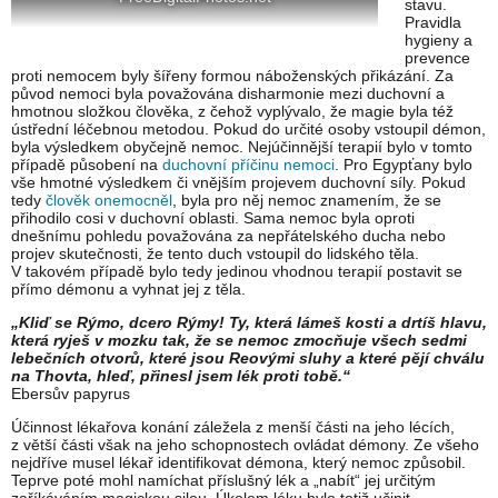
stavu.
Pravidla
hygieny a
prevence
proti nemocem byly šířeny formou náboženských přikázání. Za
původ nemoci byla považována disharmonie mezi duchovní a
hmotnou složkou člověka, z čehož vyplývalo, že magie byla též
ústřední léčebnou metodou. Pokud do určité osoby vstoupil démon,
byla výsledkem obyčejně nemoc. Nejúčinnější terapií bylo v tomto
případě působení na
duchovní příčinu nemoci
. Pro Egypťany bylo
vše hmotné výsledkem či vnějším projevem duchovní síly. Pokud
tedy
člověk onemocněl
, byla pro něj nemoc znamením, že se
přihodilo cosi v duchovní oblasti. Sama nemoc byla oproti
dnešnímu pohledu považována za nepřátelského ducha nebo
projev skutečnosti, že tento duch vstoupil do lidského těla.
V takovém případě bylo tedy jedinou vhodnou terapií postavit se
přímo démonu a vyhnat jej z těla.
„Kliď se Rýmo, dcero Rýmy! Ty, která lámeš kosti a drt
íš hlavu,
která ryješ v mozku tak, že se nemoc zmocňuje všech sedmi
lebečních otvorů, které jsou Reovými sluhy a které pějí chválu
na Thovta, hleď, přinesl jsem lék proti tobě.“
Ebersův papyrus
Účinnost lékařova konání záležela z menší části na jeho lécích,
z větší části však na jeho schopnostech ovládat démony. Ze všeho
nejdříve musel lékař identifikovat démona, který nemoc způsobil.
Teprve poté mohl namíchat příslušný lék a „nabít“ jej určitým