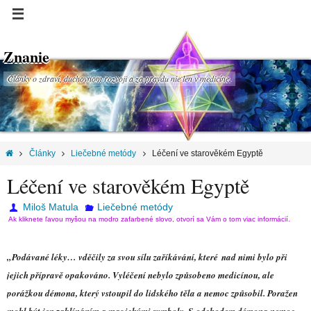
Znanie
Články o zdraví, duchovnom rozvoji a za pravdu nie len v medicíne.
Články
Liečebné metódy
Léčení ve starověkém Egyptě
Léčení ve starověkém Egyptě
Miloš Matula
Liečebné metódy
Ak kliknete ľavou myšou na modro zafarbené slovo, otvorí sa Vám o tom viac informácií.
„Podávané léky… vděčily za svou sílu zaříkávání, které
nad nimi bylo při
jejich přípravě opakováno. Vyléčení nebylo způsobeno medicínou, ale
porážkou démona, který vstoupil do lidského těla a nemoc způsobil. Poražen