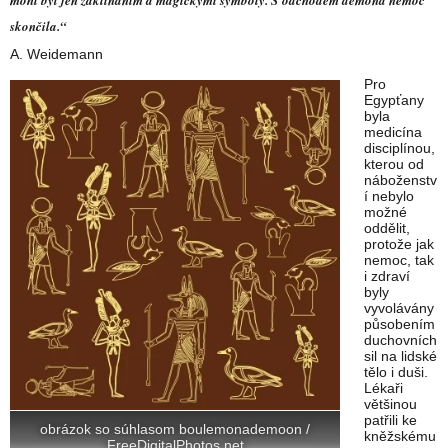
mohl být jen zaklínáním a magickými symboly. S odchodem démona nemoc
skončila.“
A. Weidemann
Pro
Egypťany
byla
medicína
disciplínou,
kterou od
náboženstv
í nebylo
možné
oddělit,
protože jak
nemoc, tak
i zdraví
byly
vyvolávány
působením
duchovních
sil na lidské
tělo i duši.
Lékaři
většinou
patřili ke
obrázok so súhlasom boulemonademoon /
kněžskému
FreeDigitalPhotos.net