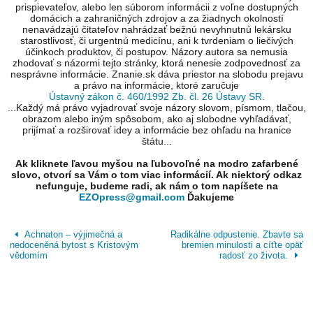
prispievateľov, alebo len súborom informácii z voľne dostupných
domácich a zahraničných zdrojov a za žiadnych okolností
nenavádzajú čitateľov nahrádzať bežnú nevyhnutnú lekársku
starostlivosť, či urgentnú medicínu, ani k tvrdeniam o liečivých
účinkoch produktov, či postupov. Názory autora sa nemusia
zhodovať s názormi tejto stránky, ktorá nenesie zodpovednosť za
nesprávne informácie. Znanie.sk dáva priestor na slobodu prejavu
a právo na informácie, ktoré zaručuje
Ústavný zákon č. 460/1992 Zb. čl. 26 Ústavy SR
.
...Každý má právo vyjadrovať svoje názory slovom, písmom, tlačou,
obrazom alebo iným spôsobom, ako aj slobodne vyhľadávať,
prijímať a rozširovať idey a informácie bez ohľadu na hranice
štátu...
Ak kliknete ľavou myšou na ľubovoľné na modro zafarbené
slovo, otvorí sa Vám o tom viac informácií. Ak niektorý odkaz
nefunguje, budeme radi, ak nám o tom napíšete na
EZOpress@gmail.com
Ďakujeme
Achnaton – výjimečná a
Radikálne odpustenie. Zbavte sa
nedoceněná bytost s Kristovým
bremien minulosti a cíťte opäť
vědomím
radosť zo života.