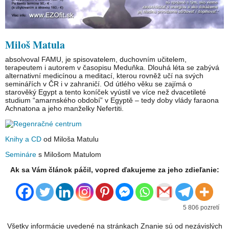
Miloš Matula
absolvoval FAMU, je spisovatelem, duchovním učitelem,
terapeutem i autorem v časopisu Meduňka. Dlouhá léta se zabývá
alternativní medicínou a meditací, kterou rovněž učí na svých
seminářích v ČR i v zahraničí. Od útlého věku se zajímá o
starověký Egypt a tento koníček vyústil ve více než dvacetileté
studium “amarnského období” v Egyptě – tedy doby vlády faraona
Achnatona a jeho manželky Nefertiti.
Knihy a CD
od Miloša Matulu
Semináre
s Milošom Matulom
Ak sa Vám článok páčil, vopred ďakujeme za jeho zdieľanie:
5 806 pozretí
Všetky informácie uvedené na stránkach Znanie sú od nezávislých