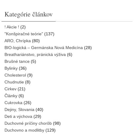
Kategórie článkov
! Akcie !
(2)
"Konšpiračné teórie"
(137)
ARO, Chrípka
(80)
BIO-logická – Germánska Nová Medicína
(28)
Breathariánstvo, pránická výživa
(6)
Brušné tance
(5)
Bylinky
(36)
Cholesterol
(9)
Chudnutie
(8)
Cirkev
(21)
Články
(6)
Cukrovka
(26)
Dejiny, Slovania
(40)
Deti a výchova
(29)
Duchovné príčiny chorôb
(98)
Duchovno a modlitby
(129)