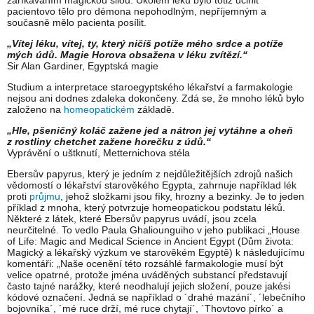
zaříkáváním magickou silou. Úkolem léku bylo totiž učinit
pacientovo tělo pro démona nepohodlným, nepříjemným a
současně mělo pacienta posílit.
„Vítej léku, vítej, ty, který ničíš potíže mého srdce a potíže
mých údů. Magie Horova obsažena v léku zvítězí.“
Sir Alan Gardiner, Egyptská magie
Studium a interpretace staroegyptského lékařství a farmakologie
nejsou ani dodnes zdaleka dokončeny. Zdá se, že mnoho léků bylo
založeno na
homeopatickém
základě.
„Hle, pšeničný koláč zažene jed a nátron jej vytáh
ne a oheň
z rostliny chetchet zažene horečku z údů.“
Vyprávění o uštknutí, Metternichova stéla
Ebersův papyrus, který je jedním z nejdůležitějších zdrojů našich
vědomostí o lékařství starověkého Egypta, zahrnuje například lék
proti
průjmu
, jehož složkami jsou fíky, hrozny a bezinky. Je to jeden
příklad z mnoha, který potvrzuje homeopatickou podstatu léků.
Některé z látek, které Ebersův papyrus uvádí, jsou zcela
neurčitelné. To vedlo Paula Ghaliounguiho v jeho publikaci „House
of Life: Magic and Medical Science in Ancient Egypt (Dům života:
Magický a lékařský výzkum ve starověkém Egyptě) k následujícímu
komentáři: „Naše ocenění této rozsáhlé farmakologie musí být
velice opatrné, protože jména uváděných substancí představují
často tajné narážky, které neodhalují jejich složení, pouze jakési
kódové označení. Jedná se například o ´drahé mazání´, ´lebečního
bojovníka´, ´mé ruce drží, mé ruce chytají´, ´Thovtovo pírko´ a