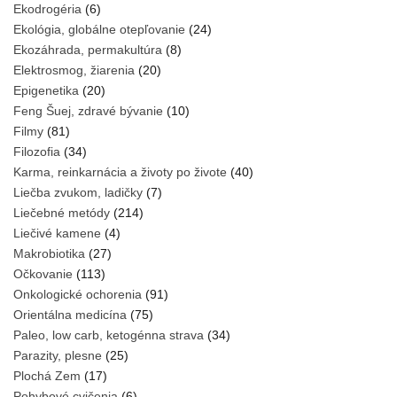
Ekodrogéria
(6)
Ekológia, globálne otepľovanie
(24)
Ekozáhrada, permakultúra
(8)
Elektrosmog, žiarenia
(20)
Epigenetika
(20)
Feng Šuej, zdravé bývanie
(10)
Filmy
(81)
Filozofia
(34)
Karma, reinkarnácia a životy po živote
(40)
Liečba zvukom, ladičky
(7)
Liečebné metódy
(214)
Liečivé kamene
(4)
Makrobiotika
(27)
Očkovanie
(113)
Onkologické ochorenia
(91)
Orientálna medicína
(75)
Paleo, low carb, ketogénna strava
(34)
Parazity, plesne
(25)
Plochá Zem
(17)
Pohybové cvičenia
(6)