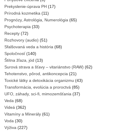
Prekyslenie-úprava PH
(17)
Prírodná kozmetika
(11)
Prognózy, Astrológia, Numerológia
(65)
Psychoterapia
(33)
Recepty
(72)
Rozhovory (audio)
(51)
Sfalšovaná veda a história
(68)
Spoločnosť
(140)
Štítna žľaza, jód
(13)
Surová strava a šťavy – vitariánstvo (RAW)
(62)
Tehotenstvo, pôrod, antikoncepcia
(21)
Toxické látky a detoxikácia organizmu
(43)
Transformácia, evolúcia a proroctvá
(85)
UFO, záhady, sci-fi, mimozemšťania
(37)
Veda
(68)
Videá
(362)
Vitamíny a Minerály
(61)
Voda
(30)
Výživa
(227)