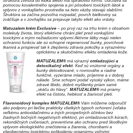
štruktúra zvinutá do klbka alebo má špirálovitú formu. Udržiava sa
pomocou kovalentného spojenia a pri pôsobení toxických látok a
vplyvov z vonkajšieho prostredia sa tieto väzby stavajú slabšími.
Štruktúra sa začína pozvoľna rozpadať, povrch bielkoviny sa
zväčšuje a v zovňajšku sa prejavuje takýto efekt ako vrásky.
Matuzalem krém Exclusive
– po prvý raz na trhu krém s obsahom
molekuly života, ktorý efektívne chráni pleť pred vonkajšími
toxickými a inými nežiadúcimi vplyvmi.Aktívne látky majú nielen
ochrannú funkciu ale sú schopné regenerovať bunky, povrchové
tkanivá a prispievať tak k zlepšeniu zdravia pokožky a výraznému
optickému a skutočnému efektu omladenia kože.
MATUZALEM®
má výrazný
omladzujúci a
detoxikačný efekt
. Keď sú vnútorné orgány a
bunky detoxikované, v rovnováhe a riadne
funkčné, vyzeráme mlado, príjemne a v dobrej
nálade. Sme schopní podať vysoký výkon, máme
zdravé libido, dobré myšlienky priam samé
„skáču do hlavy“.
MATUZALEM®
má priamy
efekt na čistotu, hebkosť a žiarivosť pleti.
Flavonoidový komplex MATUZALEM®
Vám môžeme odporučiť
ako podporu pri liečbe prakticky všetkých typoch ochorení (vďaka
veľkému antioxidačnému a iných prospešných účinkov bez
žiadnych bočných negatívnych efektov), pri omladzovacích kúrach,
rekondičných cvičeniach, preventívne ako ochranu pred škodlivým
vplyvom ekologického znečistenia a žiarenia, chorobami a
všeobecnému toxickému poškodeniu organizmu voľnými