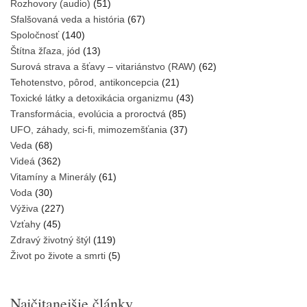
Rozhovory (audio)
(51)
Sfalšovaná veda a história
(67)
Spoločnosť
(140)
Štítna žľaza, jód
(13)
Surová strava a šťavy – vitariánstvo (RAW)
(62)
Tehotenstvo, pôrod, antikoncepcia
(21)
Toxické látky a detoxikácia organizmu
(43)
Transformácia, evolúcia a proroctvá
(85)
UFO, záhady, sci-fi, mimozemšťania
(37)
Veda
(68)
Videá
(362)
Vitamíny a Minerály
(61)
Voda
(30)
Výživa
(227)
Vzťahy
(45)
Zdravý životný štýl
(119)
Život po živote a smrti
(5)
Najčitanejšie články