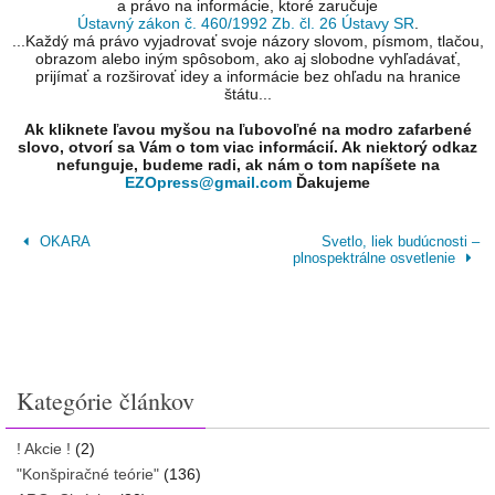
a právo na informácie, ktoré zaručuje
Ústavný zákon č. 460/1992 Zb. čl. 26 Ústavy SR
.
...Každý má právo vyjadrovať svoje názory slovom, písmom, tlačou,
obrazom alebo iným spôsobom, ako aj slobodne vyhľadávať,
prijímať a rozširovať idey a informácie bez ohľadu na hranice
štátu...
Ak kliknete ľavou myšou na ľubovoľné na modro zafarbené
slovo, otvorí sa Vám o tom viac informácií. Ak niektorý odkaz
nefunguje, budeme radi, ak nám o tom napíšete na
EZOpress@gmail.com
Ďakujeme
OKARA
Svetlo, liek budúcnosti –
plnospektrálne osvetlenie
Kategórie článkov
! Akcie !
(2)
"Konšpiračné teórie"
(136)