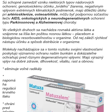
Sú schopné zamedziť vzniku niektorých typov nádorových
ochorení, genotoxickému účinku „tvrdého“ žiarenia, negatívnym
vplyvom extrémnych klimatických podmienok, majú dôležitú úlohu
pri
artérioskleróze, osteoartritíde
, môžu byť podpornou súčasťou
liečiv
AIDS, onkologických a neurodegeneratívnych
ochorení
typu
Parkinsonovej a Alzheimerovej
choroby.
Vo všetkých druhoch sa nachádza rovnaká aktívna látka a
vzájomne sa líšia len požitou nosnou látkou – placebom a
biologickou resorbovateľnosťou v organime. Od nej záleží rýchlosť
nástupu účinku a spôsob distribúcie v organizme.
Molekuly nachádzajúce sa v tomto roztoku svojimi vlastnosťami
poskytujú významnú ochranu našim bunkám a dokázateľne
ochraňujú pred rôznymi degeneratívnymi vplyvmi. Majú výrazný
vplyv na dobré zdravie, dlhovekosť, vitalitu, rast a obnovu.
* eliminuje voľné radikály
*
napomá
ha
regulácii
krvného
tlaku
* chráni
pred
infarkto