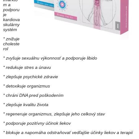
m a
podporu
je
kardiova
skulárny
systém
* znižuje
choleste
rol
* zvyšuje sexuálnu výkonnosť a podporuje libido
* redukuje stres a únavu
* zlepšuje psychické zdravie
* detoxikuje organizmus
* chráni DNA pred poškodením
* zlepšuje kvalitu života
* regeneruje organizmus, zlepšuje jeho celkový stav
* podporuje pozitívny účinok liekov
* blokuje a napomáha odstraňovať vedľajšie účinky liekov a terapií