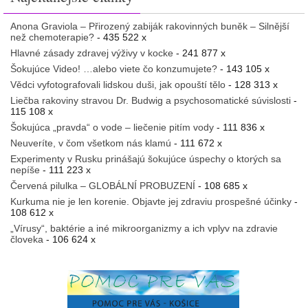
Anona Graviola – Přirozený zabiják rakovinných buněk – Silnější
než chemoterapie?
- 435 522 x
Hlavné zásady zdravej výživy v kocke
- 241 877 x
Šokujúce Video! …alebo viete čo konzumujete?
- 143 105 x
Vědci vyfotografovali lidskou duši, jak opouští tělo
- 128 313 x
Liečba rakoviny stravou Dr. Budwig a psychosomatické súvislosti
-
115 108 x
Šokujúca „pravda“ o vode – liečenie pitím vody
- 111 836 x
Neuveríte, v čom všetkom nás klamú
- 111 672 x
Experimenty v Rusku prinášajú šokujúce úspechy o ktorých sa
nepíše
- 111 223 x
Červená pilulka – GLOBÁLNÍ PROBUZENÍ
- 108 685 x
Kurkuma nie je len korenie. Objavte jej zdraviu prospešné účinky
-
108 612 x
„Vírusy“, baktérie a iné mikroorganizmy a ich vplyv na zdravie
človeka
- 106 624 x