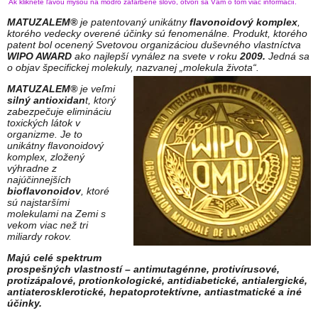
Ak kliknete ľavou myšou na modro zafarbené slovo, otvorí sa Vám o tom viac informácií.
MATUZALEM®
je patentovaný unikátny
flavonoidový komplex
,
ktorého vedecky overené účinky sú fenomenálne. Produkt, ktorého
patent bol ocenený Svetovou organizáciou duševného vlastníctva
WIPO AWARD
ako najlepší vynález na svete v roku
2009.
Jedná sa
o objav špecifickej molekuly, nazvanej „molekula života“.
MATUZALEM®
je veľmi
silný antioxidan
t, ktorý
zabezpečuje elimináciu
toxických látok v
organizme. Je to
unikátny flavonoidový
komplex, zložený
výhradne z
najúčinnejších
bioflavonoidov
, ktoré
sú najstaršími
molekulami na Zemi s
vekom viac než tri
miliardy rokov.
Majú celé spektrum
prospešných vlastností – antimutagénne, protivírusové,
protizápalové, protionkologické, antidiabetické, antialergické,
antiaterosklerotické, hepatoprotektívne, antiastmatické a iné
účinky.