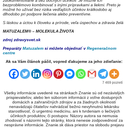
zdokumentované a bez bočných účinkov. Je možné ich
bezproblémovo kombinovať s inými prípravkami a liekmi. Preto je
možné ho užívať bez rizika vedľajších účinkov krátkodobo aj
dlhodobo pri podpore liečenia alebo preventívne.
S láskou a úctou k človeku a prírode, veľa úspechov a zdravia želá
MATUZALEM® – MOLEKULA ŽIVOTA
zdroj zdravysvet.sk
Preparáty
Matuzalem
si môžete objednať v
Regeneračnom
centre
Ak sa Vám článok páčil, vopred ďakujeme za jeho zdieľanie:
7 469 pozretí
Všetky informácie uvedené na stránkach Znanie sú od nezávislých
prispievateľov, alebo len súborom informácii z voľne dostupných
domácich a zahraničných zdrojov a za žiadnych okolností
nenavádzajú čitateľov nahrádzať bežnú nevyhnutnú lekársku
starostlivosť, či urgentnú medicínu, ani k tvrdeniam o liečivých
účinkoch produktov, či postupov. Názory autora sa nemusia
zhodovať s názormi tejto stránky, ktorá nenesie zodpovednosť za
nesprávne informácie. Znanie.sk dáva priestor na slobodu prejavu