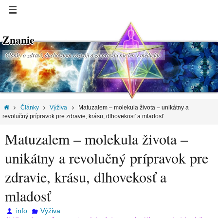
Znanie
Články o zdraví, duchovnom rozvoji a za pravdu nie len v medicíne.
Články
Výživa
Matuzalem – molekula života – unikátny a
revolučný prípravok pre zdravie, krásu, dlhovekosť a mladosť
Matuzalem – molekula života –
unikátny a revolučný prípravok pre
zdravie, krásu, dlhovekosť a
mladosť
info
Výživa