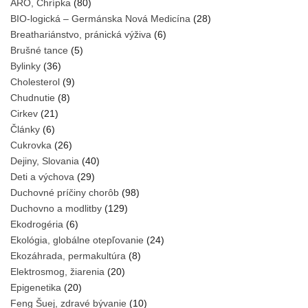
ARO, Chrípka
(80)
BIO-logická – Germánska Nová Medicína
(28)
Breathariánstvo, pránická výživa
(6)
Brušné tance
(5)
Bylinky
(36)
Cholesterol
(9)
Chudnutie
(8)
Cirkev
(21)
Články
(6)
Cukrovka
(26)
Dejiny, Slovania
(40)
Deti a výchova
(29)
Duchovné príčiny chorôb
(98)
Duchovno a modlitby
(129)
Ekodrogéria
(6)
Ekológia, globálne otepľovanie
(24)
Ekozáhrada, permakultúra
(8)
Elektrosmog, žiarenia
(20)
Epigenetika
(20)
Feng Šuej, zdravé bývanie
(10)