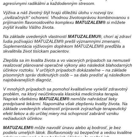
agresívnymi radikálmi a každodenným stresom.
Výživa a náš životný štýl hrajú dôležitú úlohu v rozvoji tzv.
„civilizačných“ ochorení. Vhodnou životosprávou kombinovanou s
prijímaním flavonoidového komplexu
MATUZALEM®
si môžete
zvýšiť kvalitu Vášho života.
Na základe uvedených vlastností
MATUZALEMU®
, chorí aj zdraví
ľudia požívajúci MATUZALEM® prešli významnými zmenami.
Suplementácia výživovým doplnkom MATUZALEM® predĺžila a
skvalitnila život tisíckam pacientov.
Zlepšila sa im kvalita života a vo viacerých prípadoch sa nemuseli
realizovať plánované operačné výkony ako následok blahodarných
účinkov roztoku. V určitých prípadoch dokázateľne – na základe
písomných správ dotknutých osôb – sa dalo predísť aj následkom
najobávanejších diagnóz.
V mnohých prípadoch sa pomohol kvalitatívne vyriešiť zdravotný
problém, na ktorý neúčinkovala klasická medicínska terapia.
Napriek všetkému
MATUZALEM®
nemôže nahrádzať lieky
predpísané lekármi. Napomáha však zlepšeniu kvality života. Na
základe uvedených vlastností prípravok zvýrazňuje terapeutický
efekt liekov a do určitej miery má schopnosť zabrániť vzniku
nežiaducich účinkov.
MATUZALEM®
môže navodiť únavu alebo aj bodrosť, je bez
podielu umelých látok. Bioflavonoidy sú bezpečné a vedou kvalitne