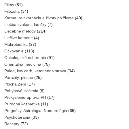
Filmy
(81)
Filozofia
(34)
Karma, reinkarnácia a životy po živote
(40)
Liečba zvukom, ladičky
(7)
Liečebné metódy
(214)
Liečivé kamene
(4)
Makrobiotika
(27)
Očkovanie
(113)
Onkologické ochorenia
(91)
Orientálna medicína
(75)
Paleo, low carb, ketogénna strava
(34)
Parazity, plesne
(25)
Plochá Zem
(17)
Pohybové cvičenia
(6)
Prekyslenie-úprava PH
(17)
Prírodná kozmetika
(11)
Prognózy, Astrológia, Numerológia
(65)
Psychoterapia
(33)
Recepty
(72)