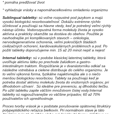
* pomáha predlžovať život
* vyhladzuje vrásky a napomáhacelkovému omladeniu organizmu
Sublingual tabletky:
sú voľne rozpustné pod jazykom a majú
vysokú biologickú resorbovateľnosť. Dokážu extrémne rýchlo
účinkovať a používajú sa hlavne vtedy, keď je potrebný veľmi rýchly
nástup účinku. Vodorozpustná forma molekuly života je vysoko
aktívna a prakticky okamžite sa dostáva do obehov. Použitie je
navhodnejšie pri komplikovaných stavoch – onkologia,
nervodegeneratívne ochorenia, veľmi pokročilých štádiách
civilizačných ochorení, kardiovaskulárnych problémoch a pod. Po
požití tabletky doporučujeme min. 15 až 20 minút nepiť a nejesť
Internal tabletky:
sú v podobe klasickej latentnej tabletky, ktorá
uvoľňuje aktívnu látku po prechode žalúdkom a gastro-
intestinálnym traktom. Rozpúšťanie je v dvanástorníku odkiaľ sa
následne vstrebáva a cielene distribuuje do celého organizmu. Je
to veľmi výkonná forma, fyzikálne najaktívnejšia ale s o niečo
menšou biologickou resorbciou. Tablety sa používajú keď je
potreba dostať aktívnu molekulu života do vnútorných orgánov, pri
dlhodobom užívaní . Sú ideálne pre prevenciu, aj dlhodobú liečbu.
Po užití tabletku zapite väčším množstvom čistej vody.Internal
tabletky sú najpoužívanejšie vo väčšine prípadov, 60 až 70%
používateľov ich upredňostnuje.
Proces tvorby vrások je v podstate porušovanie opätovnej štruktúry
polypeptidického reťazca bielkovín. Pri normálnom stave je táto