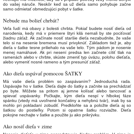
do vašej náruče. Neskôr keď sa už dieťa samo pohybuje začne
samo odmietať obmedzujúci pobyt v šatke.
Nebude ma bolieť chrbát?
Veľa ľudí má obavy z bolesti chrbta. Pokiaľ budete nosiť dieťa od
narodenia, kedy má v priemere štyri kilá nemali by ste pociťovať
žiadnu záťaž. Ak začínate nosiť staršie dieťa nezabudnite, že vaše
telo si na nesenie bremena musí privyknúť. Základom tiež je, aby
dieťa v šatke tesne priliehalo na vaše telo. Tým pádom je nosenie
menej namáhavé. Ak pri nesení predsa len začnete cítiť tlak na
ramenách alebo v chrbte, skúste zmeniť typ úväzu, polohu dieťaťa,
alebo vymeniť nosné rameno a tým presunúť záťaž.
Ako dieťa uspávať pomocou ŠATKY
Má vaše dieťa problém so zaspávaním? Jednoduchá rada.
Uspávajte ho v šatke. Dieťa dajte do šatky a začnite sa prechádzať
po byte. Môžete sa pritom aj jemne kolísať alebo tancovať a
spievať uspávanky. Počkajte, kým dieťa nespí v hlbokej fáze
spánku (vtedy má uvoľnené končatiny a nehybnú tvár), inak by sa
mohlo pri pokladaní zobudiť. Predkloňte sa a položte dieťa aj so
šatkou do postieľky. Potom si opatrne šatku rozviažte. Dieťa
pokojne nechajte v šatke a použite ju ako prikrývku.
Ako nosiť dieťa v zime