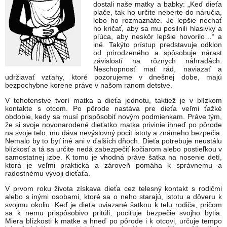
dostali naše matky a babky: „Keď dieťa
plače, tak ho určite neberte do náručia,
lebo ho rozmaznáte. Je lepšie nechať
ho kričať, aby sa mu posilnili hlasivky a
pľúca, aby neskôr lepšie hovorilo…“ a
iné. Takýto prístup predstavuje odklon
od prirodzeného a spôsobuje nárast
závislostí na rôznych náhradách.
Neschopnosť mať rád, naviazať a
udržiavať vzťahy, ktoré pozorujeme v dnešnej dobe, majú
bezpochybne korene práve v našom ranom detstve.
V tehotenstve tvorí matka a dieťa jednotu, taktiež je v blízkom
kontakte s otcom. Po pôrode nastáva pre dieťa veľmi ťažké
obdobie, kedy sa musí prispôsobiť novým podmienkam. Práve tým,
že si svoje novonarodené dieťatko matka privinie ihneď po pôrode
na svoje telo, mu dáva nevýslovný pocit istoty a známeho bezpečia.
Nemalo by to byť iné ani v ďalších dňoch. Dieťa potrebuje neustálu
blízkosť a tá sa určite nedá zabezpečiť kočiarom alebo postieľkou v
samostatnej izbe. K tomu je vhodná práve šatka na nosenie detí,
ktorá je veľmi praktická a zároveň pomáha k správnemu a
radostnému vývoji dieťaťa.
V prvom roku života získava dieťa cez telesný kontakt s rodičmi
alebo s inými osobami, ktoré sa o neho starajú, istotu a dôveru k
svojmu okoliu. Keď je dieťa uviazané šatkou k telu rodiča, pričom
sa k nemu prispôsobivo pritúli, pociťuje bezpečie svojho bytia.
Miera blízkosti k matke a hneď po pôrode i k otcovi, určuje tempo