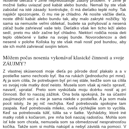
Nosenie dieťaťa v zime nepredstavuje žiadny problém. V zime je
možné šatku uviazať pod kabát alebo bundu. Nemali by ste však
zabúdať na isté zásady: kontrolujte, či má dieťatko teplé nohy. Tak
najskôr spozorujete, či mu nie je chladno. Ak nosíte väčšie dieťa,
noste dlhší kabát alebo bundu tak, aby malo zakryté nožičky. Vy
sama sa nemusíte veľmi obliekať, budete sa pohybovať a nesená
záťaž bude zahrievať vaše telo. Dieťatko však len ticho leží alebo
sedí, preto mu skôr začne byť chladno. Niektorí rodičia nosia deti
teplo oblečené v šatke na svojej bunde. Novorodencov a deti
nesené v polohe Kolíska by ste však mali nosiť pod bundou, aby
ste ich mohli zahrievať svojím telom.
Môžem počas nosenia vykonávať klasické činnosti a svoje
ZÁUJMY?
Z vlastnej skúsenosti moje dieťa po pôrode dosť plakalo a a v
postieľke samo nechcelo byť. Iba na rukách (jednoducho pri mne).
Aj ja som cítila, že potrebujem byť pri nej stále, keďže som sa cítila
vo svojej role matky dosť neisto. Musela som však aj niečo spraviť,
navariť, upratať. Preto som vyskúšala moju dcérku nosiť aj pri
činnosti. Bol to naozaj zážitok. Ona bola spokojná, že sa účastní
zaujímavých vecí a nie je sama niekde v postieľke. A ja som mala
pocit istoty, že jej nič nechýba. Keď potrebovala spokojne tam
zaspala. Keď potrebovala mlieko, oveľa rýchlejšie som to vycítila.
Keď sa potrebovala túliť, túlila sa v šatke. Vychádzky, ktoré iné
matky robili s kočiarom, pre mňa boli naozaj radosťou. Mohla som
ísť kde som chcela, nemusela som sa obmedzovať nespratnosťou
kočíka. Takže som si mohla nakúpiť a nebyť závislá na pomoci. V