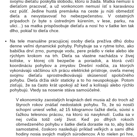
svojmu dieťaťu poskytla slobodu, ktorú si žiada. Matka nemusí s
dieťaťom pracovať, a už vonkoncom nemusí ísť s karavánou
cez púšť. Jedine hustá premávka na ceste ju núti obmedziť
dieťa a nevystavovať ho nebezpečenstvu. V ostatných
prípadoch (v byte s ústredným kúrením, v lese, parku, na
ulici…) sa matka prispôsobuje dieťaťu a nosí ho v šatke len tak
dlho, pokiaľ to dieťa chce.
Na tele manuálne pracujúcej osoby dieťa prežíva dlhú dobu
denne veľmi dynamické pohyby. Pohybuje sa v rytme toho, ako
babička drví zrno, pumpuje vodu, pere prádlo v rieke alebo ide
rýchlym krokom na trh. Dieťa sa vlastne nachádza v živej
kolíske, v ktorej cíti bezpečie a poriadok, a ktorá cvičí
koordináciu pohybov a zmyslov. Dnešní rodičia, za ktorých
vykonávajú väčšinou ich prácu elektrické prístroje, oveľa menej
svojmu dieťaťu sprostredkovávajú skúsenosť spoločného
pohybu. Dieťa držia skôr staticky a to ho neuspokojuje. Potom
zisťujú, že sa často krát upokojí až keď a kolísajú alebo rýchlo
pohybujú. Vtedy sa nosenie stáva samoúčelné.
V ekonomicky zaostalých krajinách deti musia až do troch až
štyroch rokov znášať nedostatok pohybu. To, že sú nosiči
schopní uniesť veľké, až 15 kilogramov ťažké dieťa, súvisí s
ťažkou telesnou prácou, na ktorú sú navyknutí. Ľudia sa v
nej cvičia totiž celý život. Keď po dlhých rokoch
obmedzeného pohybu v šatke dieťa dorastie na to, aby bolo
samostatné, čoskoro nasledujú príklad veľkých a sami dlhé
hodiny nosia svojich malých súrodencov. A to nielen pri hre,