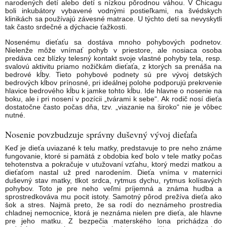
narodených detí alebo detí s nízkou pôrodnou váhou. V Chicagu
boli inkubátory vybavené vodnými postieľkami, na švédskych
klinikách sa používajú závesné matrace. U týchto detí sa nevyskytli
tak často srdečné a dýchacie ťažkosti.
Nosenému dieťaťu sa dostáva mnoho pohybových podnetov.
Nielenže môže vnímať pohyb v priestore, ale nosiaca osoba
predáva cez blízky telesný kontakt svoje vlastné pohyby tela, resp.
svalovú aktivitu priamo nožičkám dieťaťa, z ktorých sa prenáša na
bedrové kĺby. Tieto pohybové podnety sú pre vývoj detských
bedrových kĺbov prínosné, pri ideálnej polohe podporujú prekrvenie
hlavice bedrového kĺbu k jamke tohto kĺbu. Ide hlavne o nosenie na
boku, ale i pri nosení v pozícii „tvárami k sebe“. Ak rodič nosí dieťa
dostatočne často počas dňa, tzv. „viazanie na široko“ nie je vôbec
nutné.
Nosenie povzbudzuje správny duševný vývoj dieťaťa
Keď je dieťa uviazané k telu matky, predstavuje to pre neho známe
fungovanie, ktoré si pamätá z obdobia keď bolo v tele matky počas
tehotenstva a pokračuje v utužovaní vzťahu, ktorý medzi matkou a
dieťaťom nastal už pred narodením. Dieťa vníma v maternici
duševný stav matky, tlkot srdca, rytmus dychu, rytmus kolísavých
pohybov. Toto je pre neho veľmi príjemná a známa hudba a
sprostredkováva mu pocit istoty. Samotný pôrod prežíva dieťa ako
šok a stres. Najmä preto, že sa rodí do neznámeho prostredia
chladnej nemocnice, ktorá je neznáma nielen pre dieťa, ale hlavne
pre jeho matku. Z bezpečia materského lona prichádza do