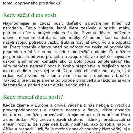
tohto „dopravného prostriedku“.
Kedy začať dieťa nosiť
Najvhodnejšie je začať nosiť dieťatko samozrejme hneď od
narodenia. Teplo hniezda, ktoré dieťa zažívalo v bruchu maky,
potrebuje ešte v prvých rokoch života. Prvotnú dôveru môžeme
upevniť nosením dieťaťa na tele matky. Až potom, keď sa dieťa
nasýti svojou potrebou väzby, trúfa si rozvíjať svoju vôľu a odpútať
sa. Preto nosenie v šatke hneď po pôrode mu zvyknuté podmienky
pripomína a ľahšie sa mu zvládne toto ťažké obdobie. Čo môžete
po pôrode urobiť viac pre seba a svoje dieťa ako byť čo najviac v
úzkom a intímnom kontakte ako to bolo počas tehotenstva? Nič
vám nemôže nahradiť pocit blízkeho prepojenia a hrejivého tepla
ako nosiť dieťa na svojej hrudi. Dieťa stále cíti váš známi dych, tlkot
srdca, vašu vôňu, veci jemu veľmi známe z obdobia v brušku.
Taktiež aj pre vás je zmena po pôrode príliš veľká a takto sa aj vám
šestonedelie podarí prežiť oveľa jednoduchšie.
Kedy prestať dieťa nosiť?
Keďže žijeme v Európe a drvivá väčšina z nás nebola z vysokou
pravdepodobnosťou v detstve nosená v šatke, dĺžka nosenia
dieťaťa sa nemôže porovnávať z krajinami ako sú napríklad Peru
alebo Sudán. Aby znovu objavili stratené inštinkty, predsavzali si
dnešní rodičia, že svoje deti budú nosiť tak, ako to robia napr. v
Afrike a prepadli ilúzii, že je možné obnoviť podobný životný štýl aj v