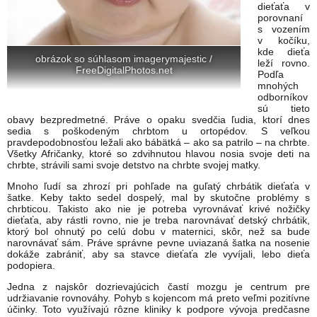
dieťaťa v
porovnaní
s vozením
v kočíku,
kde dieťa
obrázok so súhlasom imagerymajestic /
leží rovno.
FreeDigitalPhotos.net
Podľa
mnohých
odborníkov
sú tieto
obavy bezpredmetné. Práve o opaku svedčia ľudia, ktorí dnes
sedia s poškodeným chrbtom u ortopédov. S veľkou
pravdepodobnosťou ležali ako bábätká – ako sa patrilo – na chrbte.
Všetky Afričanky, ktoré so zdvihnutou hlavou nosia svoje deti na
chrbte, strávili sami svoje detstvo na chrbte svojej matky.
Mnoho ľudí sa zhrozí pri pohľade na guľatý chrbátik dieťaťa v
šatke. Keby takto sedel dospelý, mal by skutočne problémy s
chrbticou. Takisto ako nie je potreba vyrovnávať krivé nožičky
dieťaťa, aby rástli rovno, nie je treba narovnávať detský chrbátik,
ktorý bol ohnutý po celú dobu v maternici, skôr, než sa bude
narovnávať sám. Práve správne pevne uviazaná šatka na nosenie
dokáže zabrániť, aby sa stavce dieťaťa zle vyvíjali, lebo dieťa
podopiera.
Jedna z najskôr dozrievajúcich častí mozgu je centrum pre
udržiavanie rovnováhy. Pohyb s kojencom má preto veľmi pozitívne
účinky. Toto využívajú rôzne kliniky k podpore vývoja predčasne