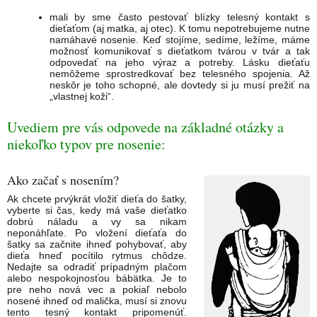
mali by sme často pestovať blízky telesný kontakt s
dieťaťom (aj matka, aj otec). K tomu nepotrebujeme nutne
namáhavé nosenie. Keď stojíme, sedíme, ležíme, máme
možnosť komunikovať s dieťatkom tvárou v tvár a tak
odpovedať na jeho výraz a potreby. Lásku dieťaťu
nemôžeme sprostredkovať bez telesného spojenia. Až
neskôr je toho schopné, ale dovtedy si ju musí prežiť na
„vlastnej koži“.
Uvediem pre vás odpovede na základné otázky a
niekoľko typov pre nosenie:
Ako začať s nosením?
Ak chcete prvýkrát vložiť dieťa do šatky,
vyberte si čas, kedy má vaše dieťatko
dobrú náladu a vy sa nikam
neponáhľate. Po vložení dieťaťa do
šatky sa začnite ihneď pohybovať, aby
dieťa hneď pocítilo rytmus chôdze.
Nedajte sa odradiť prípadným plačom
alebo nespokojnosťou bábätka. Je to
pre neho nová vec a pokiaľ nebolo
nosené ihneď od malička, musí si znovu
tento tesný kontakt pripomenúť.