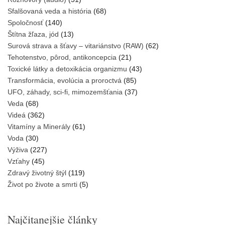
Sfalšovaná veda a história
(68)
Spoločnosť
(140)
Štítna žľaza, jód
(13)
Surová strava a šťavy – vitariánstvo (RAW)
(62)
Tehotenstvo, pôrod, antikoncepcia
(21)
Toxické látky a detoxikácia organizmu
(43)
Transformácia, evolúcia a proroctvá
(85)
UFO, záhady, sci-fi, mimozemšťania
(37)
Veda
(68)
Videá
(362)
Vitamíny a Minerály
(61)
Voda
(30)
Výživa
(227)
Vzťahy
(45)
Zdravý životný štýl
(119)
Život po živote a smrti
(5)
Najčitanejšie články