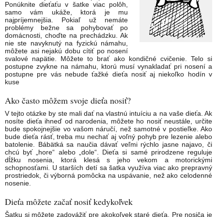
Ponúknite dieťaťu v šatke viac polôh,
samo vám ukáže, ktorá je mu
najpríjemnejšia. Pokiaľ už nemáte
problémy bežne sa pohybovať po
domácnosti, choďte na prechádzku. Ak
nie ste navyknutý na fyzickú námahu,
môžete asi nejakú dobu cítiť po nosení
svalové napätie. Môžete to brať ako kondičné cvičenie. Telo si
postupne zvykne na námahu, ktorú musí vynakladať pri nosení a
postupne pre vás nebude ťažké dieťa nosiť aj niekoľko hodín v
kuse
Ako často môžem svoje dieťa nosiť?
V tejto otázke by ste mali dať na vlastnú intuíciu a na vaše dieťa. Ak
nosíte dieťa ihneď od narodenia, môžete ho nosiť neustále, určite
bude spokojnejšie vo vašom náručí, než samotné v postieľke. Ako
bude dieťa rásť, treba mu nechať aj voľný pohyb pre lezenie alebo
batolenie. Bábätká sa naučia dávať veľmi rýchlo jasne najavo, či
chcú byť „hore“ alebo „dole“. Dieťa si samé prirodzene reguluje
dĺžku nosenia, ktorá klesá s jeho vekom a motorickými
schopnosťami. U starších detí sa šatka využíva viac ako prepravný
prostriedok, či výborná pomôcka na uspávanie, než ako celodenné
nosenie.
Dieťa môžete začať nosiť kedykoľvek
Šatku si môžete zadovážiť pre akokoľvek staré dieťa. Pre nosiča je