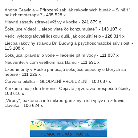
Anona Graviola – Přirozený zabiják rakovinných buněk – Silnější
než chemoterapie?
- 435 528 x
Hlavné zásady zdravej výživy v kocke
- 241 879 x
Šokujúce Video! …alebo viete čo konzumujete?
- 143 107 x
Vědci vyfotografovali lidskou duši, jak opouští tělo
- 128 314 x
Liečba rakoviny stravou Dr. Budwig a psychosomatické súvislosti
-
115 108 x
Šokujúca „pravda“ o vode – liečenie pitím vody
- 111 837 x
Neuveríte, v čom všetkom nás klamú
- 111 691 x
Experimenty v Rusku prinášajú šokujúce úspechy o ktorých sa
nepíše
- 111 225 x
Červená pilulka – GLOBÁLNÍ PROBUZENÍ
- 108 687 x
Kurkuma nie je len korenie. Objavte jej zdraviu prospešné účinky
-
108 616 x
„Vírusy“, baktérie a iné mikroorganizmy a ich vplyv na zdravie
človeka
- 106 624 x