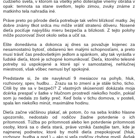
cudzieho sveta, v ktorom sa všetky jeho doterajšie vnemy obrátia v
opak: temnota sa stane svetlom, teplo zimou, zvuky známe z
matkinho tela nahradia iné.
Práve preto po pôrode dieťa potrebuje tak veľmi blízkosť matky. Jej
dobre známy tlkot srdca mu môže vrátiť stratenú dôveru. Nosené
dieťa pociťuje najvyššiu mieru bezpečia a blízkosti. Z tejto polohy
môže pozorovať život okolo seba a učiť sa.
Ešte donedávna a dokonca aj dnes sa považuje kojenec za
nesamostatnú bytosť, obdarenú len malými schopnosťami, a preto
musí tráviť čas predovšetkým jedlom a spánkom, aby tak vyrástla v
ľudské dieťa, ktoré je schopné komunikovať. Dieťa, ktorého telesné
potreby sú uspokojené a ktoré spí v samostatnej, nehlučnej
miestnosti, však vôbec nemusí byť spokojné.
Predstavte si, že ste navyknutí 9 mesiacov na pohyb, hluk,
rozhovory, spev, hudbu… Zrazu sa to zmení a je stále ticho, ticho.
Cítili by ste sa v bezpečí? Z vlastných skúseností dokázala moja
dcérka prespať v šatke v hlučnom prostredí niekoľko hodín, pokiaľ
som ju nedala zo šatky preč. Keď bola v tichu domova, v posteli,
spala len niekoľko minút, maximálne hodinu.
Dieťa začne väčšinou plakať, ak potom, čo na seba krátko hlasne
upozornilo, nedostalo od rodičov žiadne potvrdenie o ich
prítomnosti. Túžba po prítomnosti alebo len potvrdenie prítomnosti
osoby, ktorá sa o dieťa stará, práve vzniká častejšie tam, kde je
najmenej podnetov, ktoré by mohli dieťa znepokojovať (hluk,
rozhovor, hudba a pod.) – ako si veľa rodičov chybne myslí. Avšak