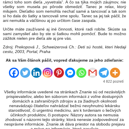
rámci toho som dieťa „vyvetrala“. A čo sa týka mojich záujmov, nie
všetky som musela po pôrode obmedziť. Tanec je relax, ktorý
milujem. Dieťatko som nemohla nechať samé a tancovať a tak som
si ho dala do šatky a tancovali sme spolu. Tanec sa jej tak páčil, že
ani nemukla a väčšinou aj po určitom čase zaspala.
Určite máte zaužívané aj iné činnosti, ktoré radi robíte. Skúste sa
sami zamyslieť ako by ste si šatkou mohli pomôcť. Bude to možno
zážitok nielen pre dieťa ale aj pre vás.
Zdroj:
Prekopová J., Schweizerová Ch.: Deti sú hosté, kteri hledaji
cestu, 2003, Portal, Praha
Ak sa Vám článok páčil, vopred ďakujeme za jeho zdieľanie:
4 822 pozretí
Všetky informácie uvedené na stránkach Znanie sú od nezávislých
prispievateľov, alebo len súborom informácii z voľne dostupných
domácich a zahraničných zdrojov a za žiadnych okolností
nenavádzajú čitateľov nahrádzať bežnú nevyhnutnú lekársku
starostlivosť, či urgentnú medicínu, ani k tvrdeniam o liečivých
účinkoch produktov, či postupov. Názory autora sa nemusia
zhodovať s názormi tejto stránky, ktorá nenesie zodpovednosť za
nesprávne informácie. Znanie.sk dáva priestor na slobodu prejavu
a právo na informácie, ktoré zaručuje