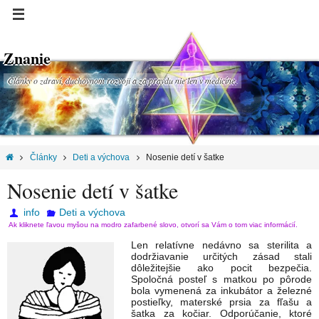
Znanie
Články o zdraví, duchovnom rozvoji a za pravdu nie len v medicíne.
Články
Deti a výchova
Nosenie detí v šatke
Nosenie detí v šatke
info
Deti a výchova
Ak kliknete ľavou myšou na modro zafarbené slovo, otvorí sa Vám o tom viac informácií.
Len relatívne nedávno sa sterilita a
dodržiavanie určitých zásad stali
dôležitejšie ako pocit bezpečia.
Spoločná posteľ s matkou po pôrode
bola vymenená za inkubátor a železné
postieľky, materské prsia za fľašu a
šatka za kočiar. Odporúčanie, ktoré