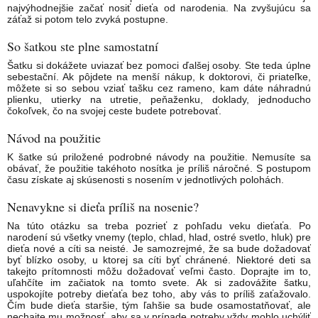
najvýhodnejšie začať nosiť dieťa od narodenia. Na zvyšujúcu sa
záťaž si potom telo zvyká postupne.
So šatkou ste plne samostatní
Šatku si dokážete uviazať bez pomoci ďalšej osoby. Ste teda úplne
sebestační. Ak pôjdete na menší nákup, k doktorovi, či priateľke,
môžete si so sebou vziať tašku cez rameno, kam dáte náhradnú
plienku, utierky na utretie, peňaženku, doklady, jednoducho
čokoľvek, čo na svojej ceste budete potrebovať.
Návod na použitie
K šatke sú priložené podrobné návody na použitie. Nemusíte sa
obávať, že použitie takéhoto nosítka je príliš náročné. S postupom
času získate aj skúsenosti s nosením v jednotlivých polohách.
Nenavykne si dieťa príliš na nosenie?
Na túto otázku sa treba pozrieť z pohľadu veku dieťaťa. Po
narodení sú všetky vnemy (teplo, chlad, hlad, ostré svetlo, hluk) pre
dieťa nové a cíti sa neisté. Je samozrejmé, že sa bude dožadovať
byť blízko osoby, u ktorej sa cíti byť chránené. Niektoré deti sa
takejto prítomnosti môžu dožadovať veľmi často. Doprajte im to,
uľahčíte im začiatok na tomto svete. Ak si zadovážite šatku,
uspokojíte potreby dieťaťa bez toho, aby vás to príliš zaťažovalo.
Čím bude dieťa staršie, tým ľahšie sa bude osamostatňovať, ale
nechajte mu možnosť, aby sa v prípade potreby vždy mohlo uchýliť