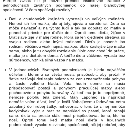
Európe. Avšak nie je možné preniesť inštinktívne tradície z
jednoduchších životných podmienok do našej blahobytnej
spoločnosti. V čom spočívajú rozdiely?
Deti v chudobných krajinách vyrastajú vo veľkých rodinách.
Nenosí ich len matka, ale aj tety, ujovia a súrodenci. Dieťa sa
môže naviazať aj na týchto ľudí a tak sa odpútať od matky a
ponechať priestor pre ďalšie deti. Oproti tomu dieťa, žijúce v
Bratislave žije v malej rodine, ktorá sa len ojedinele stretáva so
svojou rodinou alebo inými rodinami. Dieťa je nosené iba
rodičmi, väčšinou však najmä matkou. Stále častejšie žije matka
sama, alebo je tu obvyklé rozdelenie úloh: otec chodí do práce,
matka je s dieťaťom doma. A keďže dieťa väčšinou vyrastá bez
súrodencov, vzniká silná väzba na matku.
V jednoduchých životných podmienkach je bieda najväčším
učiteľom, ktorému sa všetci musia prispôsobiť, aby prežili. V
šatke zažívajú deti teplo hniezda za cenu znemožnenia pohybu
a často veľkého hladu. Veľa hodín denne sa musia
prispôsobovať postoji a pohybom pracujúcej matky alebo
pochodovému pohybu karavány. Aj keď mu je to nepríjemné,
nemôže polohu tela zmeniť. Malý Laponec sa napríklad
nemôže voľne dívať, keď je kvôli šľahajúcemu ľadovému vetru
zabalený do hrubej šatky, nehovoriac o tom, že z nej nemôže
kedykoľvek vyjsť a hrať sa napríklad so psami, ktoré ťahajú
sane. dieťa sa proste stále musí prispôsobovať tomu, kto ho
nosí. Oproti tomu keď matka nosí dieťa v luxusných
podmienkach vysoko rozvinutej spoločnosti, nič jej nebráni, aby