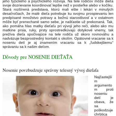
jeho fyzického a psychického rozvoja. Na tele rodičov môže dieťa
svoje dozrievanie koordinovať lepšie než v postieľke alebo v kočíku.
Stará rozšírená predstava, ktorú mali ešte i lekári v minulých
desaťročiach, že malé dieťa potrebuje ku svojmu prospievaniu len
predpísané množstvo potravy a bežnú starostlivosť a v ostatnom
môže byť prenechané samo sebe, je našťastie už prekonaná. Tak,
ako pomáha hlas matky dieťaťu pri vývoji jeho reči, alebo ako mu
matkine prsia, ruky, prsty sprostredkúvajú dotykové vnemy, tak
prežíva dieťa spočívajúce na tele rodiča už skoro rovnováhu a
nadväzuje bezprostredný kontakt s okolím. Opätovné vracanie sa k
noseniu detí je aj znamením vracaniu sa k „ľudskejšiemu“
správaniu sa k našim deťom.
Dôvody pre NOSENIE DIEŤAŤA
Nosenie povzbudzuje správny telesný vývoj dieťaťa
Najčastejší
m
argumento
m proti
noseniu
detí je
obava, že
sa
poškodzuje
chrbtica