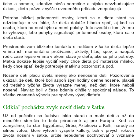
ticho a samota, zdanlivo niečo normálne a nijako nevzbudzujúce
úzkosť, dieťa práve z vyššie uvedeného príkladu znepokojujú.
Potreba blízkej prítomnosti osoby, ktorá sa o dieťa stará sa
odzrkadľuje a vo fakte, že dieťa dokáže hlboko spať, aj keď sa
osoba, ktorá ho nosí hýbe a mení polohy. Toto svedčí o tom, že mu
to vyhovuje, lebo pohyby signalizujú prítomnosť osoby, ktorá sa o
dieťa stará.
Prostredníctvom blízkeho kontaktu s rodičom v šatke dieťa lepšie
vníma ich momentálne prežívanie, aktivity, hlas, spev, a naopak
rodič zase lepšie vníma v akom stave je dieťa, aké sú jeho potreby.
Matka dokáže lepšie vycítiť kedy chce dieťa piť materské mlieko,
kedy chce spať, kedy potrebuje matkinu pozornosť a pod.
Nosené deti plačú oveľa menej ako nenosené deti. Pozorovania
ukázali, že deti, ktoré boli aspoň štyri hodiny denne nosené, plakali
od tretieho týždňa života výrazne menej, než deti, ktoré neboli
nosené. Naviac boli v čase bdenia dlhšie v spokojnej nálade. To
všetko znamená výhodu pre správny vývoj dieťaťa.
Odkiaľ pochádza zvyk nosiť dieťa v šatke
Už od počiatku sa ľudstvo takto staralo o malé deti a až do
minulého storočia to bolo prirodzené aj pre Európu. Keď sa
zamyslíme, že starí Egypťania, Gréci, Aztékovia a Kelti, národy so
silnou vôľou, ktoré vytvorili vyspelé kultúry, boli v prvých rokoch
života nosení v šatke, určite nebudeme pochybovať o význame