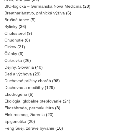
BIO-logická – Germánska Nová Medicína
(28)
Breathariánstvo, pránická výživa
(6)
Brušné tance
(5)
Bylinky
(36)
Cholesterol
(9)
Chudnutie
(8)
Cirkev
(21)
Články
(6)
Cukrovka
(26)
Dejiny, Slovania
(40)
Deti a výchova
(29)
Duchovné príčiny chorôb
(98)
Duchovno a modlitby
(129)
Ekodrogéria
(6)
Ekológia, globálne otepľovanie
(24)
Ekozáhrada, permakultúra
(8)
Elektrosmog, žiarenia
(20)
Epigenetika
(20)
Feng Šuej, zdravé bývanie
(10)