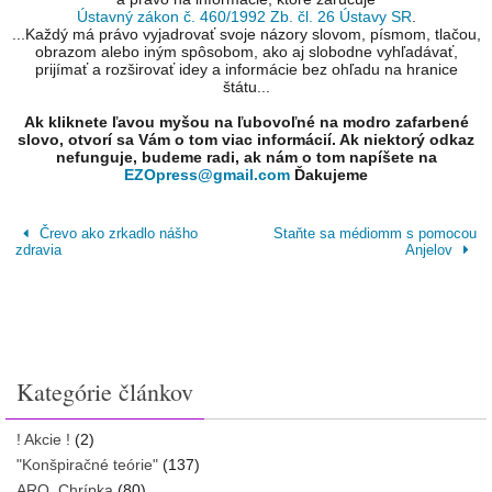
Ústavný zákon č. 460/1992 Zb. čl. 26 Ústavy SR
.
...Každý má právo vyjadrovať svoje názory slovom, písmom, tlačou,
obrazom alebo iným spôsobom, ako aj slobodne vyhľadávať,
prijímať a rozširovať idey a informácie bez ohľadu na hranice
štátu...
Ak kliknete ľavou myšou na ľubovoľné na modro zafarbené
slovo, otvorí sa Vám o tom viac informácií. Ak niektorý odkaz
nefunguje, budeme radi, ak nám o tom napíšete na
EZOpress@gmail.com
Ďakujeme
Črevo ako zrkadlo nášho
Staňte sa médiomm s pomocou
zdravia
Anjelov
Kategórie článkov
! Akcie !
(2)
"Konšpiračné teórie"
(137)
ARO, Chrípka
(80)