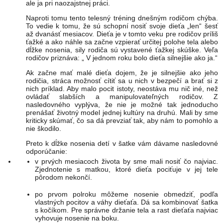
ale ja pri naozajstnej práci.
Naproti tomu tento telesný tréning dnešným rodičom chýba.
To vedie k tomu, že sú schopní nosiť svoje dieťa „len“ šesť
až dvanásť mesiacov. Dieťa je v tomto veku pre rodičov príliš
ťažké a ako náhle sa začne vzpierať určitej polohe tela alebo
dĺžke nosenia, sily rodiča sú vystavené ťažkej skúške. Veľa
rodičov priznáva: „ V jednom roku bolo dieťa silnejšie ako ja.“
Ak začne mať malé dieťa dojem, že je silnejšie ako jeho
rodičia, stráca možnosť cítiť sa u nich v bezpečí a brať si z
nich príklad. Aby malo pocit istoty, neostáva mu nič iné, než
ovládať slabších a manipulovateľných rodičov. Z
nasledovného vyplýva, že nie je možné tak jednoducho
prenášať životný model jednej kultúry na druhú. Mali by sme
kriticky skúmať, čo sa dá prevziať tak, aby nám to pomohlo a
nie škodilo.
Preto k dĺžke nosenia detí v šatke vám dávame nasledovné
odporúčanie:
v prvých mesiacoch života by sme mali nosiť čo najviac.
Zjednotenie s matkou, ktoré dieťa pociťuje v jej tele
pôrodom nekončí.
po prvom polroku môžeme nosenie obmedziť, podľa
vlastných pocitov a váhy dieťaťa. Dá sa kombinovať šatka
s kočíkom. Pre správne držanie tela a rast dieťaťa najviac
vyhovuje nosenie na boku.