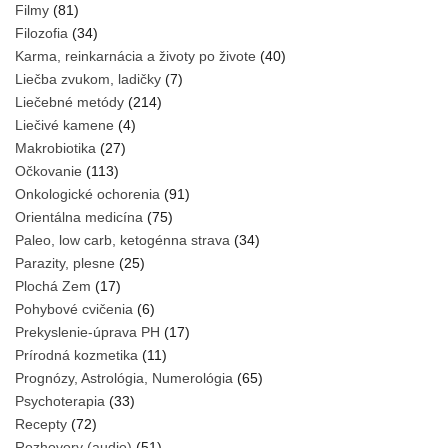
Filmy
(81)
Filozofia
(34)
Karma, reinkarnácia a životy po živote
(40)
Liečba zvukom, ladičky
(7)
Liečebné metódy
(214)
Liečivé kamene
(4)
Makrobiotika
(27)
Očkovanie
(113)
Onkologické ochorenia
(91)
Orientálna medicína
(75)
Paleo, low carb, ketogénna strava
(34)
Parazity, plesne
(25)
Plochá Zem
(17)
Pohybové cvičenia
(6)
Prekyslenie-úprava PH
(17)
Prírodná kozmetika
(11)
Prognózy, Astrológia, Numerológia
(65)
Psychoterapia
(33)
Recepty
(72)
Rozhovory (audio)
(51)